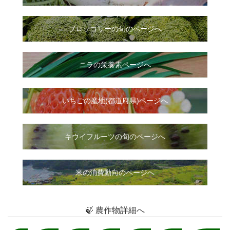
ブロッコリーの旬のページへ
ニラ
の
栄養素ページへ
いちご
の
産地(都道府県)ページへ
キウイフルーツの旬のページへ
米の消費動向のページへ
🍃 農作物詳細へ