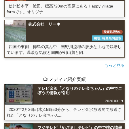
信州松本平・波田、標高720mの高原にある Happy village
farmです。オリジナ...
株式会社 リーキ
登録商品数:1
農場: 徳島県阿波市
四国の東側 徳島の真ん中 吉野川流域の肥沃な土地で栽培し
ています。温暖な気候と周囲が剣山麓と阿...
もっと見る
📺 メディア紹介実績
テレビ金沢「となりのテレ金ちゃん」の中でご
ぼうの情報が引用
2020.03.19
2020年2月26日(木)15時53分から、テレビ金沢放送局で放送さ
れた「となりのテレ金ちゃん...
フジテレビ『めざましテレビ』の中で桃の情報