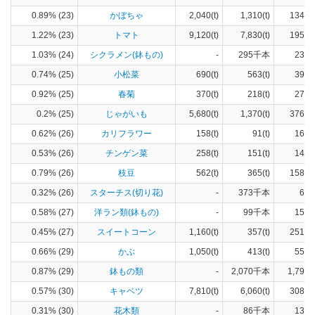
0.89% (23)
かぼちゃ
2,040(t)
1,310(t)
134(h
1.22% (23)
トマト
9,120(t)
7,830(t)
195(h
1.03% (24)
シクラメン(鉢もの)
-
295千本
237(
0.74% (25)
小松菜
690(t)
563(t)
39(h
0.92% (25)
春菊
370(t)
218(t)
27(h
0.2% (25)
じゃがいも
5,680(t)
1,370(t)
376(h
0.62% (26)
カリフラワー
158(t)
91(t)
16(h
0.53% (26)
チンゲン菜
258(t)
151(t)
14(h
0.79% (26)
枝豆
562(t)
365(t)
158(h
0.32% (26)
スターチス(切り花)
-
373千本
68(
0.58% (27)
洋ラン類(鉢もの)
-
99千本
155(
0.45% (27)
スイートコーン
1,160(t)
357(t)
251(h
0.66% (29)
かぶ
1,050(t)
413(t)
55(h
0.87% (29)
鉢もの類
-
2,070千本
1,790(
0.57% (30)
キャベツ
7,810(t)
6,060(t)
308(h
0.31% (30)
花木類
-
86千本
135(