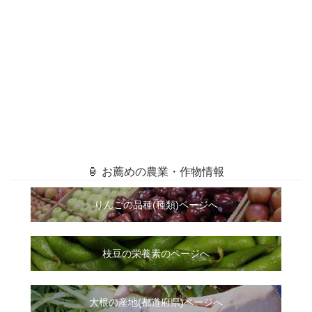
🏮 お薦めの農業・作物情報
りんごの品種(種類)ページへ
枝豆の栄養素のページへ
大根
の
産地(都道府県)ページへ