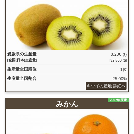
愛媛県の生産量
8,200 (t)
[全国(日本)生産量]
[32,800 (t)]
生産量全国順位
1位
生産量全国割合
25.00%
キウイの産地 詳細へ
2007年度産
みかん