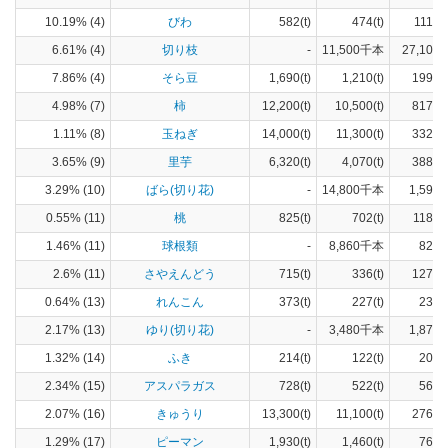
10.19% (4)
びわ
582(t)
474(t)
111(h
6.61% (4)
切り枝
-
11,500千本
27,100(
7.86% (4)
そら豆
1,690(t)
1,210(t)
199(h
4.98% (7)
柿
12,200(t)
10,500(t)
817(h
1.11% (8)
玉ねぎ
14,000(t)
11,300(t)
332(h
3.65% (9)
里芋
6,320(t)
4,070(t)
388(h
3.29% (10)
ばら(切り花)
-
14,800千本
1,590(
0.55% (11)
桃
825(t)
702(t)
118(h
1.46% (11)
球根類
-
8,860千本
825(
2.6% (11)
さやえんどう
715(t)
336(t)
127(h
0.64% (13)
れんこん
373(t)
227(t)
23(h
2.17% (13)
ゆり(切り花)
-
3,480千本
1,870(
1.32% (14)
ふき
214(t)
122(t)
20(h
2.34% (15)
アスパラガス
728(t)
522(t)
56(h
2.07% (16)
きゅうり
13,300(t)
11,100(t)
276(h
1.29% (17)
ピーマン
1,930(t)
1,460(t)
76(h