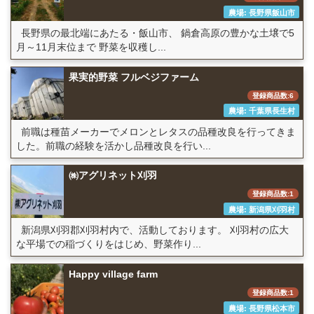
農場: 長野県飯山市
長野県の最北端にあたる・飯山市、 鍋倉高原の豊かな土壌で5
月～11月末位まで 野菜を収穫し...
果実的野菜 フルベジファーム
登録商品数:6
農場: 千葉県長生村
前職は種苗メーカーでメロンとレタスの品種改良を行ってきま
した。前職の経験を活かし品種改良を行い...
㈱アグリネット刈羽
登録商品数:1
農場: 新潟県刈羽村
新潟県刈羽郡刈羽村内で、活動しております。 刈羽村の広大
な平場での稲づくりをはじめ、野菜作り...
Happy village farm
登録商品数:1
農場: 長野県松本市