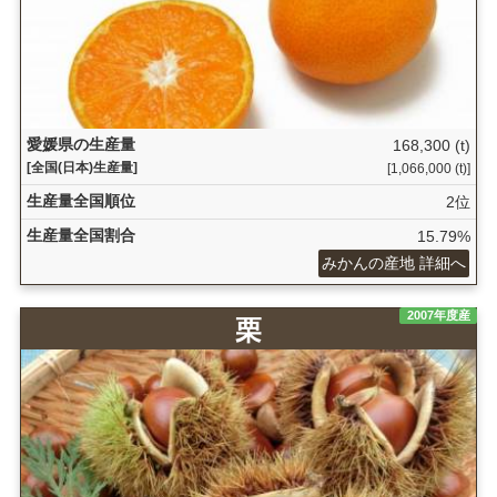
愛媛県の生産量
168,300 (t)
[全国(日本)生産量]
[1,066,000 (t)]
生産量全国順位
2位
生産量全国割合
15.79%
みかんの産地 詳細へ
2007年度産
栗