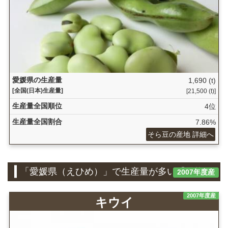
愛媛県の生産量
1,690 (t)
[全国(日本)生産量]
[21,500 (t)]
生産量全国順位
4位
生産量全国割合
7.86%
そら豆の産地 詳細へ
「愛媛県（えひめ）」で生産量が多い『果物』
2007年度産
2007年度産
キウイ