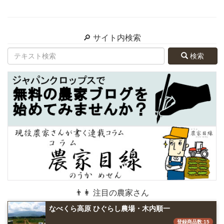
🔎 サイト内検索
検索
👨👩 注目の農家さん
なべくら高原 ひぐらし農場・木内順一
登録商品数:15