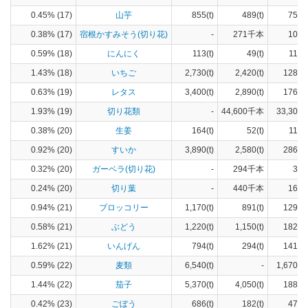
0.45% (17)
山芋
855(t)
489(t)
75(h
0.38% (17)
宿根かすみそう(切り花)
-
271千本
103(
0.59% (18)
にんにく
113(t)
49(t)
11(h
1.43% (18)
いちご
2,730(t)
2,420(t)
128(h
0.63% (19)
レタス
3,400(t)
2,890(t)
176(h
1.93% (19)
切り花類
-
44,600千本
33,300(
0.38% (20)
生姜
164(t)
52(t)
11(h
0.92% (20)
すいか
3,890(t)
2,580(t)
286(h
0.32% (20)
ガーベラ(切り花)
-
294千本
31(
0.24% (20)
切り葉
-
440千本
164(
0.94% (21)
ブロッコリー
1,170(t)
891(t)
129(h
0.58% (21)
ぶどう
1,220(t)
1,150(t)
182(h
1.62% (21)
いんげん
794(t)
294(t)
141(h
0.59% (22)
麦類
6,540(t)
-
1,670(h
1.44% (22)
茄子
5,370(t)
4,050(t)
188(h
0.42% (23)
ごぼう
686(t)
182(t)
47(h