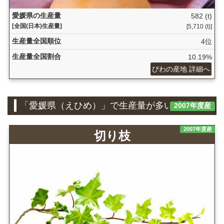
愛媛県の生産量
582 (t)
[全国(日本)生産量]
[5,710 (t)]
生産量全国順位
4位
生産量全国割合
10.19%
びわの産地 詳細へ
「愛媛県（えひめ）」で生産量が多い『花き』
2007年度産
2007年度産
切り枝