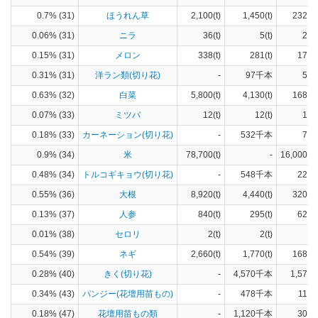
0.7% (31)
ほうれん草
2,100(t)
1,450(t)
232(h
0.06% (31)
ニラ
36(t)
5(t)
2(h
0.15% (31)
メロン
338(t)
281(t)
17(h
0.31% (31)
洋ラン類(切り花)
-
97千本
57(
0.63% (32)
白菜
5,800(t)
4,130(t)
168(h
0.07% (33)
ミツバ
12(t)
12(t)
1(h
0.18% (33)
カーネーション(切り花)
-
532千本
72(
0.9% (34)
米
78,700(t)
-
16,000(h
0.48% (34)
トルコギキョウ(切り花)
-
548千本
221(
0.55% (36)
大根
8,920(t)
4,440(t)
320(h
0.13% (37)
人参
840(t)
295(t)
62(h
0.01% (38)
セロリ
2(t)
2(t)
0.54% (39)
ネギ
2,660(t)
1,770(t)
168(h
0.28% (40)
きく(切り花)
-
4,570千本
1,570(
0.34% (43)
パンジー(花壇用苗もの)
-
478千本
112(
0.18% (47)
花壇用苗もの類
-
1,120千本
307(