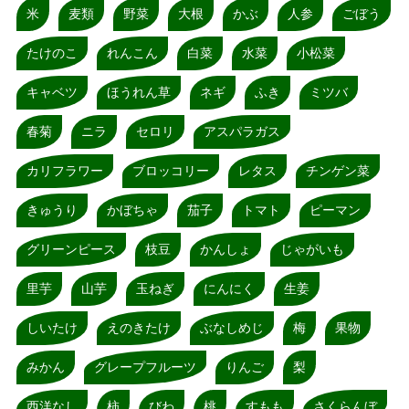
米
麦類
野菜
大根
かぶ
人参
ごぼう
たけのこ
れんこん
白菜
水菜
小松菜
キャベツ
ほうれん草
ネギ
ふき
ミツバ
春菊
ニラ
セロリ
アスパラガス
カリフラワー
ブロッコリー
レタス
チンゲン菜
きゅうり
かぼちゃ
茄子
トマト
ピーマン
グリーンピース
枝豆
かんしょ
じゃがいも
里芋
山芋
玉ねぎ
にんにく
生姜
しいたけ
えのきたけ
ぶなしめじ
梅
果物
みかん
グレープフルーツ
りんご
梨
西洋なし
柿
びわ
桃
すもも
さくらんぼ