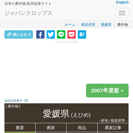
English
日本の農作物 販売促進サイト
ジャパンクロップス
Toggl
navig
ホーム
都道府県
愛媛県
農作物
気になる
0
Sponsored Link
2007年度産
38
都道府県番号:
[ 農作物 ]
愛媛県
(えひめ)
- 産地 / 都道府県 -
農業
農家
商品
農家記事