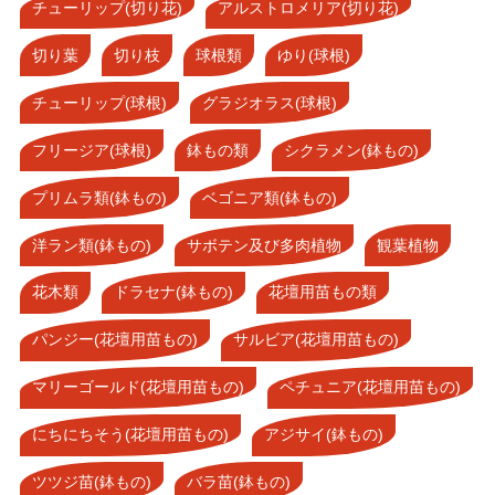
チューリップ(切り花)
アルストロメリア(切り花)
切り葉
切り枝
球根類
ゆり(球根)
チューリップ(球根)
グラジオラス(球根)
フリージア(球根)
鉢もの類
シクラメン(鉢もの)
プリムラ類(鉢もの)
ベゴニア類(鉢もの)
洋ラン類(鉢もの)
サボテン及び多肉植物
観葉植物
花木類
ドラセナ(鉢もの)
花壇用苗もの類
パンジー(花壇用苗もの)
サルビア(花壇用苗もの)
マリーゴールド(花壇用苗もの)
ペチュニア(花壇用苗もの)
にちにちそう(花壇用苗もの)
アジサイ(鉢もの)
ツツジ苗(鉢もの)
バラ苗(鉢もの)