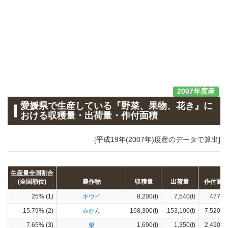
2007年度産
愛媛県で生産している『野菜、果物、花き』に
おける収穫量・出荷量・作付面積
[平成19年(2007年)度産のデータで算出]
生産量全国割合
(全国順位)
農作物
収穫量
出荷量
作付面
25% (1)
キウイ
8,200(t)
7,540(t)
477(h
15.79% (2)
みかん
168,300(t)
153,100(t)
7,520(h
7.65% (3)
栗
1,690(t)
1,350(t)
2,490(h