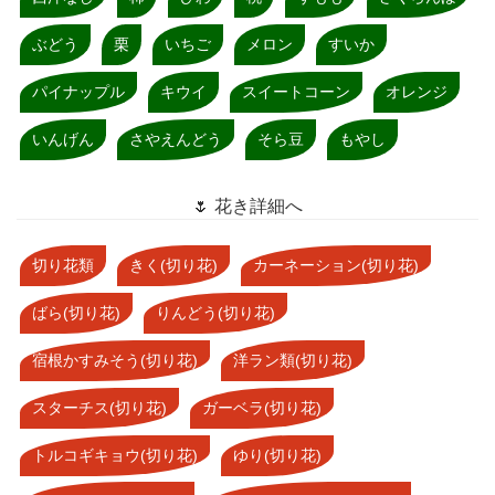
ぶどう
栗
いちご
メロン
すいか
パイナップル
キウイ
スイートコーン
オレンジ
いんげん
さやえんどう
そら豆
もやし
🌷 花き詳細へ
切り花類
きく(切り花)
カーネーション(切り花)
ばら(切り花)
りんどう(切り花)
宿根かすみそう(切り花)
洋ラン類(切り花)
スターチス(切り花)
ガーベラ(切り花)
トルコギキョウ(切り花)
ゆり(切り花)