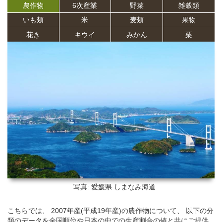
農作物
6次産業
野菜
雑穀類
いも類
米
麦類
果物
花き
キウイ
みかん
栗
写真: 愛媛県
しまなみ海道
こちらでは、 2007年産(平成19年産)の農作物について、 以下の分
類のデータを全国順位や日本の中での生産割合の値と共にご提供