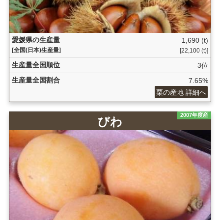
愛媛県の生産量
1,690 (t)
[全国(日本)生産量]
[22,100 (t)]
生産量全国順位
3位
生産量全国割合
7.65%
栗の産地 詳細へ
2007年度産
びわ