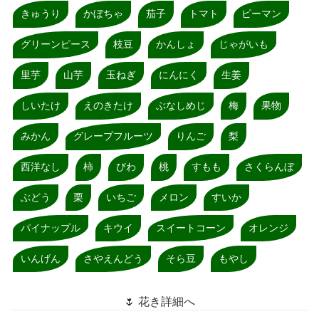
きゅうり
かぼちゃ
茄子
トマト
ピーマン
グリーンピース
枝豆
かんしょ
じゃがいも
里芋
山芋
玉ねぎ
にんにく
生姜
しいたけ
えのきたけ
ぶなしめじ
梅
果物
みかん
グレープフルーツ
りんご
梨
西洋なし
柿
びわ
桃
すもも
さくらんぼ
ぶどう
栗
いちご
メロン
すいか
パイナップル
キウイ
スイートコーン
オレンジ
いんげん
さやえんどう
そら豆
もやし
🌷 花き詳細へ