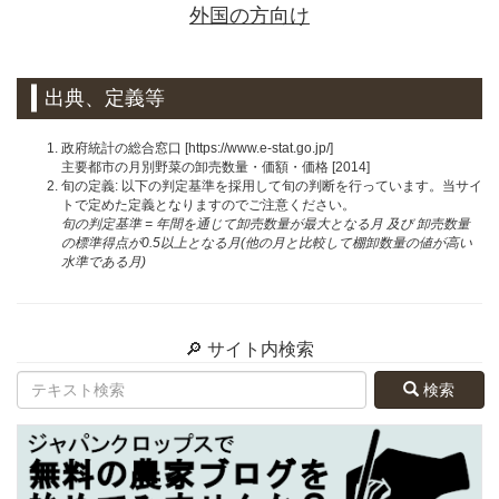
外国の方向け
出典、定義等
政府統計の総合窓口 [https://www.e-stat.go.jp/]
主要都市の月別野菜の卸売数量・価額・価格 [2014]
旬の定義: 以下の判定基準を採用して旬の判断を行っています。当サイ
トで定めた定義となりますのでご注意ください。
旬の判定基準 = 年間を通じて卸売数量が最大となる月 及び 卸売数量
の標準得点が0.5以上となる月(他の月と比較して棚卸数量の値が高い
水準である月)
🔎 サイト内検索
検索