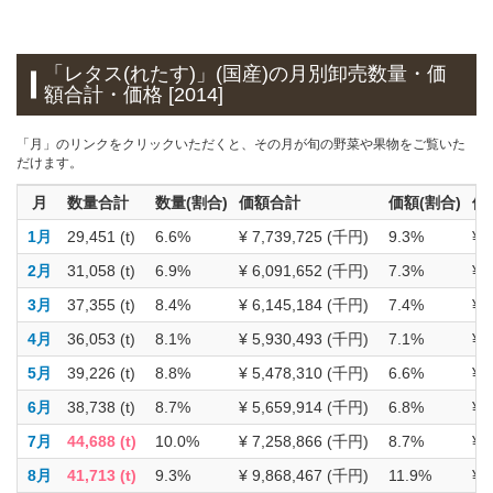
「レタス(れたす)」(国産)の月別卸売数量・価
額合計・価格 [2014]
「月」のリンクをクリックいただくと、その月が旬の野菜や果物をご覧いた
だけます。
月
数量合計
数量(割合)
価額合計
価額(割合)
価
1月
29,451 (t)
6.6%
¥ 7,739,725 (千円)
9.3%
¥ 
2月
31,058 (t)
6.9%
¥ 6,091,652 (千円)
7.3%
¥ 
3月
37,355 (t)
8.4%
¥ 6,145,184 (千円)
7.4%
¥ 
4月
36,053 (t)
8.1%
¥ 5,930,493 (千円)
7.1%
¥ 
5月
39,226 (t)
8.8%
¥ 5,478,310 (千円)
6.6%
¥ 
6月
38,738 (t)
8.7%
¥ 5,659,914 (千円)
6.8%
¥ 
7月
44,688 (t)
10.0%
¥ 7,258,866 (千円)
8.7%
¥ 
8月
41,713 (t)
9.3%
¥ 9,868,467 (千円)
11.9%
¥ 