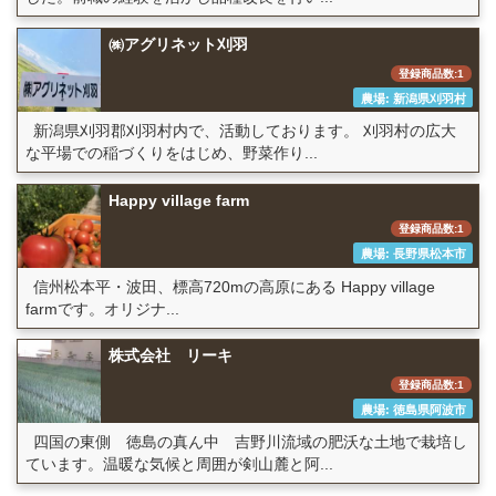
㈱アグリネット刈羽
登録商品数:1
農場: 新潟県刈羽村
新潟県刈羽郡刈羽村内で、活動しております。 刈羽村の広大
な平場での稲づくりをはじめ、野菜作り...
Happy village farm
登録商品数:1
農場: 長野県松本市
信州松本平・波田、標高720mの高原にある Happy village
farmです。オリジナ...
株式会社 リーキ
登録商品数:1
農場: 徳島県阿波市
四国の東側 徳島の真ん中 吉野川流域の肥沃な土地で栽培し
ています。温暖な気候と周囲が剣山麓と阿...