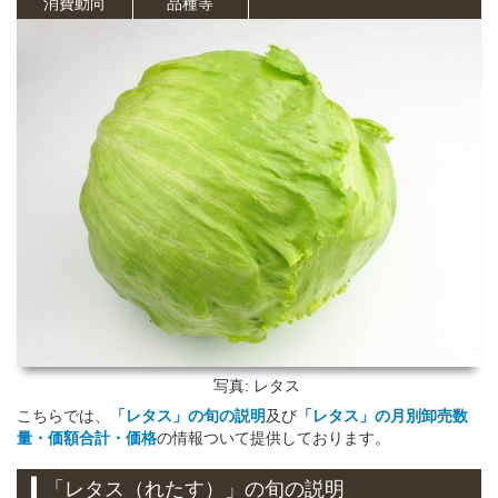
消費動向
品種等
写真: レタス
こちらでは、
「レタス」の旬
の説明
及び
「レタス」の月別卸売数
量・価額合計・価格
の情報ついて提供しております。
「レタス（れたす）」の旬
の説明