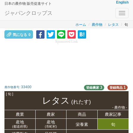
English
日本の農作物 販売促進サイト
ジャパンクロップス
Toggl
navig
ホーム
農作物
レタス
旬
気になる
0
Sponsored Link
33400
3
1
農作物番号:
登録農家
登録商品
[ 旬 ]
レタス
(れたす)
- 農作物 -
農業
農家
商品
農家記事
産地
産地
栄養
素
旬
(都道府県)
(市町村)