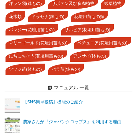
洋ラン類(鉢もの)
サボテン及び多肉植物
観葉植物
花木類
ドラセナ(鉢もの)
花壇用苗もの類
パンジー(花壇用苗もの)
サルビア(花壇用苗もの)
マリーゴールド(花壇用苗もの)
ペチュニア(花壇用苗もの)
にちにちそう(花壇用苗もの)
アジサイ(鉢もの)
ツツジ苗(鉢もの)
バラ苗(鉢もの)
📗 マニュアル 一覧
【SNS簡単投稿】機能のご紹介
農家さんが『ジャパンクロップス』を利用する理由