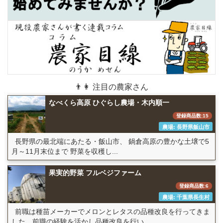
👨👩 注目の農家さん
なべくら高原 ひぐらし農場・木内順一
登録商品数:15
農場: 長野県飯山市
長野県の最北端にあたる・飯山市、 鍋倉高原の豊かな土壌で5
月～11月末位まで 野菜を収穫し...
果実的野菜 フルベジファーム
登録商品数:6
農場: 千葉県長生村
前職は種苗メーカーでメロンとレタスの品種改良を行ってきま
した。前職の経験を活かし品種改良を行い...