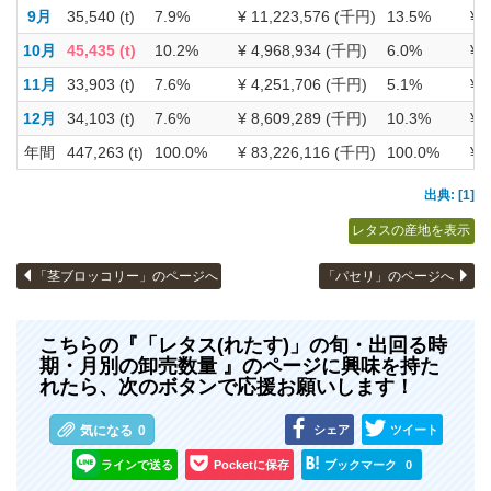
9月
35,540 (t)
7.9%
¥ 11,223,576 (千円)
13.5%
¥ 
10月
45,435 (t)
10.2%
¥ 4,968,934 (千円)
6.0%
¥ 
11月
33,903 (t)
7.6%
¥ 4,251,706 (千円)
5.1%
¥ 
12月
34,103 (t)
7.6%
¥ 8,609,289 (千円)
10.3%
¥ 
年間
447,263 (t)
100.0%
¥ 83,226,116 (千円)
100.0%
¥ 
出典: [1]
レタスの産地を表示
「茎ブロッコリー」のページへ
「パセリ」のページへ
こちらの『「レタス(れたす)」の旬・出回る時
期・月別の卸売数量 』のページに興味を持た
れたら、次のボタンで応援お願いします！
シェア
ツイート
気になる
0
ラインで送る
Pocketに保存
ブックマーク
0