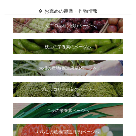
🏮 お薦めの農業・作物情報
りんごの品種(種類)ページへ
枝豆の栄養素のページへ
大根
の
産地(都道府県)ページへ
ブロッコリーの旬のページへ
ニラ
の
栄養素ページへ
いちご
の
産地(都道府県)ページへ