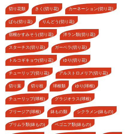
切り花類
きく(切り花)
カーネーション(切り花)
ばら(切り花)
りんどう(切り花)
宿根かすみそう(切り花)
洋ラン類(切り花)
スターチス(切り花)
ガーベラ(切り花)
トルコギキョウ(切り花)
ゆり(切り花)
チューリップ(切り花)
アルストロメリア(切り花)
切り葉
切り枝
球根類
ゆり(球根)
チューリップ(球根)
グラジオラス(球根)
フリージア(球根)
鉢もの類
シクラメン(鉢もの)
プリムラ類(鉢もの)
ベゴニア類(鉢もの)