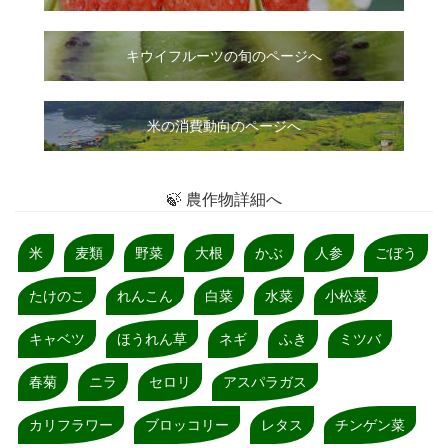
キウイフルーツの旬のページへ
米の消費動向のページへ
🍃 農作物詳細へ
米
麦類
野菜
大根
かぶ
人参
ごぼう
たけのこ
れんこん
白菜
水菜
小松菜
キャベツ
ほうれん草
ネギ
ふき
ミツバ
春菊
ニラ
セロリ
アスパラガス
カリフラワー
ブロッコリー
レタス
チンゲン菜