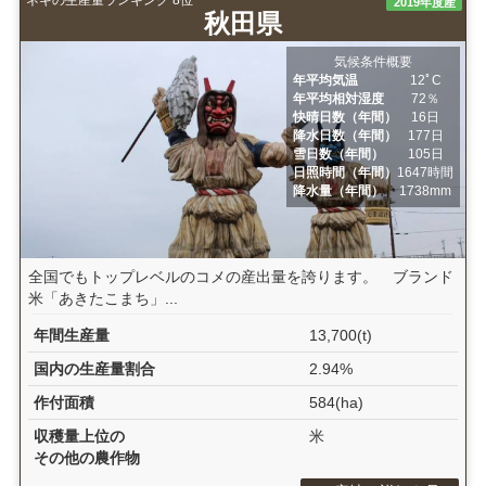
2019年度産
秋田県
気候条件概要
年平均気温
12ﾟC
年平均相対湿度
72％
快晴日数（年間）
16日
降水日数（年間）
177日
雪日数（年間）
105日
日照時間（年間）
1647時間
降水量（年間）
1738mm
全国でもトップレベルのコメの産出量を誇ります。 ブランド
米「あきたこまち」...
年間生産量
13,700(t)
国内の生産量割合
2.94%
作付面積
584(ha)
収穫量上位の
米
その他の農作物