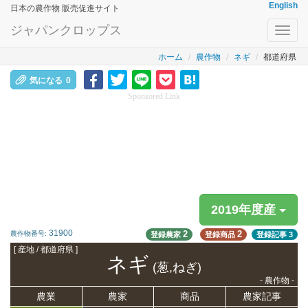
English
日本の農作物 販売促進サイト
ジャパンクロップス
Toggl
navig
ホーム
農作物
ネギ
都道府県
気になる
0
Sponsored Link
2019年度産
31900
2
2
農作物番号:
登録農家
登録商品
登録記事
3
[ 産地 / 都道府県 ]
ネギ
(葱,ねぎ)
- 農作物 -
農業
農家
商品
農家記事