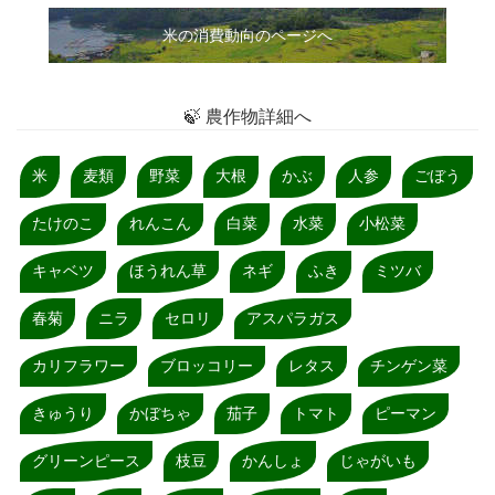
米の消費動向のページへ
🍃 農作物詳細へ
米
麦類
野菜
大根
かぶ
人参
ごぼう
たけのこ
れんこん
白菜
水菜
小松菜
キャベツ
ほうれん草
ネギ
ふき
ミツバ
春菊
ニラ
セロリ
アスパラガス
カリフラワー
ブロッコリー
レタス
チンゲン菜
きゅうり
かぼちゃ
茄子
トマト
ピーマン
グリーンピース
枝豆
かんしょ
じゃがいも