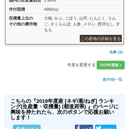
国内の生産量割合
2.64%
作付面積
498(ha)
収穫量上位の
大根, かぶ, ごぼう, 山芋, にんにく, りん
その他の農作物
ご, さくらんぼ, 人参, メロン, 西洋なし, す
もも
この産地の詳細を見る
出典: [1]
年度を変更する
2019年度産
農作物一覧
こちらの『2019年度産 [ネギ/葱/ねぎ] ランキ
ング(生産量・収穫量) (都道府県) 』のページに
興味を持たれたら、次のボタンで応援お願い
します！
シェア
ツイート