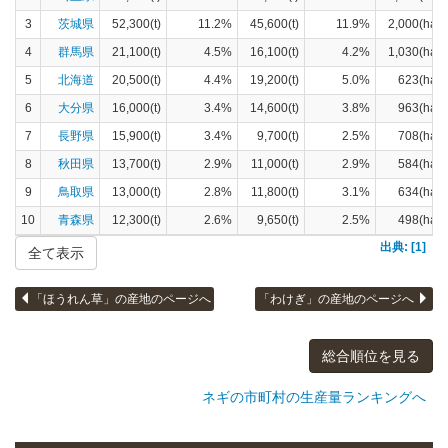
3
茨城県
52,300(t)
11.2%
45,600(t)
11.9%
2,000(ha)
4
群馬県
21,100(t)
4.5%
16,100(t)
4.2%
1,030(ha)
5
北海道
20,500(t)
4.4%
19,200(t)
5.0%
623(ha)
6
大分県
16,000(t)
3.4%
14,600(t)
3.8%
963(ha)
7
長野県
15,900(t)
3.4%
9,700(t)
2.5%
708(ha)
8
秋田県
13,700(t)
2.9%
11,000(t)
2.9%
584(ha)
9
鳥取県
13,000(t)
2.8%
11,800(t)
3.1%
634(ha)
10
青森県
12,300(t)
2.6%
9,650(t)
2.5%
498(ha)
出典: [1]
全て表示
「ほうれん草」の産地のページへ
「わけぎ」の産地のページへ
総合順位を見る
ネギの市町村の生産量ランキングへ