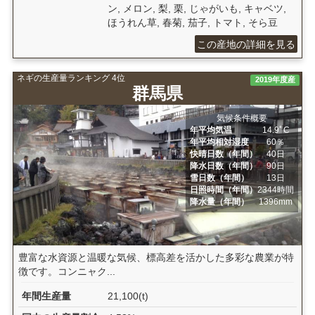
ン, メロン, 梨, 栗, じゃがいも, キャベツ,
ほうれん草, 春菊, 茄子, トマト, そら豆
この産地の詳細を見る
ネギの生産量ランキング 4位
2019年度産
群馬県
気候条件概要
年平均気温
14.9ﾟC
年平均相対湿度
60％
快晴日数（年間）
40日
降水日数（年間）
90日
雪日数（年間）
13日
日照時間（年間）
2344時間
降水量（年間）
1396mm
豊富な水資源と温暖な気候、標高差を活かした多彩な農業が特
徴です。コンニャク...
年間生産量
21,100(t)