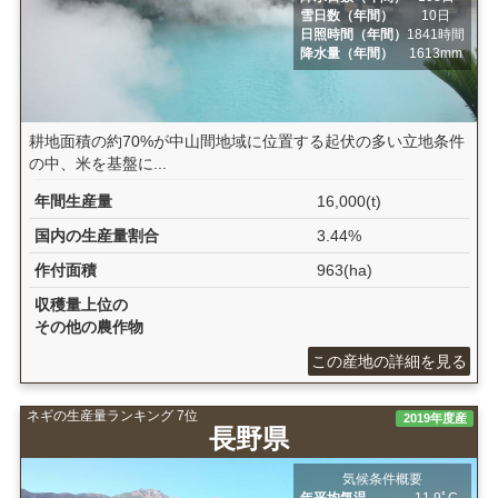
雪日数（年間）
10日
日照時間（年間）
1841時間
降水量（年間）
1613mm
耕地面積の約70%が中山間地域に位置する起伏の多い立地条件
の中、米を基盤に...
年間生産量
16,000(t)
国内の生産量割合
3.44%
作付面積
963(ha)
収穫量上位の
その他の農作物
この産地の詳細を見る
ネギの生産量ランキング 7位
2019年度産
長野県
気候条件概要
年平均気温
11.9ﾟC