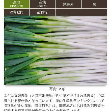
産地
産地
栄養
素
旬
(都道府県)
(市町村)
消費動向
品種等
写真: ネギ
ネギは近郊農業（大都市消費地に近い場所で営まれる農業）で栽
培される農作物となっています。葱の生産量ランキングにおいて
収穫量が多い産地（都道府県）は、関東地方における近郊農業を
代表する都道府県が例年その上位を占めています。