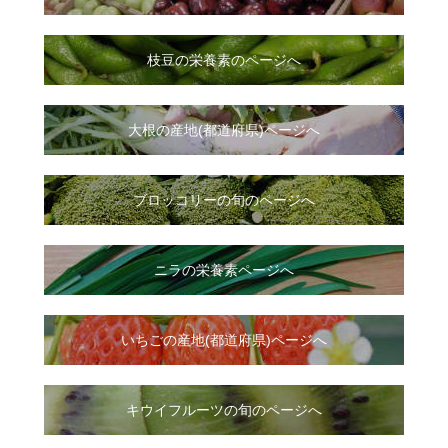
枝豆の栄養素のページへ
大根
の
産地(都道府県)ページへ
ブロッコリーの旬のページへ
ニラ
の
栄養素ページへ
いちご
の
産地(都道府県)ページへ
キウイフルーツの旬のページへ