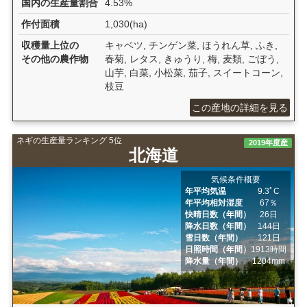
国内の生産量割合
4.53%
作付面積
1,030(ha)
収穫量上位の
キャベツ, チンゲン菜, ほうれん草, ふき,
その他の農作物
春菊, レタス, きゅうり, 梅, 麦類, ごぼう,
山芋, 白菜, 小松菜, 茄子, スイートコーン,
枝豆
この産地の詳細を見る
ネギの生産量ランキング 5位
2019年度産
北海道
気候条件概要
年平均気温
9.3ﾟC
年平均相対湿度
67％
快晴日数（年間）
26日
降水日数（年間）
144日
雪日数（年間）
121日
日照時間（年間）
1913時間
降水量（年間）
1204mm