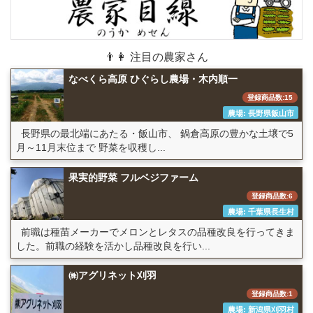
👨👩 注目の農家さん
なべくら高原 ひぐらし農場・木内順一
登録商品数:15
農場: 長野県飯山市
長野県の最北端にあたる・飯山市、 鍋倉高原の豊かな土壌で5
月～11月末位まで 野菜を収穫し...
果実的野菜 フルベジファーム
登録商品数:6
農場: 千葉県長生村
前職は種苗メーカーでメロンとレタスの品種改良を行ってきま
した。前職の経験を活かし品種改良を行い...
㈱アグリネット刈羽
登録商品数:1
農場: 新潟県刈羽村