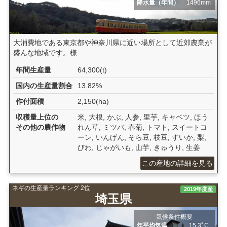
降水量（年間）
1496mm
大消費地である東京都や神奈川県に近い場所として近郊農業が
盛んな地域です。様...
年間生産量
64,300(t)
国内の生産量割合
13.82%
作付面積
2,150(ha)
収穫量上位の
米, 大根, かぶ, 人参, 里芋, キャベツ, ほう
その他の農作物
れん草, ミツバ, 春菊, トマト, スイートコ
ーン, いんげん, そら豆, 枝豆, すいか, 梨,
びわ, じゃがいも, 山芋, きゅうり, 生姜
この産地の詳細を見る
ネギの生産量ランキング 2位
2019年度産
埼玉県
気候条件概要
年平均気温
15.3ﾟC