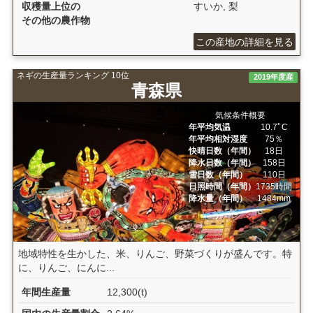
収穫量上位の
すいか, 梨
その他の農作物
この産地の詳細を見る
ネギの生産量ランキング 10位
2019年度産
青森県
気候条件概要
年平均気温
10.7ﾟC
年平均相対湿度
75％
快晴日数（年間）
18日
降水日数（年間）
158日
雪日数（年間）
110日
日照時間（年間）
1735時間
降水量（年間）
1484mm
地域特性を生かした、米、りんご、野菜づくりが盛んです。特
に、りんご、にんに...
年間生産量
12,300(t)