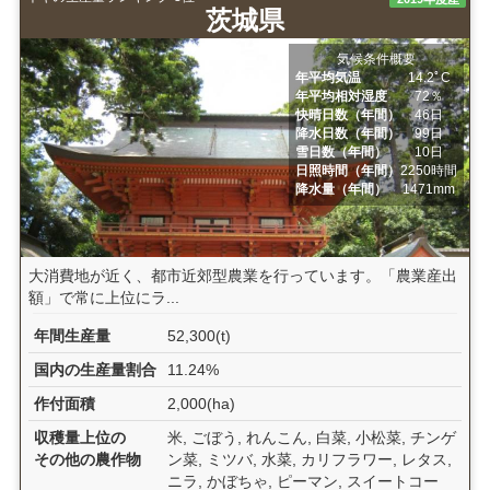
茨城県
気候条件概要
年平均気温
14.2ﾟC
年平均相対湿度
72％
快晴日数（年間）
46日
降水日数（年間）
99日
雪日数（年間）
10日
日照時間（年間）
2250時間
降水量（年間）
1471mm
大消費地が近く、都市近郊型農業を行っています。「農業産出
額」で常に上位にラ...
年間生産量
52,300(t)
国内の生産量割合
11.24%
作付面積
2,000(ha)
収穫量上位の
米, ごぼう, れんこん, 白菜, 小松菜, チンゲ
その他の農作物
ン菜, ミツバ, 水菜, カリフラワー, レタス,
ニラ, かぼちゃ, ピーマン, スイートコー