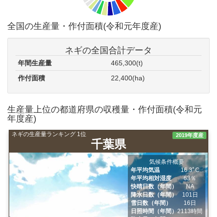
全国の生産量・作付面積(令和元年度産)
ネギの全国合計データ
年間生産量
465,300(t)
作付面積
22,400(ha)
生産量上位の都道府県の収穫量・作付面積(令和元
年度産)
ネギの生産量ランキング 1位
2019年度産
千葉県
気候条件概要
年平均気温
16.3ﾟC
年平均相対湿度
63％
快晴日数（年間）
NA
降水日数（年間）
101日
雪日数（年間）
16日
日照時間（年間）
2113時間