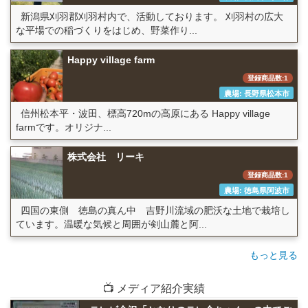
新潟県刈羽郡刈羽村内で、活動しております。 刈羽村の広大
な平場での稲づくりをはじめ、野菜作り...
Happy village farm
登録商品数:1
農場: 長野県松本市
信州松本平・波田、標高720mの高原にある Happy village
farmです。オリジナ...
株式会社 リーキ
登録商品数:1
農場: 徳島県阿波市
四国の東側 徳島の真ん中 吉野川流域の肥沃な土地で栽培し
ています。温暖な気候と周囲が剣山麓と阿...
もっと見る
📺 メディア紹介実績