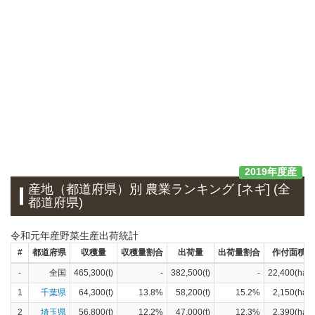
2019年度産
産地（都道府県）別 農業ランキング [ネギ] (全
都道府県)
令和元年産野菜生産出荷統計
#
都道府県
収穫量
収穫量割合
出荷量
出荷量割合
作付面積
-
全国
465,300(t)
-
382,500(t)
-
22,400(ha)
1
千葉県
64,300(t)
13.8%
58,200(t)
15.2%
2,150(ha)
2
埼玉県
56,800(t)
12.2%
47,000(t)
12.3%
2,390(ha)