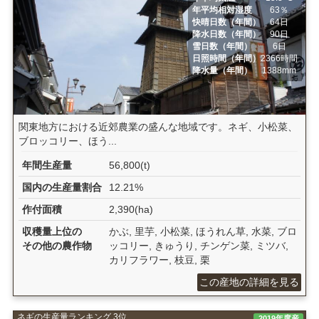
年平均相対湿度
63％
快晴日数（年間）
64日
降水日数（年間）
90日
雪日数（年間）
6日
日照時間（年間）
2366時間
降水量（年間）
1388mm
関東地方における近郊農業の盛んな地域です。ネギ、小松菜、
ブロッコリー、ほう...
年間生産量
56,800(t)
国内の生産量割合
12.21%
作付面積
2,390(ha)
収穫量上位の
かぶ, 里芋, 小松菜, ほうれん草, 水菜, ブロ
その他の農作物
ッコリー, きゅうり, チンゲン菜, ミツバ,
カリフラワー, 枝豆, 栗
この産地の詳細を見る
ネギの生産量ランキング 3位
2019年度産