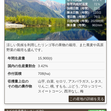
年平均相対湿度
72％
快晴日数（年間）
21日
降水日数（年間）
110日
雪日数（年間）
76日
日照時間（年間）
2028時間
降水量（年間）
902mm
涼しい気候を利用したリンゴ等の果物の栽培、また蕎麦や高原
野菜の栽培も盛んです。
年間生産量
15,900(t)
国内の生産量割合
3.42%
作付面積
708(ha)
収穫量上位の
山芋, 白菜, セロリ, アスパラガス, レタス,
その他の農作物
りんご, 桃, すもも, ぶどう, ブロッコリー,
スイートコーン, 西洋なし, 梅
この産地の詳細を見る
ネギの生産量ランキング 8位