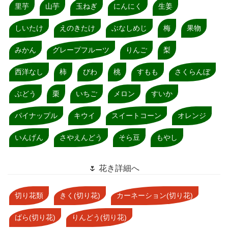
里芋
山芋
玉ねぎ
にんにく
生姜
しいたけ
えのきたけ
ぶなしめじ
梅
果物
みかん
グレープフルーツ
りんご
梨
西洋なし
柿
びわ
桃
すもも
さくらんぼ
ぶどう
栗
いちご
メロン
すいか
パイナップル
キウイ
スイートコーン
オレンジ
いんげん
さやえんどう
そら豆
もやし
🌷 花き詳細へ
切り花類
きく(切り花)
カーネーション(切り花)
ばら(切り花)
りんどう(切り花)