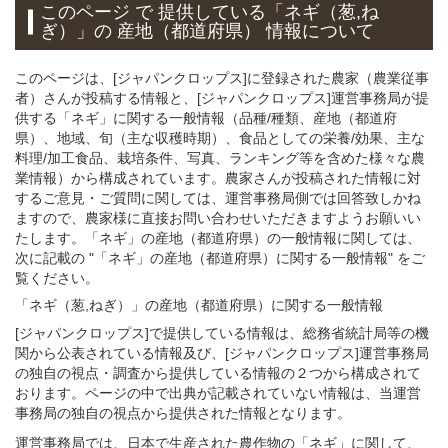
このページ で 提供している「ネギ（葱,ね
ぎ）」
の 産地（都道府県） 情報について
このページは、[ジャパンクロップス]に登録された農家（農業従事
者）さんが投稿する情報と、[ジャパンクロップス]運営事務局が提
供する「ネギ」に関する一般情報（品種/種類、産地（都道府
県）、地域、旬（主な収穫時期）、食品としての栄養/効果、主な
料理/加工食品、栽培条件、写真、ランキング等を含めた様々な農
業情報）から構成されています。農家さんが投稿された情報に対
するご意見・ご質問に関しては、運営事務局側では回答致しかね
ますので、農家様に直接お問い合わせいただきますようお願いい
たします。「ネギ」の産地（都道府県）の一般情報に関しては、
次に記載の "「ネギ」の産地（都道府県）に関する一般情報" をご
覧ください。
「ネギ（葱,ねぎ）」
の
産地（都道府県）に関する一般
情報
[ジャパンクロップス]で提供している情報は、総務省統計局等の機
関から公表されている情報及び、[ジャパンクロップス]運営事務局
の独自の視点・調査から提供している情報の２つから構成されて
おります。ページの中で出典が記載されていない情報は、当運営
事務局の独自の視点から提供された情報となります。
運営事務局では、日本で生産された農作物の「ネギ」に関して、