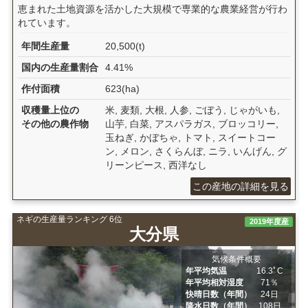
恵まれた土地資源を活かした大規模で専業的な農業経営が行わ
れています。
年間生産量
20,500(t)
国内の生産量割合
4.41%
作付面積
623(ha)
収穫量上位の
米, 麦類, 大根, 人参, ごぼう, じゃがいも,
その他の農作物
山芋, 白菜, アスパラガス, ブロッコリー,
玉ねぎ, かぼちゃ, トマト, スイートコー
ン, メロン, さくらんぼ, ニラ, いんげん, グ
リーンピース, 西洋なし
この産地の詳細を見る
ネギの生産量ランキング 6位
2019年度産
大分県
気候条件概要
年平均気温
16.3ﾟC
年平均相対湿度
71％
快晴日数（年間）
24日
降水日数（年間）
108日