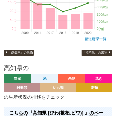
都道府県一覧
「愛媛県」の果物
「福岡県」の果物
高知県の
野菜
米
果物
花き
雑穀類
いも類
麦類
の生産状況の推移をチェック
こちらの『高知県 [びわ(枇杷,ビワ)] 』のペー