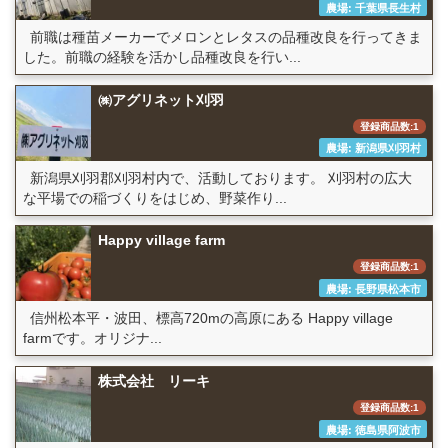
農場: 千葉県長生村
前職は種苗メーカーでメロンとレタスの品種改良を行ってきま
した。前職の経験を活かし品種改良を行い...
㈱アグリネット刈羽
登録商品数:1
農場: 新潟県刈羽村
新潟県刈羽郡刈羽村内で、活動しております。 刈羽村の広大
な平場での稲づくりをはじめ、野菜作り...
Happy village farm
登録商品数:1
農場: 長野県松本市
信州松本平・波田、標高720mの高原にある Happy village
farmです。オリジナ...
株式会社 リーキ
登録商品数:1
農場: 徳島県阿波市