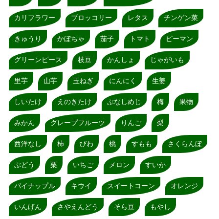
カリフラワー
ブロッコリー
レタス
チンゲン菜
きゅうり
かぼちゃ
茄子
トマト
ピーマン
グリーンピース
枝豆
かんしょ
じゃがいも
里芋
山芋
玉ねぎ
にんにく
生姜
しいたけ
えのきたけ
ぶなしめじ
梅
果物
みかん
グレープフルーツ
りんご
梨
西洋なし
柿
びわ
桃
すもも
さくらんぼ
ぶどう
栗
いちご
メロン
すいか
パイナップル
キウイ
スイートコーン
オレンジ
いんげん
さやえんどう
そら豆
もやし