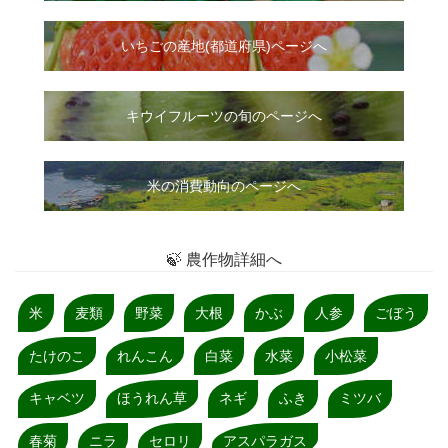
いちご
の
産地(都道府県)ページへ
キウイフルーツの旬のページへ
米の消費動向のページへ
🍃 農作物詳細へ
米
麦類
野菜
大根
かぶ
人参
ごぼう
たけのこ
れんこん
白菜
水菜
小松菜
キャベツ
ほうれん草
ネギ
ふき
ミツバ
春菊
ニラ
セロリ
アスパラガス