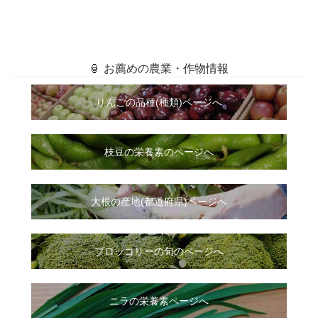
🏮 お薦めの農業・作物情報
りんごの品種(種類)ページへ
枝豆の栄養素のページへ
大根
の
産地(都道府県)ページへ
ブロッコリーの旬のページへ
ニラ
の
栄養素ページへ