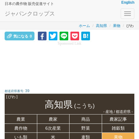
English
日本の農作物 販売促進サイト
ジャパンクロップス
Toggl
navig
ホーム
高知県
果物
びわ
気になる
0
Sponsored Link
39
都道府県番号:
[ びわ ]
高知県
(こうち)
- 産地 / 都道府県 -
農業
農家
商品
農家記事
農作物
6次産業
野菜
雑穀類
いも類
米
麦類
果物