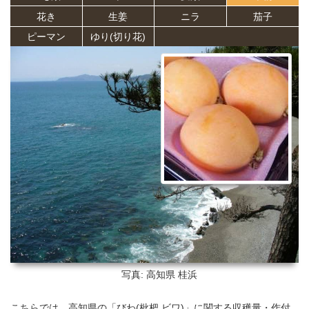
花き
生姜
ニラ
茄子
ピーマン
ゆり(切り花)
写真: 高知県
桂浜
こちらでは、高知県の「びわ(枇杷,ビワ)」に関する収穫量・作付