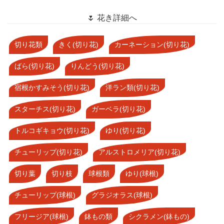
🌷 花き詳細へ
切り花類
きく(切り花)
カーネーション(切り花)
ばら(切り花)
りんどう(切り花)
宿根かすみそう(切り花)
洋ラン類(切り花)
スターチス(切り花)
ガーベラ(切り花)
トルコギキョウ(切り花)
ゆり(切り花)
チューリップ(切り花)
アルストロメリア(切り花)
切り葉
切り枝
球根類
ゆり(球根)
チューリップ(球根)
グラジオラス(球根)
フリージア(球根)
鉢もの類
シクラメン(鉢もの)