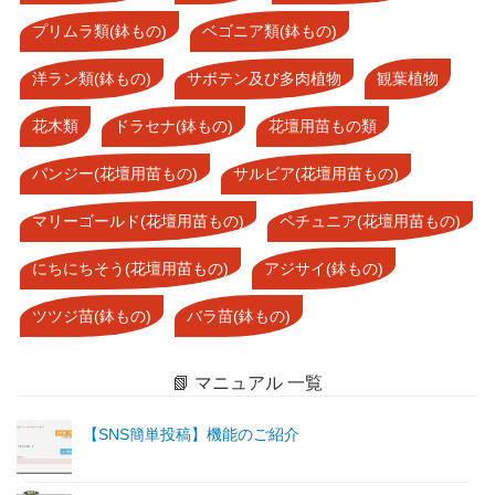
プリムラ類(鉢もの)
ベゴニア類(鉢もの)
洋ラン類(鉢もの)
サボテン及び多肉植物
観葉植物
花木類
ドラセナ(鉢もの)
花壇用苗もの類
パンジー(花壇用苗もの)
サルビア(花壇用苗もの)
マリーゴールド(花壇用苗もの)
ペチュニア(花壇用苗もの)
にちにちそう(花壇用苗もの)
アジサイ(鉢もの)
ツツジ苗(鉢もの)
バラ苗(鉢もの)
📗 マニュアル 一覧
【SNS簡単投稿】機能のご紹介