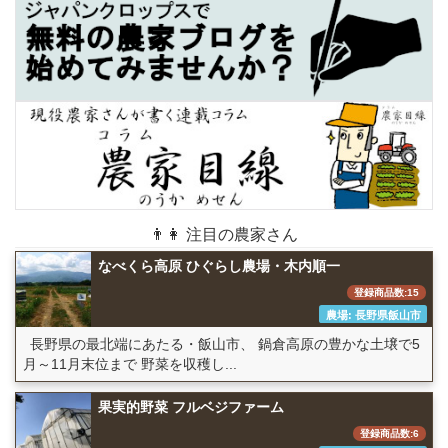
👨👩 注目の農家さん
なべくら高原 ひぐらし農場・木内順一
登録商品数:15
農場: 長野県飯山市
長野県の最北端にあたる・飯山市、 鍋倉高原の豊かな土壌で5
月～11月末位まで 野菜を収穫し...
果実的野菜 フルベジファーム
登録商品数:6