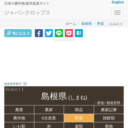
English
日本の農作物 販売促進サイト
ジャパンクロップス
Toggl
navig
ホーム
島根県
野菜
にんにく
気になる
0
Sponsored Link
32
都道府県番号:
[ にんにく ]
島根県
(しまね)
- 産地 / 都道府県 -
農業
農家
商品
農家記事
農作物
6次産業
野菜
雑穀類
いも類
米
麦類
果物