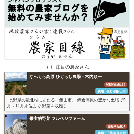
👨👩 注目の農家さん
なべくら高原 ひぐらし農場・木内順一
登録商品数:15
農場: 長野県飯山市
長野県の最北端にあたる・飯山市、 鍋倉高原の豊かな土壌で5
月～11月末位まで 野菜を収穫し...
果実的野菜 フルベジファーム
登録商品数:6
農場: 千葉県長生村