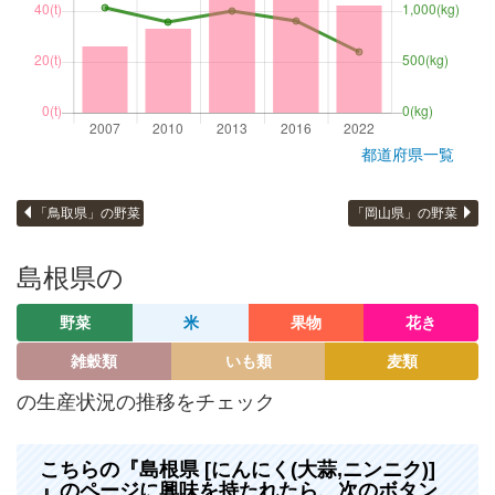
都道府県一覧
「鳥取県」の野菜
「岡山県」の野菜
島根県の
野菜
米
果物
花き
雑穀類
いも類
麦類
の生産状況の推移をチェック
こちらの『島根県 [にんにく(大蒜,ニンニク)]
』のページに興味を持たれたら、次のボタン