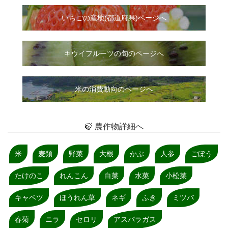
いちご
の
産地(都道府県)ページへ
キウイフルーツの旬のページへ
米の消費動向のページへ
🍃 農作物詳細へ
米
麦類
野菜
大根
かぶ
人参
ごぼう
たけのこ
れんこん
白菜
水菜
小松菜
キャベツ
ほうれん草
ネギ
ふき
ミツバ
春菊
ニラ
セロリ
アスパラガス