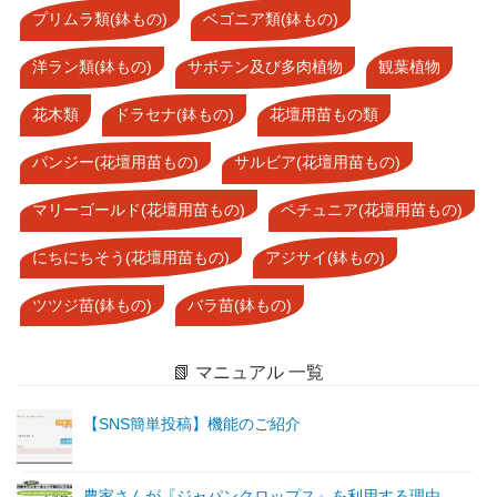
プリムラ類(鉢もの)
ベゴニア類(鉢もの)
洋ラン類(鉢もの)
サボテン及び多肉植物
観葉植物
花木類
ドラセナ(鉢もの)
花壇用苗もの類
パンジー(花壇用苗もの)
サルビア(花壇用苗もの)
マリーゴールド(花壇用苗もの)
ペチュニア(花壇用苗もの)
にちにちそう(花壇用苗もの)
アジサイ(鉢もの)
ツツジ苗(鉢もの)
バラ苗(鉢もの)
📗 マニュアル 一覧
【SNS簡単投稿】機能のご紹介
農家さんが『ジャパンクロップス』を利用する理由