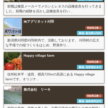
前職は種苗メーカーでメロンとレタスの品種改良を行ってきま
した。前職の経験を活かし品種改良を行い...
㈱アグリネット刈羽
登録商品数:1
農場: 新潟県刈羽村
新潟県刈羽郡刈羽村内で、活動しております。 刈羽村の広大
な平場での稲づくりをはじめ、野菜作り...
Happy village farm
登録商品数:1
農場: 長野県松本市
信州松本平・波田、標高720mの高原にある Happy village
farmです。オリジナ...
株式会社 リーキ
登録商品数:1
農場: 徳島県阿波市