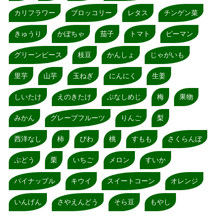
カリフラワー
ブロッコリー
レタス
チンゲン菜
きゅうり
かぼちゃ
茄子
トマト
ピーマン
グリーンピース
枝豆
かんしょ
じゃがいも
里芋
山芋
玉ねぎ
にんにく
生姜
しいたけ
えのきたけ
ぶなしめじ
梅
果物
みかん
グレープフルーツ
りんご
梨
西洋なし
柿
びわ
桃
すもも
さくらんぼ
ぶどう
栗
いちご
メロン
すいか
パイナップル
キウイ
スイートコーン
オレンジ
いんげん
さやえんどう
そら豆
もやし