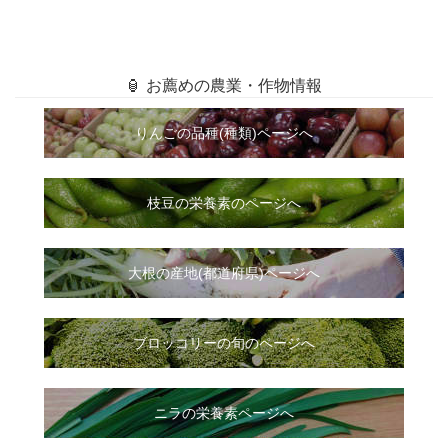
🏮 お薦めの農業・作物情報
りんごの品種(種類)ページへ
枝豆の栄養素のページへ
大根
の
産地(都道府県)ページへ
ブロッコリーの旬のページへ
ニラ
の
栄養素ページへ