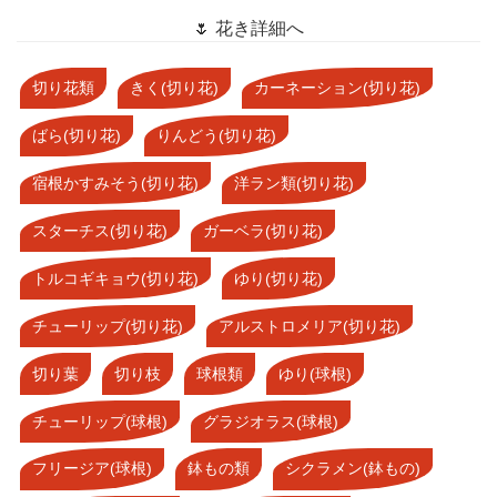
🌷 花き詳細へ
切り花類
きく(切り花)
カーネーション(切り花)
ばら(切り花)
りんどう(切り花)
宿根かすみそう(切り花)
洋ラン類(切り花)
スターチス(切り花)
ガーベラ(切り花)
トルコギキョウ(切り花)
ゆり(切り花)
チューリップ(切り花)
アルストロメリア(切り花)
切り葉
切り枝
球根類
ゆり(球根)
チューリップ(球根)
グラジオラス(球根)
フリージア(球根)
鉢もの類
シクラメン(鉢もの)