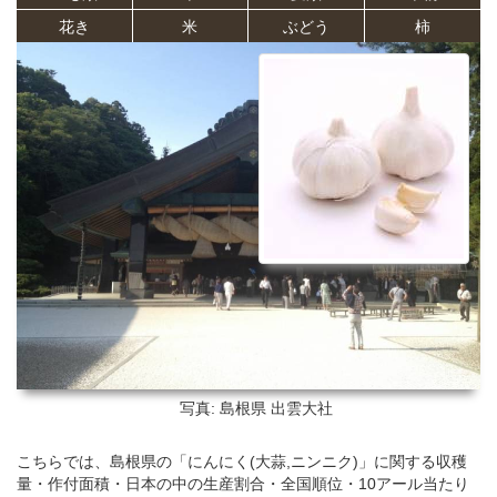
花き
米
ぶどう
柿
写真: 島根県
出雲大社
こちらでは、島根県の「にんにく(大蒜,ニンニク)」に関する収穫
量・作付面積・日本の中の生産割合・全国順位・10アール当たり