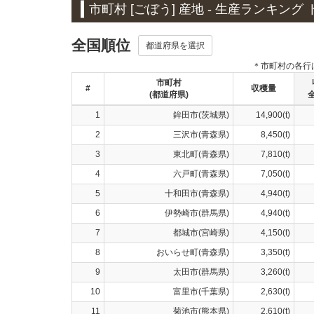
市町村 [ごぼう] 産地 - 生産ランキング 
全国順位
都道府県を選択
＊市町村の各行
市町村
#
収穫量
(都道府県)
1
鉾田市(茨城県)
14,900(t)
2
三沢市(青森県)
8,450(t)
3
東北町(青森県)
7,810(t)
4
六戸町(青森県)
7,050(t)
5
十和田市(青森県)
4,940(t)
6
伊勢崎市(群馬県)
4,940(t)
7
都城市(宮崎県)
4,150(t)
8
おいらせ町(青森県)
3,350(t)
9
太田市(群馬県)
3,260(t)
10
富里市(千葉県)
2,630(t)
11
菊池市(熊本県)
2,610(t)