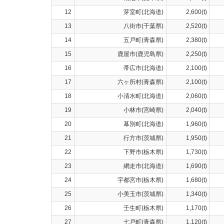
12
芽室町(北海道)
2,600(t)
13
八街市(千葉県)
2,520(t)
14
五戸町(青森県)
2,380(t)
15
鹿屋市(鹿児島県)
2,250(t)
16
帯広市(北海道)
2,100(t)
17
六ヶ所村(青森県)
2,100(t)
18
小清水町(北海道)
2,060(t)
19
小林市(宮崎県)
2,040(t)
20
幕別町(北海道)
1,960(t)
21
行方市(茨城県)
1,950(t)
22
下野市(栃木県)
1,730(t)
23
網走市(北海道)
1,690(t)
24
宇都宮市(栃木県)
1,680(t)
25
小美玉市(茨城県)
1,340(t)
26
壬生町(栃木県)
1,170(t)
27
七戸町(青森県)
1,120(t)