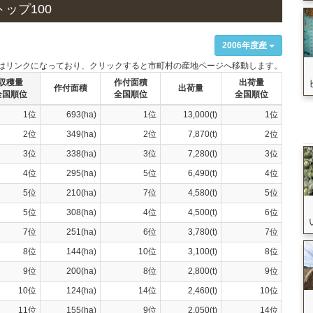
トップ100
2006年度産
はリンクになっており、クリックすると市町村の産地ページへ移動します。
収穫量
作付面積
出荷量
作付面積
出荷量
全国順位
全国順位
全国順位
1位
693(ha)
1位
13,000(t)
1位
2位
349(ha)
2位
7,870(t)
2位
3位
338(ha)
3位
7,280(t)
3位
4位
295(ha)
5位
6,490(t)
4位
5位
210(ha)
7位
4,580(t)
5位
5位
308(ha)
4位
4,500(t)
6位
7位
251(ha)
6位
3,780(t)
7位
8位
144(ha)
10位
3,100(t)
8位
9位
200(ha)
8位
2,800(t)
9位
10位
124(ha)
14位
2,460(t)
10位
11位
155(ha)
9位
2,050(t)
14位