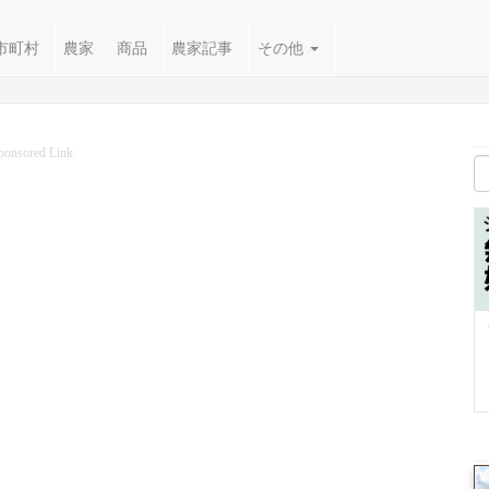
市町村
農家
商品
農家記事
その他
ponsored Link