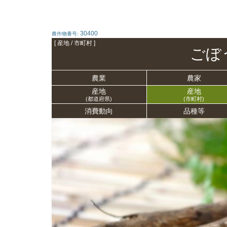
30400
農作物番号:
[ 産地 / 市町村 ]
ごぼ
農業
農家
産地
産地
(都道府県)
(市町村)
消費動向
品種等