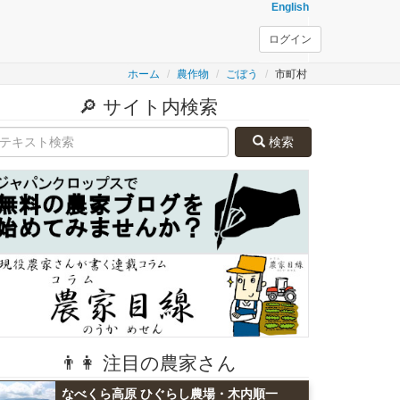
English
ログイン
ホーム
農作物
ごぼう
市町村
🔎 サイト内検索
検索
👨👩 注目の農家さん
なべくら高原 ひぐらし農場・木内順一