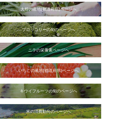
大根
の
産地(都道府県)ページへ
ブロッコリーの旬のページへ
ニラ
の
栄養素ページへ
いちご
の
産地(都道府県)ページへ
キウイフルーツの旬のページへ
米の消費動向のページへ