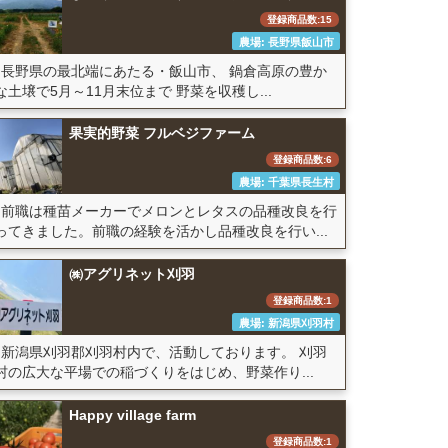
登録商品数:15
農場: 長野県飯山市
長野県の最北端にあたる・飯山市、 鍋倉高原の豊か
な土壌で5月～11月末位まで 野菜を収穫し...
果実的野菜 フルベジファーム
登録商品数:6
農場: 千葉県長生村
前職は種苗メーカーでメロンとレタスの品種改良を行
ってきました。前職の経験を活かし品種改良を行い...
㈱アグリネット刈羽
登録商品数:1
農場: 新潟県刈羽村
新潟県刈羽郡刈羽村内で、活動しております。 刈羽
村の広大な平場での稲づくりをはじめ、野菜作り...
Happy village farm
登録商品数:1