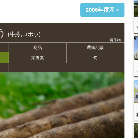
2006年度産
う
(牛蒡,ゴボウ)
- 農作物 -
商品
農家記事
栄養
素
旬