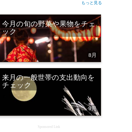
もっと見る
今月の旬の野菜や果物をチェ
ック
8月
来月の一般世帯の支出動向を
チェック
9月
Sponsored Link