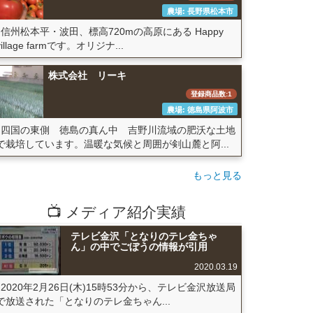
農場: 長野県松本市
信州松本平・波田、標高720mの高原にある Happy
village farmです。オリジナ...
株式会社 リーキ
登録商品数:1
農場: 徳島県阿波市
四国の東側 徳島の真ん中 吉野川流域の肥沃な土地
で栽培しています。温暖な気候と周囲が剣山麓と阿...
もっと見る
📺 メディア紹介実績
テレビ金沢「となりのテレ金ちゃ
ん」の中でごぼうの情報が引用
2020.03.19
2020年2月26日(木)15時53分から、テレビ金沢放送局
で放送された「となりのテレ金ちゃん...