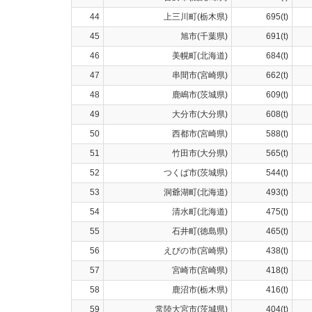
44
上三川町(栃木県)
695(t)
45
旭市(千葉県)
691(t)
46
美幌町(北海道)
684(t)
47
串間市(宮崎県)
662(t)
48
鹿嶋市(茨城県)
609(t)
49
大分市(大分県)
608(t)
50
西都市(宮崎県)
588(t)
51
竹田市(大分県)
565(t)
52
つくば市(茨城県)
544(t)
53
洞爺湖町(北海道)
493(t)
54
清水町(北海道)
475(t)
55
石井町(徳島県)
465(t)
56
えびの市(宮崎県)
438(t)
57
宮崎市(宮崎県)
418(t)
58
鹿沼市(栃木県)
416(t)
59
常陸大宮市(茨城県)
404(t)