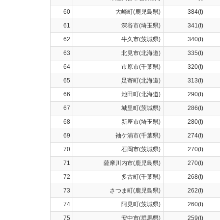
60
大崎町(鹿児島県)
384(t)
61
深谷市(埼玉県)
341(t)
62
牛久市(茨城県)
340(t)
63
北見市(北海道)
335(t)
64
市原市(千葉県)
320(t)
65
足寄町(北海道)
313(t)
66
池田町(北海道)
290(t)
67
城里町(茨城県)
286(t)
68
新座市(埼玉県)
280(t)
69
袖ケ浦市(千葉県)
274(t)
70
石岡市(茨城県)
270(t)
71
薩摩川内市(鹿児島県)
270(t)
72
多古町(千葉県)
268(t)
73
さつま町(鹿児島県)
262(t)
74
阿見町(茨城県)
260(t)
75
安中市(群馬県)
259(t)