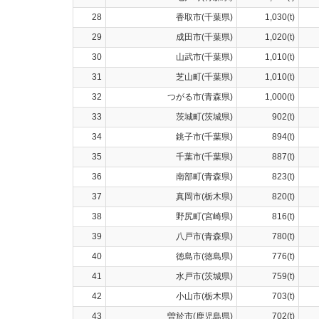
28
香取市(千葉県)
1,030(t)
29
成田市(千葉県)
1,020(t)
30
山武市(千葉県)
1,010(t)
31
芝山町(千葉県)
1,010(t)
32
つがる市(青森県)
1,000(t)
33
茨城町(茨城県)
902(t)
34
銚子市(千葉県)
894(t)
35
千葉市(千葉県)
887(t)
36
南部町(青森県)
823(t)
37
真岡市(栃木県)
820(t)
38
野尻町(宮崎県)
816(t)
39
八戸市(青森県)
780(t)
40
徳島市(徳島県)
776(t)
41
水戸市(茨城県)
759(t)
42
小山市(栃木県)
703(t)
43
曽於市(鹿児島県)
702(t)