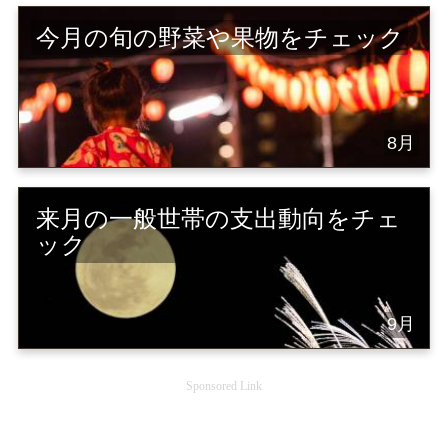
今月の旬の野菜や果物をチェック
8月
来月の一般世帯の支出動向をチェ
ック
9月
Sponsored Link