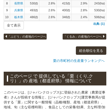
8
長野県
530(t)
2.8%
415(t)
2.9%
243(ha)
9
兵庫県
493(t)
2.6%
400(t)
2.8%
530(ha)
10
栃木県
486(t)
2.6%
346(t)
2.4%
506(ha)
出典: [1]
全て表示
「ぶどう」の産地のページへ
「くるみ」の産地のページへ
総合順位を見る
栗の市町村の生産量ランキングへ
このページ で 提供している「栗（くり,ク
リ）」
の 産地（都道府県） 情報について
このページは、[ジャパンクロップス]に登録された農家（農業従事
者）さんが投稿する情報と、[ジャパンクロップス]運営事務局が提
供する「栗」に関する一般情報（品種/種類、産地（都道府県）、
地域、旬（主な収穫時期）、食品としての栄養/効果、主な料理/加