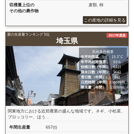
収穫量上位の
麦類, 柿
その他の農作物
この産地の詳細を見る
栗の生産量ランキング 5位
2017年度産
埼玉県
気候条件概要
年平均気温
15.3ﾟC
年平均相対湿度
63％
快晴日数（年間）
64日
降水日数（年間）
90日
雪日数（年間）
6日
日照時間（年間）
2366時間
降水量（年間）
1388mm
関東地方における近郊農業の盛んな地域です。ネギ、小松菜、
ブロッコリー、ほう...
年間生産量
657(t)