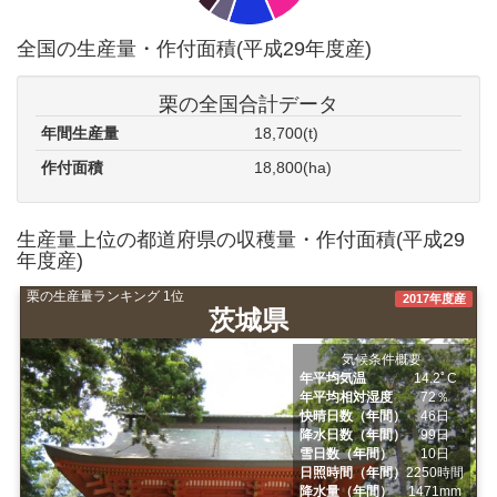
全国の生産量・作付面積(平成29年度産)
栗の全国合計データ
年間生産量
18,700(t)
作付面積
18,800(ha)
生産量上位の都道府県の収穫量・作付面積(平成29
年度産)
栗の生産量ランキング 1位
2017年度産
茨城県
気候条件概要
年平均気温
14.2ﾟC
年平均相対湿度
72％
快晴日数（年間）
46日
降水日数（年間）
99日
雪日数（年間）
10日
日照時間（年間）
2250時間
降水量（年間）
1471mm