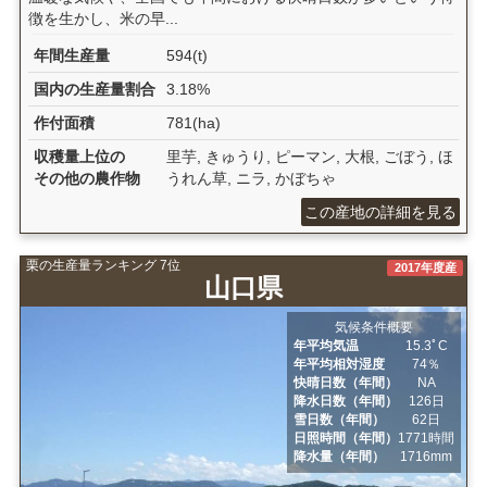
徴を生かし、米の早...
年間生産量
594(t)
国内の生産量割合
3.18%
作付面積
781(ha)
収穫量上位の
里芋, きゅうり, ピーマン, 大根, ごぼう, ほ
その他の農作物
うれん草, ニラ, かぼちゃ
この産地の詳細を見る
栗の生産量ランキング 7位
2017年度産
山口県
気候条件概要
年平均気温
15.3ﾟC
年平均相対湿度
74％
快晴日数（年間）
NA
降水日数（年間）
126日
雪日数（年間）
62日
日照時間（年間）
1771時間
降水量（年間）
1716mm