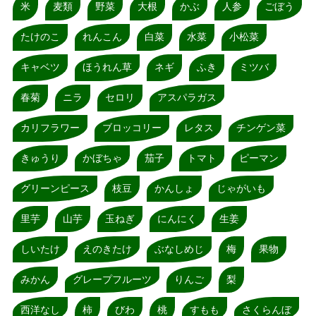
米
麦類
野菜
大根
かぶ
人参
ごぼう
たけのこ
れんこん
白菜
水菜
小松菜
キャベツ
ほうれん草
ネギ
ふき
ミツバ
春菊
ニラ
セロリ
アスパラガス
カリフラワー
ブロッコリー
レタス
チンゲン菜
きゅうり
かぼちゃ
茄子
トマト
ピーマン
グリーンピース
枝豆
かんしょ
じゃがいも
里芋
山芋
玉ねぎ
にんにく
生姜
しいたけ
えのきたけ
ぶなしめじ
梅
果物
みかん
グレープフルーツ
りんご
梨
西洋なし
柿
びわ
桃
すもも
さくらんぼ