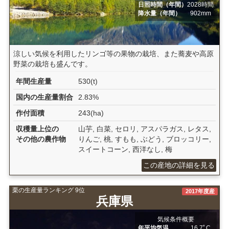
日照時間（年間）
2028時間
降水量（年間）
902mm
涼しい気候を利用したリンゴ等の果物の栽培、また蕎麦や高原
野菜の栽培も盛んです。
年間生産量
530(t)
国内の生産量割合
2.83%
作付面積
243(ha)
収穫量上位の
山芋, 白菜, セロリ, アスパラガス, レタス,
その他の農作物
りんご, 桃, すもも, ぶどう, ブロッコリー,
スイートコーン, 西洋なし, 梅
この産地の詳細を見る
栗の生産量ランキング 9位
2017年度産
兵庫県
気候条件概要
年平均気温
16.7ﾟC