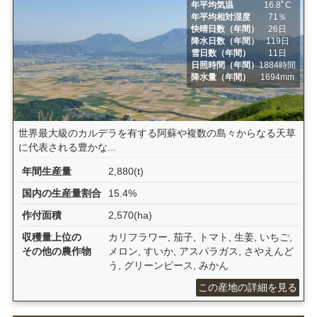
年平均気温
16.8ﾟC
年平均相対湿度
71％
快晴日数（年間）
26日
降水日数（年間）
119日
雪日数（年間）
11日
日照時間（年間）
1884時間
降水量（年間）
1694mm
世界最大級のカルデラを有する阿蘇や複数の島々からなる天草
に代表される豊かな...
年間生産量
2,880(t)
国内の生産量割合
15.4%
作付面積
2,570(ha)
収穫量上位の
カリフラワー, 茄子, トマト, 生姜, いちご,
その他の農作物
メロン, すいか, アスパラガス, さやえんど
う, グリーンピース, みかん
この産地の詳細を見る