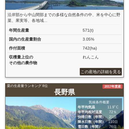
沿岸部から中山間部までの多様な自然条件の中、米を中心に野
菜、果実等、各地域...
年間生産量
571(t)
国内の生産量割合
3.05%
作付面積
742(ha)
収穫量上位の
れんこん
その他の農作物
この産地の詳細を見る
栗の生産量ランキング 8位
2017年度産
長野県
気候条件概要
年平均気温
11.9ﾟC
年平均相対湿度
72％
快晴日数（年間）
21日
降水日数（年間）
110日
雪日数（年間）
76日