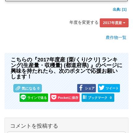
出典: [1]
年度を変更する
2017年度産
農作物一覧
こちらの『2017年度産 [栗/くり/クリ] ランキ
ング(生産量・収穫量) (都道府県) 』のページに
興味を持たれたら、次のボタンで応援お願い
します！
シェア
ツイート
気になる
0
ラインで送る
Pocketに保存
ブックマーク
0
コメントを投稿する