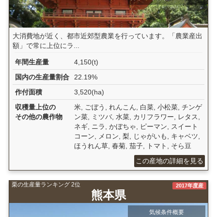
大消費地が近く、都市近郊型農業を行っています。「農業産出
額」で常に上位にラ...
年間生産量
4,150(t)
国内の生産量割合
22.19%
作付面積
3,520(ha)
収穫量上位の
米, ごぼう, れんこん, 白菜, 小松菜, チンゲ
その他の農作物
ン菜, ミツバ, 水菜, カリフラワー, レタス,
ネギ, ニラ, かぼちゃ, ピーマン, スイート
コーン, メロン, 梨, じゃがいも, キャベツ,
ほうれん草, 春菊, 茄子, トマト, そら豆
この産地の詳細を見る
栗の生産量ランキング 2位
2017年度産
熊本県
気候条件概要