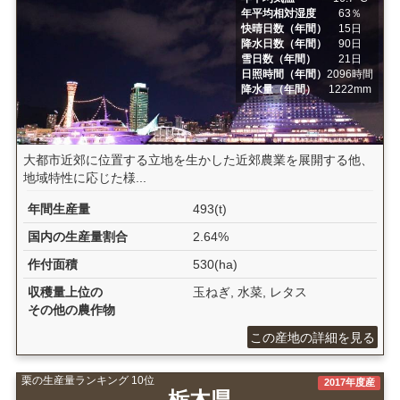
年平均相対湿度
63％
快晴日数（年間）
15日
降水日数（年間）
90日
雪日数（年間）
21日
日照時間（年間）
2096時間
降水量（年間）
1222mm
大都市近郊に位置する立地を生かした近郊農業を展開する他、
地域特性に応じた様...
年間生産量
493(t)
国内の生産量割合
2.64%
作付面積
530(ha)
収穫量上位の
玉ねぎ, 水菜, レタス
その他の農作物
この産地の詳細を見る
栗の生産量ランキング 10位
2017年度産
栃木県