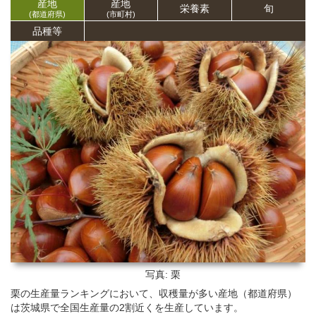
産地
産地
栄養
素
旬
(都道府県)
(市町村)
品種等
写真: 栗
栗の生産量ランキングにおいて、収穫量が多い産地（都道府県）
は茨城県で全国生産量の2割近くを生産しています。