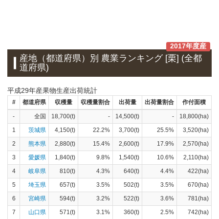
2017年度産
産地（都道府県）別 農業ランキング [栗] (全都
道府県)
平成29年産果物生産出荷統計
#
都道府県
収穫量
収穫量割合
出荷量
出荷量割合
作付面積
-
全国
18,700(t)
-
14,500(t)
-
18,800(ha)
1
茨城県
4,150(t)
22.2%
3,700(t)
25.5%
3,520(ha)
2
熊本県
2,880(t)
15.4%
2,600(t)
17.9%
2,570(ha)
3
愛媛県
1,840(t)
9.8%
1,540(t)
10.6%
2,110(ha)
4
岐阜県
810(t)
4.3%
640(t)
4.4%
422(ha)
5
埼玉県
657(t)
3.5%
502(t)
3.5%
670(ha)
6
宮崎県
594(t)
3.2%
522(t)
3.6%
781(ha)
7
山口県
571(t)
3.1%
360(t)
2.5%
742(ha)