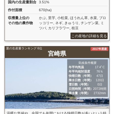
国内の生産量割合
3.51%
作付面積
670(ha)
収穫量上位の
かぶ, 里芋, 小松菜, ほうれん草, 水菜, ブロ
その他の農作物
ッコリー, ネギ, きゅうり, チンゲン菜, ミ
ツバ, カリフラワー, 枝豆
この産地の詳細を見る
栗の生産量ランキング 6位
2017年度産
宮崎県
気候条件概要
年平均気温
17.4ﾟC
年平均相対湿度
76％
快晴日数（年間）
47日
降水日数（年間）
120日
雪日数（年間）
0日
日照時間（年間）
2072時間
降水量（年間）
2732mm
温暖な気候や、全国でも年間における快晴日数が多いという特