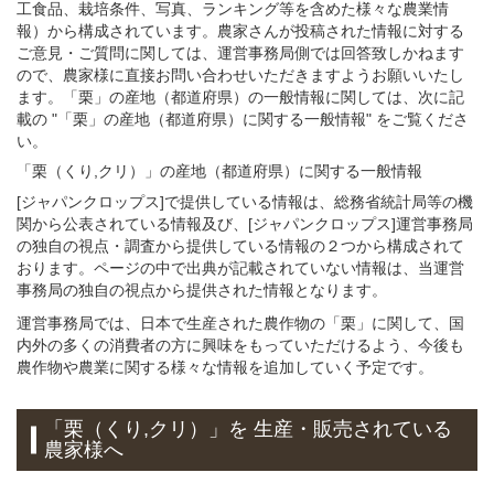
工食品、栽培条件、写真、ランキング等を含めた様々な農業情
報）から構成されています。農家さんが投稿された情報に対する
ご意見・ご質問に関しては、運営事務局側では回答致しかねます
ので、農家様に直接お問い合わせいただきますようお願いいたし
ます。「栗」の産地（都道府県）の一般情報に関しては、次に記
載の "「栗」の産地（都道府県）に関する一般情報" をご覧くださ
い。
「栗（くり,クリ）」
の
産地（都道府県）に関する一般
情報
[ジャパンクロップス]で提供している情報は、総務省統計局等の機
関から公表されている情報及び、[ジャパンクロップス]運営事務局
の独自の視点・調査から提供している情報の２つから構成されて
おります。ページの中で出典が記載されていない情報は、当運営
事務局の独自の視点から提供された情報となります。
運営事務局では、日本で生産された農作物の「栗」に関して、国
内外の多くの消費者の方に興味をもっていただけるよう、今後も
農作物や農業に関する様々な情報を追加していく予定です。
「栗（くり,クリ）」
を 生産・販売されている
農家様へ