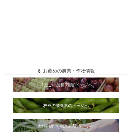
🏮 お薦めの農業・作物情報
りんごの品種(種類)ページへ
枝豆の栄養素のページへ
大根
の
産地(都道府県)ページへ