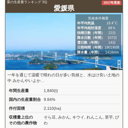
栗の生産量ランキング 3位
2017年度産
愛媛県
気候条件概要
年平均気温
16.4ﾟC
年平均相対湿度
68％
快晴日数（年間）
22日
降水日数（年間）
107日
雪日数（年間）
14日
日照時間（年間）
1901時間
降水量（年間）
1418mm
一年を通じて温暖で晴れの日が多い気候と、水はけ良い土地の
中 みかんやいよか...
年間生産量
1,840(t)
国内の生産量割合
9.84%
作付面積
2,110(ha)
収穫量上位の
そら豆, みかん, キウイ, れんこん, 里芋, び
その他の農作物
わ