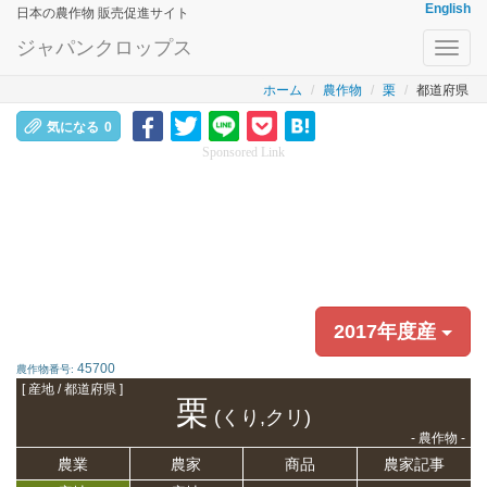
English
日本の農作物 販売促進サイト
ジャパンクロップス
Toggl
navig
ホーム
農作物
栗
都道府県
気になる
0
Sponsored Link
2017年度産
45700
農作物番号:
[ 産地 / 都道府県 ]
栗
(くり,クリ)
- 農作物 -
農業
農家
商品
農家記事