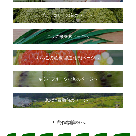
ブロッコリーの旬のページへ
ニラ
の
栄養素ページへ
いちご
の
産地(都道府県)ページへ
キウイフルーツの旬のページへ
米の消費動向のページへ
🍃 農作物詳細へ