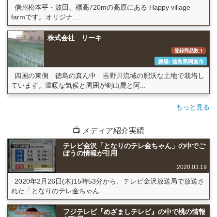
信州松本平・波田、標高720mの高原にある Happy village
farmです。オリジナ...
株式会社 リーキ
登録商品数:1
農場: 徳島県阿波市
四国の東側 徳島の真ん中 吉野川流域の肥沃な土地で栽培し
ています。温暖な気候と周囲が剣山麓と阿...
もっと見る
📺 メディア紹介実績
テレビ金沢「となりのテレ金ちゃん」の中でご
ぼうの情報が引用
2020.03.19
2020年2月26日(木)15時53分から、テレビ金沢放送局で放送さ
れた「となりのテレ金ちゃん...
フジテレビ『めざましテレビ』の中で桃の情報