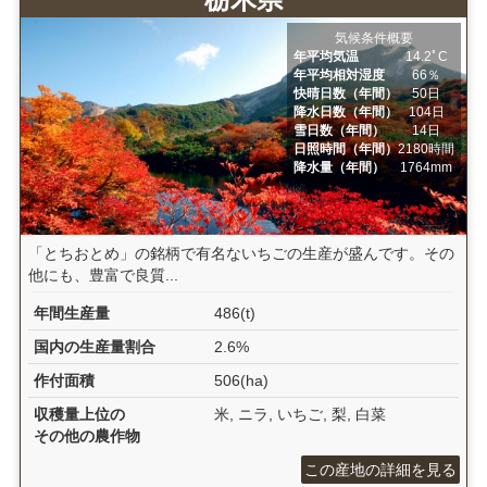
気候条件概要
年平均気温
14.2ﾟC
年平均相対湿度
66％
快晴日数（年間）
50日
降水日数（年間）
104日
雪日数（年間）
14日
日照時間（年間）
2180時間
降水量（年間）
1764mm
「とちおとめ」の銘柄で有名ないちごの生産が盛んです。その
他にも、豊富で良質...
年間生産量
486(t)
国内の生産量割合
2.6%
作付面積
506(ha)
収穫量上位の
米, ニラ, いちご, 梨, 白菜
その他の農作物
この産地の詳細を見る