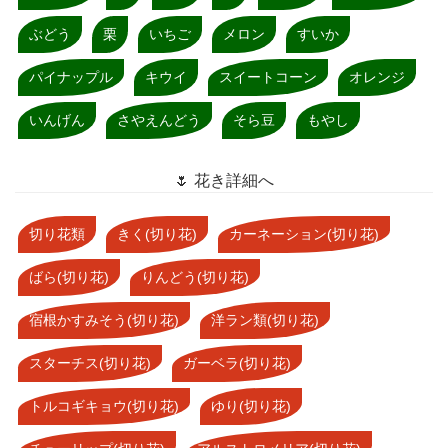
ぶどう
栗
いちご
メロン
すいか
パイナップル
キウイ
スイートコーン
オレンジ
いんげん
さやえんどう
そら豆
もやし
🌷 花き詳細へ
切り花類
きく(切り花)
カーネーション(切り花)
ばら(切り花)
りんどう(切り花)
宿根かすみそう(切り花)
洋ラン類(切り花)
スターチス(切り花)
ガーベラ(切り花)
トルコギキョウ(切り花)
ゆり(切り花)