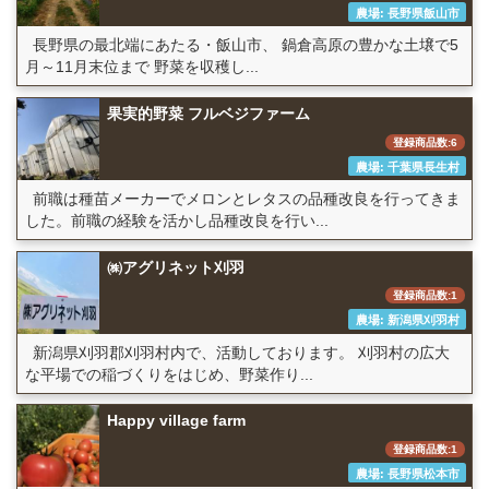
農場: 長野県飯山市
長野県の最北端にあたる・飯山市、 鍋倉高原の豊かな土壌で5
月～11月末位まで 野菜を収穫し...
果実的野菜 フルベジファーム
登録商品数:6
農場: 千葉県長生村
前職は種苗メーカーでメロンとレタスの品種改良を行ってきま
した。前職の経験を活かし品種改良を行い...
㈱アグリネット刈羽
登録商品数:1
農場: 新潟県刈羽村
新潟県刈羽郡刈羽村内で、活動しております。 刈羽村の広大
な平場での稲づくりをはじめ、野菜作り...
Happy village farm
登録商品数:1
農場: 長野県松本市