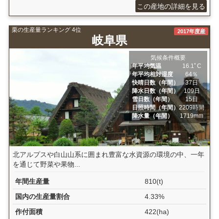
この産地の詳細を見る
栗の生産量ランキング 4位
2017年度産
岐阜県
気候条件概要
年平均気温
16.1ﾟC
年平均相対湿度
64％
快晴日数（年間）
37日
降水日数（年間）
109日
雪日数（年間）
15日
日照時間（年間）
2209時間
降水量（年間）
1719mm
北アルプスや白山山系に囲まれ豊富な水資源の環境の中、一年
を通じて野菜や果物...
年間生産量
810(t)
国内の生産量割合
4.33%
作付面積
422(ha)