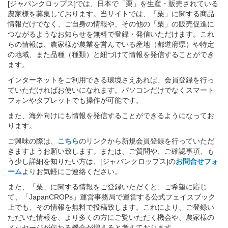
[ジャパンクロップス]では、日本で「栗」を生産・販売されている
農家様を募集しております。当サイトでは、「栗」に関する商品
情報だけでなく、ご自身の情報や、その他の「栗」の販売促進に
つながるようなお知らせを無料で登録・発信いただけます。これ
らの情報は、農家様が農業を営んでいる産地（都道府県）や特定
の地域、また品種（種類）と紐づけて情報を発信することができ
ます。
インターネットをご利用できる環境さえあれば、会員登録を行っ
ていただければお使いになれます。パソコンだけでなくスマート
フォンやタブレットでも操作が可能です。
また、海外向けにも情報を発信することができるようになってお
ります。
ご興味の際は、
こちら
のリンクから新規会員登録を行っていただ
きますようお願い致します。または、ご質問や、ご確認事項、も
う少し詳細を知りたい方は、[ジャパンクロップス]の
お問合せフォ
ーム
よりお気軽にご連絡ください。
また、「栗」に関する情報をご登録いただくと、ご希望に応じ
て、「JapanCROPs」運営事務局で運営する公式フェイスブック
上でも、その情報を無料で投稿致します。これにより、ご登録い
ただいた情報を、より多くの方にご覧いただく機会や、農家様の
メッセージが伝わる機会が増えると考えております。