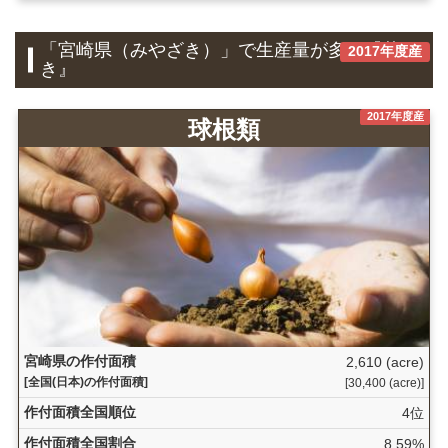
「宮崎県（みやざき）」で生産量が多い『花
2017年度産
き』
2017年度産
球根類
宮崎県の作付面積
2,610 (acre)
[全国(日本)の作付面積]
[30,400 (acre)]
作付面積全国順位
4位
作付面積全国割合
8.59%