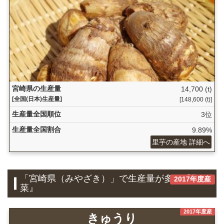
宮崎県の生産量
14,700 (t)
[全国(日本)生産量]
[148,600 (t)]
生産量全国順位
3位
生産量全国割合
9.89%
里芋の産地 詳細へ
「宮崎県（みやざき）」で生産量が多い『野
2017年度産
菜』
2017年度産
きゅうり