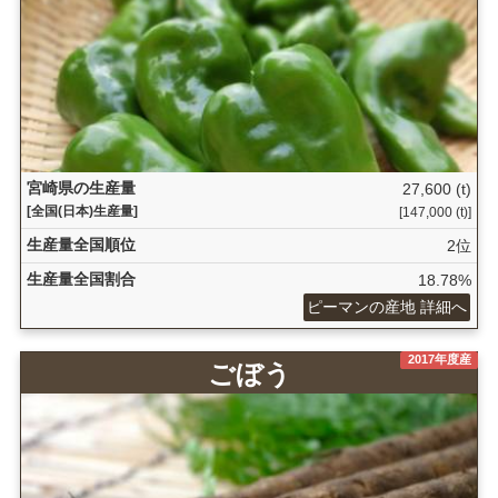
宮崎県の生産量
27,600 (t)
[全国(日本)生産量]
[147,000 (t)]
生産量全国順位
2位
生産量全国割合
18.78%
ピーマンの産地 詳細へ
2017年度産
ごぼう