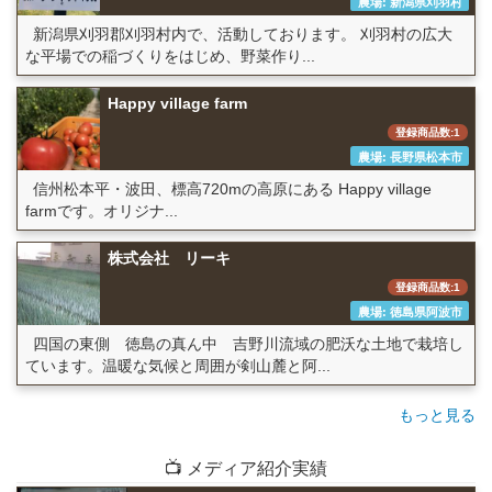
農場: 新潟県刈羽村
新潟県刈羽郡刈羽村内で、活動しております。 刈羽村の広大
な平場での稲づくりをはじめ、野菜作り...
Happy village farm
登録商品数:1
農場: 長野県松本市
信州松本平・波田、標高720mの高原にある Happy village
farmです。オリジナ...
株式会社 リーキ
登録商品数:1
農場: 徳島県阿波市
四国の東側 徳島の真ん中 吉野川流域の肥沃な土地で栽培し
ています。温暖な気候と周囲が剣山麓と阿...
もっと見る
📺 メディア紹介実績