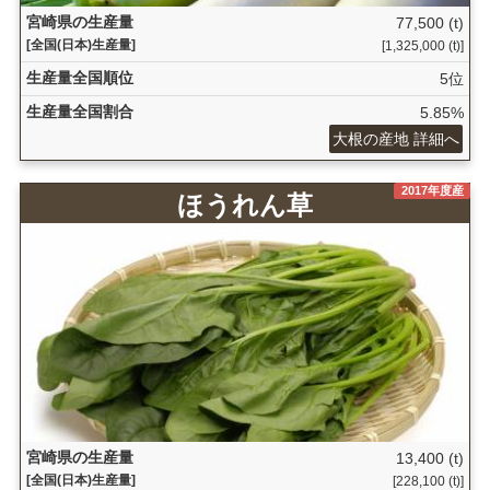
宮崎県の生産量
77,500 (t)
[全国(日本)生産量]
[1,325,000 (t)]
生産量全国順位
5位
生産量全国割合
5.85%
大根の産地 詳細へ
2017年度産
ほうれん草
宮崎県の生産量
13,400 (t)
[全国(日本)生産量]
[228,100 (t)]