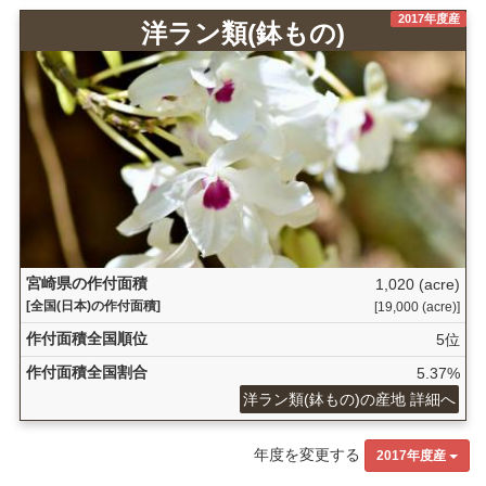
2017年度産
洋ラン類(鉢もの)
宮崎県の作付面積
1,020 (acre)
[全国(日本)の作付面積]
[19,000 (acre)]
作付面積全国順位
5位
作付面積全国割合
5.37%
洋ラン類(鉢もの)の産地 詳細へ
年度を変更する
2017年度産