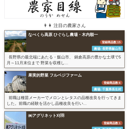
👨👩 注目の農家さん
なべくら高原 ひぐらし農場・木内順一
登録商品数:15
農場: 長野県飯山市
長野県の最北端にあたる・飯山市、 鍋倉高原の豊かな土壌で5
月～11月末位まで 野菜を収穫し...
果実的野菜 フルベジファーム
登録商品数:6
農場: 千葉県長生村
前職は種苗メーカーでメロンとレタスの品種改良を行ってきま
した。前職の経験を活かし品種改良を行い...
㈱アグリネット刈羽
登録商品数:1