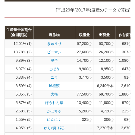
[平成29年(2017年)度産のデータで算出]
生産量全国割合
(全国順位)
農作物
収穫量
出荷量
作付面積
12.01% (1)
きゅうり
67,200(t)
63,700(t)
681(ha)
18.78% (2)
ピーマン
27,600(t)
26,200(t)
307(ha)
9.89% (3)
里芋
14,700(t)
12,100(t)
1,080(ha)
6.97% (4)
ごぼう
9,900(t)
8,950(t)
647(ha)
6.33% (4)
ニラ
3,770(t)
3,500(t)
91(ha)
8.59% (4)
球根類
-
6,240千本
2,610(a)
5.85% (5)
大根
77,500(t)
69,700(t)
1,880(ha)
5.87% (5)
ほうれん草
13,400(t)
11,800(t)
970(ha)
2.58% (5)
かぼちゃ
5,200(t)
4,720(t)
215(ha)
1.55% (5)
にんにく
321(t)
306(t)
68(ha)
4.95% (5)
ゆり(切り花)
-
7,270千本
3,670(a)