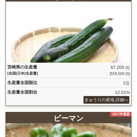
宮崎県の生産量
67,200 (t)
[全国(日本)生産量]
[559,500 (t)]
生産量全国順位
1位
生産量全国割合
12.01%
きゅうりの産地 詳細へ
2017年度産
ピーマン