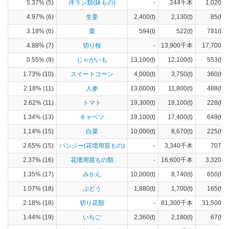
5.37% (5)
洋ラン類(鉢もの)
-
244千本
1,020(a)
4.97% (6)
生姜
2,400(t)
2,130(t)
85(ha)
3.18% (6)
栗
594(t)
522(t)
781(ha)
4.88% (7)
切り枝
-
13,900千本
17,700(a)
0.55% (9)
じゃがいも
13,100(t)
12,100(t)
553(ha)
1.73% (10)
スイートコーン
4,000(t)
3,750(t)
360(ha)
2.18% (11)
人参
13,000(t)
11,800(t)
488(ha)
2.62% (11)
トマト
19,300(t)
18,100(t)
228(ha)
1.34% (13)
キャベツ
19,100(t)
17,400(t)
649(ha)
1.14% (15)
白菜
10,000(t)
8,670(t)
225(ha)
2.65% (15)
パンジー(花壇用苗もの)
-
3,340千本
707(a)
2.37% (16)
花壇用苗もの類
-
16,600千本
3,320(a)
1.35% (17)
みかん
10,000(t)
8,740(t)
650(ha)
1.07% (18)
ぶどう
1,880(t)
1,700(t)
165(ha)
2.18% (18)
切り花類
-
81,300千本
31,500(a)
1.44% (19)
いちご
2,360(t)
2,180(t)
67(ha)