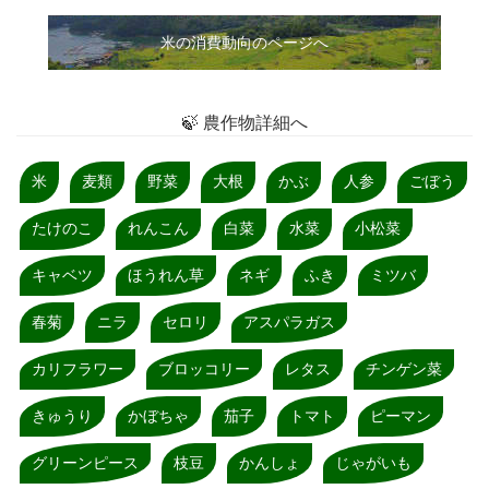
米の消費動向のページへ
🍃 農作物詳細へ
米
麦類
野菜
大根
かぶ
人参
ごぼう
たけのこ
れんこん
白菜
水菜
小松菜
キャベツ
ほうれん草
ネギ
ふき
ミツバ
春菊
ニラ
セロリ
アスパラガス
カリフラワー
ブロッコリー
レタス
チンゲン菜
きゅうり
かぼちゃ
茄子
トマト
ピーマン
グリーンピース
枝豆
かんしょ
じゃがいも