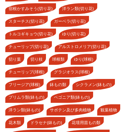
宿根かすみそう(切り花)
洋ラン類(切り花)
スターチス(切り花)
ガーベラ(切り花)
トルコギキョウ(切り花)
ゆり(切り花)
チューリップ(切り花)
アルストロメリア(切り花)
切り葉
切り枝
球根類
ゆり(球根)
チューリップ(球根)
グラジオラス(球根)
フリージア(球根)
鉢もの類
シクラメン(鉢もの)
プリムラ類(鉢もの)
ベゴニア類(鉢もの)
洋ラン類(鉢もの)
サボテン及び多肉植物
観葉植物
花木類
ドラセナ(鉢もの)
花壇用苗もの類