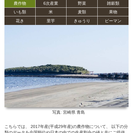
農作物
6次産業
野菜
雑穀類
いも類
米
麦類
果物
花き
里芋
きゅうり
ピーマン
写真: 宮崎県
青島
こちらでは、 2017年産(平成29年産)の農作物について、 以下の分
類のデータを全国順位や日本の中での生産割合の値と共にご提供