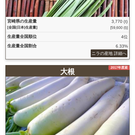
宮崎県の生産量
3,770 (t)
[全国(日本)生産量]
[59,600 (t)]
生産量全国順位
4位
生産量全国割合
6.33%
ニラの産地 詳細へ
2017年度産
大根