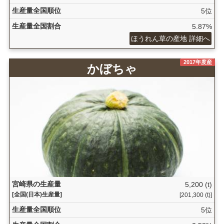
生産量全国順位
5位
生産量全国割合
5.87%
ほうれん草の産地 詳細へ
2017年度産
かぼちゃ
宮崎県の生産量
5,200 (t)
[全国(日本)生産量]
[201,300 (t)]
生産量全国順位
5位