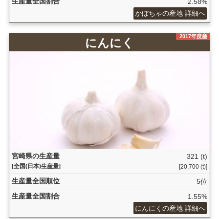
生産量全国割合
2.58%
かぼちゃの産地 詳細へ
2017年度産
にんにく
宮崎県の生産量
321 (t)
[全国(日本)生産量]
[20,700 (t)]
生産量全国順位
5位
生産量全国割合
1.55%
にんにくの産地 詳細へ