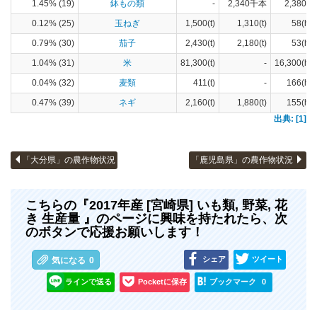
1.45% (19)
鉢もの類
-
2,340千本
2,380(a)
0.12% (25)
玉ねぎ
1,500(t)
1,310(t)
58(ha)
0.79% (30)
茄子
2,430(t)
2,180(t)
53(ha)
1.04% (31)
米
81,300(t)
-
16,300(ha)
0.04% (32)
麦類
411(t)
-
166(ha)
0.47% (39)
ネギ
2,160(t)
1,880(t)
155(ha)
出典: [1]
「大分県」の農作物状況
「鹿児島県」の農作物状況
こちらの『2017年産 [宮崎県] いも類, 野菜, 花
き 生産量 』のページに興味を持たれたら、次
のボタンで応援お願いします！
シェア
ツイート
気になる
0
ラインで送る
Pocketに保存
ブックマーク
0