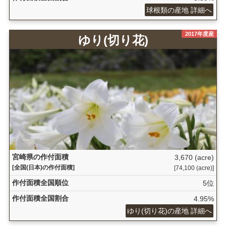
球根類の産地 詳細へ
2017年度産
ゆり(切り花)
宮崎県の作付面積
3,670 (acre)
[全国(日本)の作付面積]
[74,100 (acre)]
作付面積全国順位
5位
作付面積全国割合
4.95%
ゆり(切り花)の産地 詳細へ