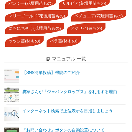
パンジー(花壇用苗もの)
サルビア(花壇用苗もの)
マリーゴールド(花壇用苗もの)
ペチュニア(花壇用苗もの)
にちにちそう(花壇用苗もの)
アジサイ(鉢もの)
ツツジ苗(鉢もの)
バラ苗(鉢もの)
📗 マニュアル 一覧
【SNS簡単投稿】機能のご紹介
農家さんが『ジャパンクロップス』を利用する理由
インターネット検索で上位表示を目指しましょう
『お問い合わせ』ボタンの自動設置について