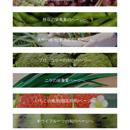
枝豆の栄養素のページへ
大根
の
産地(都道府県)ページへ
ブロッコリーの旬のページへ
ニラ
の
栄養素ページへ
いちご
の
産地(都道府県)ページへ
キウイフルーツの旬のページへ