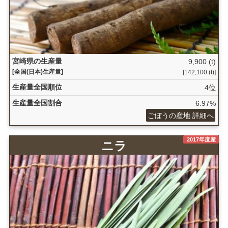
宮崎県の生産量
9,900 (t)
[全国(日本)生産量]
[142,100 (t)]
生産量全国順位
4位
生産量全国割合
6.97%
ごぼうの産地 詳細へ
2017年度産
ニラ