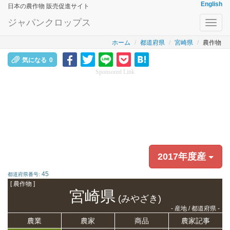
English
日本の農作物 販売促進サイト
ジャパンクロップス
Toggl
navig
ホーム
都道府県
宮崎県
農作物
気になる
0
Sponsored Link
2017年度産
45
都道府県番号:
[ 農作物 ]
宮崎県
(みやざき)
- 産地 / 都道府県 -
農業
農家
商品
農家記事