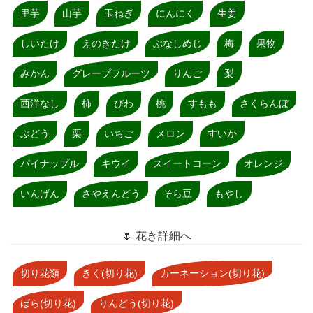
里芋
山芋
玉ねぎ
にんにく
生姜
しいたけ
えのきたけ
ぶなしめじ
梅
果物
みかん
グレープフルーツ
りんご
梨
西洋なし
柿
びわ
桃
すもも
さくらんぼ
ぶどう
栗
いちご
メロン
すいか
パイナップル
キウイ
スイートコーン
オレンジ
いんげん
さやえんどう
そら豆
もやし
🌷 花き詳細へ
切り花類
きく(切り花)
カーネーション(切り花)
ばら(切り花)
りんどう(切り花)