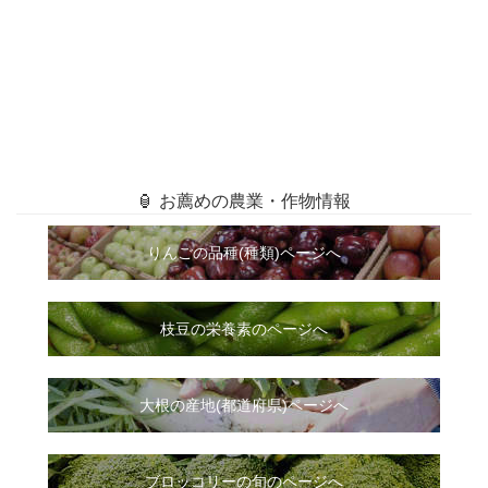
🏮 お薦めの農業・作物情報
りんごの品種(種類)ページへ
枝豆の栄養素のページへ
大根
の
産地(都道府県)ページへ
ブロッコリーの旬のページへ