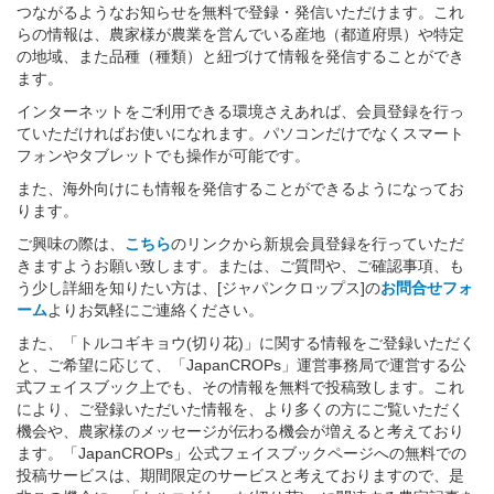
つながるようなお知らせを無料で登録・発信いただけます。これ
らの情報は、農家様が農業を営んでいる産地（都道府県）や特定
の地域、また品種（種類）と紐づけて情報を発信することができ
ます。
インターネットをご利用できる環境さえあれば、会員登録を行っ
ていただければお使いになれます。パソコンだけでなくスマート
フォンやタブレットでも操作が可能です。
また、海外向けにも情報を発信することができるようになってお
ります。
ご興味の際は、
こちら
のリンクから新規会員登録を行っていただ
きますようお願い致します。または、ご質問や、ご確認事項、も
う少し詳細を知りたい方は、[ジャパンクロップス]の
お問合せフォ
ーム
よりお気軽にご連絡ください。
また、「トルコギキョウ(切り花)」に関する情報をご登録いただく
と、ご希望に応じて、「JapanCROPs」運営事務局で運営する公
式フェイスブック上でも、その情報を無料で投稿致します。これ
により、ご登録いただいた情報を、より多くの方にご覧いただく
機会や、農家様のメッセージが伝わる機会が増えると考えており
ます。「JapanCROPs」公式フェイスブックページへの無料での
投稿サービスは、期間限定のサービスと考えておりますので、是