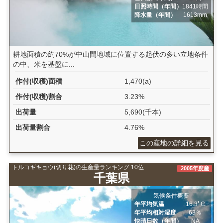
日照時間（年間）
1841時間
降水量（年間）
1613mm
耕地面積の約70%が中山間地域に位置する起伏の多い立地条件
の中、米を基盤に...
作付(収穫)面積
1,470(a)
作付(収穫)割合
3.23%
出荷量
5,690(千本)
出荷量割合
4.76%
この産地の詳細を見る
トルコギキョウ(切り花)の生産量ランキング 10位
2005年度産
千葉県
気候条件概要
年平均気温
16.3ﾟC
年平均相対湿度
63％
快晴日数（年間）
NA