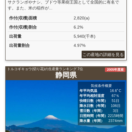
サクランボやナシ、ブドウ等果樹王国として全国的に有名で
す。また、米の稲作が...
作付(収穫)面積
2,820(a)
作付(収穫)割合
6.2%
出荷量
5,940(千本)
出荷量割合
4.97%
この産地の詳細を見る
トルコギキョウ(切り花)の生産量ランキング 7位
2005年度産
静岡県
気候条件概要
年平均気温
16.6ﾟC
年平均相対湿度
67％
快晴日数（年間）
51日
降水日数（年間）
106日
雪日数（年間）
3日
日照時間（年間）
2215時間
降水量（年間）
2374mm