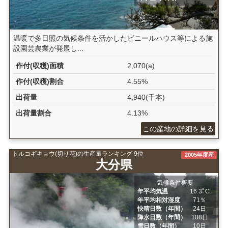
温暖で多日照の気候条件を活かしたビニールハウス等による施
設園芸農業が発展し...
作付(収穫)面積
2,070(a)
作付(収穫)割合
4.55%
出荷量
4,940(千本)
出荷量割合
4.13%
この産地の詳細を見る
トルコギキョウ(切り花)の生産量ランキング 9位
2005年度産
大分県
気候条件概要
年平均気温
16.3ﾟC
年平均相対湿度
71％
快晴日数（年間）
24日
降水日数（年間）
108日
雪日数（年間）
10日