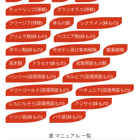
チューリップ(球根)
グラジオラス(球根)
フリージア(球根)
鉢もの類
シクラメン(鉢もの)
プリムラ類(鉢もの)
ベゴニア類(鉢もの)
洋ラン類(鉢もの)
サボテン及び多肉植物
観葉植物
花木類
ドラセナ(鉢もの)
花壇用苗もの類
パンジー(花壇用苗もの)
サルビア(花壇用苗もの)
マリーゴールド(花壇用苗もの)
ペチュニア(花壇用苗もの)
にちにちそう(花壇用苗もの)
アジサイ(鉢もの)
ツツジ苗(鉢もの)
バラ苗(鉢もの)
📗 マニュアル 一覧