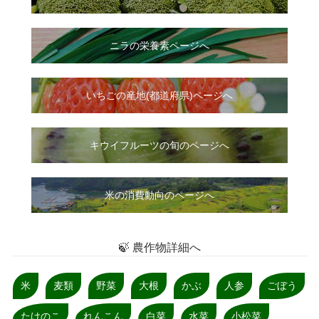
ニラ
の
栄養素ページへ
いちご
の
産地(都道府県)ページへ
キウイフルーツの旬のページへ
米の消費動向のページへ
🍃 農作物詳細へ
米
麦類
野菜
大根
かぶ
人参
ごぼう
たけのこ
れんこん
白菜
水菜
小松菜