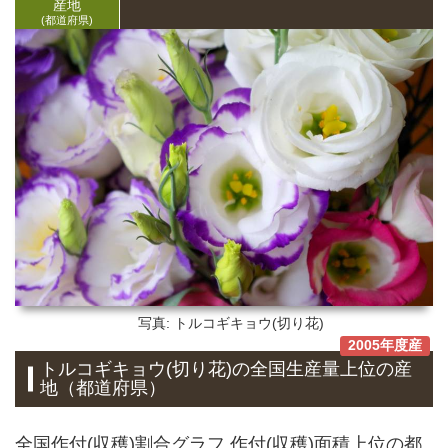
産地
(都道府県)
写真: トルコギキョウ(切り花)
2005年度産
トルコギキョウ(切り花)
の全国生産量上位の
産
地
（都道府県）
全国作付(収穫)割合グラフ 作付(収穫)面積上位の都