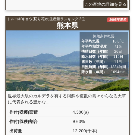
この産地の詳細を見る
トルコギキョウ(切り花)の生産量ランキング 2位
2005年度産
熊本県
気候条件概要
年平均気温
16.8ﾟC
年平均相対湿度
71％
快晴日数（年間）
26日
降水日数（年間）
119日
雪日数（年間）
11日
日照時間（年間）
1884時間
降水量（年間）
1694mm
世界最大級のカルデラを有する阿蘇や複数の島々からなる天草
に代表される豊かな...
作付(収穫)面積
4,380(a)
作付(収穫)割合
9.63%
出荷量
12,200(千本)