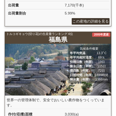
出荷量
7,170(千本)
出荷量割合
5.99%
この産地の詳細を見る
トルコギキョウ(切り花)の生産量ランキング 4位
2005年度産
福島県
気候条件概要
年平均気温
13.3ﾟC
年平均相対湿度
69％
快晴日数（年間）
19日
降水日数（年間）
115日
雪日数（年間）
72日
日照時間（年間）
1889時間
降水量（年間）
1366mm
世界一の管理体制で、安全でおいしい農作物をつくっていま
す。
作付(収穫)面積
3,030(a)