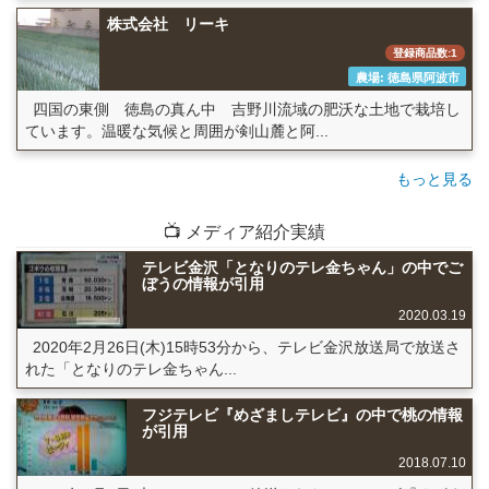
株式会社 リーキ
登録商品数:1
農場: 徳島県阿波市
四国の東側 徳島の真ん中 吉野川流域の肥沃な土地で栽培し
ています。温暖な気候と周囲が剣山麓と阿...
もっと見る
📺 メディア紹介実績
テレビ金沢「となりのテレ金ちゃん」の中でご
ぼうの情報が引用
2020.03.19
2020年2月26日(木)15時53分から、テレビ金沢放送局で放送さ
れた「となりのテレ金ちゃん...
フジテレビ『めざましテレビ』の中で桃の情報
が引用
2018.07.10