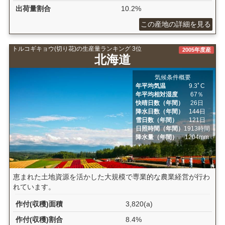
出荷量割合
10.2%
この産地の詳細を見る
トルコギキョウ(切り花)の生産量ランキング 3位
2005年度産
北海道
気候条件概要
年平均気温
9.3ﾟC
年平均相対湿度
67％
快晴日数（年間）
26日
降水日数（年間）
144日
雪日数（年間）
121日
日照時間（年間）
1913時間
降水量（年間）
1204mm
恵まれた土地資源を活かした大規模で専業的な農業経営が行わ
れています。
作付(収穫)面積
3,820(a)
作付(収穫)割合
8.4%