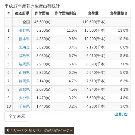
平成17年産花き生産出荷統計
#
都道府県
作付面積
作付面積割合
出荷量
出荷量割合
-
全国
45,500(a)
-
119,600(千本)
-
1
長野県
5,260(a)
11.6%
15,500(千本)
13.0%
2
熊本県
4,380(a)
9.6%
12,200(千本)
10.2%
3
北海道
3,820(a)
8.4%
7,170(千本)
6.0%
4
福島県
3,030(a)
6.7%
6,910(千本)
5.8%
5
福岡県
2,900(a)
6.4%
8,390(千本)
7.0%
6
山形県
2,820(a)
6.2%
5,940(千本)
5.0%
7
静岡県
2,140(a)
4.7%
7,510(千本)
6.3%
8
高知県
2,070(a)
4.5%
4,940(千本)
4.1%
9
大分県
1,470(a)
3.2%
5,690(千本)
4.8%
10
千葉県
1,440(a)
3.2%
4,260(千本)
3.6%
出典: [1]
全て表示
「ガーベラ(切り花)」の産地のページへ