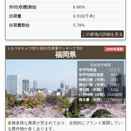
作付(収穫)割合
6.66%
出荷量
6,910(千本)
出荷量割合
5.78%
この産地の詳細を見る
トルコギキョウ(切り花)の生産量ランキング 5位
2005年度産
福岡県
気候条件概要
年平均気温
17.1ﾟC
年平均相対湿度
69％
快晴日数（年間）
30日
降水日数（年間）
124日
雪日数（年間）
13日
日照時間（年間）
1810時間
降水量（年間）
1766mm
多種多様な農業が営まれており、全国的にブランド展開してい
る農作物が多くあります。