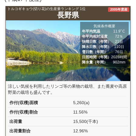
トルコギキョウ(切り花)の生産量ランキング 1位
2005年度産
長野県
気候条件概要
年平均気温
11.9ﾟC
年平均相対湿度
72％
快晴日数（年間）
21日
降水日数（年間）
110日
雪日数（年間）
76日
日照時間（年間）
2028時間
降水量（年間）
902mm
涼しい気候を利用したリンゴ等の果物の栽培、また蕎麦や高原
野菜の栽培も盛んです。
作付(収穫)面積
5,260(a)
作付(収穫)割合
11.56%
出荷量
15,500(千本)
出荷量割合
12.96%