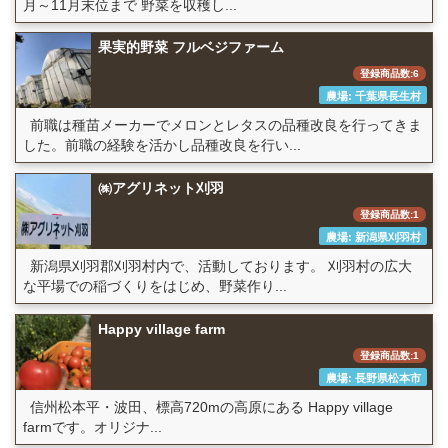
月～11月末位まで 野菜を収穫し...
果実的野菜 フルベジファーム
登録商品数:6
農場: 千葉県長生村
前職は種苗メーカーでメロンとレタスの品種改良を行ってきま
した。前職の経験を活かし品種改良を行い...
㈱アグリネット刈羽
登録商品数:1
農場: 新潟県刈羽村
新潟県刈羽郡刈羽村内で、活動しております。 刈羽村の広大
な平場での稲づくりをはじめ、野菜作り...
Happy village farm
登録商品数:1
農場: 長野県松本市
信州松本平・波田、標高720mの高原にある Happy village
farmです。オリジナ...