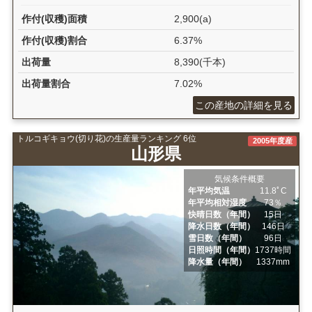
作付(収穫)面積
2,900(a)
作付(収穫)割合
6.37%
出荷量
8,390(千本)
出荷量割合
7.02%
この産地の詳細を見る
トルコギキョウ(切り花)の生産量ランキング 6位
2005年度産
山形県
気候条件概要
年平均気温
11.8ﾟC
年平均相対湿度
73％
快晴日数（年間）
15日
降水日数（年間）
146日
雪日数（年間）
96日
日照時間（年間）
1737時間
降水量（年間）
1337mm