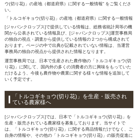
ウ(切り花)」の産地（都道府県）に関する一般情報" をご覧くださ
い。
「トルコギキョウ(切り花)」
の
産地（都道府県）に関する一般
情報
[ジャパンクロップス]で提供している情報は、総務省統計局等の機
関から公表されている情報及び、[ジャパンクロップス]運営事務局
の独自の視点・調査から提供している情報の２つから構成されて
おります。ページの中で出典が記載されていない情報は、当運営
事務局の独自の視点から提供された情報となります。
運営事務局では、日本で生産された農作物の「トルコギキョウ(切
り花)」に関して、国内外の多くの消費者の方に興味をもっていた
だけるよう、今後も農作物や農業に関する様々な情報を追加して
いく予定です。
「トルコギキョウ(切り花)」を生産・販売され
ている農家様へ
[ジャパンクロップス]では、日本で「トルコギキョウ(切り花)」を
生産・販売されている農家様を募集しております。当サイトで
は、「トルコギキョウ(切り花)」に関する商品情報だけでなく、ご
自身の情報や、その他の「トルコギキョウ(切り花)」の販売促進に