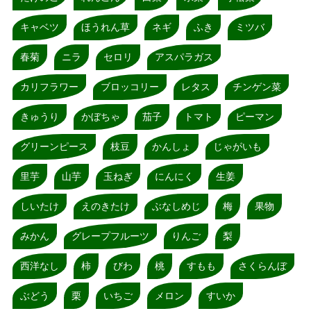
キャベツ
ほうれん草
ネギ
ふき
ミツバ
春菊
ニラ
セロリ
アスパラガス
カリフラワー
ブロッコリー
レタス
チンゲン菜
きゅうり
かぼちゃ
茄子
トマト
ピーマン
グリーンピース
枝豆
かんしょ
じゃがいも
里芋
山芋
玉ねぎ
にんにく
生姜
しいたけ
えのきたけ
ぶなしめじ
梅
果物
みかん
グレープフルーツ
りんご
梨
西洋なし
柿
びわ
桃
すもも
さくらんぼ
ぶどう
栗
いちご
メロン
すいか