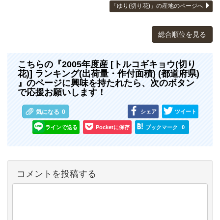
「ゆり(切り花)」の産地のページへ
総合順位を見る
こちらの『2005年度産 [トルコギキョウ(切り
花)] ランキング(出荷量・作付面積) (都道府県)
』のページに興味を持たれたら、次のボタン
で応援お願いします！
シェア
ツイート
気になる
0
ラインで送る
Pocketに保存
ブックマーク
0
コメントを投稿する