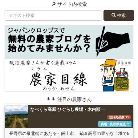
🔎 サイト内検索
検索
👨👩 注目の農家さん
なべくら高原 ひぐらし農場・木内順一
登録商品数:15
農場: 長野県飯山市
長野県の最北端にあたる・飯山市、 鍋倉高原の豊かな土壌で5