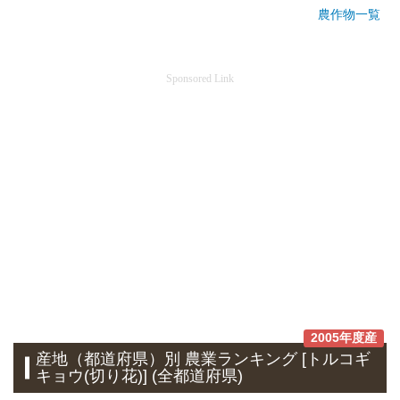
農作物一覧
Sponsored Link
2005年度産
産地（都道府県）別 農業ランキング [トルコギ
キョウ(切り花)] (全都道府県)