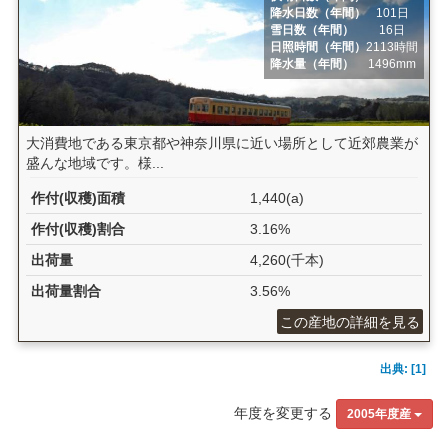
降水日数（年間）
101日
雪日数（年間）
16日
日照時間（年間）
2113時間
降水量（年間）
1496mm
大消費地である東京都や神奈川県に近い場所として近郊農業が
盛んな地域です。様...
作付(収穫)面積
1,440(a)
作付(収穫)割合
3.16%
出荷量
4,260(千本)
出荷量割合
3.56%
この産地の詳細を見る
出典: [1]
年度を変更する
2005年度産