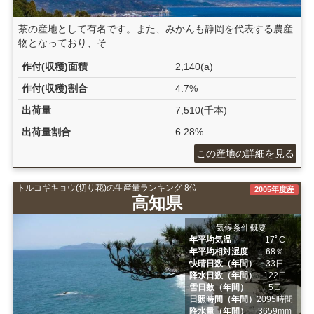
茶の産地として有名です。また、みかんも静岡を代表する農産
物となっており、そ...
作付(収穫)面積
2,140(a)
作付(収穫)割合
4.7%
出荷量
7,510(千本)
出荷量割合
6.28%
この産地の詳細を見る
トルコギキョウ(切り花)の生産量ランキング 8位
2005年度産
高知県
気候条件概要
年平均気温
17ﾟC
年平均相対湿度
68％
快晴日数（年間）
33日
降水日数（年間）
122日
雪日数（年間）
5日
日照時間（年間）
2095時間
降水量（年間）
3659mm