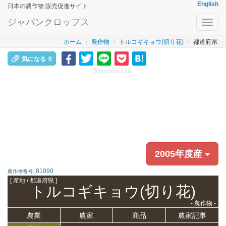
English
日本の農作物 販売促進サイト
ジャパンクロップス
Toggl
navig
ホーム
農作物
トルコギキョウ(切り花)
都道府県
気になる
0
Sponsored Link
2005年度産
81090
農作物番号:
[ 産地 / 都道府県 ]
トルコギキョウ(切り花)
- 農作物 -
農業
農家
商品
農家記事