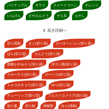
パイナップル
キウイ
スイートコーン
オレンジ
いんげん
さやえんどう
そら豆
もやし
🌷 花き詳細へ
切り花類
きく(切り花)
カーネーション(切り花)
ばら(切り花)
りんどう(切り花)
宿根かすみそう(切り花)
洋ラン類(切り花)
スターチス(切り花)
ガーベラ(切り花)
トルコギキョウ(切り花)
ゆり(切り花)
チューリップ(切り花)
アルストロメリア(切り花)
切り葉
切り枝
球根類
ゆり(球根)