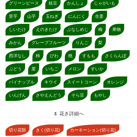
グリーンピース
枝豆
かんしょ
じゃがいも
里芋
山芋
玉ねぎ
にんにく
生姜
しいたけ
えのきたけ
ぶなしめじ
梅
果物
みかん
グレープフルーツ
りんご
梨
西洋なし
柿
びわ
桃
すもも
さくらんぼ
ぶどう
栗
いちご
メロン
すいか
パイナップル
キウイ
スイートコーン
オレンジ
いんげん
さやえんどう
そら豆
もやし
🌷 花き詳細へ
切り花類
きく(切り花)
カーネーション(切り花)