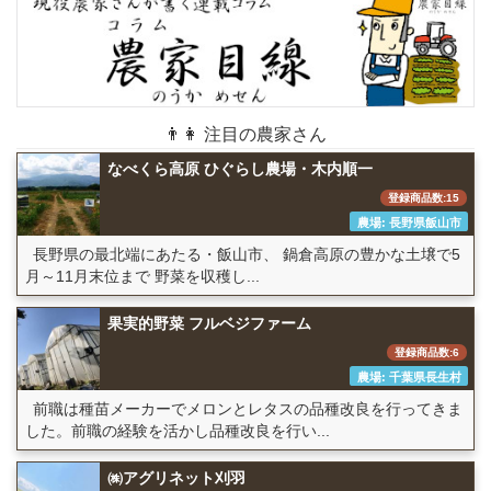
👨👩 注目の農家さん
なべくら高原 ひぐらし農場・木内順一
登録商品数:15
農場: 長野県飯山市
長野県の最北端にあたる・飯山市、 鍋倉高原の豊かな土壌で5
月～11月末位まで 野菜を収穫し...
果実的野菜 フルベジファーム
登録商品数:6
農場: 千葉県長生村
前職は種苗メーカーでメロンとレタスの品種改良を行ってきま
した。前職の経験を活かし品種改良を行い...
㈱アグリネット刈羽