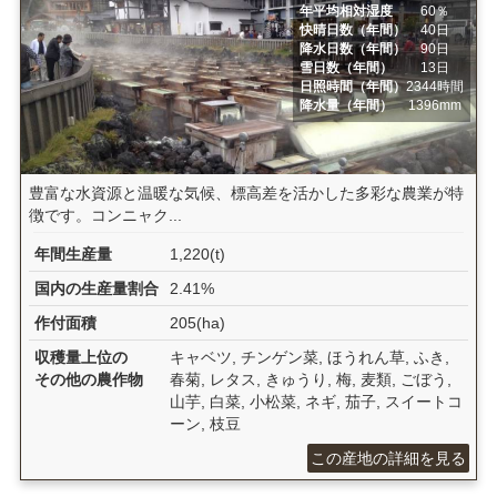
年平均相対湿度
60％
快晴日数（年間）
40日
降水日数（年間）
90日
雪日数（年間）
13日
日照時間（年間）
2344時間
降水量（年間）
1396mm
豊富な水資源と温暖な気候、標高差を活かした多彩な農業が特
徴です。コンニャク...
年間生産量
1,220(t)
国内の生産量割合
2.41%
作付面積
205(ha)
収穫量上位の
キャベツ, チンゲン菜, ほうれん草, ふき,
その他の農作物
春菊, レタス, きゅうり, 梅, 麦類, ごぼう,
山芋, 白菜, 小松菜, ネギ, 茄子, スイートコ
ーン, 枝豆
この産地の詳細を見る