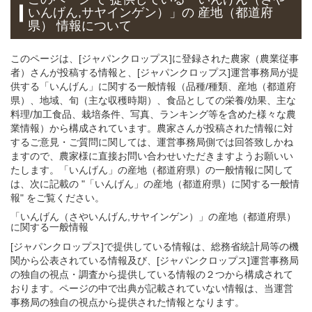
いんげん,サヤインゲン）」
の 産地（都道府
県） 情報について
このページは、[ジャパンクロップス]に登録された農家（農業従事
者）さんが投稿する情報と、[ジャパンクロップス]運営事務局が提
供する「いんげん」に関する一般情報（品種/種類、産地（都道府
県）、地域、旬（主な収穫時期）、食品としての栄養/効果、主な
料理/加工食品、栽培条件、写真、ランキング等を含めた様々な農
業情報）から構成されています。農家さんが投稿された情報に対
するご意見・ご質問に関しては、運営事務局側では回答致しかね
ますので、農家様に直接お問い合わせいただきますようお願いい
たします。「いんげん」の産地（都道府県）の一般情報に関して
は、次に記載の "「いんげん」の産地（都道府県）に関する一般情
報" をご覧ください。
「いんげん（さやいんげん,サヤインゲン）」
の
産地（都道府県）
に関する一般
情報
[ジャパンクロップス]で提供している情報は、総務省統計局等の機
関から公表されている情報及び、[ジャパンクロップス]運営事務局
の独自の視点・調査から提供している情報の２つから構成されて
おります。ページの中で出典が記載されていない情報は、当運営
事務局の独自の視点から提供された情報となります。