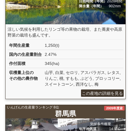
日照時間（年間）
2028時間
降水量（年間）
902mm
涼しい気候を利用したリンゴ等の果物の栽培、また蕎麦や高原
野菜の栽培も盛んです。
年間生産量
1,250(t)
国内の生産量割合
2.47%
作付面積
345(ha)
収穫量上位の
山芋, 白菜, セロリ, アスパラガス, レタス,
その他の農作物
りんご, 桃, すもも, ぶどう, ブロッコリー,
スイートコーン, 西洋なし, 梅
この産地の詳細を見る
いんげんの生産量ランキング 8位
2009年度産
群馬県
気候条件概要
年平均気温
14.9ﾟC