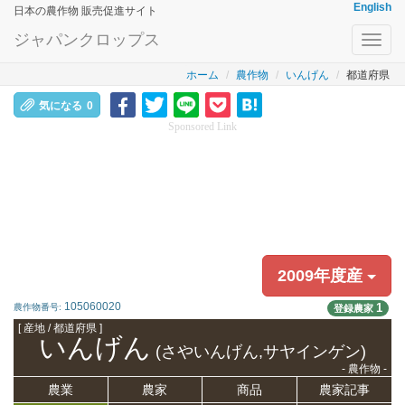
English
日本の農作物 販売促進サイト
ジャパンクロップス
Toggl
navig
ホーム
農作物
いんげん
都道府県
気になる
0
Sponsored Link
2009年度産
105060020
1
農作物番号:
登録農家
[ 産地 / 都道府県 ]
いんげん
(さやいんげん,サヤインゲン)
- 農作物 -
農業
農家
商品
農家記事