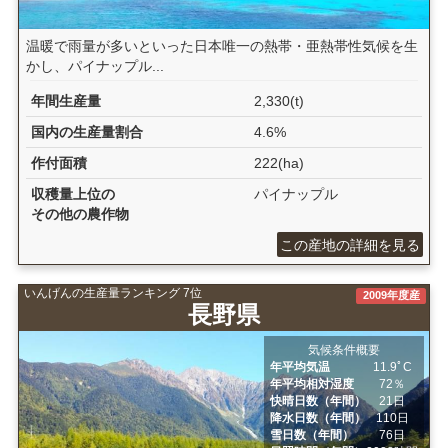
温暖で雨量が多いといった日本唯一の熱帯・亜熱帯性気候を生
かし、パイナップル...
年間生産量
2,330(t)
国内の生産量割合
4.6%
作付面積
222(ha)
収穫量上位の
パイナップル
その他の農作物
この産地の詳細を見る
いんげんの生産量ランキング 7位
2009年度産
長野県
気候条件概要
年平均気温
11.9ﾟC
年平均相対湿度
72％
快晴日数（年間）
21日
降水日数（年間）
110日
雪日数（年間）
76日