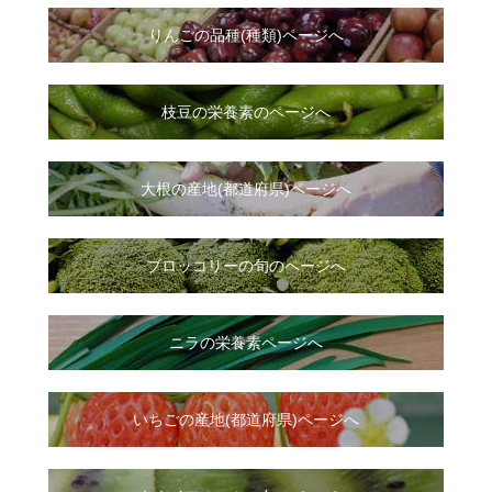
りんごの品種(種類)ページへ
枝豆の栄養素のページへ
大根
の
産地(都道府県)ページへ
ブロッコリーの旬のページへ
ニラ
の
栄養素ページへ
いちご
の
産地(都道府県)ページへ