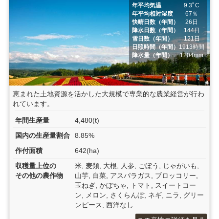
年平均気温
9.3ﾟC
年平均相対湿度
67％
快晴日数（年間）
26日
降水日数（年間）
144日
雪日数（年間）
121日
日照時間（年間）
1913時間
降水量（年間）
1204mm
恵まれた土地資源を活かした大規模で専業的な農業経営が行わ
れています。
年間生産量
4,480(t)
国内の生産量割合
8.85%
作付面積
642(ha)
収穫量上位の
米, 麦類, 大根, 人参, ごぼう, じゃがいも,
その他の農作物
山芋, 白菜, アスパラガス, ブロッコリー,
玉ねぎ, かぼちゃ, トマト, スイートコー
ン, メロン, さくらんぼ, ネギ, ニラ, グリー
ンピース, 西洋なし