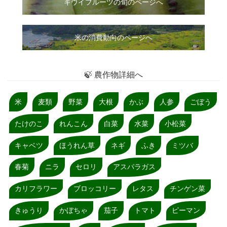
キウイフルーツの旬のページへ
米の消費動向のページへ
🍃 農作物詳細へ
米
麦類
野菜
大根
かぶ
人参
ごぼう
たけのこ
れんこん
白菜
水菜
小松菜
キャベツ
ほうれん草
ネギ
ふき
ミツバ
春菊
ニラ
セロリ
アスパラガス
カリフラワー
ブロッコリー
レタス
チンゲン菜
きゅうり
かぼちゃ
茄子
トマト
ピーマン