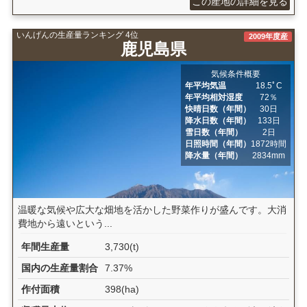
この産地の詳細を見る
いんげんの生産量ランキング 4位
2009年度産
鹿児島県
気候条件概要
年平均気温
18.5ﾟC
年平均相対湿度
72％
快晴日数（年間）
30日
降水日数（年間）
133日
雪日数（年間）
2日
日照時間（年間）
1872時間
降水量（年間）
2834mm
温暖な気候や広大な畑地を活かした野菜作りが盛んです。大消
費地から遠いという...
年間生産量
3,730(t)
国内の生産量割合
7.37%
作付面積
398(ha)