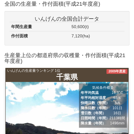
全国の生産量・作付面積(平成21年度産)
いんげんの全国合計データ
年間生産量
50,600(t)
作付面積
7,120(ha)
生産量上位の都道府県の収穫量・作付面積(平成21
年度産)
いんげんの生産量ランキング 1位
2009年度産
千葉県
気候条件概要
年平均気温
16.3ﾟC
年平均相対湿度
63％
快晴日数（年間）
NA
降水日数（年間）
101日
雪日数（年間）
16日
日照時間（年間）
2113時間
降水量（年間）
1496mm