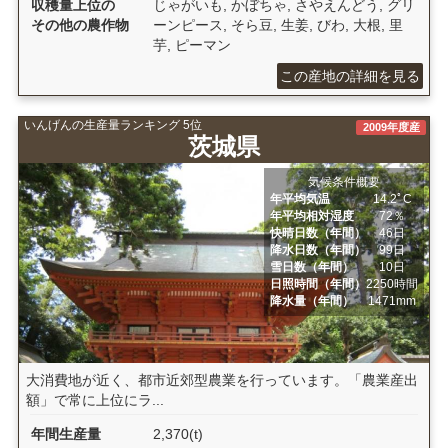
収穫量上位の
じゃがいも, かぼちゃ, さやえんどう, グリ
その他の農作物
ーンピース, そら豆, 生姜, びわ, 大根, 里
芋, ピーマン
この産地の詳細を見る
いんげんの生産量ランキング 5位
2009年度産
茨城県
気候条件概要
年平均気温
14.2ﾟC
年平均相対湿度
72％
快晴日数（年間）
46日
降水日数（年間）
99日
雪日数（年間）
10日
日照時間（年間）
2250時間
降水量（年間）
1471mm
大消費地が近く、都市近郊型農業を行っています。「農業産出
額」で常に上位にラ...
年間生産量
2,370(t)