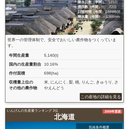
降水日数（年間）
115日
雪日数（年間）
72日
日照時間（年間）
1889時間
降水量（年間）
1366mm
世界一の管理体制で、安全でおいしい農作物をつくっていま
す。
年間生産量
5,140(t)
国内の生産量割合
10.16%
作付面積
698(ha)
収穫量上位の
米, にんにく, 梨, 桃, りんご, きゅうり, さ
その他の農作物
やえんどう
この産地の詳細を見る
いんげんの生産量ランキング 3位
2009年度産
北海道
気候条件概要