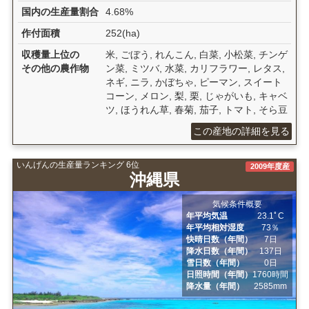
国内の生産量割合
4.68%
作付面積
252(ha)
収穫量上位の
米, ごぼう, れんこん, 白菜, 小松菜, チンゲ
その他の農作物
ン菜, ミツバ, 水菜, カリフラワー, レタス,
ネギ, ニラ, かぼちゃ, ピーマン, スイート
コーン, メロン, 梨, 栗, じゃがいも, キャベ
ツ, ほうれん草, 春菊, 茄子, トマト, そら豆
この産地の詳細を見る
いんげんの生産量ランキング 6位
2009年度産
沖縄県
気候条件概要
年平均気温
23.1ﾟC
年平均相対湿度
73％
快晴日数（年間）
7日
降水日数（年間）
137日
雪日数（年間）
0日
日照時間（年間）
1760時間
降水量（年間）
2585mm