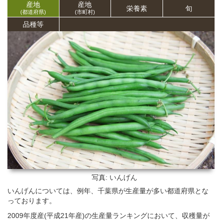
産地
産地
栄養
素
旬
(都道府県)
(市町村)
品種等
写真: いんげん
いんげんについては、例年、千葉県が生産量が多い都道府県とな
っております。
2009年度産(平成21年産)の生産量ランキングにおいて、収穫量が