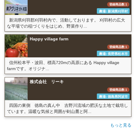
登録商品数:1
農場: 新潟県刈羽村
新潟県刈羽郡刈羽村内で、活動しております。 刈羽村の広大
な平場での稲づくりをはじめ、野菜作り...
Happy village farm
登録商品数:1
農場: 長野県松本市
信州松本平・波田、標高720mの高原にある Happy village
farmです。オリジナ...
株式会社 リーキ
登録商品数:1
農場: 徳島県阿波市
四国の東側 徳島の真ん中 吉野川流域の肥沃な土地で栽培し
ています。温暖な気候と周囲が剣山麓と阿...
もっと見る