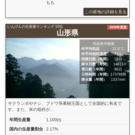
もも
この産地の詳細を見る
いんげんの生産量ランキング 10位
2009年度産
山形県
気候条件概要
年平均気温
11.8ﾟC
年平均相対湿度
73％
快晴日数（年間）
15日
降水日数（年間）
146日
雪日数（年間）
96日
日照時間（年間）
1737時間
降水量（年間）
1337mm
サクランボやナシ、ブドウ等果樹王国として全国的に有名で
す。また、米の稲作が...
年間生産量
1,100(t)
国内の生産量割合
2.17%