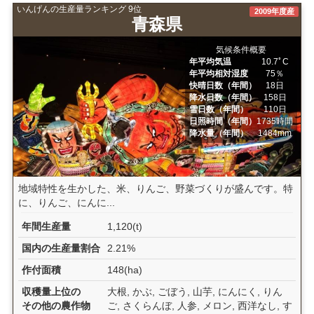
いんげんの生産量ランキング 9位
2009年度産
青森県
気候条件概要
年平均気温
10.7ﾟC
年平均相対湿度
75％
快晴日数（年間）
18日
降水日数（年間）
158日
雪日数（年間）
110日
日照時間（年間）
1735時間
降水量（年間）
1484mm
地域特性を生かした、米、りんご、野菜づくりが盛んです。特
に、りんご、にんに...
年間生産量
1,120(t)
国内の生産量割合
2.21%
作付面積
148(ha)
収穫量上位の
大根, かぶ, ごぼう, 山芋, にんにく, りん
その他の農作物
ご, さくらんぼ, 人参, メロン, 西洋なし, す