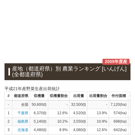
2009年度産
産地（都道府県）別 農業ランキング [いんげん]
(全都道府県)
平成21年産野菜生産出荷統計
#
都道府県
収穫量
収穫量割合
出荷量
出荷量割合
作付面積
作
-
全国
50,600(t)
-
32,500(t)
-
7,120(ha)
1
千葉県
6,370(t)
12.6%
4,520(t)
13.9%
574(ha)
2
福島県
5,140(t)
10.2%
3,550(t)
10.9%
698(ha)
3
北海道
4,480(t)
8.9%
4,080(t)
12.6%
642(ha)