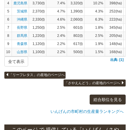
4
鹿児島県
3,730(t)
7.4%
3,320(t)
10.2%
398(ha)
5
茨城県
2,370(t)
4.7%
1,390(t)
4.3%
252(ha)
6
沖縄県
2,330(t)
4.6%
2,060(t)
6.3%
222(ha)
7
長野県
1,250(t)
2.5%
601(t)
1.8%
345(ha)
8
群馬県
1,220(t)
2.4%
802(t)
2.5%
205(ha)
9
青森県
1,120(t)
2.2%
617(t)
1.9%
148(ha)
10
山形県
1,100(t)
2.2%
500(t)
1.5%
168(ha)
出典: [1]
全て表示
「リーフレタス」の産地のページへ
「さやえんどう」の産地のページへ
総合順位を見る
いんげんの市町村の生産量ランキングへ
このページ で 提供している「いんげん（さや