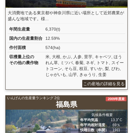
大消費地である東京都や神奈川県に近い場所として近郊農業が
盛んな地域です。様...
年間生産量
6,370(t)
国内の生産量割合
12.59%
作付面積
574(ha)
収穫量上位の
米, 大根, かぶ, 人参, 里芋, キャベツ, ほう
その他の農作物
れん草, ミツバ, 春菊, ネギ, トマト, スイー
トコーン, そら豆, 枝豆, すいか, 梨, びわ,
じゃがいも, 山芋, きゅうり, 生姜
この産地の詳細を見る
いんげんの生産量ランキング 2位
2009年度産
福島県
気候条件概要
年平均気温
13.3ﾟC
年平均相対湿度
69％
快晴日数（年間）
19日