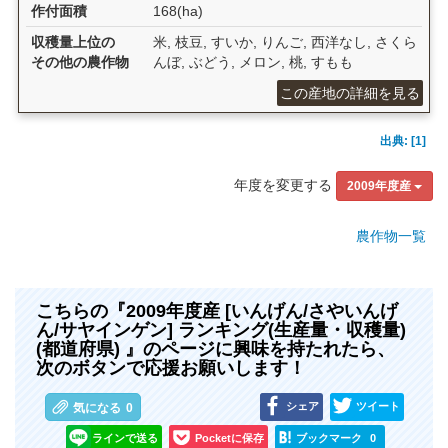
作付面積
168(ha)
収穫量上位の
米, 枝豆, すいか, りんご, 西洋なし, さくら
その他の農作物
んぼ, ぶどう, メロン, 桃, すもも
この産地の詳細を見る
出典: [1]
年度を変更する
2009年度産
農作物一覧
こちらの『2009年度産 [いんげん/さやいんげ
ん/サヤインゲン] ランキング(生産量・収穫量)
(都道府県) 』のページに興味を持たれたら、
次のボタンで応援お願いします！
シェア
ツイート
気になる
0
ラインで送る
Pocketに保存
ブックマーク
0