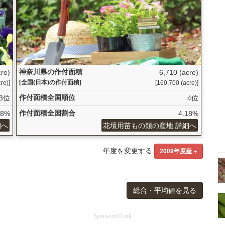
神奈川県の作付面積
cre)
6,710 (acre)
[全国(日本)の作付面積]
re)]
[160,700 (acre)]
作付面積全国順位
3位
4位
作付面積全国割合
48%
4.18%
細へ
花壇用苗もの類の産地 詳細へ
年度を変更する
2009年度産
総合・平均値を見る
Sponsored Link