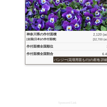
神奈川県の作付面積
2,120 (a
[全国(日本)の作付面積]
[32,700 (ac
作付面積全国順位
作付面積全国割合
6.
パンジー(花壇用苗もの)の産地 詳
Sponsored Link