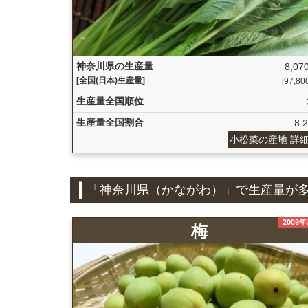
神奈川県の生産量
8,070
[全国(日本)生産量]
[97,800
生産量全国順位
生産量全国割合
8.
小松菜の産地 詳
「神奈川県（かながわ）」で生産量が
2009
梅