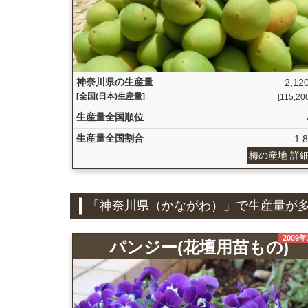
神奈川県の生産量
2,120
[全国(日本)生産量]
[115,200
生産量全国順位
生産量全国割合
1.
梅の産地 詳
「神奈川県（かながわ）」で生産量が
2009
パンジー(花壇用苗もの)