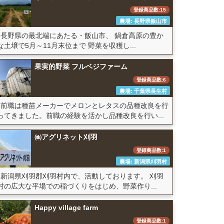
登録商品数:15
農場: 長野県飯山市
長野県の最北端にあたる・飯山市、 鍋倉高原の豊か
な土壌で5月～11月末位まで 野菜を収穫し...
果実的野菜 フルベジファーム
登録商品数:6
農場: 千葉県長生村
前職は種苗メーカーでメロンとレタスの品種改良を行
ってきました。前職の経験を活かし品種改良を行い...
㈱アグリネット刈羽
登録商品数:1
農場: 新潟県刈羽村
新潟県刈羽郡刈羽村内で、活動しております。 刈羽
村の広大な平場での稲づくりをはじめ、野菜作り...
Happy village farm
登録商品数:1