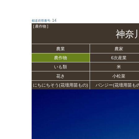
14
都道府県番号:
[ 農作物 ]
神奈
農業
農家
農作物
6次産業
いも類
米
花き
小松菜
にちにちそう(花壇用苗もの)
パンジー(花壇用苗もの