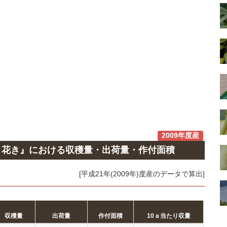
2009年度産
、花き』における収穫量・出荷量・作付面積
[平成21年(2009年)度産のデータで算出]
収穫量
出荷量
作付面積
10ａ当たり収量