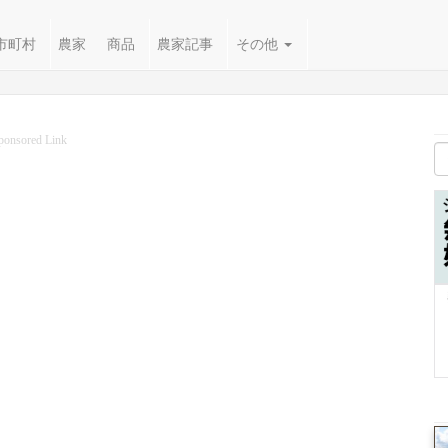
市町村
農家
商品
農家記事
その他
ponsored Link