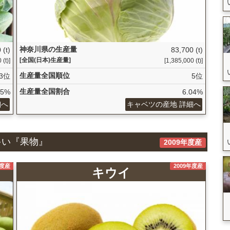
神奈川県の生産量
 (t)
83,700 (t)
[全国(日本)生産量]
 (t)]
[1,385,000 (t)]
生産量全国順位
3位
5位
生産量全国割合
25%
6.04%
細へ
キャベツの産地 詳細へ
多い『果物』
2009年度産
年度産
2009年度産
キウイ