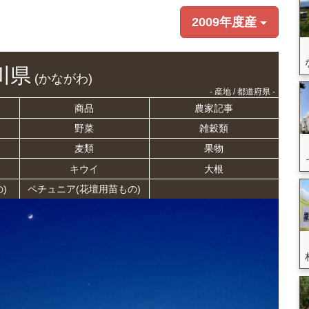
2009年度産
川県
(かながわ)
- 産地 / 都道府県 -
商品
農家記事
野菜
雑穀類
麦類
果物
キウイ
大根
)
ペチュニア(花壇用苗もの)