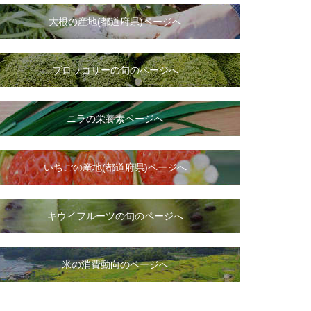
大根
の
産地(都道府県)ページへ
ブロッコリーの旬のページへ
ニラ
の
栄養素ページへ
いちご
の
産地(都道府県)ページへ
キウイフルーツの旬のページへ
米の消費動向のページへ