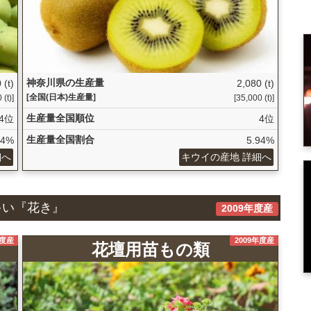
神奈川県の生産量
 (t)
2,080 (t)
[全国(日本)生産量]
 (t)]
[35,000 (t)]
生産量全国順位
4位
4位
生産量全国割合
84%
5.94%
細へ
キウイの産地 詳細へ
多い『花き』
2009年度産
年度産
2009年度産
花壇用苗もの類