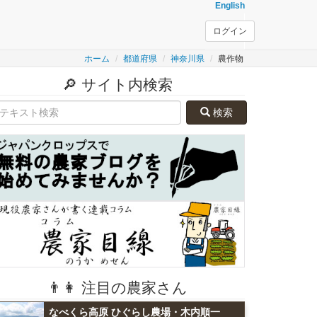
English
ログイン
ホーム
都道府県
神奈川県
農作物
🔎 サイト内検索
検索
👨👩 注目の農家さん
なべくら高原 ひぐらし農場・木内順一