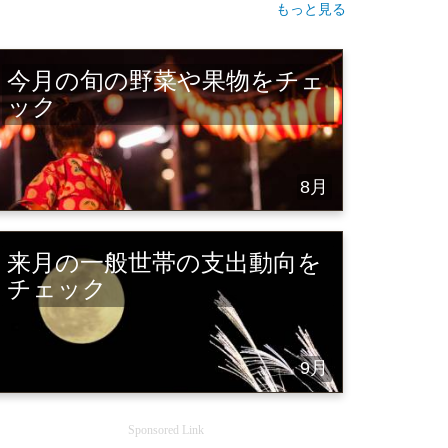
もっと見る
今月の旬の野菜や果物をチェ
ック
8月
来月の一般世帯の支出動向を
チェック
9月
Sponsored Link