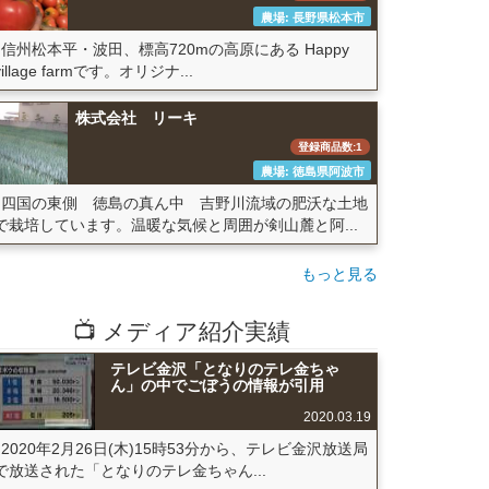
農場: 長野県松本市
信州松本平・波田、標高720mの高原にある Happy
village farmです。オリジナ...
株式会社 リーキ
登録商品数:1
農場: 徳島県阿波市
四国の東側 徳島の真ん中 吉野川流域の肥沃な土地
で栽培しています。温暖な気候と周囲が剣山麓と阿...
もっと見る
📺 メディア紹介実績
テレビ金沢「となりのテレ金ちゃ
ん」の中でごぼうの情報が引用
2020.03.19
2020年2月26日(木)15時53分から、テレビ金沢放送局
で放送された「となりのテレ金ちゃん...