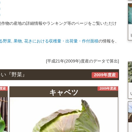
』
』
』
農作物の産地の詳細情報やランキング等のページをご覧いただけ
野菜, 果物, 花きにおける収穫量・出荷量・作付面積
の情報を、
[平成21年(2009年)度産のデータで算出]
多い『野菜』
2009年度産
年度産
2009年度産
キャベツ