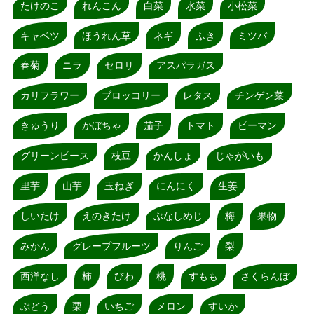
たけのこ
れんこん
白菜
水菜
小松菜
キャベツ
ほうれん草
ネギ
ふき
ミツバ
春菊
ニラ
セロリ
アスパラガス
カリフラワー
ブロッコリー
レタス
チンゲン菜
きゅうり
かぼちゃ
茄子
トマト
ピーマン
グリーンピース
枝豆
かんしょ
じゃがいも
里芋
山芋
玉ねぎ
にんにく
生姜
しいたけ
えのきたけ
ぶなしめじ
梅
果物
みかん
グレープフルーツ
りんご
梨
西洋なし
柿
びわ
桃
すもも
さくらんぼ
ぶどう
栗
いちご
メロン
すいか