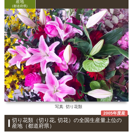
産地
(都道府県)
写真: 切り花類
2005年度産
切り花類（切り花, 切花）
の全国生産量上位の
産地
（都道府県）