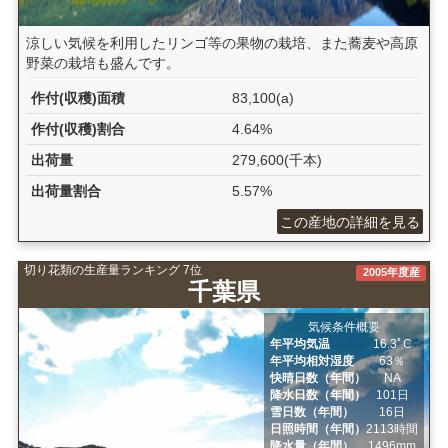
涼しい気候を利用したリンゴ等の果物の栽培、また蕎麦や高原
野菜の栽培も盛んです。
作付(収穫)面積
83,100(a)
作付(収穫)割合
4.64%
出荷量
279,600(千本)
出荷量割合
5.57%
この産地の詳細を見る
切り花類の生産量ランキング 7位
2005年度産
千葉県
気候条件概要
年平均気温
16.3ﾟC
年平均相対湿度
63％
快晴日数（年間）
NA
降水日数（年間）
101日
雪日数（年間）
16日
日照時間（年間）
2113時間
降水量（年間）
1496mm