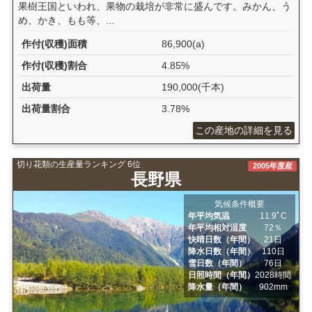
果樹王国といわれ、果物の栽培が非常に盛んです。みかん、う
め、かき、もも等、...
作付(収穫)面積
86,900(a)
作付(収穫)割合
4.85%
出荷量
190,000(千本)
出荷量割合
3.78%
この産地の詳細を見る
切り花類の生産量ランキング 6位
2005年度産
長野県
気候条件概要
年平均気温
11.9ﾟC
年平均相対湿度
72％
快晴日数（年間）
21日
降水日数（年間）
110日
雪日数（年間）
76日
日照時間（年間）
2028時間
降水量（年間）
902mm