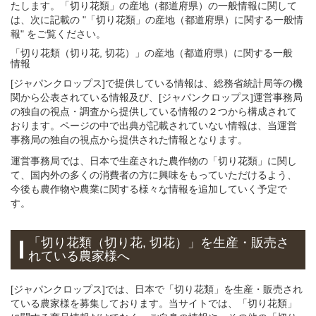
たします。「切り花類」の産地（都道府県）の一般情報に関して
は、次に記載の "「切り花類」の産地（都道府県）に関する一般情
報" をご覧ください。
「切り花類（切り花, 切花）」
の
産地（都道府県）に関する一般
情報
[ジャパンクロップス]で提供している情報は、総務省統計局等の機
関から公表されている情報及び、[ジャパンクロップス]運営事務局
の独自の視点・調査から提供している情報の２つから構成されて
おります。ページの中で出典が記載されていない情報は、当運営
事務局の独自の視点から提供された情報となります。
運営事務局では、日本で生産された農作物の「切り花類」に関し
て、国内外の多くの消費者の方に興味をもっていただけるよう、
今後も農作物や農業に関する様々な情報を追加していく予定で
す。
「切り花類（切り花, 切花）」を生産・販売さ
れている農家様へ
[ジャパンクロップス]では、日本で「切り花類」を生産・販売され
ている農家様を募集しております。当サイトでは、「切り花類」