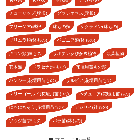
チューリップ(球根)
グラジオラス(球根)
フリージア(球根)
鉢もの類
シクラメン(鉢もの)
プリムラ類(鉢もの)
ベゴニア類(鉢もの)
洋ラン類(鉢もの)
サボテン及び多肉植物
観葉植物
花木類
ドラセナ(鉢もの)
花壇用苗もの類
パンジー(花壇用苗もの)
サルビア(花壇用苗もの)
マリーゴールド(花壇用苗もの)
ペチュニア(花壇用苗もの)
にちにちそう(花壇用苗もの)
アジサイ(鉢もの)
ツツジ苗(鉢もの)
バラ苗(鉢もの)
📗 マニュアル 一覧