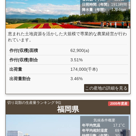
日照時間（年間）
1913時間
降水量（年間）
1204mm
恵まれた土地資源を活かした大規模で専業的な農業経営が行わ
れています。
作付(収穫)面積
62,900(a)
作付(収穫)割合
3.51%
出荷量
174,000(千本)
出荷量割合
3.46%
この産地の詳細を見る
切り花類の生産量ランキング 9位
2005年度産
福岡県
気候条件概要
年平均気温
17.1ﾟC
年平均相対湿度
69％
快晴日数（年間）
30日