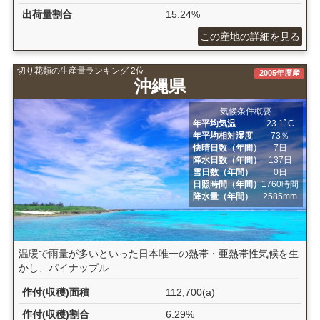
出荷量割合
15.24%
この産地の詳細を見る
切り花類の生産量ランキング 2位
2005年度産
沖縄県
気候条件概要
年平均気温
23.1ﾟC
年平均相対湿度
73％
快晴日数（年間）
7日
降水日数（年間）
137日
雪日数（年間）
0日
日照時間（年間）
1760時間
降水量（年間）
2585mm
温暖で雨量が多いといった日本唯一の熱帯・亜熱帯性気候を生
かし、パイナップル...
作付(収穫)面積
112,700(a)
作付(収穫)割合
6.29%