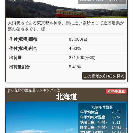
大消費地である東京都や神奈川県に近い場所として近郊農業が
盛んな地域です。様...
作付(収穫)面積
83,000(a)
作付(収穫)割合
4.63%
出荷量
271,900(千本)
出荷量割合
5.41%
この産地の詳細を見る
切り花類の生産量ランキング 8位
2005年度産
北海道
気候条件概要
年平均気温
9.3ﾟC
年平均相対湿度
67％
快晴日数（年間）
26日
降水日数（年間）
144日
雪日数（年間）
121日