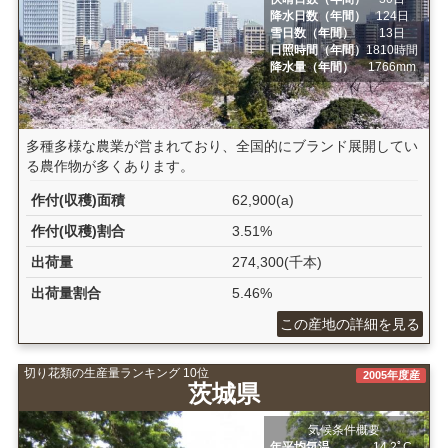
降水日数（年間）
124日
雪日数（年間）
13日
日照時間（年間）
1810時間
降水量（年間）
1766mm
多種多様な農業が営まれており、全国的にブランド展開してい
る農作物が多くあります。
作付(収穫)面積
62,900(a)
作付(収穫)割合
3.51%
出荷量
274,300(千本)
出荷量割合
5.46%
この産地の詳細を見る
切り花類の生産量ランキング 10位
2005年度産
茨城県
気候条件概要
年平均気温
14.2ﾟC