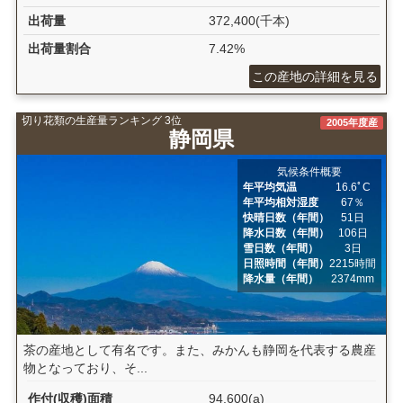
出荷量
372,400(千本)
出荷量割合
7.42%
この産地の詳細を見る
切り花類の生産量ランキング 3位
2005年度産
静岡県
気候条件概要
年平均気温
16.6ﾟC
年平均相対湿度
67％
快晴日数（年間）
51日
降水日数（年間）
106日
雪日数（年間）
3日
日照時間（年間）
2215時間
降水量（年間）
2374mm
茶の産地として有名です。また、みかんも静岡を代表する農産
物となっており、そ...
作付(収穫)面積
94,600(a)