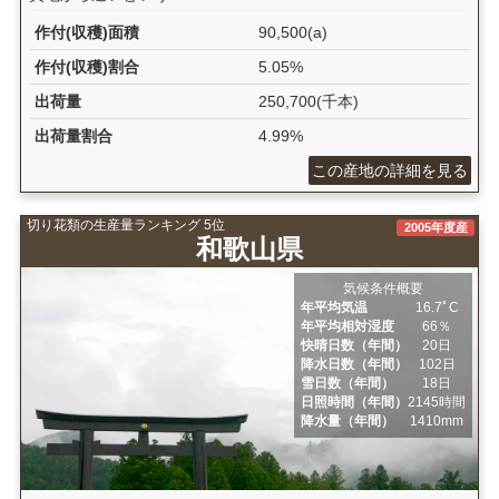
作付(収穫)面積
90,500(a)
作付(収穫)割合
5.05%
出荷量
250,700(千本)
出荷量割合
4.99%
この産地の詳細を見る
切り花類の生産量ランキング 5位
2005年度産
和歌山県
気候条件概要
年平均気温
16.7ﾟC
年平均相対湿度
66％
快晴日数（年間）
20日
降水日数（年間）
102日
雪日数（年間）
18日
日照時間（年間）
2145時間
降水量（年間）
1410mm