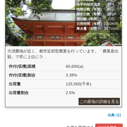
年平均相対湿度
72％
快晴日数（年間）
46日
降水日数（年間）
99日
雪日数（年間）
10日
日照時間（年間）
2250時間
降水量（年間）
1471mm
大消費地が近く、都市近郊型農業を行っています。「農業産出
額」で常に上位にラ...
作付(収穫)面積
60,600(a)
作付(収穫)割合
3.38%
出荷量
125,500(千本)
出荷量割合
2.5%
この産地の詳細を見る
出典: [1]