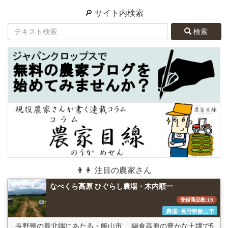
🔎 サイト内検索
検索
👨👩 注目の農家さん
なべくら高原 ひぐらし農場・木内順一
登録商品数:15
農場: 長野県飯山市
長野県の最北端にあたる・飯山市、 鍋倉高原の豊かな土壌で5