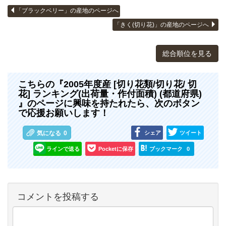
「ブラックベリー」の産地のページへ
「きく(切り花)」の産地のページへ
総合順位を見る
こちらの『2005年度産 [切り花類/切り花/ 切
花] ランキング(出荷量・作付面積) (都道府県)
』のページに興味を持たれたら、次のボタン
で応援お願いします！
シェア
ツイート
気になる
0
ラインで送る
Pocketに保存
ブックマーク
0
コメントを投稿する