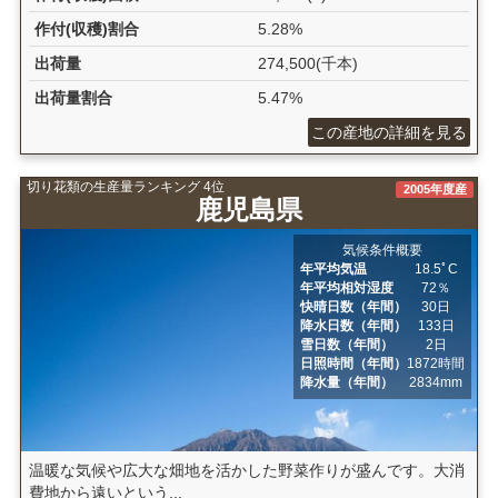
作付(収穫)割合
5.28%
出荷量
274,500(千本)
出荷量割合
5.47%
この産地の詳細を見る
切り花類の生産量ランキング 4位
2005年度産
鹿児島県
気候条件概要
年平均気温
18.5ﾟC
年平均相対湿度
72％
快晴日数（年間）
30日
降水日数（年間）
133日
雪日数（年間）
2日
日照時間（年間）
1872時間
降水量（年間）
2834mm
温暖な気候や広大な畑地を活かした野菜作りが盛んです。大消
費地から遠いという...