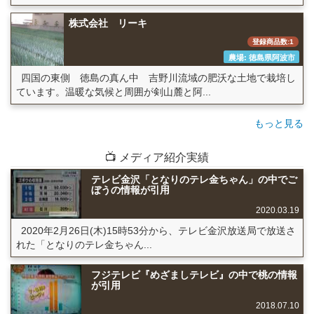
株式会社 リーキ
登録商品数:1
農場: 徳島県阿波市
四国の東側 徳島の真ん中 吉野川流域の肥沃な土地で栽培し
ています。温暖な気候と周囲が剣山麓と阿...
もっと見る
📺 メディア紹介実績
テレビ金沢「となりのテレ金ちゃん」の中でご
ぼうの情報が引用
2020.03.19
2020年2月26日(木)15時53分から、テレビ金沢放送局で放送さ
れた「となりのテレ金ちゃん...
フジテレビ『めざましテレビ』の中で桃の情報
が引用
2018.07.10