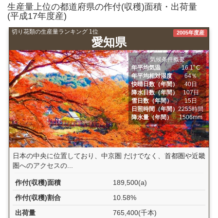
生産量上位の都道府県の作付(収穫)面積・出荷量
(平成17年度産)
切り花類の生産量ランキング 1位
2005年度産
愛知県
気候条件概要
年平均気温
16.1ﾟC
年平均相対湿度
64％
快晴日数（年間）
40日
降水日数（年間）
107日
雪日数（年間）
15日
日照時間（年間）
2255時間
降水量（年間）
1506mm
日本の中央に位置しており、中京圏 だけでなく、首都圏や近畿
圏へのアクセスの...
作付(収穫)面積
189,500(a)
作付(収穫)割合
10.58%
出荷量
765,400(千本)