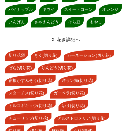
パイナップル
キウイ
スイートコーン
オレンジ
いんげん
さやえんどう
そら豆
もやし
🌷 花き詳細へ
切り花類
きく(切り花)
カーネーション(切り花)
ばら(切り花)
りんどう(切り花)
宿根かすみそう(切り花)
洋ラン類(切り花)
スターチス(切り花)
ガーベラ(切り花)
トルコギキョウ(切り花)
ゆり(切り花)
チューリップ(切り花)
アルストロメリア(切り花)
切り葉
切り枝
球根類
ゆり(球根)