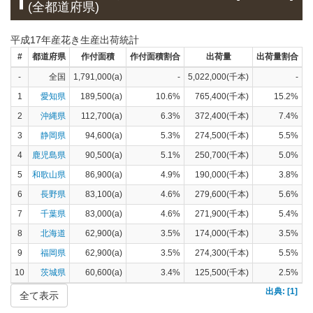
(全都道府県)
平成17年産花き生産出荷統計
#
都道府県
作付面積
作付面積割合
出荷量
出荷量割合
-
全国
1,791,000(a)
-
5,022,000(千本)
-
1
愛知県
189,500(a)
10.6%
765,400(千本)
15.2%
2
沖縄県
112,700(a)
6.3%
372,400(千本)
7.4%
3
静岡県
94,600(a)
5.3%
274,500(千本)
5.5%
4
鹿児島県
90,500(a)
5.1%
250,700(千本)
5.0%
5
和歌山県
86,900(a)
4.9%
190,000(千本)
3.8%
6
長野県
83,100(a)
4.6%
279,600(千本)
5.6%
7
千葉県
83,000(a)
4.6%
271,900(千本)
5.4%
8
北海道
62,900(a)
3.5%
174,000(千本)
3.5%
9
福岡県
62,900(a)
3.5%
274,300(千本)
5.5%
10
茨城県
60,600(a)
3.4%
125,500(千本)
2.5%
出典: [1]
全て表示