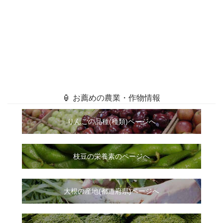
🏮 お薦めの農業・作物情報
りんごの品種(種類)ページへ
枝豆の栄養素のページへ
大根
の
産地(都道府県)ページへ