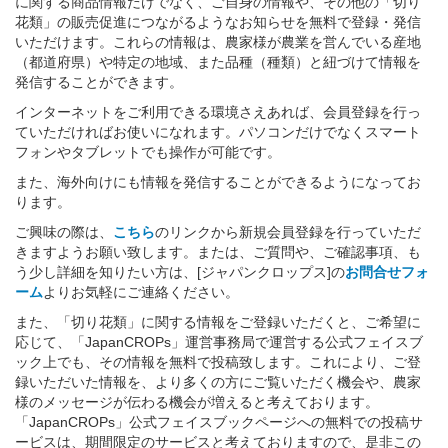
に関する商品情報だけでなく、ご自身の情報や、その他の「切り
花類」の販売促進につながるようなお知らせを無料で登録・発信
いただけます。これらの情報は、農家様が農業を営んでいる産地
（都道府県）や特定の地域、また品種（種類）と紐づけて情報を
発信することができます。
インターネットをご利用できる環境さえあれば、会員登録を行っ
ていただければお使いになれます。パソコンだけでなくスマート
フォンやタブレットでも操作が可能です。
また、海外向けにも情報を発信することができるようになってお
ります。
ご興味の際は、
こちら
のリンクから新規会員登録を行っていただ
きますようお願い致します。または、ご質問や、ご確認事項、も
う少し詳細を知りたい方は、[ジャパンクロップス]の
お問合せフォ
ーム
よりお気軽にご連絡ください。
また、「切り花類」に関する情報をご登録いただくと、ご希望に
応じて、「JapanCROPs」運営事務局で運営する公式フェイスブ
ック上でも、その情報を無料で投稿致します。これにより、ご登
録いただいた情報を、より多くの方にご覧いただく機会や、農家
様のメッセージが伝わる機会が増えると考えております。
「JapanCROPs」公式フェイスブックページへの無料での投稿サ
ービスは、期間限定のサービスと考えておりますので、是非この