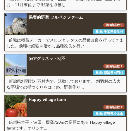
月～11月末位まで 野菜を収穫し...
果実的野菜 フルベジファーム
登録商品数:6
農場: 千葉県長生村
前職は種苗メーカーでメロンとレタスの品種改良を行ってきま
した。前職の経験を活かし品種改良を行い...
㈱アグリネット刈羽
登録商品数:1
農場: 新潟県刈羽村
新潟県刈羽郡刈羽村内で、活動しております。 刈羽村の広大
な平場での稲づくりをはじめ、野菜作り...
Happy village farm
登録商品数:1
農場: 長野県松本市
信州松本平・波田、標高720mの高原にある Happy village
farmです。オリジナ...