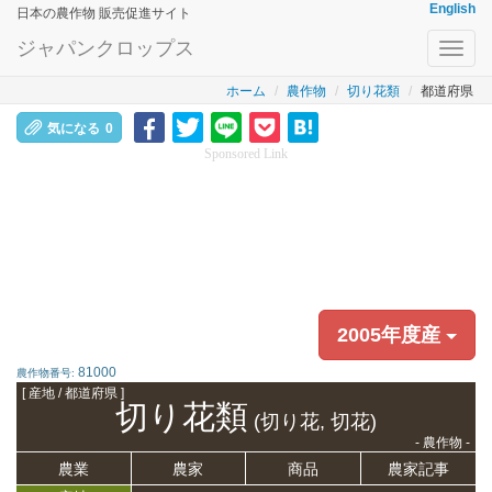
English
日本の農作物 販売促進サイト
ジャパンクロップス
Toggl
navig
ホーム
農作物
切り花類
都道府県
気になる
0
Sponsored Link
2005年度産
81000
農作物番号:
[ 産地 / 都道府県 ]
切り花類
(切り花, 切花)
- 農作物 -
農業
農家
商品
農家記事