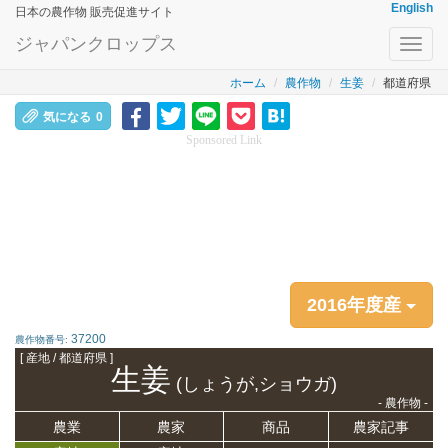
English
日本の農作物 販売促進サイト
ジャパンクロップス
Toggl
navig
ホーム
農作物
生姜
都道府県
気になる
0
Sponsored Link
2016年度産
37200
農作物番号:
[ 産地 / 都道府県 ]
生姜
(しょうが,ショウガ)
- 農作物 -
農業
農家
商品
農家記事