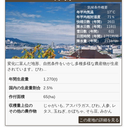
気候条件概要
年平均気温
17ﾟC
年平均相対湿度
71％
快晴日数（年間）
26日
降水日数（年間）
118日
雪日数（年間）
6日
日照時間（年間）
1761時間
降水量（年間）
2134mm
変化に富んだ地形、自然条件をいかし多種多様な農産物が生産
されています。びわ...
年間生産量
1,270(t)
国内の生産量割合
2.5%
作付面積
65(ha)
収穫量上位の
じゃがいも, アスパラガス, びわ, 人参, レ
その他の農作物
タス, 玉ねぎ, かぼちゃ, そら豆, みかん
この産地の詳細を見る