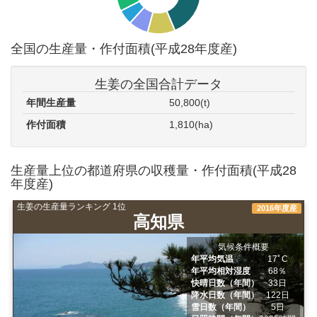
全国の生産量・作付面積(平成28年度産)
生姜の全国合計データ
年間生産量
50,800(t)
作付面積
1,810(ha)
生産量上位の都道府県の収穫量・作付面積(平成28
年度産)
生姜の生産量ランキング 1位
2016年度産
高知県
気候条件概要
年平均気温
17ﾟC
年平均相対湿度
68％
快晴日数（年間）
33日
降水日数（年間）
122日
雪日数（年間）
5日