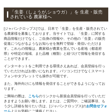
「生姜（しょうが,ショウガ）」
を 生産・販売
されている 農家様へ
[ジャパンクロップス]では、日本で「生姜」を生産・販売されてい
る農家様を募集しております。当サイトでは、「生姜」に関する
商品情報だけでなく、ご自身の情報や、その他の「生姜」の販売
促進につながるようなお知らせを無料で登録・発信いただけま
す。これらの情報は、農家様が農業を営んでいる産地（都道府
県）や特定の地域、また品種（種類）と紐づけて情報を発信する
ことができます。
インターネットをご利用できる環境さえあれば、会員登録を行っ
ていただければお使いになれます。パソコンだけでなくスマート
フォンやタブレットでも操作が可能です。
また、海外向けにも情報を発信することができるようになってお
ります。
ご興味の際は、
こちら
のリンクから新規会員登録を行っていただ
きますようお願い致します。または、ご質問や、ご確認事項、も
う少し詳細を知りたい方は、[ジャパンクロップス]の
お問合せフォ
ーム
よりお気軽にご連絡ください。