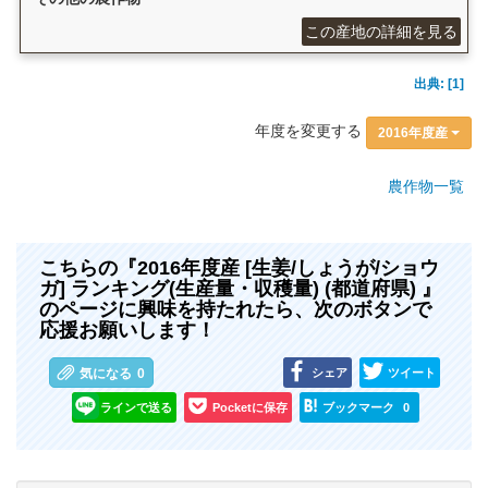
この産地の詳細を見る
出典: [1]
年度を変更する
2016年度産
農作物一覧
こちらの『2016年度産 [生姜/しょうが/ショウ
ガ] ランキング(生産量・収穫量) (都道府県) 』
のページに興味を持たれたら、次のボタンで
応援お願いします！
シェア
ツイート
気になる
0
ラインで送る
Pocketに保存
ブックマーク
0