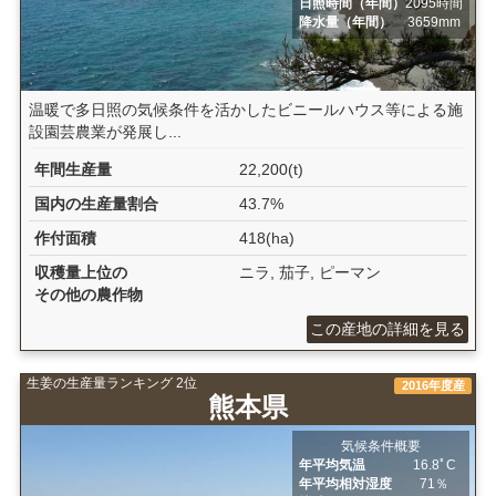
日照時間（年間）
2095時間
降水量（年間）
3659mm
温暖で多日照の気候条件を活かしたビニールハウス等による施
設園芸農業が発展し...
年間生産量
22,200(t)
国内の生産量割合
43.7%
作付面積
418(ha)
収穫量上位の
ニラ, 茄子, ピーマン
その他の農作物
この産地の詳細を見る
生姜の生産量ランキング 2位
2016年度産
熊本県
気候条件概要
年平均気温
16.8ﾟC
年平均相対湿度
71％