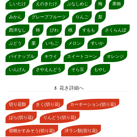
しいたけ
えのきたけ
ぶなしめじ
梅
果物
みかん
グレープフルーツ
りんご
梨
西洋なし
柿
びわ
桃
すもも
さくらんぼ
ぶどう
栗
いちご
メロン
すいか
パイナップル
キウイ
スイートコーン
オレンジ
いんげん
さやえんどう
そら豆
もやし
🌷 花き詳細へ
切り花類
きく(切り花)
カーネーション(切り花)
ばら(切り花)
りんどう(切り花)
宿根かすみそう(切り花)
洋ラン類(切り花)