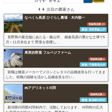
👨👩 注目の農家さん
なべくら高原 ひぐらし農場・木内順一
登録商品数:15
農場: 長野県飯山市
長野県の最北端にあたる・飯山市、 鍋倉高原の豊かな土壌で5
月～11月末位まで 野菜を収穫し...
果実的野菜 フルベジファーム
登録商品数:6
農場: 千葉県長生村
前職は種苗メーカーでメロンとレタスの品種改良を行ってきま
した。前職の経験を活かし品種改良を行い...
㈱アグリネット刈羽
登録商品数:1
農場: 新潟県刈羽村
新潟県刈羽郡刈羽村内で、活動しております。 刈羽村の広大