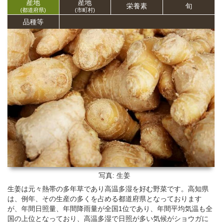
産地
産地
栄養
素
旬
(都道府県)
(市町村)
品種等
写真: 生姜
生姜は元々熱帯の多年草であり高温多湿を好む野菜です。高知県
は、例年、その生産の多くを占める都道府県となっております
が、年間日照量、年間降雨量が全国1位であり、年間平均気温も全
国の上位となっており、高温多湿で日照が多い気候がショウガに