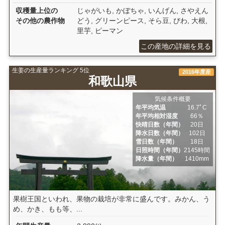
収穫量上位の
じゃがいも, かぼちゃ, いんげん, さやえん
その他の農作物
どう, グリーンピース, そら豆, びわ, 大根,
里芋, ピーマン
この産地の詳細を見る
生姜の生産量ランキング 5位
2016年度産
和歌山県
気候条件概要
年平均気温
16.7ﾟC
年平均相対湿度
66％
快晴日数（年間）
20日
降水日数（年間）
102日
雪日数（年間）
18日
日照時間（年間）
2145時間
降水量（年間）
1410mm
果樹王国といわれ、果物の栽培が非常に盛んです。みかん、う
め、かき、もも等、...