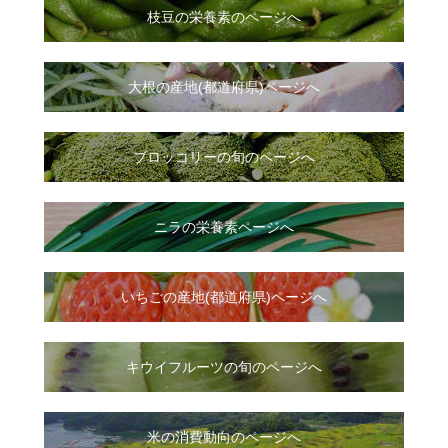
枝豆の栄養素のページへ
大根
の
産地(都道府県)ページへ
ブロッコリーの旬のページへ
ニラ
の
栄養素ページへ
いちご
の
産地(都道府県)ページへ
キウイフルーツの旬のページへ
米の消費動向のページへ