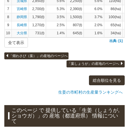
6
茨城県
2,850(t)
5.6%
2,250(t)
5.6%
110(ha)
7
宮崎県
2,700(t)
5.3%
2,390(t)
6.0%
86(ha)
8
静岡県
1,790(t)
3.5%
1,500(t)
3.7%
100(ha)
9
長崎県
1,270(t)
2.5%
807(t)
2.0%
65(ha)
10
大分県
731(t)
1.4%
645(t)
1.6%
34(ha)
出典: [1]
全て表示
「畑わさび（葉）」の産地のページへ
「葉しょうが」の産地のページへ
総合順位を見る
生姜の市町村の生産量ランキングへ
このページ で 提供している「生姜（しょうが,
ショウガ）」
の 産地（都道府県） 情報につい
て