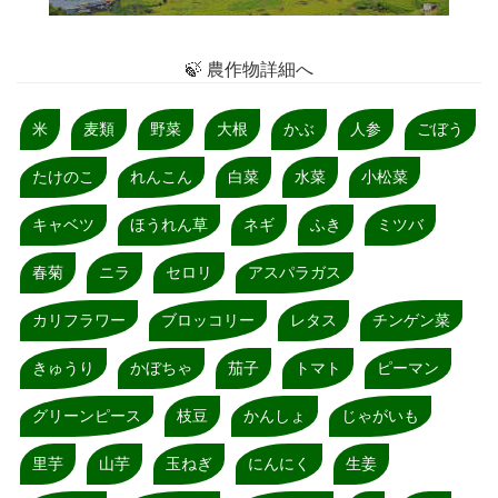
🍃 農作物詳細へ
米
麦類
野菜
大根
かぶ
人参
ごぼう
たけのこ
れんこん
白菜
水菜
小松菜
キャベツ
ほうれん草
ネギ
ふき
ミツバ
春菊
ニラ
セロリ
アスパラガス
カリフラワー
ブロッコリー
レタス
チンゲン菜
きゅうり
かぼちゃ
茄子
トマト
ピーマン
グリーンピース
枝豆
かんしょ
じゃがいも
里芋
山芋
玉ねぎ
にんにく
生姜