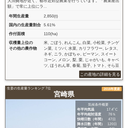
大消費地が近く、都市近郊型農業を行っています。「農業産出
額」で常に上位にラ...
年間生産量
2,850(t)
国内の生産量割合
5.61%
作付面積
110(ha)
収穫量上位の
米, ごぼう, れんこん, 白菜, 小松菜, チンゲ
その他の農作物
ン菜, ミツバ, 水菜, カリフラワー, レタス,
ネギ, ニラ, かぼちゃ, ピーマン, スイート
コーン, メロン, 梨, 栗, じゃがいも, キャベ
ツ, ほうれん草, 春菊, 茄子, トマト, そら豆
この産地の詳細を見る
生姜の生産量ランキング 7位
2016年度産
宮崎県
気候条件概要
年平均気温
17.4ﾟC
年平均相対湿度
76％
快晴日数（年間）
47日
降水日数（年間）
120日