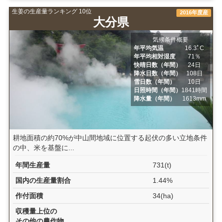
生姜の生産量ランキング 10位
2016年度産
大分県
気候条件概要
年平均気温
16.3ﾟC
年平均相対湿度
71％
快晴日数（年間）
24日
降水日数（年間）
108日
雪日数（年間）
10日
日照時間（年間）
1841時間
降水量（年間）
1613mm
耕地面積の約70%が中山間地域に位置する起伏の多い立地条件
の中、米を基盤に...
年間生産量
731(t)
国内の生産量割合
1.44%
作付面積
34(ha)
収穫量上位の
その他の農作物