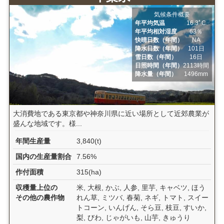
気候条件概要
年平均気温
16.3ﾟC
年平均相対湿度
63％
快晴日数（年間）
NA
降水日数（年間）
101日
雪日数（年間）
16日
日照時間（年間）
2113時間
降水量（年間）
1496mm
大消費地である東京都や神奈川県に近い場所として近郊農業が
盛んな地域です。様...
年間生産量
3,840(t)
国内の生産量割合
7.56%
作付面積
315(ha)
収穫量上位の
米, 大根, かぶ, 人参, 里芋, キャベツ, ほう
その他の農作物
れん草, ミツバ, 春菊, ネギ, トマト, スイー
トコーン, いんげん, そら豆, 枝豆, すいか,
梨, びわ, じゃがいも, 山芋, きゅうり