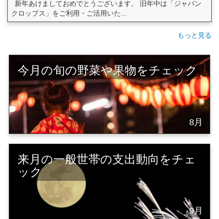
新年あけましておめでとうございます。 旧年中は「ジャパン
クロップス」をご利用・ご活用いた...
もっと見る
今月の旬の野菜や果物をチェック
8月
来月の一般世帯の支出動向をチェ
ック
9月