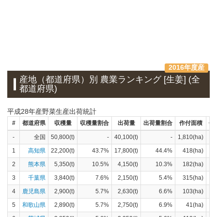
2016年度産
産地（都道府県）別 農業ランキング [生姜] (全
都道府県)
平成28年産野菜生産出荷統計
#
都道府県
収穫量
収穫量割合
出荷量
出荷量割合
作付面積
作
-
全国
50,800(t)
-
40,100(t)
-
1,810(ha)
1
高知県
22,200(t)
43.7%
17,800(t)
44.4%
418(ha)
2
熊本県
5,350(t)
10.5%
4,150(t)
10.3%
182(ha)
3
千葉県
3,840(t)
7.6%
2,150(t)
5.4%
315(ha)
4
鹿児島県
2,900(t)
5.7%
2,630(t)
6.6%
103(ha)
5
和歌山県
2,890(t)
5.7%
2,750(t)
6.9%
41(ha)