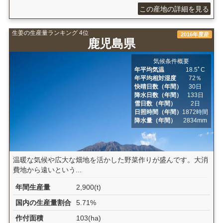
この産地の詳細を見る
生姜の生産量ランキング 4位
2016年度産
鹿児島県
気候条件概要
年平均気温
18.5ﾟC
年平均相対湿度
72％
快晴日数（年間）
30日
降水日数（年間）
133日
雪日数（年間）
2日
日照時間（年間）
1872時間
降水量（年間）
2834mm
温暖な気候や広大な畑地を活かした野菜作りが盛んです。大消
費地から遠いという...
年間生産量
2,900(t)
国内の生産量割合
5.71%
作付面積
103(ha)