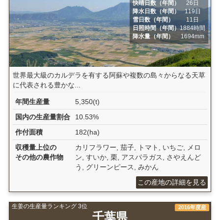
快晴日数（年間）
26日
降水日数（年間）
119日
雪日数（年間）
11日
日照時間（年間）
1884時間
降水量（年間）
1694mm
世界最大級のカルデラを有する阿蘇や複数の島々からなる天草
に代表される豊かな...
年間生産量
5,350(t)
国内の生産量割合
10.53%
作付面積
182(ha)
収穫量上位の
カリフラワー, 茄子, トマト, いちご, メロ
その他の農作物
ン, すいか, 栗, アスパラガス, さやえんど
う, グリーンピース, みかん
この産地の詳細を見る
生姜の生産量ランキング 3位
2016年度産
千葉県