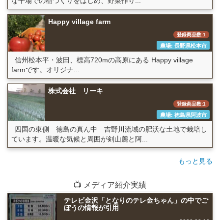
な平場での稲づくりをはじめ、野菜作り...
Happy village farm
登録商品数:1
農場: 長野県松本市
信州松本平・波田、標高720mの高原にある Happy village
farmです。オリジナ...
株式会社 リーキ
登録商品数:1
農場: 徳島県阿波市
四国の東側 徳島の真ん中 吉野川流域の肥沃な土地で栽培し
ています。温暖な気候と周囲が剣山麓と阿...
もっと見る
📺 メディア紹介実績
テレビ金沢「となりのテレ金ちゃん」の中でご
ぼうの情報が引用