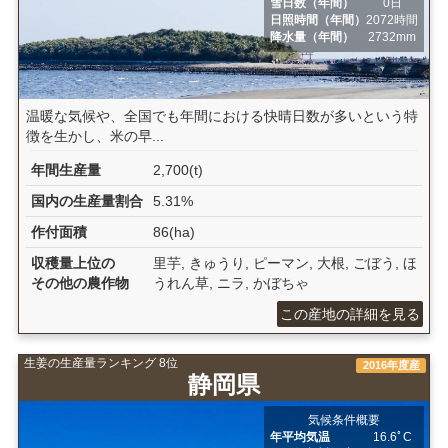
雪日数（年間）
0日
日照時間（年間）
2072時間
降水量（年間）
2732mm
温暖な気候や、全国でも年間における快晴日数が多いという特
徴を生かし、米の早...
年間生産量
2,700(t)
国内の生産量割合
5.31%
作付面積
86(ha)
収穫量上位の
里芋, きゅうり, ピーマン, 大根, ごぼう, ほ
その他の農作物
うれん草, ニラ, かぼちゃ
この産地の詳細を見る
生姜の生産量ランキング 8位
2016年度産
静岡県
気候条件概要
年平均気温
16.6ﾟC