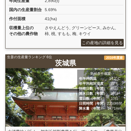
年間生産量
2,890(t)
国内の生産量割合
5.69%
作付面積
41(ha)
収穫量上位の
さやえんどう, グリーンピース, みかん,
その他の農作物
柿, 桃, すもも, 梅, キウイ
この産地の詳細を見る
生姜の生産量ランキング 6位
2016年度産
茨城県
気候条件概要
年平均気温
14.2ﾟC
年平均相対湿度
72％
快晴日数（年間）
46日
降水日数（年間）
99日
雪日数（年間）
10日
日照時間（年間）
2250時間
降水量（年間）
1471mm