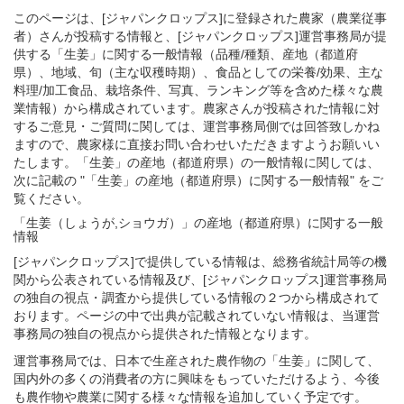
このページは、[ジャパンクロップス]に登録された農家（農業従事
者）さんが投稿する情報と、[ジャパンクロップス]運営事務局が提
供する「生姜」に関する一般情報（品種/種類、産地（都道府
県）、地域、旬（主な収穫時期）、食品としての栄養/効果、主な
料理/加工食品、栽培条件、写真、ランキング等を含めた様々な農
業情報）から構成されています。農家さんが投稿された情報に対
するご意見・ご質問に関しては、運営事務局側では回答致しかね
ますので、農家様に直接お問い合わせいただきますようお願いい
たします。「生姜」の産地（都道府県）の一般情報に関しては、
次に記載の "「生姜」の産地（都道府県）に関する一般情報" をご
覧ください。
「生姜（しょうが,ショウガ）」
の
産地（都道府県）に関する一般
情報
[ジャパンクロップス]で提供している情報は、総務省統計局等の機
関から公表されている情報及び、[ジャパンクロップス]運営事務局
の独自の視点・調査から提供している情報の２つから構成されて
おります。ページの中で出典が記載されていない情報は、当運営
事務局の独自の視点から提供された情報となります。
運営事務局では、日本で生産された農作物の「生姜」に関して、
国内外の多くの消費者の方に興味をもっていただけるよう、今後
も農作物や農業に関する様々な情報を追加していく予定です。