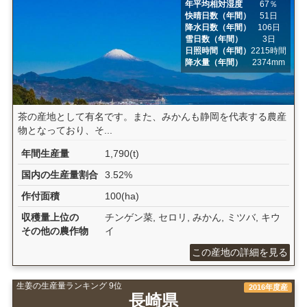
年平均相対湿度
67％
快晴日数（年間）
51日
降水日数（年間）
106日
雪日数（年間）
3日
日照時間（年間）
2215時間
降水量（年間）
2374mm
茶の産地として有名です。また、みかんも静岡を代表する農産
物となっており、そ...
年間生産量
1,790(t)
国内の生産量割合
3.52%
作付面積
100(ha)
収穫量上位の
チンゲン菜, セロリ, みかん, ミツバ, キウ
その他の農作物
イ
この産地の詳細を見る
生姜の生産量ランキング 9位
2016年度産
長崎県