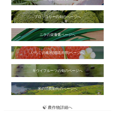
ブロッコリーの旬のページへ
ニラ
の
栄養素ページへ
いちご
の
産地(都道府県)ページへ
キウイフルーツの旬のページへ
米の消費動向のページへ
🍃 農作物詳細へ