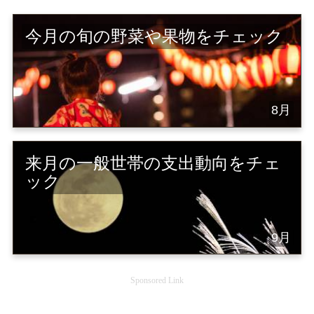
今月の旬の野菜や果物をチェック
8月
来月の一般世帯の支出動向をチェ
ック
9月
Sponsored Link