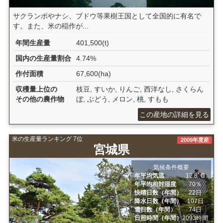
サクランボやナシ、ブドウ等果樹王国として全国的に有名で
す。また、米の稲作が...
年間生産量
401,500(t)
国内の生産量割合
4.74%
作付面積
67,600(ha)
収穫量上位の
枝豆, すいか, りんご, 西洋なし, さくらん
その他の農作物
ぼ, ぶどう, メロン, 桃, すもも
この産地の詳細を見る
米の生産量ランキング 7位
2009年度産
宮城県
気候条件概要
年平均気温
12.8ﾟC
年平均相対湿度
70％
快晴日数（年間）
22日
降水日数（年間）
107日
雪日数（年間）
74日
日照時間（年間）
2093時間