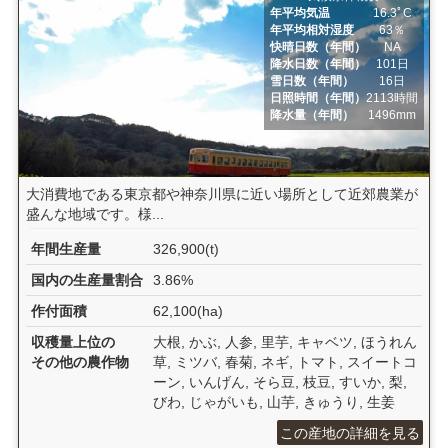
年平均気温
16.3ﾟC
年平均相対湿度
63％
快晴日数（年間）
NA
降水日数（年間）
101日
雪日数（年間）
16日
日照時間（年間）
2113時間
降水量（年間）
1496mm
大消費地である東京都や神奈川県に近い場所として近郊農業が
盛んな地域です。様...
年間生産量
326,900(t)
国内の生産量割合
3.86%
作付面積
62,100(ha)
収穫量上位の
大根, かぶ, 人参, 里芋, キャベツ, ほうれん
その他の農作物
草, ミツバ, 春菊, ネギ, トマト, スイートコ
ーン, いんげん, そら豆, 枝豆, すいか, 梨,
びわ, じゃがいも, 山芋, きゅうり, 生姜
この産地の詳細を見る