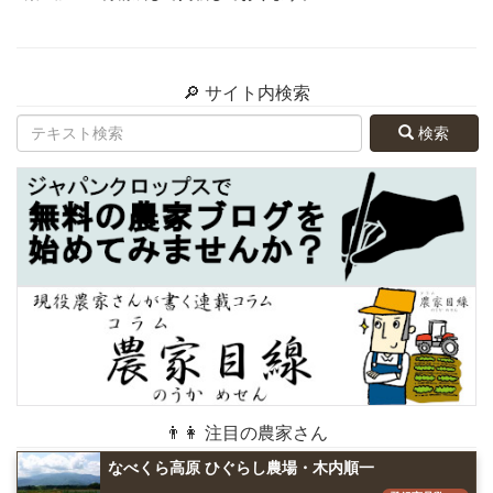
🔎 サイト内検索
検索
👨👩 注目の農家さん
なべくら高原 ひぐらし農場・木内順一