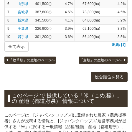
6
山形県
401,500(t)
4.7%
67,600(ha)
4.2%
7
宮城県
387,800(t)
4.6%
73,300(ha)
4.5%
8
栃木県
345,500(t)
4.1%
64,000(ha)
3.9%
9
千葉県
326,900(t)
3.9%
62,100(ha)
3.8%
10
岩手県
301,200(t)
3.6%
56,400(ha)
3.5%
出典: [1]
全て表示
「牧草類」の産地のページへ
「麦類」の産地のページへ
総合順位を見る
このページ で 提供している「米（こめ,稲）」
の 産地（都道府県） 情報について
このページは、[ジャパンクロップス]に登録された農家（農業従事
者）さんが投稿する情報と、[ジャパンクロップス]運営事務局が提
供する「米」に関する一般情報（品種/種類、産地（都道府県）、