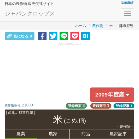
English
日本の農作物 販売促進サイト
ジャパンクロップス
Toggl
navig
ホーム
農作物
米
都道府県
気になる
0
Sponsored Link
2009年度産
21000
3
1
農作物番号:
登録農家
登録商品
登録記事
1
[ 産地 / 都道府県 ]
米
(こめ,稲)
- 農作物 -
農業
農家
商品
農家記事