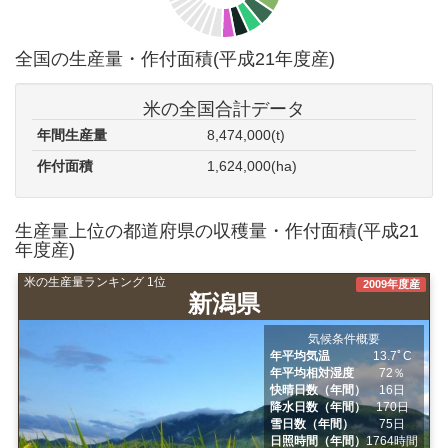
全国の生産量・作付面積(平成21年度産)
米の全国合計データ
年間生産量
8,474,000(t)
作付面積
1,624,000(ha)
生産量上位の都道府県の収穫量・作付面積(平成21
年度産)
米の生産量ランキング 1位
2009年度産
新潟県
気候条件概要
年平均気温
13.7ﾟC
年平均相対湿度
72％
快晴日数（年間）
16日
降水日数（年間）
170日
雪日数（年間）
75日
日照時間（年間）
1764時間