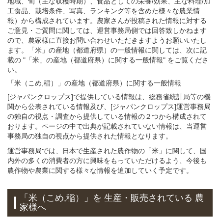
地域、旬（主な収穫時期）、食品としての栄養/効果、主な料理/加
工食品、栽培条件、写真、ランキング等を含めた様々な農業情
報）から構成されています。農家さんが投稿された情報に対する
ご意見・ご質問に関しては、運営事務局側では回答致しかねます
ので、農家様に直接お問い合わせいただきますようお願いいたし
ます。「米」の産地（都道府県）の一般情報に関しては、次に記
載の "「米」の産地（都道府県）に関する一般情報" をご覧くださ
い。
「米（こめ,稲）」
の
産地（都道府県）に関する一般
情報
[ジャパンクロップス]で提供している情報は、総務省統計局等の機
関から公表されている情報及び、[ジャパンクロップス]運営事務局
の独自の視点・調査から提供している情報の２つから構成されて
おります。ページの中で出典が記載されていない情報は、当運営
事務局の独自の視点から提供された情報となります。
運営事務局では、日本で生産された農作物の「米」に関して、国
内外の多くの消費者の方に興味をもっていただけるよう、今後も
農作物や農業に関する様々な情報を追加していく予定です。
「米（こめ,稲）」
を 生産・販売されている 農
家様へ