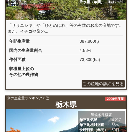
降水量（年間）
1417mm
「ササニシキ」や「ひとめぼれ」等の有数のお米の産地です。
また、イチゴや梨の...
年間生産量
387,800(t)
国内の生産量割合
4.58%
作付面積
73,300(ha)
収穫量上位の
その他の農作物
この産地の詳細を見る
米の生産量ランキング 8位
2009年度産
栃木県
気候条件概要
年平均気温
14.2ﾟC
年平均相対湿度
66％
快晴日数（年間）
50日