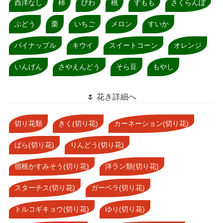
西洋なし
柿
びわ
桃
すもも
さくらんぼ
ぶどう
栗
いちご
メロン
すいか
パイナップル
キウイ
スイートコーン
オレンジ
いんげん
さやえんどう
そら豆
もやし
🌷 花き詳細へ
切り花類
きく(切り花)
カーネーション(切り花)
ばら(切り花)
りんどう(切り花)
宿根かすみそう(切り花)
洋ラン類(切り花)
スターチス(切り花)
ガーベラ(切り花)
トルコギキョウ(切り花)
ゆり(切り花)