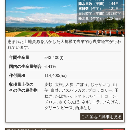
降水日数（年間）
144日
雪日数（年間）
121日
日照時間（年間）
1913時間
降水量（年間）
1204mm
恵まれた土地資源を活かした大規模で専業的な農業経営が行わ
れています。
年間生産量
543,400(t)
国内の生産量割合
6.41%
作付面積
114,400(ha)
収穫量上位の
麦類, 大根, 人参, ごぼう, じゃがいも, 山
その他の農作物
芋, 白菜, アスパラガス, ブロッコリー, 玉
ねぎ, かぼちゃ, トマト, スイートコーン,
メロン, さくらんぼ, ネギ, ニラ, いんげん,
グリーンピース, 西洋なし
この産地の詳細を見る