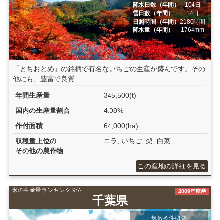
降水日数（年間）
104日
雪日数（年間）
14日
日照時間（年間）
2180時間
降水量（年間）
1764mm
「とちおとめ」の銘柄で有名ないちごの生産が盛んです。その
他にも、豊富で良質...
年間生産量
345,500(t)
国内の生産量割合
4.08%
作付面積
64,000(ha)
収穫量上位の
ニラ, いちご, 梨, 白菜
その他の農作物
この産地の詳細を見る
米の生産量ランキング 9位
2009年度産
千葉県
気候条件概要