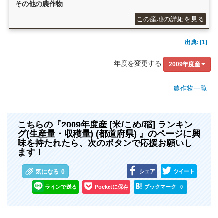
その他の農作物
この産地の詳細を見る
出典: [1]
年度を変更する
2009年度産
農作物一覧
こちらの『2009年度産 [米/こめ/稲] ランキン
グ(生産量・収穫量) (都道府県) 』のページに興
味を持たれたら、次のボタンで応援お願いし
ます！
シェア
ツイート
気になる
0
ラインで送る
Pocketに保存
ブックマーク
0