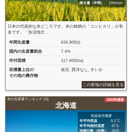
降水量（年間）
1984mm
日本の代表的な米どころです。米の銘柄の「コシヒカリ」が有
名です。「魚沼地方...
年間生産量
626,900(t)
国内の生産量割合
7.4%
作付面積
117,400(ha)
収穫量上位の
枝豆, 西洋なし, すいか
その他の農作物
この産地の詳細を見る
米の生産量ランキング 2位
2009年度産
北海道
気候条件概要
年平均気温
9.3ﾟC
年平均相対湿度
67％
快晴日数（年間）
26日