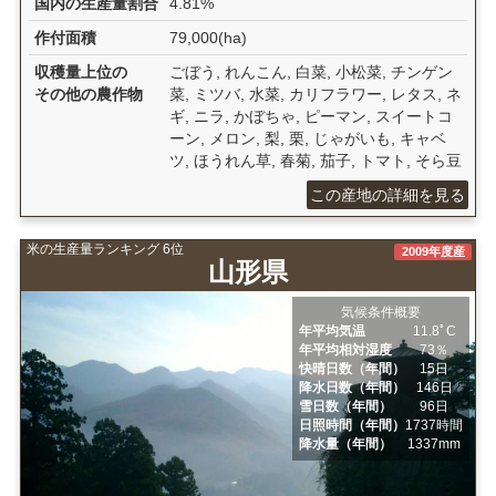
国内の生産量割合
4.81%
作付面積
79,000(ha)
収穫量上位の
ごぼう, れんこん, 白菜, 小松菜, チンゲン
その他の農作物
菜, ミツバ, 水菜, カリフラワー, レタス, ネ
ギ, ニラ, かぼちゃ, ピーマン, スイートコ
ーン, メロン, 梨, 栗, じゃがいも, キャベ
ツ, ほうれん草, 春菊, 茄子, トマト, そら豆
この産地の詳細を見る
米の生産量ランキング 6位
2009年度産
山形県
気候条件概要
年平均気温
11.8ﾟC
年平均相対湿度
73％
快晴日数（年間）
15日
降水日数（年間）
146日
雪日数（年間）
96日
日照時間（年間）
1737時間
降水量（年間）
1337mm