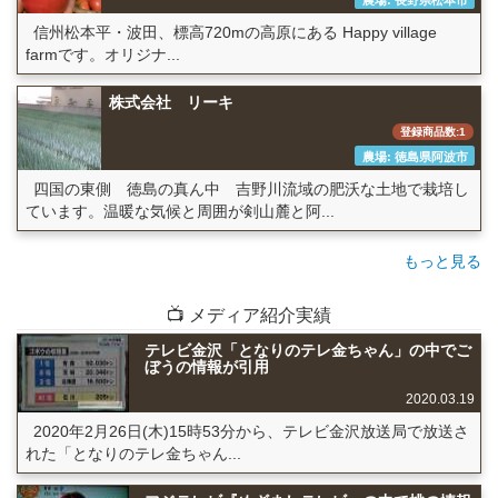
農場: 長野県松本市
信州松本平・波田、標高720mの高原にある Happy village
farmです。オリジナ...
株式会社 リーキ
登録商品数:1
農場: 徳島県阿波市
四国の東側 徳島の真ん中 吉野川流域の肥沃な土地で栽培し
ています。温暖な気候と周囲が剣山麓と阿...
もっと見る
📺 メディア紹介実績
テレビ金沢「となりのテレ金ちゃん」の中でご
ぼうの情報が引用
2020.03.19
2020年2月26日(木)15時53分から、テレビ金沢放送局で放送さ
れた「となりのテレ金ちゃん...