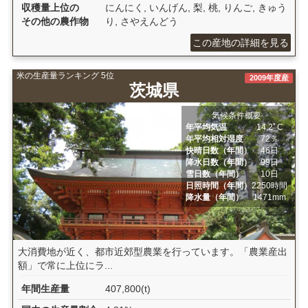
収穫量上位の
にんにく, いんげん, 梨, 桃, りんご, きゅう
その他の農作物
り, さやえんどう
この産地の詳細を見る
米の生産量ランキング 5位
2009年度産
茨城県
気候条件概要
年平均気温
14.2ﾟC
年平均相対湿度
72％
快晴日数（年間）
46日
降水日数（年間）
99日
雪日数（年間）
10日
日照時間（年間）
2250時間
降水量（年間）
1471mm
大消費地が近く、都市近郊型農業を行っています。「農業産出
額」で常に上位にラ...
年間生産量
407,800(t)