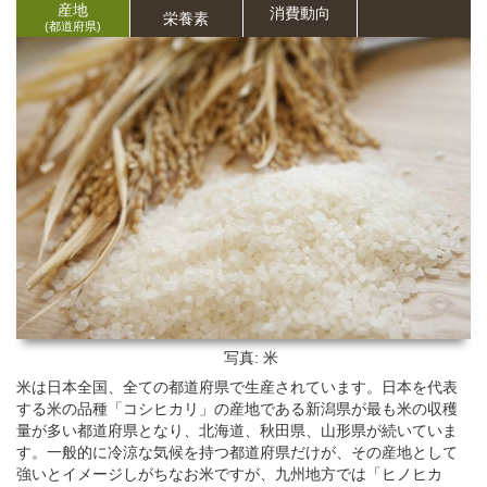
産地
消費動向
栄養
素
(都道府県)
写真: 米
米は日本全国、全ての都道府県で生産されています。日本を代表
する米の品種「コシヒカリ」の産地である新潟県が最も米の収穫
量が多い都道府県となり、北海道、秋田県、山形県が続いていま
す。一般的に冷涼な気候を持つ都道府県だけが、その産地として
強いとイメージしがちなお米ですが、九州地方では「ヒノヒカ