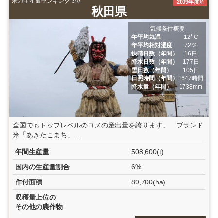
米の生産量ランキング 3位
2009年度産
秋田県
気候条件概要
年平均気温
12ﾟC
年平均相対湿度
72％
快晴日数（年間）
16日
降水日数（年間）
177日
雪日数（年間）
105日
日照時間（年間）
1647時間
降水量（年間）
1738mm
全国でもトップレベルのコメの産出量を誇ります。 ブランド
米「あきたこまち」...
年間生産量
508,600(t)
国内の生産量割合
6%
作付面積
89,700(ha)
収穫量上位の
その他の農作物