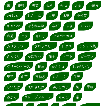
米
麦類
野菜
大根
かぶ
人参
ごぼう
たけのこ
れんこん
白菜
水菜
小松菜
キャベツ
ほうれん草
ネギ
ふき
ミツバ
春菊
ニラ
セロリ
アスパラガス
カリフラワー
ブロッコリー
レタス
チンゲン菜
きゅうり
かぼちゃ
茄子
トマト
ピーマン
グリーンピース
枝豆
かんしょ
じゃがいも
里芋
山芋
玉ねぎ
にんにく
生姜
しいたけ
えのきたけ
ぶなしめじ
梅
果物
みかん
グレープフルーツ
りんご
梨