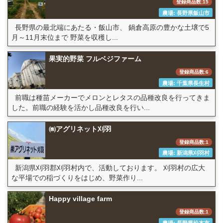
登録商品数:15
農場: 長野県飯山市
長野県の最北端にあたる・飯山市、 鍋倉高原の豊かな土壌で5
月～11月末位まで 野菜を収穫し...
果実的野菜 フルベジファーム
登録商品数:6
農場: 千葉県長生村
前職は種苗メーカーでメロンとレタスの品種改良を行ってきま
した。前職の経験を活かし品種改良を行い...
㈱アグリネット刈羽
登録商品数:1
農場: 新潟県刈羽村
新潟県刈羽郡刈羽村内で、活動しております。 刈羽村の広大
な平場での稲づくりをはじめ、野菜作り...
Happy village farm
登録商品数:1