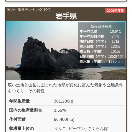
米の生産量ランキング 10位
2009年度産
岩手県
気候条件概要
年平均気温
10.6ﾟC
年平均相対湿度
74％
快晴日数（年間）
17日
降水日数（年間）
133日
雪日数（年間）
101日
日照時間（年間）
1852時間
降水量（年間）
1280mm
広い土地と山岳に囲まれた地形が変化に富んだ気象や立地条件
をつくり、その特性...
年間生産量
301,200(t)
国内の生産量割合
3.55%
作付面積
56,400(ha)
収穫量上位の
りんご, ピーマン, さくらんぼ