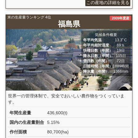
この産地の詳細を見る
米の生産量ランキング 4位
2009年度産
福島県
気候条件概要
年平均気温
13.3ﾟC
年平均相対湿度
69％
快晴日数（年間）
19日
降水日数（年間）
115日
雪日数（年間）
72日
日照時間（年間）
1889時間
降水量（年間）
1366mm
世界一の管理体制で、安全でおいしい農作物をつくっていま
す。
年間生産量
436,600(t)
国内の生産量割合
5.15%
作付面積
80,700(ha)