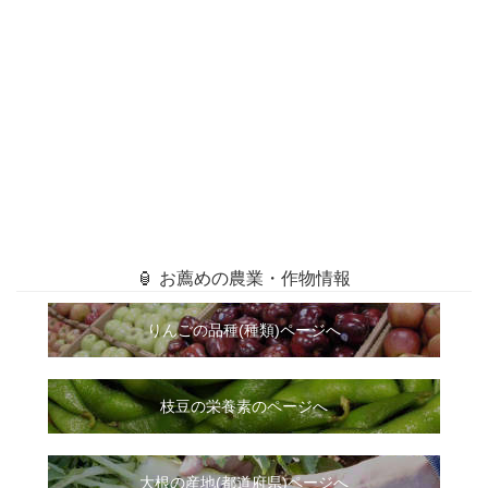
🏮 お薦めの農業・作物情報
りんごの品種(種類)ページへ
枝豆の栄養素のページへ
大根
の
産地(都道府県)ページへ