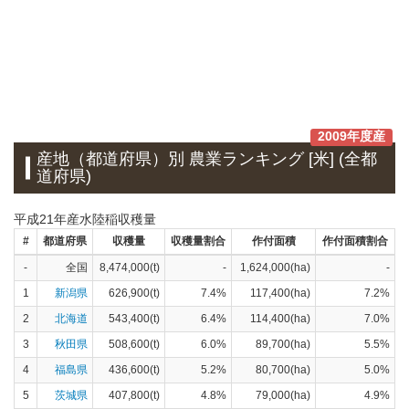
2009年度産
産地（都道府県）別 農業ランキング [米] (全都
道府県)
平成21年産水陸稲収穫量
#
都道府県
収穫量
収穫量割合
作付面積
作付面積割合
-
全国
8,474,000(t)
-
1,624,000(ha)
-
1
新潟県
626,900(t)
7.4%
117,400(ha)
7.2%
2
北海道
543,400(t)
6.4%
114,400(ha)
7.0%
3
秋田県
508,600(t)
6.0%
89,700(ha)
5.5%
4
福島県
436,600(t)
5.2%
80,700(ha)
5.0%
5
茨城県
407,800(t)
4.8%
79,000(ha)
4.9%