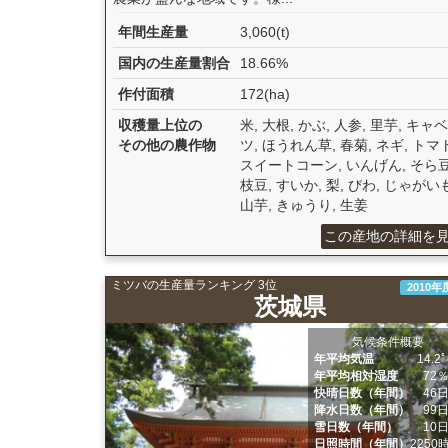
年間生産量
3,060(t)
国内の生産量割合
18.66%
作付面積
172(ha)
収穫量上位の
米, 大根, かぶ, 人参, 里芋, キャベ
その他の農作物
ツ, ほうれん草, 春菊, ネギ, トマト
スイートコーン, いんげん, そら豆
枝豆, すいか, 梨, びわ, じゃがいも
山芋, きゅうり, 生姜
この産地の詳細を
ミツバの生産量ランキング 3位
2010年
茨城県
気候条件概要
年平均気温
14.2
年平均相対湿度
72
快晴日数（年間）
46
降水日数（年間）
99
雪日数（年間）
10
日照時間（年間）
2250