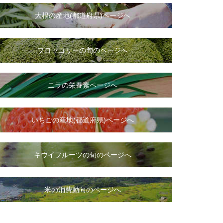
大根
の
産地(都道府県)ページへ
ブロッコリーの旬のページへ
ニラ
の
栄養素ページへ
いちご
の
産地(都道府県)ページへ
キウイフルーツの旬のページへ
米の消費動向のページへ