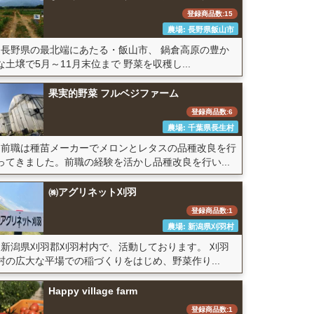
登録商品数:15
農場: 長野県飯山市
長野県の最北端にあたる・飯山市、 鍋倉高原の豊か
な土壌で5月～11月末位まで 野菜を収穫し...
果実的野菜 フルベジファーム
登録商品数:6
農場: 千葉県長生村
前職は種苗メーカーでメロンとレタスの品種改良を行
ってきました。前職の経験を活かし品種改良を行い...
㈱アグリネット刈羽
登録商品数:1
農場: 新潟県刈羽村
新潟県刈羽郡刈羽村内で、活動しております。 刈羽
村の広大な平場での稲づくりをはじめ、野菜作り...
Happy village farm
登録商品数:1