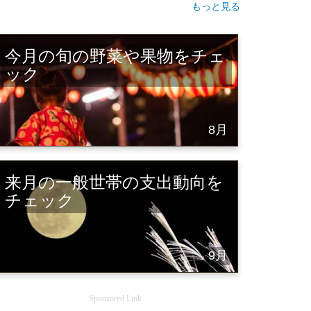
もっと見る
今月の旬の野菜や果物をチェ
ック
8月
来月の一般世帯の支出動向を
チェック
9月
Sponsored Link