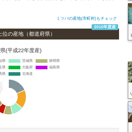
ミツバの産地(市町村)もチェック
2010年度産
上位の
産地
（都道府県）
(平成22年度産)