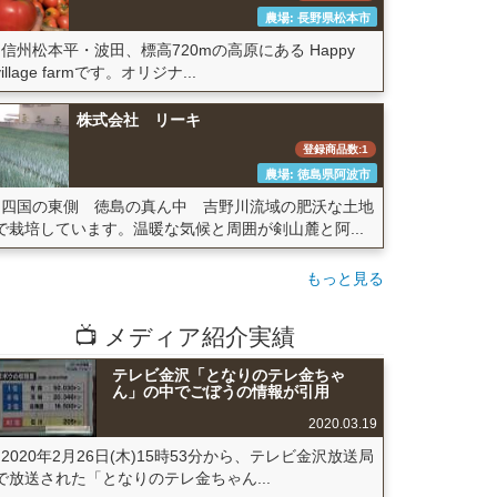
農場: 長野県松本市
信州松本平・波田、標高720mの高原にある Happy
village farmです。オリジナ...
株式会社 リーキ
登録商品数:1
農場: 徳島県阿波市
四国の東側 徳島の真ん中 吉野川流域の肥沃な土地
で栽培しています。温暖な気候と周囲が剣山麓と阿...
もっと見る
📺 メディア紹介実績
テレビ金沢「となりのテレ金ちゃ
ん」の中でごぼうの情報が引用
2020.03.19
2020年2月26日(木)15時53分から、テレビ金沢放送局
で放送された「となりのテレ金ちゃん...