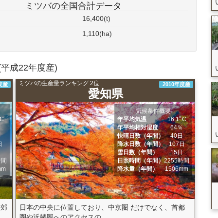
ミツバの全国合計データ
16,400(t)
1,110(ha)
平成22年度産)
ミツバの生産量ランキング 2位
度産
2010年度産
愛知県
気候条件概要
ﾟC
年平均気温
16.1ﾟC
％
年平均相対湿度
64％
快晴日数（年間）
40日
日
降水日数（年間）
107日
日
雪日数（年間）
15日
時間
日照時間（年間）
2255時間
mm
降水量（年間）
1506mm
近郊
日本の中央に位置しており、中京圏 だけでなく、首都
圏や近畿圏へのアクセスの...