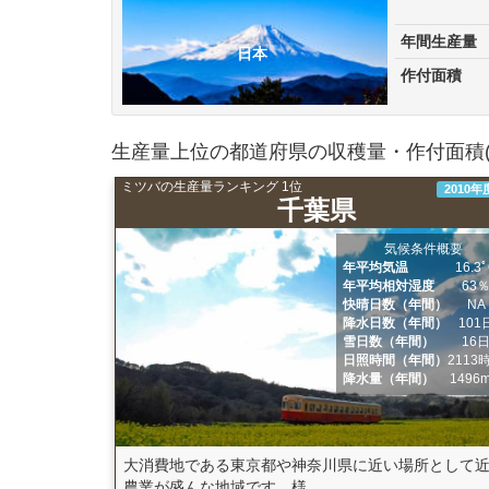
年間生産量
日本
作付面積
生産量上位の都道府県の収穫量・作付面積(
ミツバの生産量ランキング 1位
2010年
千葉県
気候条件概要
年平均気温
16.3
年平均相対湿度
63
快晴日数（年間）
NA
降水日数（年間）
101
雪日数（年間）
16
日照時間（年間）
2113
降水量（年間）
1496
大消費地である東京都や神奈川県に近い場所として
農業が盛んな地域です。様...