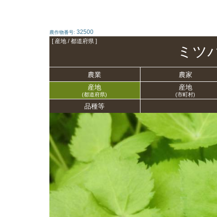
32500
農作物番号:
[ 産地 / 都道府県 ]
ミツ
農業
農家
産地
産地
(都道府県)
(市町村)
品種等