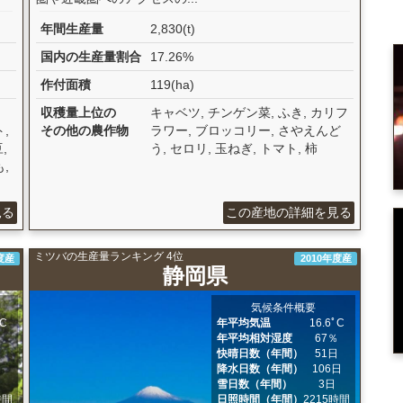
年間生産量
2,830(t)
国内の生産量割合
17.26%
作付面積
119(ha)
収穫量上位の
キャベツ, チンゲン菜, ふき, カリフ
,
その他の農作物
ラワー, ブロッコリー, さやえんど
,
う, セロリ, 玉ねぎ, トマト, 柿
,
見る
この産地の詳細を見る
ミツバの生産量ランキング 4位
度産
2010年度産
静岡県
気候条件概要
ﾟC
年平均気温
16.6ﾟC
％
年平均相対湿度
67％
日
快晴日数（年間）
51日
日
降水日数（年間）
106日
日
雪日数（年間）
3日
時間
日照時間（年間）
2215時間