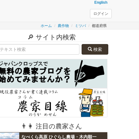
English
ログイン
ホーム
農作物
ミツバ
都道府県
🔎 サイト内検索
検索
👨👩 注目の農家さん
なべくら高原 ひぐらし農場・木内順一