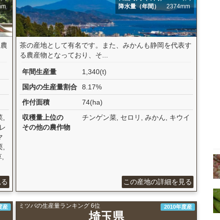
mm
降水量（年間）
2374mm
「農
茶の産地として有名です。また、みかんも静岡を代表す
る農産物となっており、そ...
年間生産量
1,340(t)
国内の生産量割合
8.17%
作付面積
74(ha)
,
収穫量上位の
チンゲン菜, セロリ, みかん, キウイ
 レ
その他の農作物
マ
,
,
見る
この産地の詳細を見る
ミツバの生産量ランキング 6位
度産
2010年度産
埼玉県