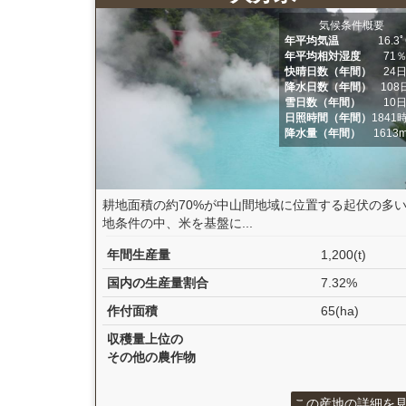
気候条件概要
年平均気温
16.3
年平均相対湿度
71
快晴日数（年間）
24
降水日数（年間）
108
雪日数（年間）
10
日照時間（年間）
1841
降水量（年間）
1613
耕地面積の約70%が中山間地域に位置する起伏の多
地条件の中、米を基盤に...
年間生産量
1,200(t)
国内の生産量割合
7.32%
作付面積
65(ha)
収穫量上位の
その他の農作物
この産地の詳細を