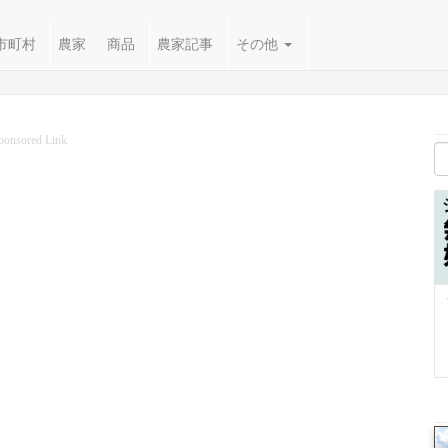
市町村
農家
商品
農家記事
その他
ponsored Link