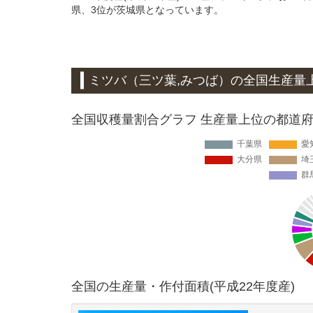
県、3位が茨城県となっています。
ミツバ（三ツ葉,みつば）
の全国生産量
全国収穫量割合グラフ 生産量上位の都道府県
全国の生産量・作付面積(平成22年度産)