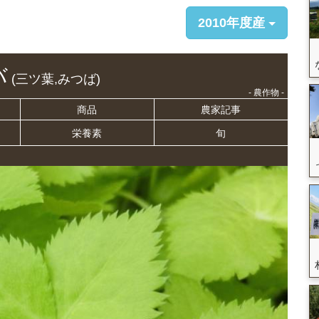
2010年度産
バ
(三ツ葉,みつば)
- 農作物 -
商品
農家記事
栄養
素
旬