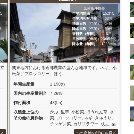
気候条件概要
ﾟC
年平均気温
15.3ﾟC
％
年平均相対湿度
63％
日
快晴日数（年間）
64日
日
降水日数（年間）
90日
日
雪日数（年間）
6日
時間
日照時間（年間）
2366時間
mm
降水量（年間）
1388mm
い立
関東地方における近郊農業の盛んな地域です。ネギ、小
松菜、ブロッコリー、ほう...
年間生産量
1,190(t)
国内の生産量割合
7.26%
作付面積
43(ha)
収穫量上位の
かぶ, 里芋, 小松菜, ほうれん草, 水
その他の農作物
菜, ブロッコリー, ネギ, きゅうり,
チンゲン菜, カリフラワー, 枝豆, 栗
見る
この産地の詳細を見る