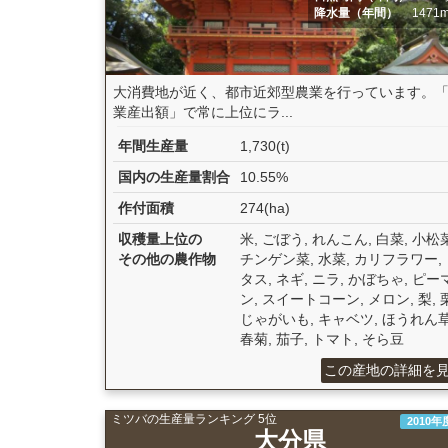
降水量（年間）
1471
大消費地が近く、都市近郊型農業を行っています。
業産出額」で常に上位にラ...
年間生産量
1,730(t)
国内の生産量割合
10.55%
作付面積
274(ha)
収穫量上位の
米, ごぼう, れんこん, 白菜, 小松菜
その他の農作物
チンゲン菜, 水菜, カリフラワー,
タス, ネギ, ニラ, かぼちゃ, ピー
ン, スイートコーン, メロン, 梨, 栗
じゃがいも, キャベツ, ほうれん草
春菊, 茄子, トマト, そら豆
この産地の詳細を
ミツバの生産量ランキング 5位
2010年
大分県