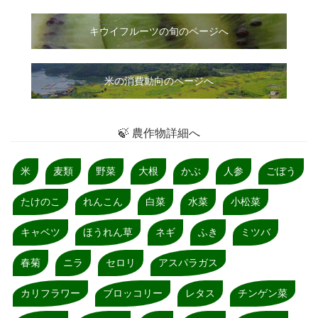
キウイフルーツの旬のページへ
米の消費動向のページへ
🍃 農作物詳細へ
米
麦類
野菜
大根
かぶ
人参
ごぼう
たけのこ
れんこん
白菜
水菜
小松菜
キャベツ
ほうれん草
ネギ
ふき
ミツバ
春菊
ニラ
セロリ
アスパラガス
カリフラワー
ブロッコリー
レタス
チンゲン菜