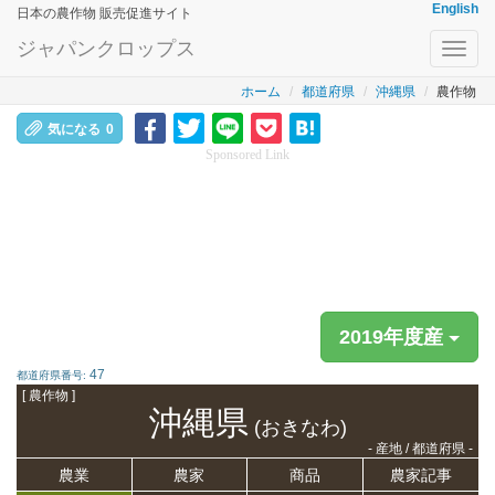
English
日本の農作物 販売促進サイト
ジャパンクロップス
Toggl
navig
ホーム
都道府県
沖縄県
農作物
気になる
0
Sponsored Link
2019年度産
47
都道府県番号:
[ 農作物 ]
沖縄県
(おきなわ)
- 産地 / 都道府県 -
農業
農家
商品
農家記事