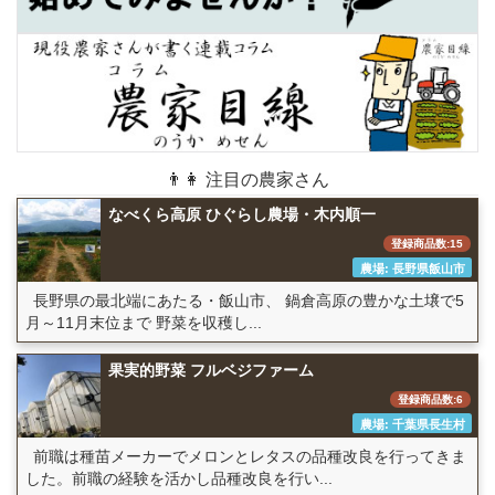
👨👩 注目の農家さん
なべくら高原 ひぐらし農場・木内順一
登録商品数:15
農場: 長野県飯山市
長野県の最北端にあたる・飯山市、 鍋倉高原の豊かな土壌で5
月～11月末位まで 野菜を収穫し...
果実的野菜 フルベジファーム
登録商品数:6
農場: 千葉県長生村
前職は種苗メーカーでメロンとレタスの品種改良を行ってきま
した。前職の経験を活かし品種改良を行い...