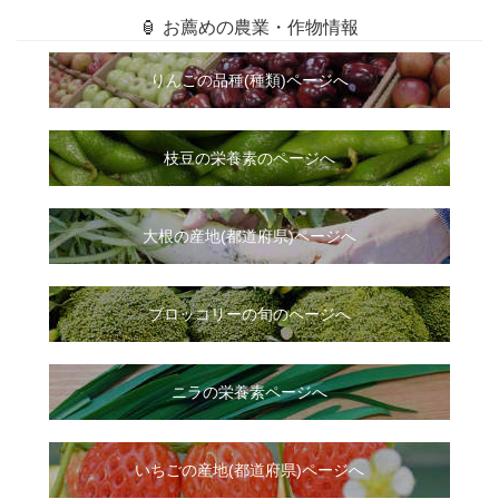
🏮 お薦めの農業・作物情報
りんごの品種(種類)ページへ
枝豆の栄養素のページへ
大根
の
産地(都道府県)ページへ
ブロッコリーの旬のページへ
ニラ
の
栄養素ページへ
いちご
の
産地(都道府県)ページへ