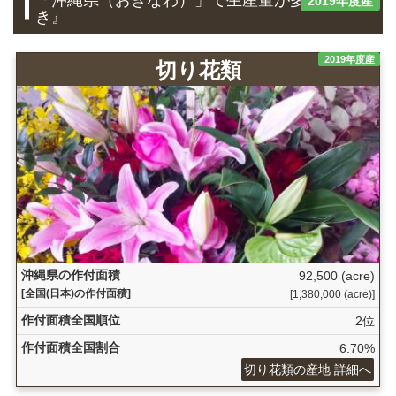
「沖縄県（おきなわ）」で生産量が多い『花
2019年度産
き』
2019年度産
切り花類
沖縄県の作付面積
92,500 (acre)
[全国(日本)の作付面積]
[1,380,000 (acre)]
作付面積全国順位
2位
作付面積全国割合
6.70%
切り花類の産地 詳細へ