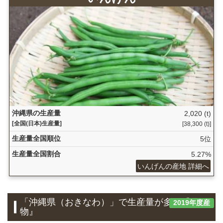
沖縄県の生産量
2,020 (t)
[全国(日本)生産量]
[38,300 (t)]
生産量全国順位
5位
生産量全国割合
5.27%
いんげんの産地 詳細へ
「沖縄県（おきなわ）」で生産量が多い『果
2019年度産
物』