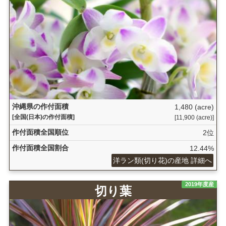
沖縄県の作付面積
1,480 (acre)
[全国(日本)の作付面積]
[11,900 (acre)]
作付面積全国順位
2位
作付面積全国割合
12.44%
洋ラン類(切り花)の産地 詳細へ
2019年度産
切り葉