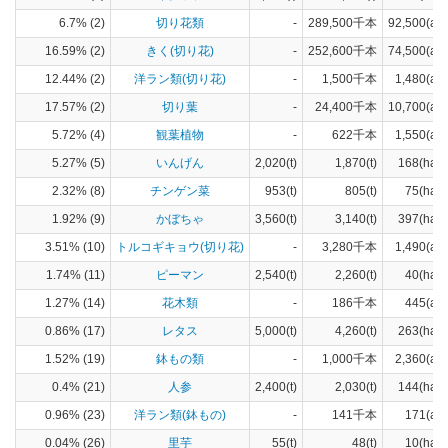
6.7% (2)
切り花類
-
289,500千本
92,500(a)
16.59% (2)
きく(切り花)
-
252,600千本
74,500(a)
12.44% (2)
洋ラン類(切り花)
-
1,500千本
1,480(a)
17.57% (2)
切り葉
-
24,400千本
10,700(a)
5.72% (4)
観葉植物
-
622千本
1,550(a)
5.27% (5)
いんげん
2,020(t)
1,870(t)
168(ha)
2.32% (8)
チンゲン菜
953(t)
805(t)
75(ha)
1.92% (9)
かぼちゃ
3,560(t)
3,140(t)
397(ha)
3.51% (10)
トルコギキョウ(切り花)
-
3,280千本
1,490(a)
1.74% (11)
ピーマン
2,540(t)
2,260(t)
40(ha)
1.27% (14)
花木類
-
186千本
445(a)
0.86% (17)
レタス
5,000(t)
4,260(t)
263(ha)
1.52% (19)
鉢もの類
-
1,000千本
2,360(a)
0.4% (21)
人参
2,400(t)
2,030(t)
144(ha)
0.96% (23)
洋ラン類(鉢もの)
-
141千本
171(a)
0.04% (26)
里芋
55(t)
48(t)
10(ha)