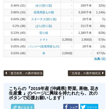
0.46% (31)
ゆり(切り花)
-
260千本
320(a)
0.86% (33)
花壇用苗もの類
-
3,300千本
1,140(a)
0.04% (36)
スターチス(切り花)
-
26千本
7(a)
0.2% (38)
ばら(切り花)
-
311千本
60(a)
0.23% (40)
切り枝
-
1,380千本
829(a)
0.46% (43)
トマト
3,280(t)
2,900(t)
57(ha)
0.05% (45)
パンジー(花壇用苗もの)
-
28千本
13(a)
0.03% (46)
米
2,000(t)
-
677(ha)
出典: [1]
「鹿児島県」の農作物状況
「北海道」の農作物状況
こちらの『2019年産 [沖縄県] 野菜, 果物, 花き
生産量 』のページに興味を持たれたら、次の
ボタンで応援お願いします！
シェア
ツイート
気になる
0