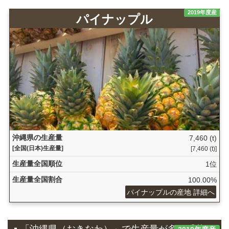
2019年度産
パイナップル
沖縄県の生産量
7,460 (t)
[全国(日本)生産量]
[7,460 (t)]
生産量全国順位
1位
生産量全国割合
100.00%
パイナップルの産地 詳細へ