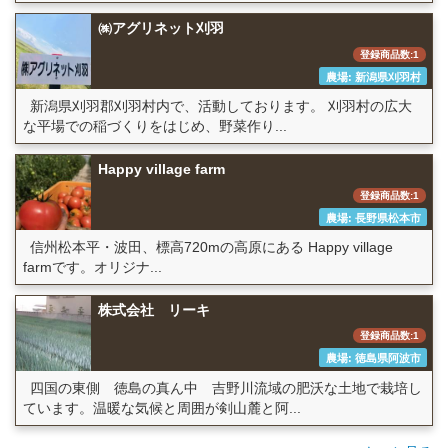
㈱アグリネット刈羽
登録商品数:1
農場: 新潟県刈羽村
新潟県刈羽郡刈羽村内で、活動しております。 刈羽村の広大
な平場での稲づくりをはじめ、野菜作り...
Happy village farm
登録商品数:1
農場: 長野県松本市
信州松本平・波田、標高720mの高原にある Happy village
farmです。オリジナ...
株式会社 リーキ
登録商品数:1
農場: 徳島県阿波市
四国の東側 徳島の真ん中 吉野川流域の肥沃な土地で栽培し
ています。温暖な気候と周囲が剣山麓と阿...