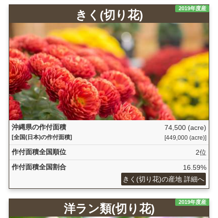
2019年度産
きく(切り花)
沖縄県の作付面積
74,500 (acre)
[全国(日本)の作付面積]
[449,000 (acre)]
作付面積全国順位
2位
作付面積全国割合
16.59%
きく(切り花)の産地 詳細へ
2019年度産
洋ラン類(切り花)