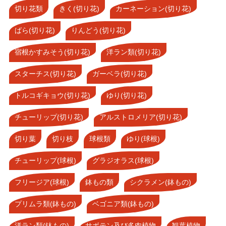
切り花類
きく(切り花)
カーネーション(切り花)
ばら(切り花)
りんどう(切り花)
宿根かすみそう(切り花)
洋ラン類(切り花)
スターチス(切り花)
ガーベラ(切り花)
トルコギキョウ(切り花)
ゆり(切り花)
チューリップ(切り花)
アルストロメリア(切り花)
切り葉
切り枝
球根類
ゆり(球根)
チューリップ(球根)
グラジオラス(球根)
フリージア(球根)
鉢もの類
シクラメン(鉢もの)
プリムラ類(鉢もの)
ベゴニア類(鉢もの)
洋ラン類(鉢もの)
サボテン及び多肉植物
観葉植物