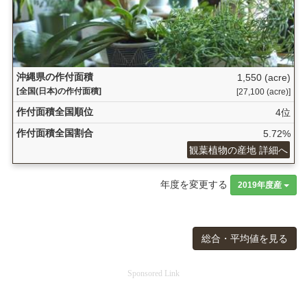
沖縄県の作付面積
1,550 (acre)
[全国(日本)の作付面積]
[27,100 (acre)]
作付面積全国順位
4位
作付面積全国割合
5.72%
観葉植物の産地 詳細へ
年度を変更する
2019年度産
総合・平均値を見る
Sponsored Link