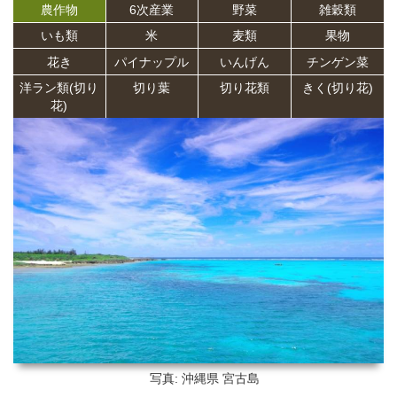
農作物
6次産業
野菜
雑穀類
いも類
米
麦類
果物
花き
パイナップル
いんげん
チンゲン菜
洋ラン類(切り
切り葉
切り花類
きく(切り花)
花)
写真: 沖縄県
宮古島