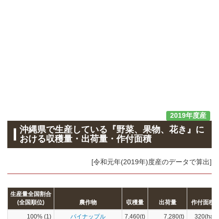
2019年度産
沖縄県で生産している『野菜、果物、花き』に
おける収穫量・出荷量・作付面積
[令和元年(2019年)度産のデータで算出]
生産量全国割合
(全国順位)
農作物
収穫量
出荷量
作付面積
100% (1)
パイナップル
7,460(t)
7,280(t)
320(ha)