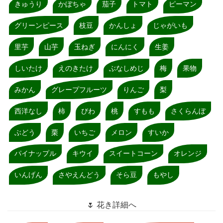
きゅうり
かぼちゃ
茄子
トマト
ピーマン
グリーンピース
枝豆
かんしょ
じゃがいも
里芋
山芋
玉ねぎ
にんにく
生姜
しいたけ
えのきたけ
ぶなしめじ
梅
果物
みかん
グレープフルーツ
りんご
梨
西洋なし
柿
びわ
桃
すもも
さくらんぼ
ぶどう
栗
いちご
メロン
すいか
パイナップル
キウイ
スイートコーン
オレンジ
いんげん
さやえんどう
そら豆
もやし
🌷 花き詳細へ