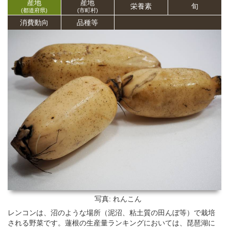
産地
産地
栄養
素
旬
(都道府県)
(市町村)
消費動向
品種等
写真: れんこん
レンコンは、沼のような場所（泥沼、粘土質の田んぼ等）で栽培
される野菜です。蓮根の生産量ランキングにおいては、琵琶湖に