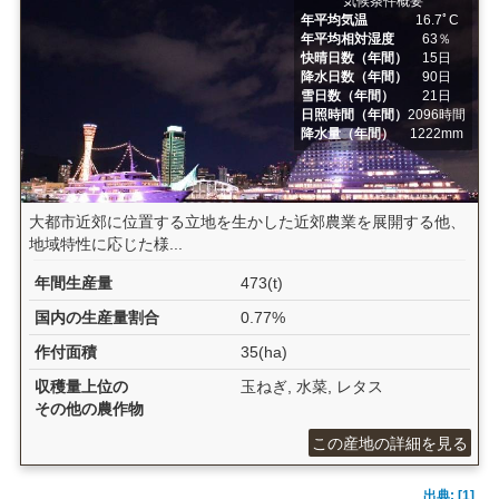
気候条件概要
年平均気温
16.7ﾟC
年平均相対湿度
63％
快晴日数（年間）
15日
降水日数（年間）
90日
雪日数（年間）
21日
日照時間（年間）
2096時間
降水量（年間）
1222mm
大都市近郊に位置する立地を生かした近郊農業を展開する他、
地域特性に応じた様...
年間生産量
473(t)
国内の生産量割合
0.77%
作付面積
35(ha)
収穫量上位の
玉ねぎ, 水菜, レタス
その他の農作物
この産地の詳細を見る
出典: [1]