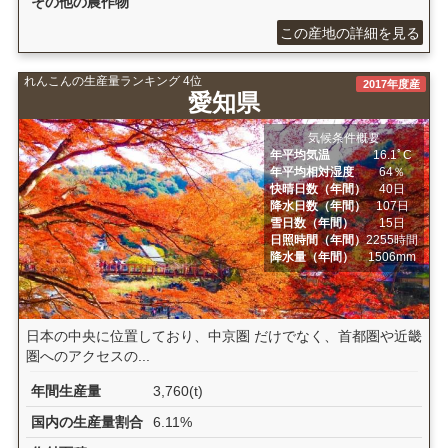
その他の農作物
この産地の詳細を見る
れんこんの生産量ランキング 4位
2017年度産
愛知県
気候条件概要
年平均気温
16.1ﾟC
年平均相対湿度
64％
快晴日数（年間）
40日
降水日数（年間）
107日
雪日数（年間）
15日
日照時間（年間）
2255時間
降水量（年間）
1506mm
日本の中央に位置しており、中京圏 だけでなく、首都圏や近畿
圏へのアクセスの...
年間生産量
3,760(t)
国内の生産量割合
6.11%