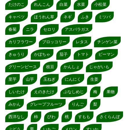
たけのこ
れんこん
白菜
水菜
小松菜
キャベツ
ほうれん草
ネギ
ふき
ミツバ
春菊
ニラ
セロリ
アスパラガス
カリフラワー
ブロッコリー
レタス
チンゲン菜
きゅうり
かぼちゃ
茄子
トマト
ピーマン
グリーンピース
枝豆
かんしょ
じゃがいも
里芋
山芋
玉ねぎ
にんにく
生姜
しいたけ
えのきたけ
ぶなしめじ
梅
果物
みかん
グレープフルーツ
りんご
梨
西洋なし
柿
びわ
桃
すもも
さくらんぼ
ぶどう
栗
いちご
メロン
すいか