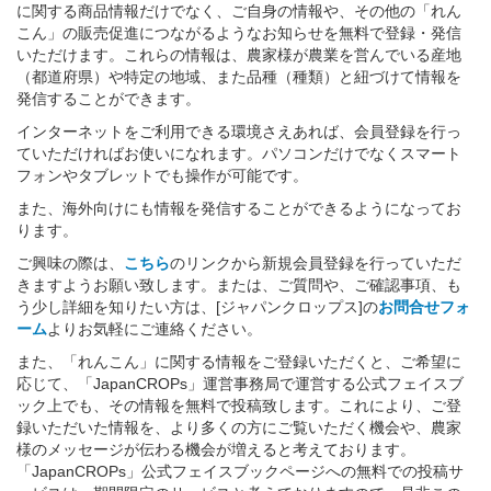
に関する商品情報だけでなく、ご自身の情報や、その他の「れん
こん」の販売促進につながるようなお知らせを無料で登録・発信
いただけます。これらの情報は、農家様が農業を営んでいる産地
（都道府県）や特定の地域、また品種（種類）と紐づけて情報を
発信することができます。
インターネットをご利用できる環境さえあれば、会員登録を行っ
ていただければお使いになれます。パソコンだけでなくスマート
フォンやタブレットでも操作が可能です。
また、海外向けにも情報を発信することができるようになってお
ります。
ご興味の際は、
こちら
のリンクから新規会員登録を行っていただ
きますようお願い致します。または、ご質問や、ご確認事項、も
う少し詳細を知りたい方は、[ジャパンクロップス]の
お問合せフォ
ーム
よりお気軽にご連絡ください。
また、「れんこん」に関する情報をご登録いただくと、ご希望に
応じて、「JapanCROPs」運営事務局で運営する公式フェイスブ
ック上でも、その情報を無料で投稿致します。これにより、ご登
録いただいた情報を、より多くの方にご覧いただく機会や、農家
様のメッセージが伝わる機会が増えると考えております。
「JapanCROPs」公式フェイスブックページへの無料での投稿サ