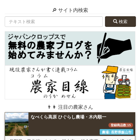
🔎 サイト内検索
検索
👨👩 注目の農家さん
なべくら高原 ひぐらし農場・木内順一
登録商品数:15
農場: 長野県飯山市