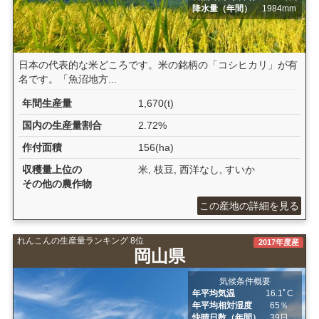
降水量（年間）
1984mm
日本の代表的な米どころです。米の銘柄の「コシヒカリ」が有
名です。「魚沼地方...
年間生産量
1,670(t)
国内の生産量割合
2.72%
作付面積
156(ha)
収穫量上位の
米, 枝豆, 西洋なし, すいか
その他の農作物
この産地の詳細を見る
れんこんの生産量ランキング 8位
2017年度産
岡山県
気候条件概要
年平均気温
16.1ﾟC
年平均相対湿度
65％
快晴日数（年間）
39日