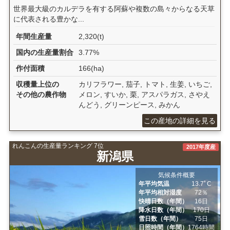
世界最大級のカルデラを有する阿蘇や複数の島々からなる天草
に代表される豊かな...
年間生産量
2,320(t)
国内の生産量割合
3.77%
作付面積
166(ha)
収穫量上位の
カリフラワー, 茄子, トマト, 生姜, いちご,
その他の農作物
メロン, すいか, 栗, アスパラガス, さやえ
んどう, グリーンピース, みかん
この産地の詳細を見る
れんこんの生産量ランキング 7位
2017年度産
新潟県
気候条件概要
年平均気温
13.7ﾟC
年平均相対湿度
72％
快晴日数（年間）
16日
降水日数（年間）
170日
雪日数（年間）
75日
日照時間（年間）
1764時間