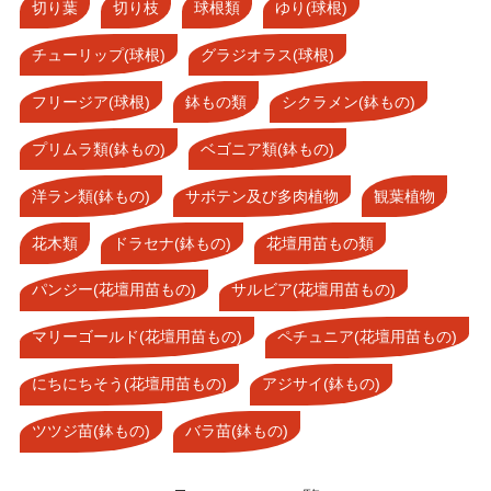
切り葉
切り枝
球根類
ゆり(球根)
チューリップ(球根)
グラジオラス(球根)
フリージア(球根)
鉢もの類
シクラメン(鉢もの)
プリムラ類(鉢もの)
ベゴニア類(鉢もの)
洋ラン類(鉢もの)
サボテン及び多肉植物
観葉植物
花木類
ドラセナ(鉢もの)
花壇用苗もの類
パンジー(花壇用苗もの)
サルビア(花壇用苗もの)
マリーゴールド(花壇用苗もの)
ペチュニア(花壇用苗もの)
にちにちそう(花壇用苗もの)
アジサイ(鉢もの)
ツツジ苗(鉢もの)
バラ苗(鉢もの)