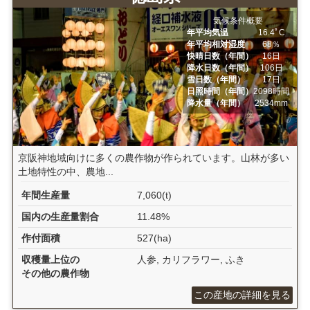
気候条件概要
年平均気温
16.4ﾟC
年平均相対湿度
68％
快晴日数（年間）
16日
降水日数（年間）
106日
雪日数（年間）
17日
日照時間（年間）
2098時間
降水量（年間）
2534mm
京阪神地域向けに多くの農作物が作られています。山林が多い
土地特性の中、農地...
年間生産量
7,060(t)
国内の生産量割合
11.48%
作付面積
527(ha)
収穫量上位の
人参, カリフラワー, ふき
その他の農作物
この産地の詳細を見る