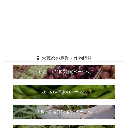
🏮 お薦めの農業・作物情報
りんごの品種(種類)ページへ
枝豆の栄養素のページへ
大根
の
産地(都道府県)ページへ