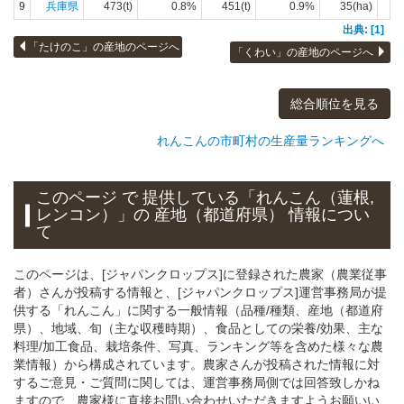
9
兵庫県
473(t)
0.8%
451(t)
0.9%
35(ha)
出典: [1]
「たけのこ」の産地のページへ
「くわい」の産地のページへ
総合順位を見る
れんこんの市町村の生産量ランキングへ
このページ で 提供している「れんこん（蓮根,
レンコン）」
の 産地（都道府県） 情報につい
て
このページは、[ジャパンクロップス]に登録された農家（農業従事
者）さんが投稿する情報と、[ジャパンクロップス]運営事務局が提
供する「れんこん」に関する一般情報（品種/種類、産地（都道府
県）、地域、旬（主な収穫時期）、食品としての栄養/効果、主な
料理/加工食品、栽培条件、写真、ランキング等を含めた様々な農
業情報）から構成されています。農家さんが投稿された情報に対
するご意見・ご質問に関しては、運営事務局側では回答致しかね
ますので、農家様に直接お問い合わせいただきますようお願いい