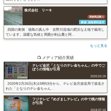
株式会社 リーキ
登録商品数:1
農場: 徳島県阿波市
四国の東側 徳島の真ん中 吉野川流域の肥沃な土地で栽培し
ています。温暖な気候と周囲が剣山麓と阿...
もっと見る
📺 メディア紹介実績
テレビ金沢「となりのテレ金ちゃん」の中でご
ぼうの情報が引用
2020.03.19
2020年2月26日(木)15時53分から、テレビ金沢放送局で放送さ
れた「となりのテレ金ちゃん...
フジテレビ『めざましテレビ』の中で桃の情報
が引用
2018.07.10