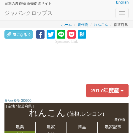
English
日本の農作物 販売促進サイト
ジャパンクロップス
Toggl
navig
ホーム
農作物
れんこん
都道府県
気になる
0
Sponsored Link
2017年度産
30600
農作物番号:
[ 産地 / 都道府県 ]
れんこん
(蓮根,レンコン)
- 農作物 -
農業
農家
商品
農家記事