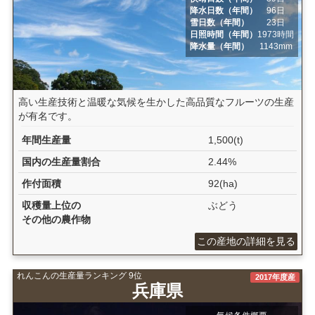
降水日数（年間）
96日
雪日数（年間）
23日
日照時間（年間）
1973時間
降水量（年間）
1143mm
高い生産技術と温暖な気候を生かした高品質なフルーツの生産
が有名です。
年間生産量
1,500(t)
国内の生産量割合
2.44%
作付面積
92(ha)
収穫量上位の
ぶどう
その他の農作物
この産地の詳細を見る
れんこんの生産量ランキング 9位
2017年度産
兵庫県