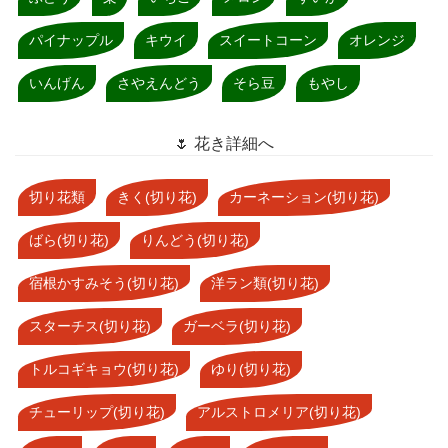
パイナップル
キウイ
スイートコーン
オレンジ
いんげん
さやえんどう
そら豆
もやし
🌷 花き詳細へ
切り花類
きく(切り花)
カーネーション(切り花)
ばら(切り花)
りんどう(切り花)
宿根かすみそう(切り花)
洋ラン類(切り花)
スターチス(切り花)
ガーベラ(切り花)
トルコギキョウ(切り花)
ゆり(切り花)
チューリップ(切り花)
アルストロメリア(切り花)