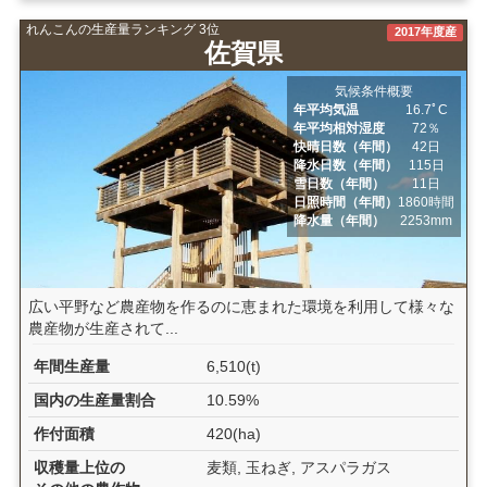
れんこんの生産量ランキング 3位
2017年度産
佐賀県
気候条件概要
年平均気温
16.7ﾟC
年平均相対湿度
72％
快晴日数（年間）
42日
降水日数（年間）
115日
雪日数（年間）
11日
日照時間（年間）
1860時間
降水量（年間）
2253mm
広い平野など農産物を作るのに恵まれた環境を利用して様々な
農産物が生産されて...
年間生産量
6,510(t)
国内の生産量割合
10.59%
作付面積
420(ha)
収穫量上位の
麦類, 玉ねぎ, アスパラガス