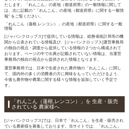
たします。「れんこん」の産地（都道府県）の一般情報に関して
は、次に記載の "「れんこん」の産地（都道府県）に関する一般情
報" をご覧ください。
「れんこん（蓮根,レンコン）」
の
産地（都道府県）に関する一般
情報
[ジャパンクロップス]で提供している情報は、総務省統計局等の機
関から公表されている情報及び、[ジャパンクロップス]運営事務局
の独自の視点・調査から提供している情報の２つから構成されて
おります。ページの中で出典が記載されていない情報は、当運営
事務局の独自の視点から提供された情報となります。
運営事務局では、日本で生産された農作物の「れんこん」に関し
て、国内外の多くの消費者の方に興味をもっていただけるよう、
今後も農作物や農業に関する様々な情報を追加していく予定で
す。
「れんこん（蓮根,レンコン）」
を 生産・販売
されている 農家様へ
[ジャパンクロップス]では、日本で「れんこん」を生産・販売され
ている農家様を募集しております。当サイトでは、「れんこん」