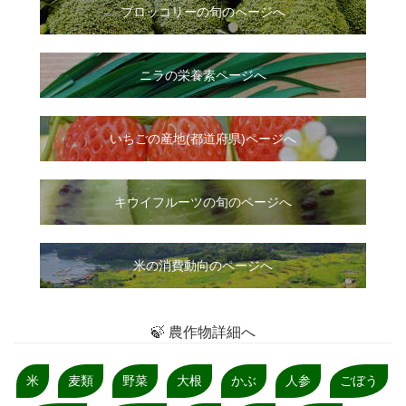
ブロッコリーの旬のページへ
ニラ
の
栄養素ページへ
いちご
の
産地(都道府県)ページへ
キウイフルーツの旬のページへ
米の消費動向のページへ
🍃 農作物詳細へ
米
麦類
野菜
大根
かぶ
人参
ごぼう