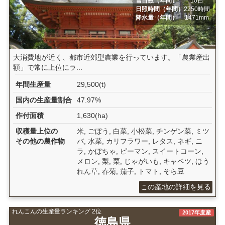
雪日数（年間）
10日
日照時間（年間）
2250時間
降水量（年間）
1471mm
大消費地が近く、都市近郊型農業を行っています。「農業産出
額」で常に上位にラ...
年間生産量
29,500(t)
国内の生産量割合
47.97%
作付面積
1,630(ha)
収穫量上位の
米, ごぼう, 白菜, 小松菜, チンゲン菜, ミツ
その他の農作物
バ, 水菜, カリフラワー, レタス, ネギ, ニ
ラ, かぼちゃ, ピーマン, スイートコーン,
メロン, 梨, 栗, じゃがいも, キャベツ, ほう
れん草, 春菊, 茄子, トマト, そら豆
この産地の詳細を見る
れんこんの生産量ランキング 2位
2017年度産
徳島県