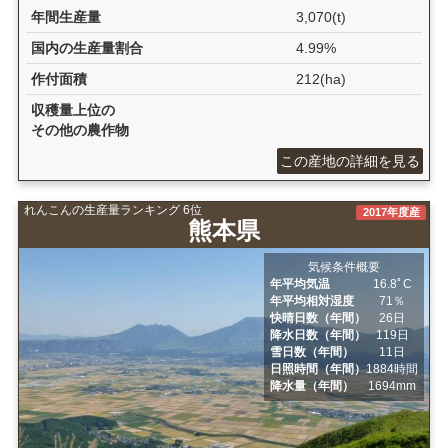
年間生産量
3,070(t)
国内の生産量割合
4.99%
作付面積
212(ha)
収穫量上位の
その他の農作物
この産地の詳細を見る
れんこんの生産量ランキング 6位
2017年度産
熊本県
気候条件概要
年平均気温
16.8ﾟC
年平均相対湿度
71％
快晴日数（年間）
26日
降水日数（年間）
119日
雪日数（年間）
11日
日照時間（年間）
1884時間
降水量（年間）
1694mm