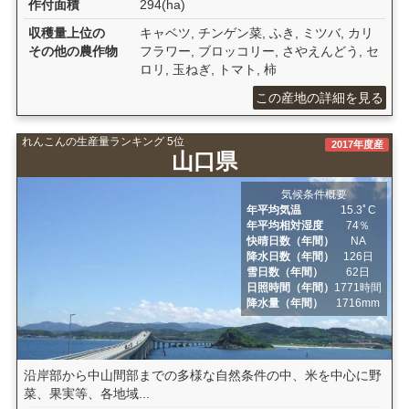
作付面積
294(ha)
収穫量上位の
キャベツ, チンゲン菜, ふき, ミツバ, カリ
その他の農作物
フラワー, ブロッコリー, さやえんどう, セ
ロリ, 玉ねぎ, トマト, 柿
この産地の詳細を見る
れんこんの生産量ランキング 5位
2017年度産
山口県
気候条件概要
年平均気温
15.3ﾟC
年平均相対湿度
74％
快晴日数（年間）
NA
降水日数（年間）
126日
雪日数（年間）
62日
日照時間（年間）
1771時間
降水量（年間）
1716mm
沿岸部から中山間部までの多様な自然条件の中、米を中心に野
菜、果実等、各地域...