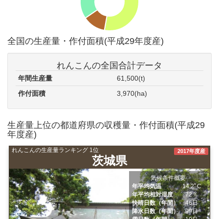
全国の生産量・作付面積(平成29年度産)
れんこんの全国合計データ
年間生産量
61,500(t)
作付面積
3,970(ha)
生産量上位の都道府県の収穫量・作付面積(平成29
年度産)
れんこんの生産量ランキング 1位
2017年度産
茨城県
気候条件概要
年平均気温
14.2ﾟC
年平均相対湿度
72％
快晴日数（年間）
46日
降水日数（年間）
99日