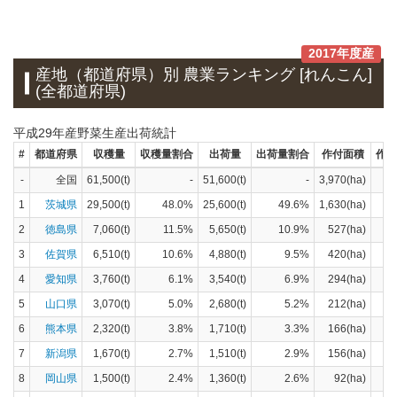
2017年度産
産地（都道府県）別 農業ランキング [れんこん]
(全都道府県)
平成29年産野菜生産出荷統計
#
都道府県
収穫量
収穫量割合
出荷量
出荷量割合
作付面積
作付
-
全国
61,500(t)
-
51,600(t)
-
3,970(ha)
1
茨城県
29,500(t)
48.0%
25,600(t)
49.6%
1,630(ha)
2
徳島県
7,060(t)
11.5%
5,650(t)
10.9%
527(ha)
3
佐賀県
6,510(t)
10.6%
4,880(t)
9.5%
420(ha)
4
愛知県
3,760(t)
6.1%
3,540(t)
6.9%
294(ha)
5
山口県
3,070(t)
5.0%
2,680(t)
5.2%
212(ha)
6
熊本県
2,320(t)
3.8%
1,710(t)
3.3%
166(ha)
7
新潟県
1,670(t)
2.7%
1,510(t)
2.9%
156(ha)
8
岡山県
1,500(t)
2.4%
1,360(t)
2.6%
92(ha)