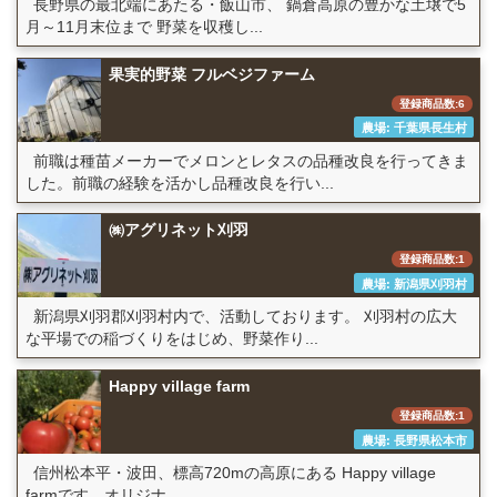
長野県の最北端にあたる・飯山市、 鍋倉高原の豊かな土壌で5
月～11月末位まで 野菜を収穫し...
果実的野菜 フルベジファーム
登録商品数:6
農場: 千葉県長生村
前職は種苗メーカーでメロンとレタスの品種改良を行ってきま
した。前職の経験を活かし品種改良を行い...
㈱アグリネット刈羽
登録商品数:1
農場: 新潟県刈羽村
新潟県刈羽郡刈羽村内で、活動しております。 刈羽村の広大
な平場での稲づくりをはじめ、野菜作り...
Happy village farm
登録商品数:1
農場: 長野県松本市
信州松本平・波田、標高720mの高原にある Happy village
farmです。オリジナ...