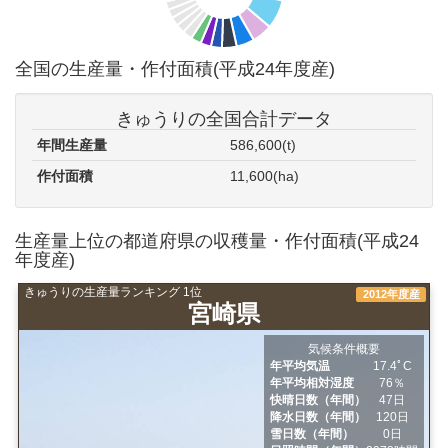
全国の生産量・作付面積(平成24年度産)
きゅうりの全国合計データ
年間生産量
586,600(t)
作付面積
11,600(ha)
生産量上位の都道府県の収穫量・作付面積(平成24
年度産)
きゅうりの生産量ランキング 1位
2012年度産
宮崎県
気候条件概要
年平均気温
17.4ﾟC
年平均相対湿度
76％
快晴日数（年間）
47日
降水日数（年間）
120日
雪日数（年間）
0日