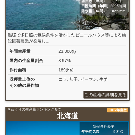
雪日数（年間）
5日
日照時間（年間）
2095時間
降水量（年間）
3659mm
温暖で多日照の気候条件を活かしたビニールハウス等による施
設園芸農業が発展し...
年間生産量
23,300(t)
国内の生産量割合
3.97%
作付面積
189(ha)
収穫量上位の
ニラ, 茄子, ピーマン, 生姜
その他の農作物
この産地の詳細を見る
きゅうりの生産量ランキング 8位
2012年度産
北海道
気候条件概要
年平均気温
9.3ﾟC