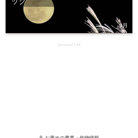
ック
9月
Sponsored Link
🏮 お薦めの農業・作物情報