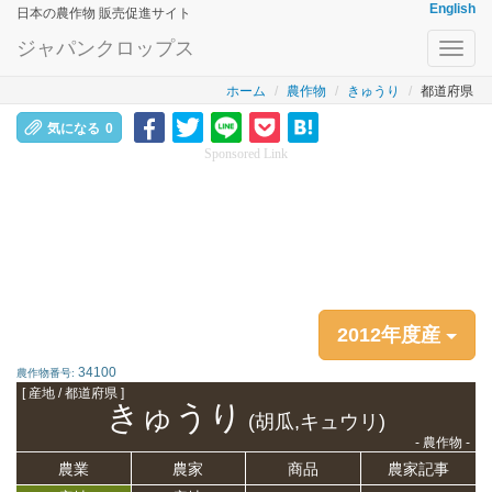
English
日本の農作物 販売促進サイト
ジャパンクロップス
Toggl
navig
ホーム
農作物
きゅうり
都道府県
気になる
0
Sponsored Link
2012年度産
34100
農作物番号:
[ 産地 / 都道府県 ]
きゅうり
(胡瓜,キュウリ)
- 農作物 -
農業
農家
商品
農家記事