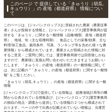
このページ で 提供している「きゅうり（胡瓜,
キュウリ）」
の 産地（都道府県） 情報につい
て
このページは、[ジャパンクロップス]に登録された農家（農業従事
者）さんが投稿する情報と、[ジャパンクロップス]運営事務局が提
供する「きゅうり」に関する一般情報（品種/種類、産地（都道府
県）、地域、旬（主な収穫時期）、食品としての栄養/効果、主な
料理/加工食品、栽培条件、写真、ランキング等を含めた様々な農
業情報）から構成されています。農家さんが投稿された情報に対
するご意見・ご質問に関しては、運営事務局側では回答致しかね
ますので、農家様に直接お問い合わせいただきますようお願いい
たします。「きゅうり」の産地（都道府県）の一般情報に関して
は、次に記載の "「きゅうり」の産地（都道府県）に関する一般情
報" をご覧ください。
「きゅうり（胡瓜,キュウリ）」
の
産地（都道府県）に関する一般
情報
[ジャパンクロップス]で提供している情報は、総務省統計局等の機
関から公表されている情報及び、[ジャパンクロップス]運営事務局
の独自の視点・調査から提供している情報の２つから構成されて
おります。ページの中で出典が記載されていない情報は、当運営