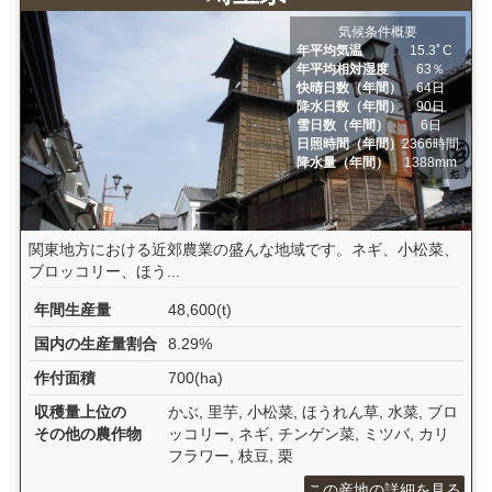
気候条件概要
年平均気温
15.3ﾟC
年平均相対湿度
63％
快晴日数（年間）
64日
降水日数（年間）
90日
雪日数（年間）
6日
日照時間（年間）
2366時間
降水量（年間）
1388mm
関東地方における近郊農業の盛んな地域です。ネギ、小松菜、
ブロッコリー、ほう...
年間生産量
48,600(t)
国内の生産量割合
8.29%
作付面積
700(ha)
収穫量上位の
かぶ, 里芋, 小松菜, ほうれん草, 水菜, ブロ
その他の農作物
ッコリー, ネギ, チンゲン菜, ミツバ, カリ
フラワー, 枝豆, 栗
この産地の詳細を見る