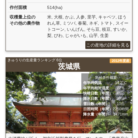
作付面積
514(ha)
収穫量上位の
米, 大根, かぶ, 人参, 里芋, キャベツ, ほう
その他の農作物
れん草, ミツバ, 春菊, ネギ, トマト, スイー
トコーン, いんげん, そら豆, 枝豆, すいか,
梨, びわ, じゃがいも, 山芋, 生姜
この産地の詳細を見る
きゅうりの生産量ランキング 6位
2012年度産
茨城県
気候条件概要
年平均気温
14.2ﾟC
年平均相対湿度
72％
快晴日数（年間）
46日
降水日数（年間）
99日
雪日数（年間）
10日
日照時間（年間）
2250時間
降水量（年間）
1471mm