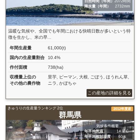
日照時間（年間）
2072時間
降水量（年間）
2732mm
温暖な気候や、全国でも年間における快晴日数が多いという特
徴を生かし、米の早...
年間生産量
61,000(t)
国内の生産量割合
10.4%
作付面積
738(ha)
収穫量上位の
里芋, ピーマン, 大根, ごぼう, ほうれん草,
その他の農作物
ニラ, かぼちゃ
この産地の詳細を見る
きゅうりの生産量ランキング 2位
2012年度産
群馬県
気候条件概要
年平均気温
14.9ﾟC
年平均相対湿度
60％