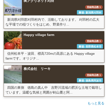
㈱アグリネット刈羽
登録商品数:1
農場: 新潟県刈羽村
新潟県刈羽郡刈羽村内で、活動しております。 刈羽村の広大
な平場での稲づくりをはじめ、野菜作り...
Happy village farm
登録商品数:1
農場: 長野県松本市
信州松本平・波田、標高720mの高原にある Happy village
farmです。オリジナ...
株式会社 リーキ
登録商品数:1
農場: 徳島県阿波市
四国の東側 徳島の真ん中 吉野川流域の肥沃な土地で栽培し
ています。温暖な気候と周囲が剣山麓と阿...
もっと見る