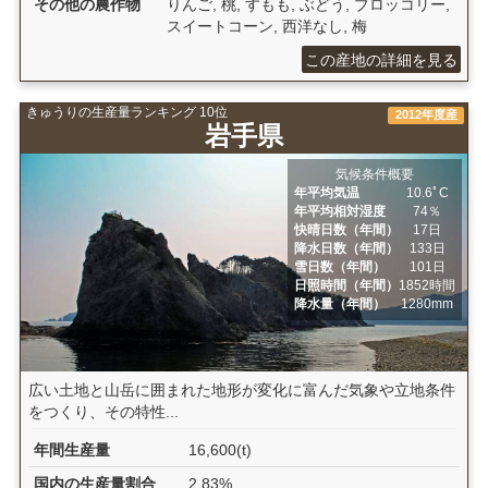
その他の農作物
りんご, 桃, すもも, ぶどう, ブロッコリー,
スイートコーン, 西洋なし, 梅
この産地の詳細を見る
きゅうりの生産量ランキング 10位
2012年度産
岩手県
気候条件概要
年平均気温
10.6ﾟC
年平均相対湿度
74％
快晴日数（年間）
17日
降水日数（年間）
133日
雪日数（年間）
101日
日照時間（年間）
1852時間
降水量（年間）
1280mm
広い土地と山岳に囲まれた地形が変化に富んだ気象や立地条件
をつくり、その特性...
年間生産量
16,600(t)
国内の生産量割合
2.83%