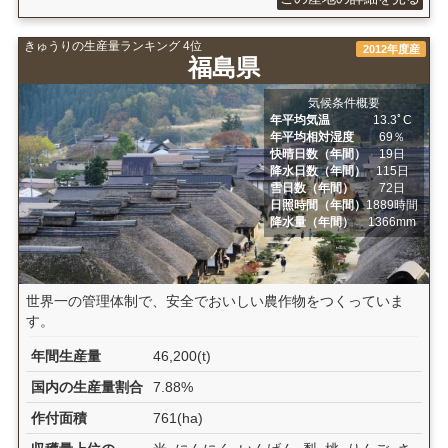
きゅうりの生産量ランキング 4位
2012年度産
福島県
気候条件概要
年平均気温
13.3ﾟC
年平均相対湿度
69％
快晴日数（年間）
19日
降水日数（年間）
115日
雪日数（年間）
72日
日照時間（年間）
1889時間
降水量（年間）
1366mm
世界一の管理体制で、安全でおいしい農作物をつくっていま
す。
年間生産量
46,200(t)
国内の生産量割合
7.88%
作付面積
761(ha)