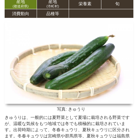
産地
産地
栄養
素
旬
(都道府県)
(市町村)
消費動向
品種等
写真: きゅうり
きゅうりは、一般的には夏野菜として夏場に栽培される野菜です
が、温暖な気候をもつ地域では冬でも積極的に栽培されていま
す。出荷時期によって、冬春キュウリ、夏秋キュウリに区分され
ます。冬春キュウリは宮崎県や群馬県等、夏秋キュウリは福島県