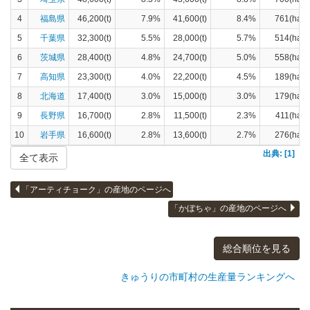
4
福島県
46,200(t)
7.9%
41,600(t)
8.4%
761(ha)
5
千葉県
32,300(t)
5.5%
28,000(t)
5.7%
514(ha)
6
茨城県
28,400(t)
4.8%
24,700(t)
5.0%
558(ha)
7
高知県
23,300(t)
4.0%
22,200(t)
4.5%
189(ha)
8
北海道
17,400(t)
3.0%
15,000(t)
3.0%
179(ha)
9
長野県
16,700(t)
2.8%
11,500(t)
2.3%
411(ha)
10
岩手県
16,600(t)
2.8%
13,600(t)
2.7%
276(ha)
出典: [1]
全て表示
「アーティチョーク」の産地のページへ
「かぼちゃ」の産地のページへ
総合順位を見る
きゅうりの市町村の生産量ランキングへ