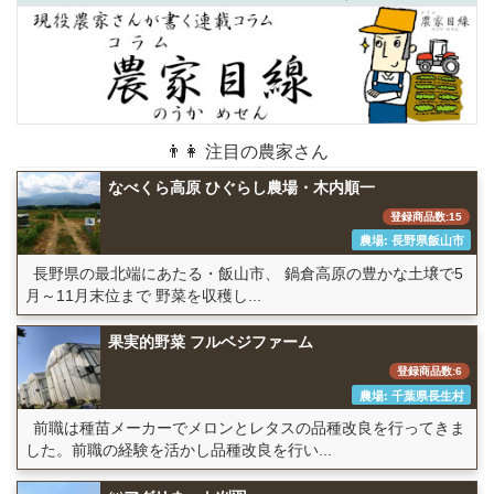
👨👩 注目の農家さん
なべくら高原 ひぐらし農場・木内順一
登録商品数:15
農場: 長野県飯山市
長野県の最北端にあたる・飯山市、 鍋倉高原の豊かな土壌で5
月～11月末位まで 野菜を収穫し...
果実的野菜 フルベジファーム
登録商品数:6
農場: 千葉県長生村
前職は種苗メーカーでメロンとレタスの品種改良を行ってきま
した。前職の経験を活かし品種改良を行い...