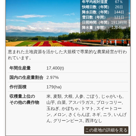
年平均相対湿度
67％
快晴日数（年間）
26日
降水日数（年間）
144日
雪日数（年間）
121日
日照時間（年間）
1913時間
降水量（年間）
1204mm
恵まれた土地資源を活かした大規模で専業的な農業経営が行わ
れています。
年間生産量
17,400(t)
国内の生産量割合
2.97%
作付面積
179(ha)
収穫量上位の
米, 麦類, 大根, 人参, ごぼう, じゃがいも,
その他の農作物
山芋, 白菜, アスパラガス, ブロッコリー,
玉ねぎ, かぼちゃ, トマト, スイートコー
ン, メロン, さくらんぼ, ネギ, ニラ, いんげ
ん, グリーンピース, 西洋なし
この産地の詳細を見る