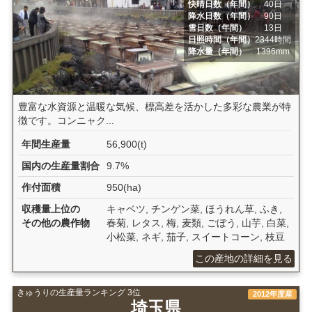
快晴日数（年間）
40日
降水日数（年間）
90日
雪日数（年間）
13日
日照時間（年間）
2344時間
降水量（年間）
1396mm
豊富な水資源と温暖な気候、標高差を活かした多彩な農業が特
徴です。コンニャク...
年間生産量
56,900(t)
国内の生産量割合
9.7%
作付面積
950(ha)
収穫量上位の
キャベツ, チンゲン菜, ほうれん草, ふき,
その他の農作物
春菊, レタス, 梅, 麦類, ごぼう, 山芋, 白菜,
小松菜, ネギ, 茄子, スイートコーン, 枝豆
この産地の詳細を見る
きゅうりの生産量ランキング 3位
2012年度産
埼玉県