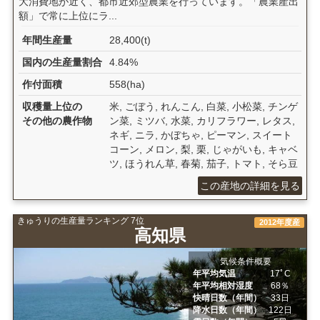
大消費地が近く、都市近郊型農業を行っています。「農業産出
額」で常に上位にラ...
年間生産量
28,400(t)
国内の生産量割合
4.84%
作付面積
558(ha)
収穫量上位の
米, ごぼう, れんこん, 白菜, 小松菜, チンゲ
その他の農作物
ン菜, ミツバ, 水菜, カリフラワー, レタス,
ネギ, ニラ, かぼちゃ, ピーマン, スイート
コーン, メロン, 梨, 栗, じゃがいも, キャベ
ツ, ほうれん草, 春菊, 茄子, トマト, そら豆
この産地の詳細を見る
きゅうりの生産量ランキング 7位
2012年度産
高知県
気候条件概要
年平均気温
17ﾟC
年平均相対湿度
68％
快晴日数（年間）
33日
降水日数（年間）
122日