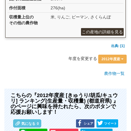
作付面積
276(ha)
収穫量上位の
米, りんご, ピーマン, さくらんぼ
その他の農作物
この産地の詳細を見る
出典: [1]
年度を変更する
2012年度産
農作物一覧
こちらの『2012年度産 [きゅうり/胡瓜/キュウ
リ] ランキング(生産量・収穫量) (都道府県) 』
のページに興味を持たれたら、次のボタンで
応援お願いします！
シェア
ツイート
気になる
0