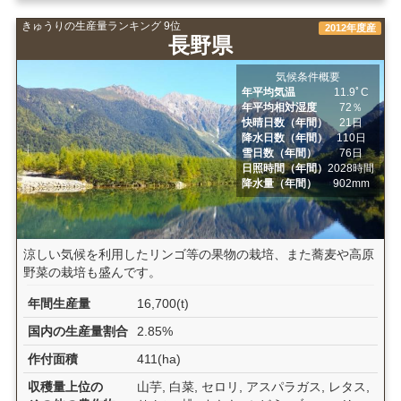
きゅうりの生産量ランキング 9位
2012年度産
長野県
気候条件概要
年平均気温
11.9ﾟC
年平均相対湿度
72％
快晴日数（年間）
21日
降水日数（年間）
110日
雪日数（年間）
76日
日照時間（年間）
2028時間
降水量（年間）
902mm
涼しい気候を利用したリンゴ等の果物の栽培、また蕎麦や高原
野菜の栽培も盛んです。
年間生産量
16,700(t)
国内の生産量割合
2.85%
作付面積
411(ha)
収穫量上位の
山芋, 白菜, セロリ, アスパラガス, レタス,