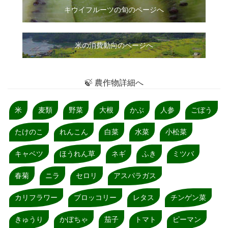
キウイフルーツの旬のページへ
米の消費動向のページへ
🍃 農作物詳細へ
米
麦類
野菜
大根
かぶ
人参
ごぼう
たけのこ
れんこん
白菜
水菜
小松菜
キャベツ
ほうれん草
ネギ
ふき
ミツバ
春菊
ニラ
セロリ
アスパラガス
カリフラワー
ブロッコリー
レタス
チンゲン菜
きゅうり
かぼちゃ
茄子
トマト
ピーマン