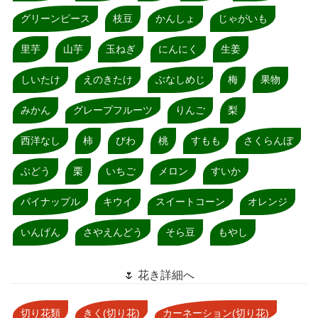
グリーンピース
枝豆
かんしょ
じゃがいも
里芋
山芋
玉ねぎ
にんにく
生姜
しいたけ
えのきたけ
ぶなしめじ
梅
果物
みかん
グレープフルーツ
りんご
梨
西洋なし
柿
びわ
桃
すもも
さくらんぼ
ぶどう
栗
いちご
メロン
すいか
パイナップル
キウイ
スイートコーン
オレンジ
いんげん
さやえんどう
そら豆
もやし
🌷 花き詳細へ
切り花類
きく(切り花)
カーネーション(切り花)