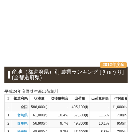
2012年度産
産地（都道府県）別 農業ランキング [きゅうり]
(全都道府県)
平成24年産野菜生産出荷統計
#
都道府県
収穫量
収穫量割合
出荷量
出荷量割合
作付面積
-
全国
586,600(t)
-
495,100(t)
-
11,600(ha)
1
宮崎県
61,000(t)
10.4%
57,600(t)
11.6%
738(ha)
2
群馬県
56,900(t)
9.7%
49,800(t)
10.1%
950(ha)
3
埼玉県
48,600(t)
8.3%
43,600(t)
8.8%
700(ha)