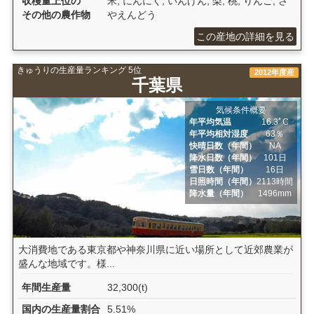
収穫量上位の
米, にんにく, いんげん, 梨, 桃, りんご, さ
その他の農作物
やえんどう
この産地の詳細を見る
きゅうりの生産量ランキング 5位
2012年度産
千葉県
気候条件概要
年平均気温
16.3ﾟC
年平均相対湿度
63％
快晴日数（年間）
NA
降水日数（年間）
101日
雪日数（年間）
16日
日照時間（年間）
2113時間
降水量（年間）
1496mm
大消費地である東京都や神奈川県に近い場所として近郊農業が
盛んな地域です。様...
年間生産量
32,300(t)
国内の生産量割合
5.51%