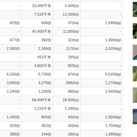
-
33,400千本
5,400(a)
-
-
7,520千本
12,300(a)
-
625(t)
606(t)
37(ha)
1,690(kg)
-
45,400千本
11,000(a)
-
477(t)
392(t)
32(ha)
1,490(kg)
2,360(t)
2,160(t)
117(ha)
2,020(kg)
-
453千本
295(a)
-
-
4,800千本
805(a)
-
6,320(t)
5,730(t)
97(ha)
6,520(kg)
3,890(t)
3,270(t)
306(ha)
1,270(kg)
2,240(t)
1,230(t)
88(ha)
2,540(kg)
-
66,400千本
26,500(a)
-
-
1,310千本
1,180(a)
-
1,450(t)
805(t)
93(ha)
1,560(kg)
525(t)
362(t)
30(ha)
1,750(kg)
389(t)
244(t)
28(ha)
1,390(kg)