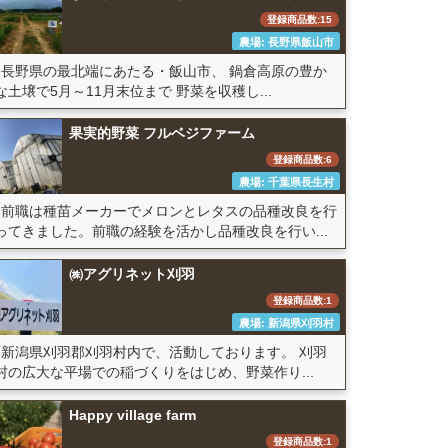
登録商品数:15
農場: 長野県飯山市
長野県の最北端にあたる・飯山市、 鍋倉高原の豊か
な土壌で5月～11月末位まで 野菜を収穫し...
果実的野菜 フルベジファーム
登録商品数:6
農場: 千葉県長生村
前職は種苗メーカーでメロンとレタスの品種改良を行
ってきました。前職の経験を活かし品種改良を行い...
㈱アグリネット刈羽
登録商品数:1
農場: 新潟県刈羽村
新潟県刈羽郡刈羽村内で、活動しております。 刈羽
村の広大な平場での稲づくりをはじめ、野菜作り...
Happy village farm
登録商品数:1