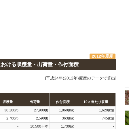
2012年度産
における収穫量・出荷量・作付面積
[平成24年(2012年)度産のデータで算出]
収穫量
出荷量
作付面積
10ａ当たり収量
30,100(t)
27,900(t)
1,860(ha)
1,620(kg)
2,700(t)
2,590(t)
363(ha)
745(kg)
-
10,500千本
1,730(a)
-