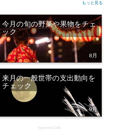
もっと見る
今月の旬の野菜や果物をチェ
ック
8月
来月の一般世帯の支出動向を
チェック
9月
Sponsored Link