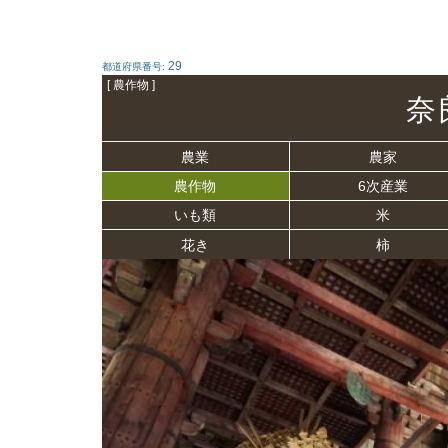
29
都道府県番号:
[ 農作物 ]
奈
農業
農家
農作物
6次産業
いも類
米
花き
柿