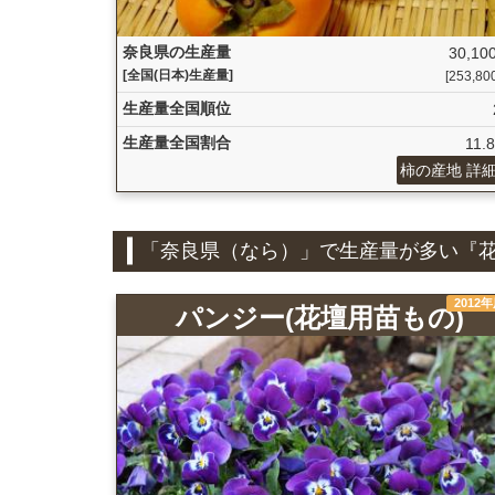
奈良県の生産量
30,100
[全国(日本)生産量]
[253,800 
生産量全国順位
生産量全国割合
11.
柿の産地 詳
「奈良県（なら）」で生産量が多い『
2012
パンジー(花壇用苗もの)