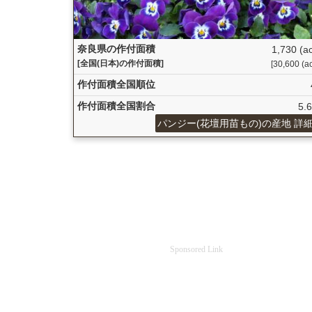
奈良県の作付面積
1,730 (a
[全国(日本)の作付面積]
[30,600 (ac
作付面積全国順位
作付面積全国割合
5.
パンジー(花壇用苗もの)の産地 詳
Sponsored Link