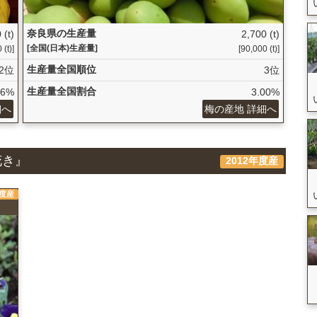
奈良県の生産量
 (t)
2,700 (t)
[全国(日本)生産量]
(t)]
[90,000 (t)]
生産量全国順位
2位
3位
生産量全国割合
86%
3.00%
細へ
梅の産地 詳細へ
花き』
2012年度産
年度産