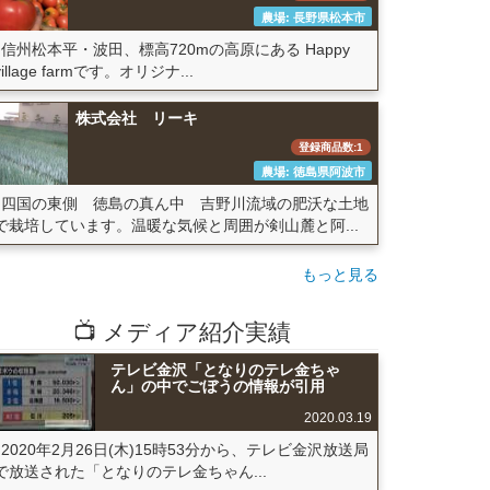
農場: 長野県松本市
信州松本平・波田、標高720mの高原にある Happy
village farmです。オリジナ...
株式会社 リーキ
登録商品数:1
農場: 徳島県阿波市
四国の東側 徳島の真ん中 吉野川流域の肥沃な土地
で栽培しています。温暖な気候と周囲が剣山麓と阿...
もっと見る
📺 メディア紹介実績
テレビ金沢「となりのテレ金ちゃ
ん」の中でごぼうの情報が引用
2020.03.19
2020年2月26日(木)15時53分から、テレビ金沢放送局
で放送された「となりのテレ金ちゃん...