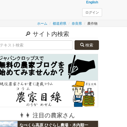
English
ログイン
ホーム
都道府県
奈良県
農作物
🔎 サイト内検索
検索
👨👩 注目の農家さん
なべくら高原 ひぐらし農場・木内順一