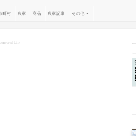
市町村
農家
商品
農家記事
その他
ponsored Link