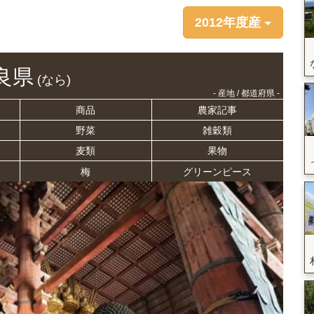
2012年度産
良県
(なら)
- 産地 / 都道府県 -
商品
農家記事
野菜
雑穀類
麦類
果物
梅
グリーンピース