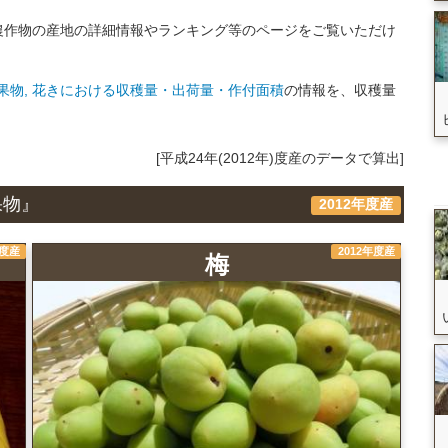
農作物の産地の詳細情報やランキング等のページをご覧いただけ
果物, 花きにおける収穫量・出荷量・作付面積
の情報を、収穫量
[平成24年(2012年)度産のデータで算出]
果物』
2012年度産
年度産
2012年度産
梅