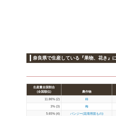
奈良県で生産している『果物、花き』
生産量全国割合
(全国順位)
農作物
11.86% (2)
柿
3% (3)
梅
5.65% (4)
パンジー(花壇用苗もの)