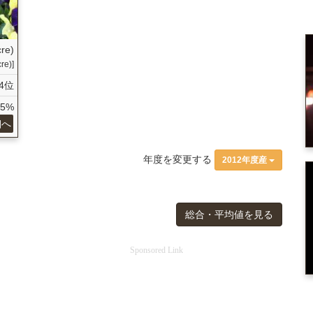
cre)
re)]
4位
65%
細へ
年度を変更する
2012年度産
総合・平均値を見る
Sponsored Link