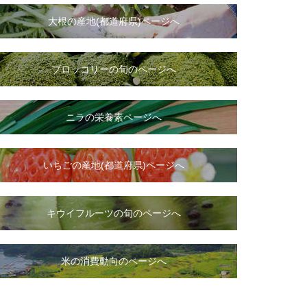
大根
の
産地(都道府県)ページへ
ブロッコリーの旬のページへ
ニラ
の
栄養素ページへ
いちご
の
産地(都道府県)ページへ
キウイフルーツの旬のページへ
米の消費動向のページへ