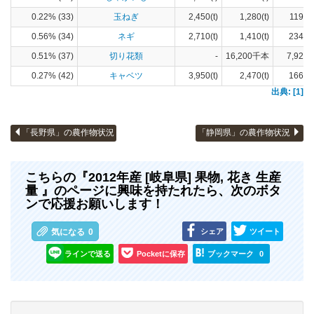
0.22% (33)
玉ねぎ
2,450(t)
1,280(t)
119(h
0.56% (34)
ネギ
2,710(t)
1,410(t)
234(h
0.51% (37)
切り花類
-
16,200千本
7,920(
0.27% (42)
キャベツ
3,950(t)
2,470(t)
166(h
出典: [1]
「長野県」の農作物状況
「静岡県」の農作物状況
こちらの『2012年産 [岐阜県] 果物, 花き 生産
量 』のページに興味を持たれたら、次のボタ
ンで応援お願いします！
シェア
ツイート
気になる
0
ラインで送る
Pocketに保存
ブックマーク
0