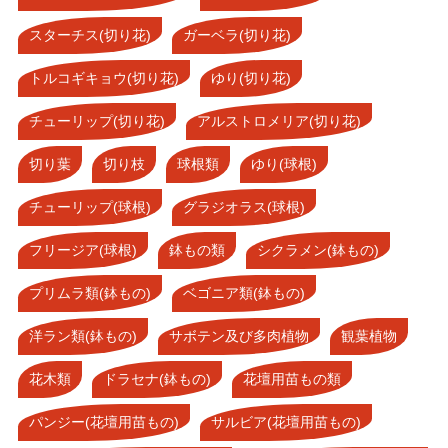
スターチス(切り花)
ガーベラ(切り花)
トルコギキョウ(切り花)
ゆり(切り花)
チューリップ(切り花)
アルストロメリア(切り花)
切り葉
切り枝
球根類
ゆり(球根)
チューリップ(球根)
グラジオラス(球根)
フリージア(球根)
鉢もの類
シクラメン(鉢もの)
プリムラ類(鉢もの)
ベゴニア類(鉢もの)
洋ラン類(鉢もの)
サボテン及び多肉植物
観葉植物
花木類
ドラセナ(鉢もの)
花壇用苗もの類
パンジー(花壇用苗もの)
サルビア(花壇用苗もの)