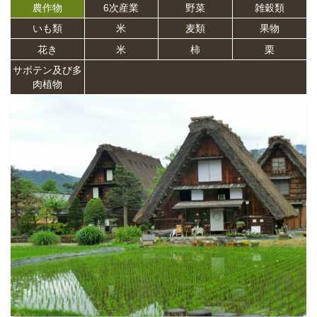
農作物
6次産業
野菜
雑穀類
いも類
米
麦類
果物
花き
米
柿
栗
サボテン及び多
肉植物