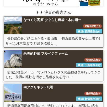
👨👩 注目の農家さん
なべくら高原 ひぐらし農場・木内順一
登録商品数:15
農場: 長野県飯山市
長野県の最北端にあたる・飯山市、 鍋倉高原の豊かな土壌で5
月～11月末位まで 野菜を収穫し...
果実的野菜 フルベジファーム
登録商品数:6
農場: 千葉県長生村
前職は種苗メーカーでメロンとレタスの品種改良を行ってきま
した。前職の経験を活かし品種改良を行い...
㈱アグリネット刈羽
登録商品数:1
農場: 新潟県刈羽村
新潟県刈羽郡刈羽村内で、活動しております。 刈羽村の広大