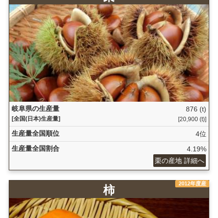
岐阜県の生産量
876 (t)
[全国(日本)生産量]
[20,900 (t)]
生産量全国順位
4位
生産量全国割合
4.19%
栗の産地 詳細へ
2012年度産
柿