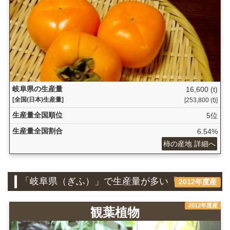
岐阜県の生産量
16,600 (t)
[全国(日本)生産量]
[253,800 (t)]
生産量全国順位
5位
生産量全国割合
6.54%
柿の産地 詳細へ
「岐阜県（ぎふ）」で生産量が多い『花き』
2012年度産
2012年度産
観葉植物