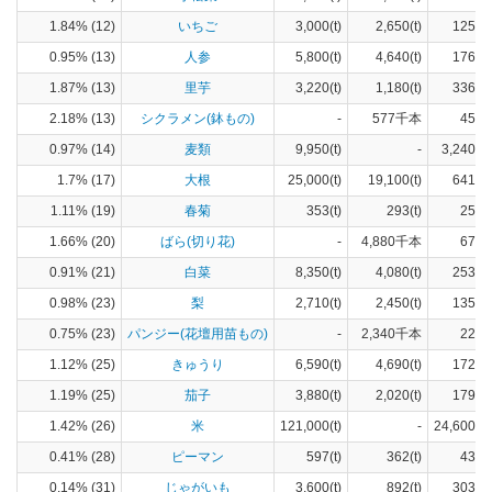
1.84% (12)
いちご
3,000(t)
2,650(t)
125(h
0.95% (13)
人参
5,800(t)
4,640(t)
176(h
1.87% (13)
里芋
3,220(t)
1,180(t)
336(h
2.18% (13)
シクラメン(鉢もの)
-
577千本
451(
0.97% (14)
麦類
9,950(t)
-
3,240(h
1.7% (17)
大根
25,000(t)
19,100(t)
641(h
1.11% (19)
春菊
353(t)
293(t)
25(h
1.66% (20)
ばら(切り花)
-
4,880千本
678(
0.91% (21)
白菜
8,350(t)
4,080(t)
253(h
0.98% (23)
梨
2,710(t)
2,450(t)
135(h
0.75% (23)
パンジー(花壇用苗もの)
-
2,340千本
229(
1.12% (25)
きゅうり
6,590(t)
4,690(t)
172(h
1.19% (25)
茄子
3,880(t)
2,020(t)
179(h
1.42% (26)
米
121,000(t)
-
24,600(h
0.41% (28)
ピーマン
597(t)
362(t)
43(h
0.14% (31)
じゃがいも
3,600(t)
892(t)
303(h