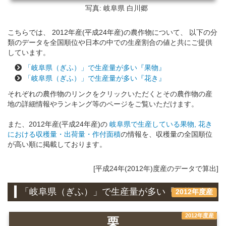
写真: 岐阜県
白川郷
こちらでは、 2012年産(平成24年産)の農作物について、 以下の分
類のデータを全国順位や日本の中での生産割合の値と共にご提供
しています。
「岐阜県（ぎふ）」で生産量が多い『果物』
「岐阜県（ぎふ）」で生産量が多い『花き』
それぞれの農作物のリンクをクリックいただくとその農作物の産
地の詳細情報やランキング等のページをご覧いただけます。
また、2012年産(平成24年産)の
岐阜県で生産している果物, 花き
における収穫量・出荷量・作付面積
の情報を、収穫量の全国順位
が高い順に掲載しております。
[平成24年(2012年)度産のデータで算出]
「岐阜県（ぎふ）」で生産量が多い『果物』
2012年度産
2012年度産
栗