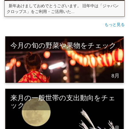
新年あけましておめでとうございます。 旧年中は「ジャパン
クロップス」をご利用・ご活用いた...
もっと見る
今月の旬の野菜や果物をチェック
8月
来月の一般世帯の支出動向をチェ
ック
9月