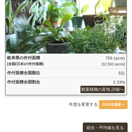
岐阜県の作付面積
756 (acre)
[全国(日本)の作付面積]
[32,500 (acre)]
作付面積全国順位
5位
作付面積全国割合
2.33%
観葉植物の産地 詳細へ
年度を変更する
2012年度産
総合・平均値を見る