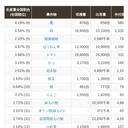
生産量全国割合
(全国順位)
農作物
収穫量
出荷量
作付面
4.19% (4)
栗
876(t)
656(t)
580(h
6.54% (5)
柿
16,600(t)
15,100(t)
1,320(h
2.33% (5)
観葉植物
-
2,580千本
756(
4.67% (6)
ほうれん草
12,300(t)
10,900(t)
1,330(h
3.68% (7)
トマト
26,600(t)
24,300(t)
311(h
3.14% (8)
かぶ
4,270(t)
3,220(t)
166(h
2.62% (8)
花木類
-
4,490千本
1,150(
2.43% (10)
枝豆
1,700(t)
1,380(t)
328(h
0.64% (10)
桃
861(t)
777(t)
79(h
0.2% (11)
りんご
1,550(t)
1,420(t)
93(h
2.72% (11)
鉢もの類
-
20,500千本
4,890(
2.01% (11)
洋ラン類(鉢もの)
-
371千本
452(
2.74% (11)
花壇用苗もの類
-
21,200千本
4,290(
2.14% (12)
小松菜
2,150(t)
1,840(t)
157(h