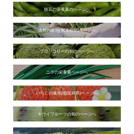
枝豆の栄養素のページへ
大根
の
産地(都道府県)ページへ
ブロッコリーの旬のページへ
ニラ
の
栄養素ページへ
いちご
の
産地(都道府県)ページへ
キウイフルーツの旬のページへ