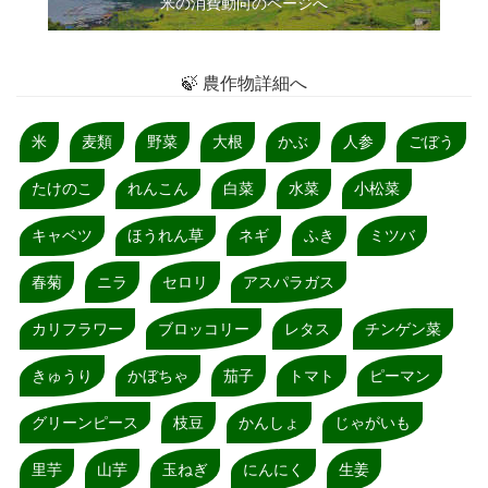
米の消費動向のページへ
🍃 農作物詳細へ
米
麦類
野菜
大根
かぶ
人参
ごぼう
たけのこ
れんこん
白菜
水菜
小松菜
キャベツ
ほうれん草
ネギ
ふき
ミツバ
春菊
ニラ
セロリ
アスパラガス
カリフラワー
ブロッコリー
レタス
チンゲン菜
きゅうり
かぼちゃ
茄子
トマト
ピーマン
グリーンピース
枝豆
かんしょ
じゃがいも
里芋
山芋
玉ねぎ
にんにく
生姜