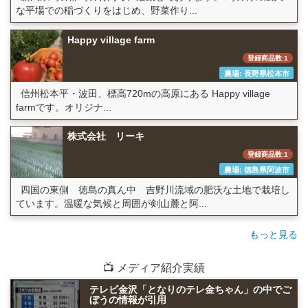
な平場での稲づくりをはじめ、野菜作り...
Happy village farm
登録商品数:1
農場: 長野県松本市
信州松本平・波田、標高720mの高原にある Happy village
farmです。オリジナ...
株式会社 リーキ
登録商品数:1
農場: 徳島県阿波市
四国の東側 徳島の真ん中 吉野川流域の肥沃な土地で栽培し
ています。温暖な気候と周囲が剣山麓と阿...
もっと見る
📺 メディア紹介実績
テレビ金沢「となりのテレ金ちゃん」の中でご
ぼうの情報が引用