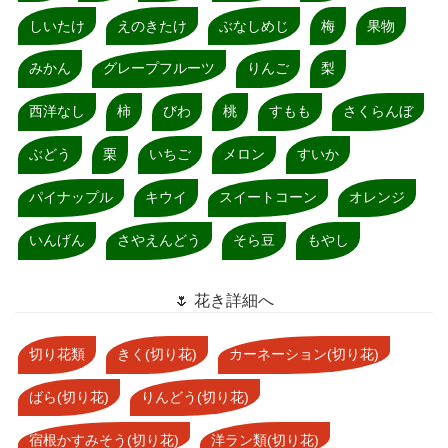
しいたけ
えのきたけ
ぶなしめじ
梅
果物
みかん
グレープフルーツ
りんご
梨
西洋なし
柿
びわ
桃
すもも
さくらんぼ
ぶどう
栗
いちご
メロン
すいか
パイナップル
キウイ
スイートコーン
オレンジ
いんげん
さやえんどう
そら豆
もやし
🌷 花き詳細へ
切り花類
きく(切り花)
カーネーション(切り花)
ばら(切り花)
りんどう(切り花)
宿根かすみそう(切り花)
洋ラン類(切り花)