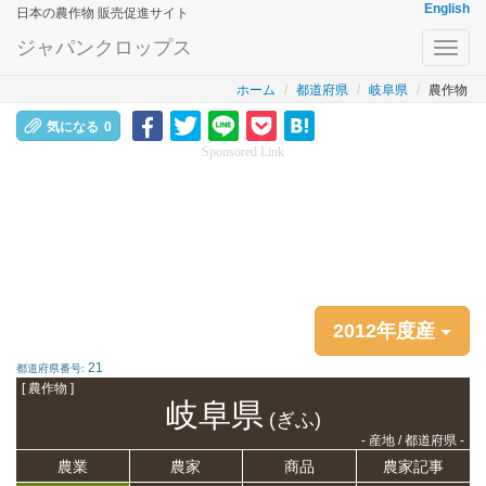
English
日本の農作物 販売促進サイト
ジャパンクロップス
Toggl
navig
ホーム
都道府県
岐阜県
農作物
気になる
0
Sponsored Link
2012年度産
21
都道府県番号:
[ 農作物 ]
岐阜県
(ぎふ)
- 産地 / 都道府県 -
農業
農家
商品
農家記事