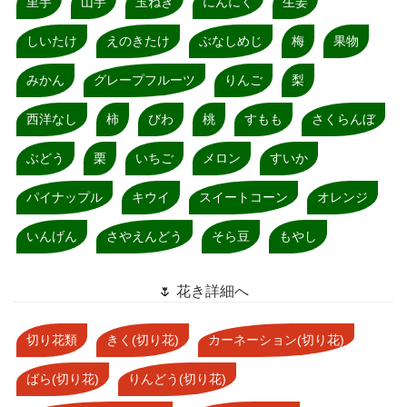
里芋
山芋
玉ねぎ
にんにく
生姜
しいたけ
えのきたけ
ぶなしめじ
梅
果物
みかん
グレープフルーツ
りんご
梨
西洋なし
柿
びわ
桃
すもも
さくらんぼ
ぶどう
栗
いちご
メロン
すいか
パイナップル
キウイ
スイートコーン
オレンジ
いんげん
さやえんどう
そら豆
もやし
🌷 花き詳細へ
切り花類
きく(切り花)
カーネーション(切り花)
ばら(切り花)
りんどう(切り花)