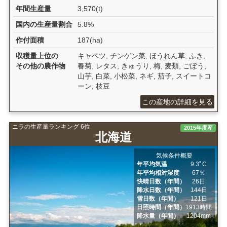
年間生産量
3,570(t)
国内の生産量割合
5.8%
作付面積
187(ha)
収穫量上位の
キャベツ, チンゲン菜, ほうれん草, ふき,
その他の農作物
春菊, レタス, きゅうり, 梅, 麦類, ごぼう,
山芋, 白菜, 小松菜, ネギ, 茄子, スイートコ
ーン, 枝豆
この産地の詳細を見る
ニラの生産量ランキング 6位
2015年度産
北海道
気候条件概要
年平均気温
9.3ﾟC
年平均相対湿度
67％
快晴日数（年間）
26日
降水日数（年間）
144日
雪日数（年間）
121日
日照時間（年間）
1913時間
降水量（年間）
1204mm