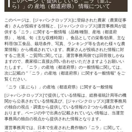
このページ で 提供している「ニラ（韮,に
ら）」
の 産地（都道府県） 情報について
このページは、[ジャパンクロップス]に登録された農家（農業従事
者）さんが投稿する情報と、[ジャパンクロップス]運営事務局が提
供する「ニラ」に関する一般情報（品種/種類、産地（都道府
県）、地域、旬（主な収穫時期）、食品としての栄養/効果、主な
料理/加工食品、栽培条件、写真、ランキング等を含めた様々な農
業情報）から構成されています。農家さんが投稿された情報に対
するご意見・ご質問に関しては、運営事務局側では回答致しかね
ますので、農家様に直接お問い合わせいただきますようお願いい
たします。「ニラ」の産地（都道府県）の一般情報に関しては、
次に記載の "「ニラ」の産地（都道府県）に関する一般情報" をご
覧ください。
「ニラ（韮,にら）」
の
産地（都道府県）に関する一般
情報
[ジャパンクロップス]で提供している情報は、総務省統計局等の機
関から公表されている情報及び、[ジャパンクロップス]運営事務局
の独自の視点・調査から提供している情報の２つから構成されて
おります。ページの中で出典が記載されていない情報は、当運営
事務局の独自の視点から提供された情報となります。
運営事務局では、日本で生産された農作物の「ニラ」に関して、