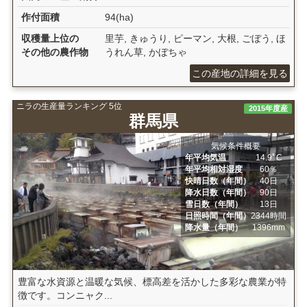
作付面積
94(ha)
収穫量上位の
里芋, きゅうり, ピーマン, 大根, ごぼう, ほ
その他の農作物
うれん草, かぼちゃ
この産地の詳細を見る
ニラの生産量ランキング 5位
2015年度産
群馬県
気候条件概要
年平均気温
14.9ﾟC
年平均相対湿度
60％
快晴日数（年間）
40日
降水日数（年間）
90日
雪日数（年間）
13日
日照時間（年間）
2344時間
降水量（年間）
1396mm
豊富な水資源と温暖な気候、標高差を活かした多彩な農業が特
徴です。コンニャク...