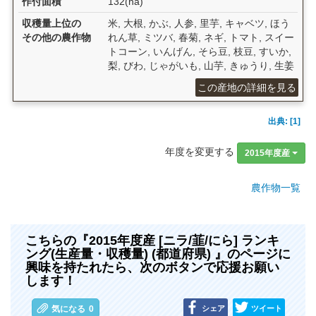
作付面積
132(ha)
収穫量上位の
米, 大根, かぶ, 人参, 里芋, キャベツ, ほう
その他の農作物
れん草, ミツバ, 春菊, ネギ, トマト, スイー
トコーン, いんげん, そら豆, 枝豆, すいか,
梨, びわ, じゃがいも, 山芋, きゅうり, 生姜
この産地の詳細を見る
出典: [1]
年度を変更する
2015年度産
農作物一覧
こちらの『2015年度産 [ニラ/韮/にら] ランキ
ング(生産量・収穫量) (都道府県) 』のページに
興味を持たれたら、次のボタンで応援お願い
します！
シェア
ツイート
気になる
0