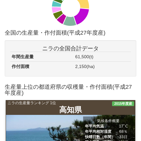
全国の生産量・作付面積(平成27年度産)
ニラの全国合計データ
年間生産量
61,500(t)
作付面積
2,150(ha)
生産量上位の都道府県の収穫量・作付面積(平成27
年度産)
ニラの生産量ランキング 1位
2015年度産
高知県
気候条件概要
年平均気温
17ﾟC
年平均相対湿度
68％
快晴日数（年間）
33日