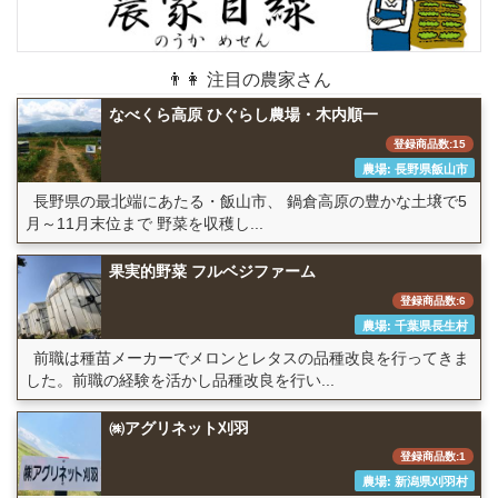
👨👩 注目の農家さん
なべくら高原 ひぐらし農場・木内順一
登録商品数:15
農場: 長野県飯山市
長野県の最北端にあたる・飯山市、 鍋倉高原の豊かな土壌で5
月～11月末位まで 野菜を収穫し...
果実的野菜 フルベジファーム
登録商品数:6
農場: 千葉県長生村
前職は種苗メーカーでメロンとレタスの品種改良を行ってきま
した。前職の経験を活かし品種改良を行い...
㈱アグリネット刈羽
登録商品数:1
農場: 新潟県刈羽村