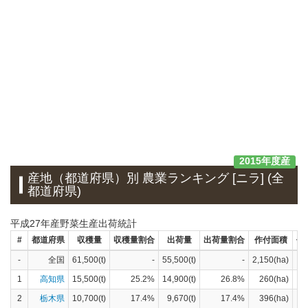
2015年度産
産地（都道府県）別 農業ランキング [ニラ] (全
都道府県)
平成27年産野菜生産出荷統計
#
都道府県
収穫量
収穫量割合
出荷量
出荷量割合
作付面積
作
-
全国
61,500(t)
-
55,500(t)
-
2,150(ha)
1
高知県
15,500(t)
25.2%
14,900(t)
26.8%
260(ha)
2
栃木県
10,700(t)
17.4%
9,670(t)
17.4%
396(ha)