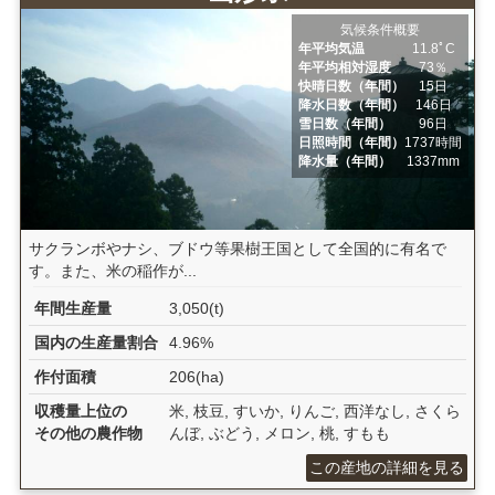
気候条件概要
年平均気温
11.8ﾟC
年平均相対湿度
73％
快晴日数（年間）
15日
降水日数（年間）
146日
雪日数（年間）
96日
日照時間（年間）
1737時間
降水量（年間）
1337mm
サクランボやナシ、ブドウ等果樹王国として全国的に有名で
す。また、米の稲作が...
年間生産量
3,050(t)
国内の生産量割合
4.96%
作付面積
206(ha)
収穫量上位の
米, 枝豆, すいか, りんご, 西洋なし, さくら
その他の農作物
んぼ, ぶどう, メロン, 桃, すもも
この産地の詳細を見る