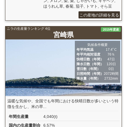
ン, メロン, 梨, 栗, じゃがいも, キャベツ,
ほうれん草, 春菊, 茄子, トマト, そら豆
この産地の詳細を見る
ニラの生産量ランキング 4位
2015年度産
宮崎県
気候条件概要
年平均気温
17.4ﾟC
年平均相対湿度
76％
快晴日数（年間）
47日
降水日数（年間）
120日
雪日数（年間）
0日
日照時間（年間）
2072時間
降水量（年間）
2732mm
温暖な気候や、全国でも年間における快晴日数が多いという特
徴を生かし、米の早...
年間生産量
4,040(t)
国内の生産量割合
6.57%