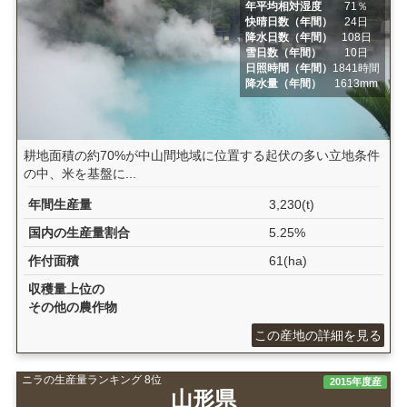
年平均相対湿度
71％
快晴日数（年間）
24日
降水日数（年間）
108日
雪日数（年間）
10日
日照時間（年間）
1841時間
降水量（年間）
1613mm
耕地面積の約70%が中山間地域に位置する起伏の多い立地条件
の中、米を基盤に...
年間生産量
3,230(t)
国内の生産量割合
5.25%
作付面積
61(ha)
収穫量上位の
その他の農作物
この産地の詳細を見る
ニラの生産量ランキング 8位
2015年度産
山形県