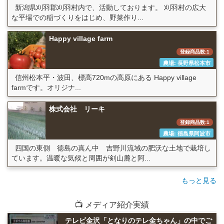
新潟県刈羽郡刈羽村内で、活動しております。 刈羽村の広大
な平場での稲づくりをはじめ、野菜作り...
Happy village farm
登録商品数:1
農場: 長野県松本市
信州松本平・波田、標高720mの高原にある Happy village
farmです。オリジナ...
株式会社 リーキ
登録商品数:1
農場: 徳島県阿波市
四国の東側 徳島の真ん中 吉野川流域の肥沃な土地で栽培し
ています。温暖な気候と周囲が剣山麓と阿...
もっと見る
📺 メディア紹介実績
テレビ金沢「となりのテレ金ちゃん」の中でご