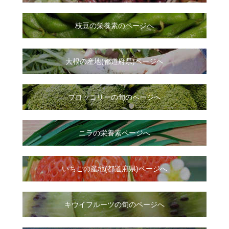
枝豆の栄養素のページへ
大根
の
産地(都道府県)ページへ
ブロッコリーの旬のページへ
ニラ
の
栄養素ページへ
いちご
の
産地(都道府県)ページへ
キウイフルーツの旬のページへ