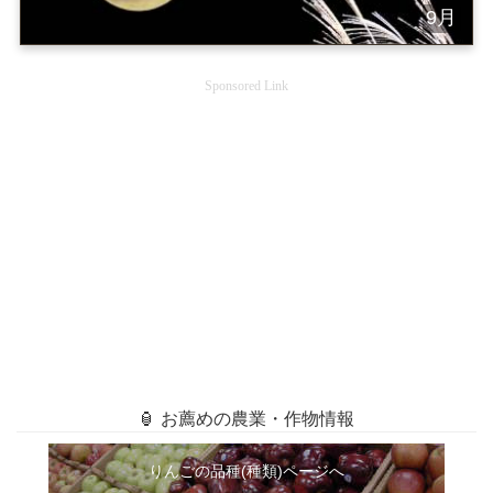
9月
Sponsored Link
🏮 お薦めの農業・作物情報
りんごの品種(種類)ページへ