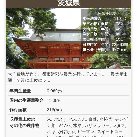
茨城県
気候条件概要
年平均気温
14.2ﾟC
年平均相対湿度
72％
快晴日数（年間）
46日
降水日数（年間）
99日
雪日数（年間）
10日
日照時間（年間）
2250時間
降水量（年間）
1471mm
大消費地が近く、都市近郊型農業を行っています。「農業産出
額」で常に上位にラ...
年間生産量
6,980(t)
国内の生産量割合
11.35%
作付面積
216(ha)
収穫量上位の
米, ごぼう, れんこん, 白菜, 小松菜, チンゲ
その他の農作物
ン菜, ミツバ, 水菜, カリフラワー, レタス,
ネギ, かぼちゃ, ピーマン, スイートコー