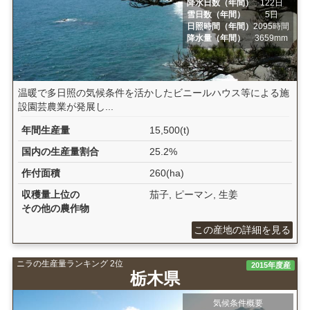
降水日数（年間）
122日
雪日数（年間）
5日
日照時間（年間）
2095時間
降水量（年間）
3659mm
温暖で多日照の気候条件を活かしたビニールハウス等による施
設園芸農業が発展し...
年間生産量
15,500(t)
国内の生産量割合
25.2%
作付面積
260(ha)
収穫量上位の
茄子, ピーマン, 生姜
その他の農作物
この産地の詳細を見る
ニラの生産量ランキング 2位
2015年度産
栃木県
気候条件概要