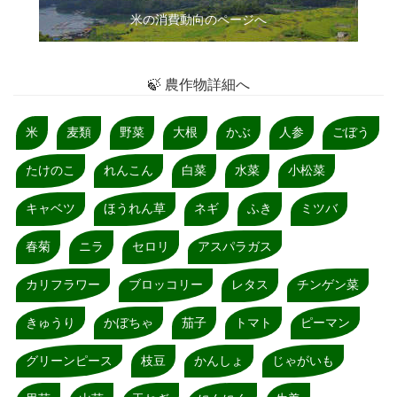
米の消費動向のページへ
🍃 農作物詳細へ
米
麦類
野菜
大根
かぶ
人参
ごぼう
たけのこ
れんこん
白菜
水菜
小松菜
キャベツ
ほうれん草
ネギ
ふき
ミツバ
春菊
ニラ
セロリ
アスパラガス
カリフラワー
ブロッコリー
レタス
チンゲン菜
きゅうり
かぼちゃ
茄子
トマト
ピーマン
グリーンピース
枝豆
かんしょ
じゃがいも