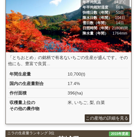
年平均気温
14.2ﾟC
年平均相対湿度
66％
快晴日数（年間）
50日
降水日数（年間）
104日
雪日数（年間）
14日
日照時間（年間）
2180時間
降水量（年間）
1764mm
「とちおとめ」の銘柄で有名ないちごの生産が盛んです。その
他にも、豊富で良質...
年間生産量
10,700(t)
国内の生産量割合
17.4%
作付面積
396(ha)
収穫量上位の
米, いちご, 梨, 白菜
その他の農作物
この産地の詳細を見る
ニラの生産量ランキング 3位
2015年度産