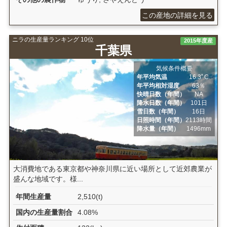
この産地の詳細を見る
ニラの生産量ランキング 10位
2015年度産
千葉県
気候条件概要
年平均気温
16.3ﾟC
年平均相対湿度
63％
快晴日数（年間）
NA
降水日数（年間）
101日
雪日数（年間）
16日
日照時間（年間）
2113時間
降水量（年間）
1496mm
大消費地である東京都や神奈川県に近い場所として近郊農業が
盛んな地域です。様...
年間生産量
2,510(t)
国内の生産量割合
4.08%