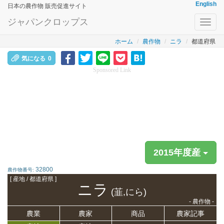
English
日本の農作物 販売促進サイト
ジャパンクロップス
Toggl
navig
ホーム
農作物
ニラ
都道府県
気になる
0
Sponsored Link
2015年度産
32800
農作物番号:
[ 産地 / 都道府県 ]
ニラ
(韮,にら)
- 農作物 -
農業
農家
商品
農家記事