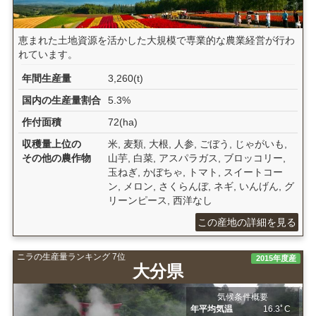
恵まれた土地資源を活かした大規模で専業的な農業経営が行わ
れています。
年間生産量
3,260(t)
国内の生産量割合
5.3%
作付面積
72(ha)
収穫量上位の
米, 麦類, 大根, 人参, ごぼう, じゃがいも,
その他の農作物
山芋, 白菜, アスパラガス, ブロッコリー,
玉ねぎ, かぼちゃ, トマト, スイートコー
ン, メロン, さくらんぼ, ネギ, いんげん, グ
リーンピース, 西洋なし
この産地の詳細を見る
ニラの生産量ランキング 7位
2015年度産
大分県
気候条件概要
年平均気温
16.3ﾟC