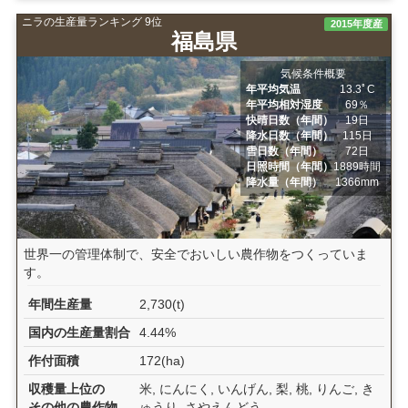
ニラの生産量ランキング 9位
2015年度産
福島県
気候条件概要
年平均気温
13.3ﾟC
年平均相対湿度
69％
快晴日数（年間）
19日
降水日数（年間）
115日
雪日数（年間）
72日
日照時間（年間）
1889時間
降水量（年間）
1366mm
世界一の管理体制で、安全でおいしい農作物をつくっていま
す。
年間生産量
2,730(t)
国内の生産量割合
4.44%
作付面積
172(ha)
収穫量上位の
米, にんにく, いんげん, 梨, 桃, りんご, き
その他の農作物
ゅうり, さやえんどう