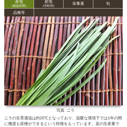
産地
産地
栄養
素
旬
(都道府県)
(市町村)
品種等
写真: ニラ
ニラの生育適温は約20℃となっており、温暖な環境下では1年の間
に幾度も収穫ができるという特徴をもっています。韮の生産量ラ