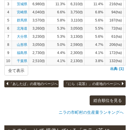
3
茨城県
6,980(t)
11.3%
6,310(t)
11.4%
216(ha)
4
宮崎県
4,040(t)
6.6%
3,750(t)
6.8%
94(ha)
5
群馬県
3,570(t)
5.8%
3,110(t)
5.6%
187(ha)
6
北海道
3,260(t)
5.3%
3,050(t)
5.5%
72(ha)
7
大分県
3,230(t)
5.3%
3,130(t)
5.6%
61(ha)
8
山形県
3,050(t)
5.0%
2,590(t)
4.7%
206(ha)
9
福島県
2,730(t)
4.4%
2,300(t)
4.1%
172(ha)
10
千葉県
2,510(t)
4.1%
2,130(t)
3.8%
132(ha)
出典: [1]
全て表示
「あしたば」の産地のページへ
「にら（花茎）」の産地のページへ
総合順位を見る
ニラの市町村の生産量ランキングへ