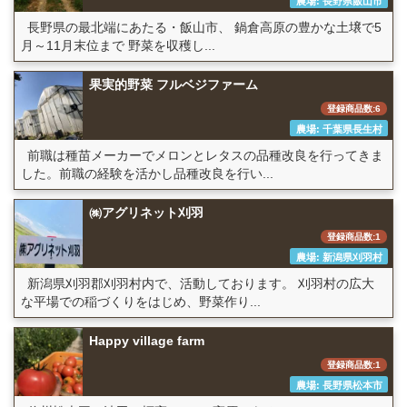
農場: 長野県飯山市
長野県の最北端にあたる・飯山市、 鍋倉高原の豊かな土壌で5
月～11月末位まで 野菜を収穫し...
果実的野菜 フルベジファーム
登録商品数:6
農場: 千葉県長生村
前職は種苗メーカーでメロンとレタスの品種改良を行ってきま
した。前職の経験を活かし品種改良を行い...
㈱アグリネット刈羽
登録商品数:1
農場: 新潟県刈羽村
新潟県刈羽郡刈羽村内で、活動しております。 刈羽村の広大
な平場での稲づくりをはじめ、野菜作り...
Happy village farm
登録商品数:1
農場: 長野県松本市