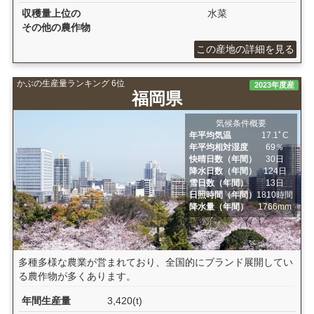
収穫量上位の
水菜
その他の農作物
この産地の詳細を見る
かぶの生産量ランキング 6位
2023年度産
福岡県
気候条件概要
年平均気温
17.1ﾟC
年平均相対湿度
69％
快晴日数（年間）
30日
降水日数（年間）
124日
雪日数（年間）
13日
日照時間（年間）
1810時間
降水量（年間）
1766mm
多種多様な農業が営まれており、全国的にブランド展開してい
る農作物が多くあります。
年間生産量
3,420(t)