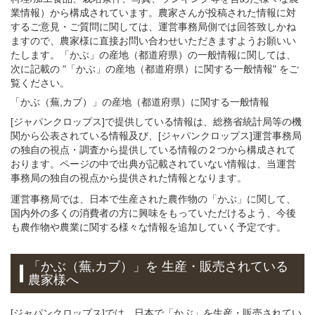
業情報）から構成されています。農家さんが投稿された情報に対
するご意見・ご質問に関しては、運営事務局側では回答致しかね
ますので、農家様に直接お問い合わせいただきますようお願いい
たします。「かぶ」の産地（都道府県）の一般情報に関しては、
次に記載の "「かぶ」の産地（都道府県）に関する一般情報" をご
覧ください。
「かぶ（蕪,カブ）」
の
産地（都道府県）に関する一般
情報
[ジャパンクロップス]で提供している情報は、総務省統計局等の機
関から公表されている情報及び、[ジャパンクロップス]運営事務局
の独自の視点・調査から提供している情報の２つから構成されて
おります。ページの中で出典が記載されていない情報は、当運営
事務局の独自の視点から提供された情報となります。
運営事務局では、日本で生産された農作物の「かぶ」に関して、
国内外の多くの消費者の方に興味をもっていただけるよう、今後
も農作物や農業に関する様々な情報を追加していく予定です。
「かぶ（蕪,カブ）」
を 生産・販売されている
農家様へ
[ジャパンクロップス]では、日本で「かぶ」を生産・販売されてい