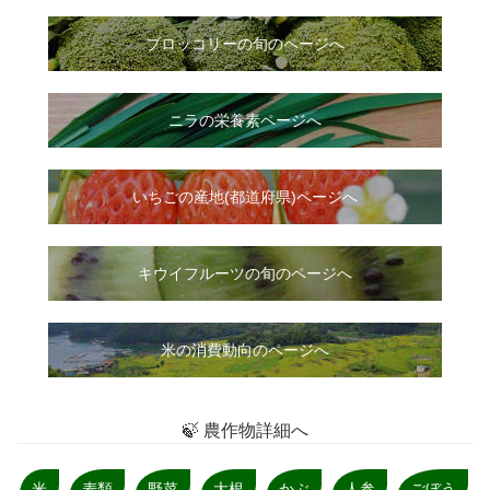
ブロッコリーの旬のページへ
ニラ
の
栄養素ページへ
いちご
の
産地(都道府県)ページへ
キウイフルーツの旬のページへ
米の消費動向のページへ
🍃 農作物詳細へ
米
麦類
野菜
大根
かぶ
人参
ごぼう