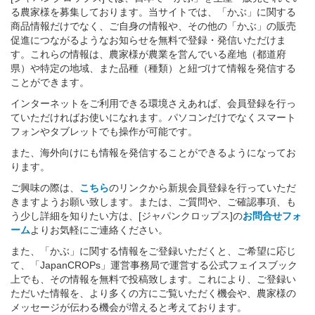
る農家様を募集しております。当サイトでは、「かぶ」に関する
商品情報だけでなく、ご自身の情報や、その他の「かぶ」の販売
促進につながるようなお知らせを無料で登録・発信いただけま
す。これらの情報は、農家様が農業を営んでいる産地（都道府
県）や特定の地域、また品種（種類）と紐づけて情報を発信する
ことができます。
インターネットをご利用できる環境さえあれば、会員登録を行っ
ていただければお使いになれます。パソコンだけでなくスマート
フォンやタブレットでも操作が可能です。
また、海外向けにも情報を発信することができるようになってお
ります。
ご興味の際は、
こちら
のリンクから新規会員登録を行っていただ
きますようお願い致します。または、ご質問や、ご確認事項、も
う少し詳細を知りたい方は、[ジャパンクロップス]の
お問合せフォ
ーム
よりお気軽にご連絡ください。
また、「かぶ」に関する情報をご登録いただくと、ご希望に応じ
て、「JapanCROPs」運営事務局で運営する公式フェイスブック
上でも、その情報を無料で投稿致します。これにより、ご登録い
ただいた情報を、より多くの方にご覧いただく機会や、農家様の
メッセージが伝わる機会が増えると考えております。