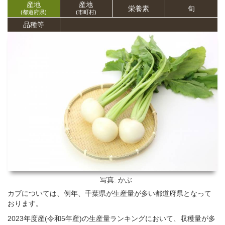
産地
産地
栄養
素
旬
(都道府県)
(市町村)
品種等
写真: かぶ
カブについては、例年、千葉県が生産量が多い都道府県となって
おります。
2023年度産(令和5年産)の生産量ランキングにおいて、収穫量が多