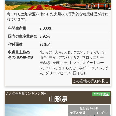
恵まれた土地資源を活かした大規模で専業的な農業経営が行わ
れています。
年間生産量
2,880(t)
国内の生産量割合
2.92%
作付面積
92(ha)
収穫量上位の
米, 麦類, 大根, 人参, ごぼう, じゃがいも,
その他の農作物
山芋, 白菜, アスパラガス, ブロッコリー,
玉ねぎ, かぼちゃ, トマト, スイートコー
ン, メロン, さくらんぼ, ネギ, ニラ, いんげ
ん, グリーンピース, 西洋なし
この産地の詳細を見る
かぶの生産量ランキング 9位
2023年度産
山形県
気候条件概要
年平均気温
11.8ﾟC