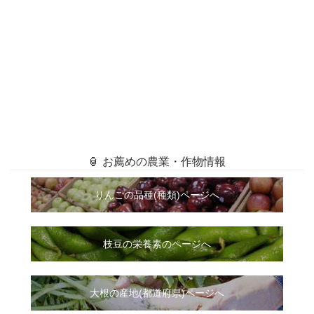
🏮 お薦めの農業・作物情報
りんごの品種(種類)ページへ
枝豆の栄養素のページへ
大根
の
産地(都道府県)ページへ