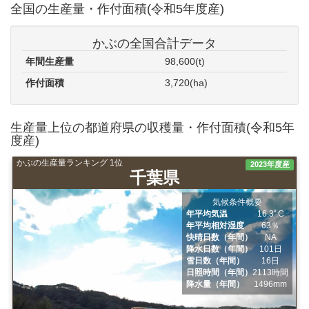
全国の生産量・作付面積(令和5年度産)
かぶの全国合計データ
年間生産量
98,600(t)
作付面積
3,720(ha)
生産量上位の都道府県の収穫量・作付面積(令和5年
度産)
かぶの生産量ランキング 1位
2023年度産
千葉県
気候条件概要
年平均気温
16.3ﾟC
年平均相対湿度
63％
快晴日数（年間）
NA
降水日数（年間）
101日
雪日数（年間）
16日
日照時間（年間）
2113時間
降水量（年間）
1496mm