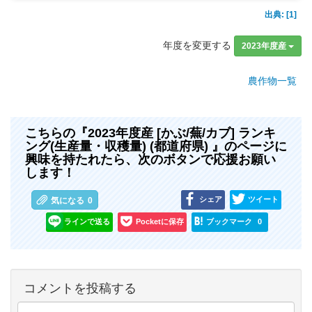
出典: [1]
年度を変更する
2023年度産
農作物一覧
こちらの『2023年度産 [かぶ/蕪/カブ] ランキ
ング(生産量・収穫量) (都道府県) 』のページに
興味を持たれたら、次のボタンで応援お願い
します！
シェア
ツイート
気になる
0
ラインで送る
Pocketに保存
ブックマーク
0
コメントを投稿する