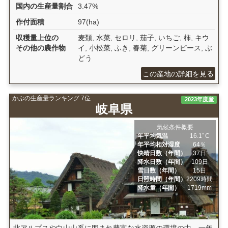
国内の生産量割合
3.47%
作付面積
97(ha)
収穫量上位の
麦類, 水菜, セロリ, 茄子, いちご, 柿, キウ
その他の農作物
イ, 小松菜, ふき, 春菊, グリーンピース, ぶ
どう
この産地の詳細を見る
かぶの生産量ランキング 7位
2023年度産
岐阜県
気候条件概要
年平均気温
16.1ﾟC
年平均相対湿度
64％
快晴日数（年間）
37日
降水日数（年間）
109日
雪日数（年間）
15日
日照時間（年間）
2209時間
降水量（年間）
1719mm