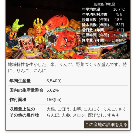
気候条件概要
年平均気温
10.7ﾟC
年平均相対湿度
75％
快晴日数（年間）
18日
降水日数（年間）
158日
雪日数（年間）
110日
日照時間（年間）
1735時間
降水量（年間）
1484mm
地域特性を生かした、米、りんご、野菜づくりが盛んです。特
に、りんご、にんに...
年間生産量
5,540(t)
国内の生産量割合
5.62%
作付面積
156(ha)
収穫量上位の
大根, ごぼう, 山芋, にんにく, りんご, さく
その他の農作物
らんぼ, 人参, メロン, 西洋なし, すもも
この産地の詳細を見る