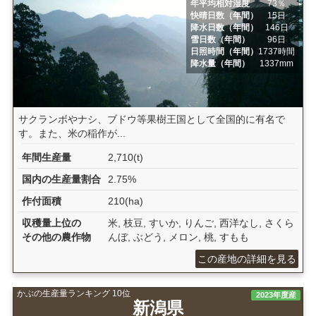
年平均相対湿度
73％
快晴日数（年間）
15日
降水日数（年間）
146日
雪日数（年間）
96日
日照時間（年間）
1737時間
降水量（年間）
1337mm
サクランボやナシ、ブドウ等果樹王国として全国的に有名で
す。また、米の稲作が...
年間生産量
2,710(t)
国内の生産量割合
2.75%
作付面積
210(ha)
収穫量上位の
米, 枝豆, すいか, りんご, 西洋なし, さくら
その他の農作物
んぼ, ぶどう, メロン, 桃, すもも
この産地の詳細を見る
かぶの生産量ランキング 10位
2023年度産
新潟県