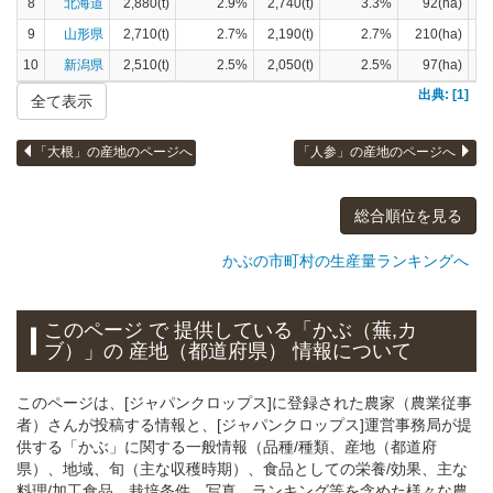
8
北海道
2,880(t)
2.9%
2,740(t)
3.3%
92(ha)
9
山形県
2,710(t)
2.7%
2,190(t)
2.7%
210(ha)
10
新潟県
2,510(t)
2.5%
2,050(t)
2.5%
97(ha)
出典: [1]
全て表示
「大根」の産地のページへ
「人参」の産地のページへ
総合順位を見る
かぶの市町村の生産量ランキングへ
このページ で 提供している「かぶ（蕪,カ
ブ）」
の 産地（都道府県） 情報について
このページは、[ジャパンクロップス]に登録された農家（農業従事
者）さんが投稿する情報と、[ジャパンクロップス]運営事務局が提
供する「かぶ」に関する一般情報（品種/種類、産地（都道府
県）、地域、旬（主な収穫時期）、食品としての栄養/効果、主な
料理/加工食品、栽培条件、写真、ランキング等を含めた様々な農