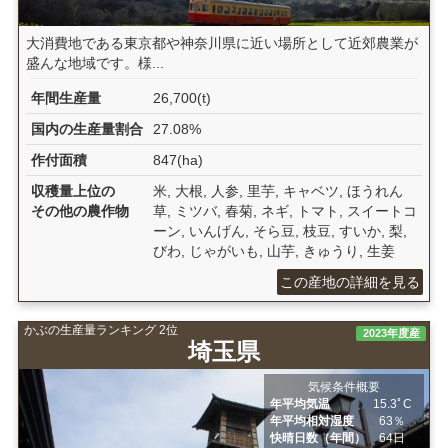
大消費地である東京都や神奈川県に近い場所として近郊農業が
盛んな地域です。様...
年間生産量
26,700(t)
国内の生産量割合
27.08%
作付面積
847(ha)
収穫量上位の
米, 大根, 人参, 里芋, キャベツ, ほうれん
その他の農作物
草, ミツバ, 春菊, ネギ, トマト, スイートコ
ーン, いんげん, そら豆, 枝豆, すいか, 梨,
びわ, じゃがいも, 山芋, きゅうり, 生姜
この産地の詳細を見る
かぶの生産量ランキング 2位
2023年度産
埼玉県
気候条件概要
年平均気温
15.3ﾟC
年平均相対湿度
63％
快晴日数（年間）
64日