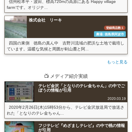
信州松本平・波田、標高720mの高原にある Happy village
farmです。オリジナ...
株式会社 リーキ
登録商品数:1
農場: 徳島県阿波市
四国の東側 徳島の真ん中 吉野川流域の肥沃な土地で栽培し
ています。温暖な気候と周囲が剣山麓と阿...
もっと見る
📺 メディア紹介実績
テレビ金沢「となりのテレ金ちゃん」の中でご
ぼうの情報が引用
2020.03.19
2020年2月26日(木)15時53分から、テレビ金沢放送局で放送さ
れた「となりのテレ金ちゃん...
フジテレビ『めざましテレビ』の中で桃の情報
が引用