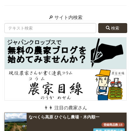
🔎 サイト内検索
検索
👨👩 注目の農家さん
なべくら高原 ひぐらし農場・木内順一
登録商品数:15