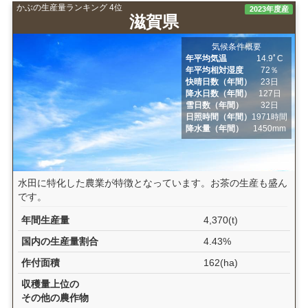
かぶの生産量ランキング 4位
2023年度産
滋賀県
気候条件概要
年平均気温
14.9ﾟC
年平均相対湿度
72％
快晴日数（年間）
23日
降水日数（年間）
127日
雪日数（年間）
32日
日照時間（年間）
1971時間
降水量（年間）
1450mm
水田に特化した農業が特徴となっています。お茶の生産も盛ん
です。
年間生産量
4,370(t)
国内の生産量割合
4.43%
作付面積
162(ha)
収穫量上位の
その他の農作物