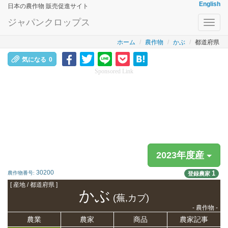
English
日本の農作物 販売促進サイト
ジャパンクロップス
Toggl
navig
ホーム
農作物
かぶ
都道府県
気になる
0
Sponsored Link
2023年度産
30200
1
農作物番号:
登録農家
[ 産地 / 都道府県 ]
かぶ
(蕪,カブ)
- 農作物 -
農業
農家
商品
農家記事