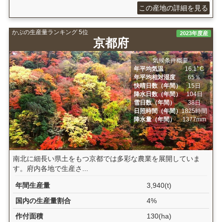
この産地の詳細を見る
かぶの生産量ランキング 5位
2023年度産
京都府
気候条件概要
年平均気温
16.1ﾟC
年平均相対湿度
65％
快晴日数（年間）
15日
降水日数（年間）
104日
雪日数（年間）
38日
日照時間（年間）
1825時間
降水量（年間）
1377mm
南北に細長い県土をもつ京都では多彩な農業を展開していま
す。府内各地で生産さ...
年間生産量
3,940(t)
国内の生産量割合
4%
作付面積
130(ha)