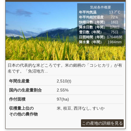
気候条件概要
年平均気温
13.7ﾟC
年平均相対湿度
72％
快晴日数（年間）
16日
降水日数（年間）
170日
雪日数（年間）
75日
日照時間（年間）
1764時間
降水量（年間）
1984mm
日本の代表的な米どころです。米の銘柄の「コシヒカリ」が有
名です。「魚沼地方...
年間生産量
2,510(t)
国内の生産量割合
2.55%
作付面積
97(ha)
収穫量上位の
米, 枝豆, 西洋なし, すいか
その他の農作物
この産地の詳細を見る