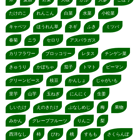
たけのこ
れんこん
白菜
水菜
小松菜
キャベツ
ほうれん草
ネギ
ふき
ミツバ
春菊
ニラ
セロリ
アスパラガス
カリフラワー
ブロッコリー
レタス
チンゲン菜
きゅうり
かぼちゃ
茄子
トマト
ピーマン
グリーンピース
枝豆
かんしょ
じゃがいも
里芋
山芋
玉ねぎ
にんにく
生姜
しいたけ
えのきたけ
ぶなしめじ
梅
果物
みかん
グレープフルーツ
りんご
梨
西洋なし
柿
びわ
桃
すもも
さくらんぼ