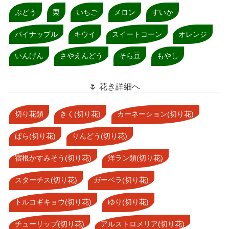
ぶどう
栗
いちご
メロン
すいか
パイナップル
キウイ
スイートコーン
オレンジ
いんげん
さやえんどう
そら豆
もやし
🌷 花き詳細へ
切り花類
きく(切り花)
カーネーション(切り花)
ばら(切り花)
りんどう(切り花)
宿根かすみそう(切り花)
洋ラン類(切り花)
スターチス(切り花)
ガーベラ(切り花)
トルコギキョウ(切り花)
ゆり(切り花)
チューリップ(切り花)
アルストロメリア(切り花)