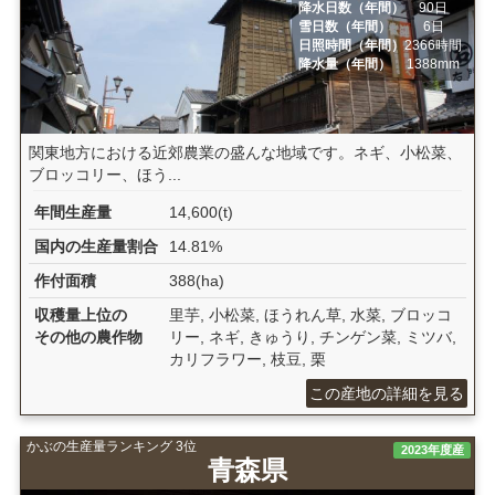
降水日数（年間）
90日
雪日数（年間）
6日
日照時間（年間）
2366時間
降水量（年間）
1388mm
関東地方における近郊農業の盛んな地域です。ネギ、小松菜、
ブロッコリー、ほう...
年間生産量
14,600(t)
国内の生産量割合
14.81%
作付面積
388(ha)
収穫量上位の
里芋, 小松菜, ほうれん草, 水菜, ブロッコ
その他の農作物
リー, ネギ, きゅうり, チンゲン菜, ミツバ,
カリフラワー, 枝豆, 栗
この産地の詳細を見る
かぶの生産量ランキング 3位
2023年度産
青森県