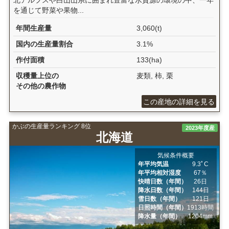
北アルプスや白山山系に囲まれ豊富な水資源の環境の中、一年
を通じて野菜や果物...
年間生産量
3,060(t)
国内の生産量割合
3.1%
作付面積
133(ha)
収穫量上位の
麦類, 柿, 栗
その他の農作物
この産地の詳細を見る
かぶの生産量ランキング 8位
2023年度産
北海道
気候条件概要
年平均気温
9.3ﾟC
年平均相対湿度
67％
快晴日数（年間）
26日
降水日数（年間）
144日
雪日数（年間）
121日
日照時間（年間）
1913時間
降水量（年間）
1204mm