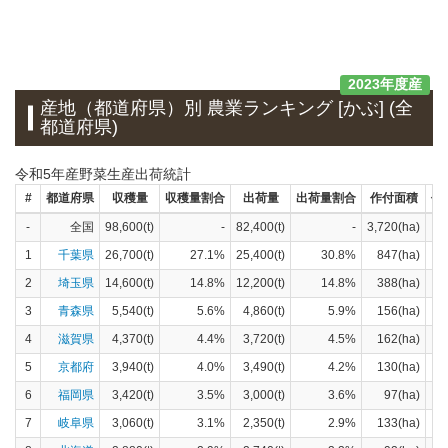
2023年度産
産地（都道府県）別 農業ランキング [かぶ] (全
都道府県)
令和5年産野菜生産出荷統計
#
都道府県
収穫量
収穫量割合
出荷量
出荷量割合
作付面積
作
-
全国
98,600(t)
-
82,400(t)
-
3,720(ha)
1
千葉県
26,700(t)
27.1%
25,400(t)
30.8%
847(ha)
2
埼玉県
14,600(t)
14.8%
12,200(t)
14.8%
388(ha)
3
青森県
5,540(t)
5.6%
4,860(t)
5.9%
156(ha)
4
滋賀県
4,370(t)
4.4%
3,720(t)
4.5%
162(ha)
5
京都府
3,940(t)
4.0%
3,490(t)
4.2%
130(ha)
6
福岡県
3,420(t)
3.5%
3,000(t)
3.6%
97(ha)
7
岐阜県
3,060(t)
3.1%
2,350(t)
2.9%
133(ha)