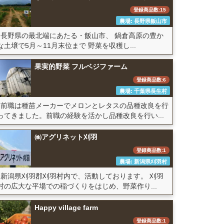
登録商品数:15
農場: 長野県飯山市
長野県の最北端にあたる・飯山市、 鍋倉高原の豊か
な土壌で5月～11月末位まで 野菜を収穫し...
果実的野菜 フルベジファーム
登録商品数:6
農場: 千葉県長生村
前職は種苗メーカーでメロンとレタスの品種改良を行
ってきました。前職の経験を活かし品種改良を行い...
㈱アグリネット刈羽
登録商品数:1
農場: 新潟県刈羽村
新潟県刈羽郡刈羽村内で、活動しております。 刈羽
村の広大な平場での稲づくりをはじめ、野菜作り...
Happy village farm
登録商品数:1