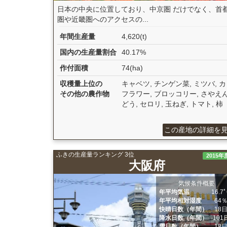
日本の中央に位置しており、中京圏 だけでなく、首
圏や近畿圏へのアクセスの...
年間生産量
4,620(t)
国内の生産量割合
40.17%
作付面積
74(ha)
収穫量上位の
キャベツ, チンゲン菜, ミツバ, 
その他の農作物
フラワー, ブロッコリー, さやえ
どう, セロリ, 玉ねぎ, トマト, 柿
この産地の詳細を
ふきの生産量ランキング 3位
2015年
大阪府
気候条件概要
年平均気温
16.7
年平均相対湿度
64
快晴日数（年間）
18
降水日数（年間）
101
雪日数（年間）
18