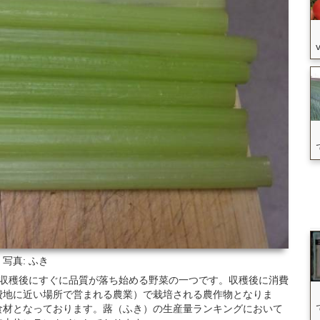
写真: ふき
、収穫後にすぐに品質が落ち始める野菜の一つです。収穫後に消費
費地に近い場所で営まれる農業）で栽培される農作物となりま
食材となっております。蕗（ふき）の生産量ランキングにおいて