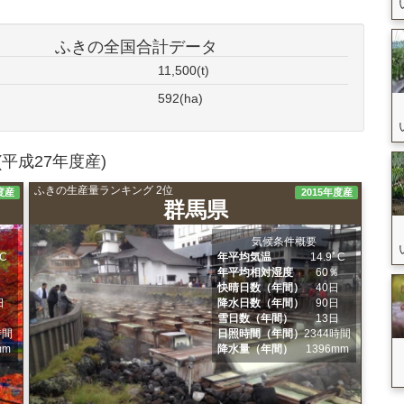
ふきの全国合計データ
11,500(t)
592(ha)
平成27年度産)
ふきの生産量ランキング 2位
度産
2015年度産
群馬県
気候条件概要
ﾟC
年平均気温
14.9ﾟC
％
年平均相対湿度
60％
日
快晴日数（年間）
40日
日
降水日数（年間）
90日
日
雪日数（年間）
13日
時間
日照時間（年間）
2344時間
mm
降水量（年間）
1396mm