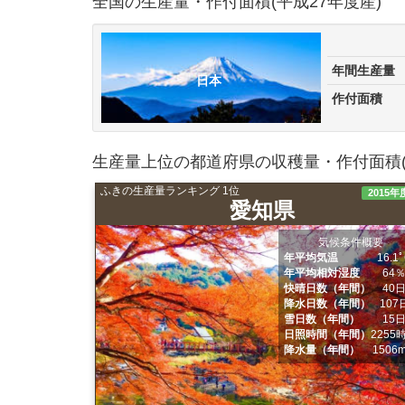
全国の生産量・作付面積(平成27年度産)
年間生産量
日本
作付面積
生産量上位の都道府県の収穫量・作付面積(
ふきの生産量ランキング 1位
2015年
愛知県
気候条件概要
年平均気温
16.1
年平均相対湿度
64
快晴日数（年間）
40
降水日数（年間）
107
雪日数（年間）
15
日照時間（年間）
2255
降水量（年間）
1506