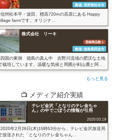
農場: 長野県松本市
信州松本平・波田、標高720mの高原にある Happy
village farmです。オリジナ...
株式会社 リーキ
登録商品数:1
農場: 徳島県阿波市
四国の東側 徳島の真ん中 吉野川流域の肥沃な土地
で栽培しています。温暖な気候と周囲が剣山麓と阿...
もっと見る
📺 メディア紹介実績
テレビ金沢「となりのテレ金ちゃ
ん」の中でごぼうの情報が引用
2020.03.19
2020年2月26日(木)15時53分から、テレビ金沢放送局
で放送された「となりのテレ金ちゃん...