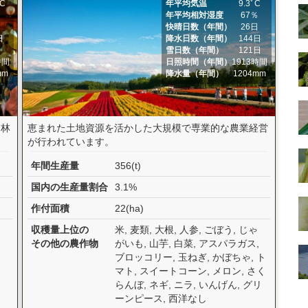
ﾟC
年平均気温
9.3ﾟC
％
年平均相対湿度
67％
日
快晴日数（年間）
26日
日
降水日数（年間）
144日
日
雪日数（年間）
121日
時間
日照時間（年間）
1913時間
mm
降水量（年間）
1204mm
山林
恵まれた土地資源を活かした大規模で専業的な農業経営
が行われています。
年間生産量
356(t)
国内の生産量割合
3.1%
作付面積
22(ha)
収穫量上位の
米, 麦類, 大根, 人参, ごぼう, じゃ
その他の農作物
がいも, 山芋, 白菜, アスパラガス,
ブロッコリー, 玉ねぎ, かぼちゃ, ト
マト, スイートコーン, メロン, さく
らんぼ, ネギ, ニラ, いんげん, グリ
ーンピース, 西洋なし