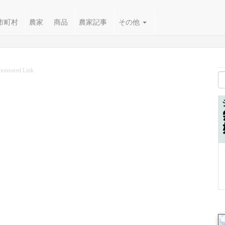
市町村
農家
商品
農家記事
その他
ponsored Link