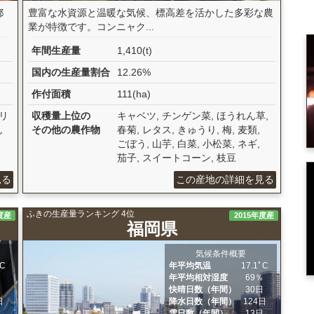
都
豊富な水資源と温暖な気候、標高差を活かした多彩な農
業が特徴です。コンニャク...
年間生産量
1,410(t)
国内の生産量割合
12.26%
作付面積
111(ha)
カリ
収穫量上位の
キャベツ, チンゲン菜, ほうれん草,
ん
その他の農作物
春菊, レタス, きゅうり, 梅, 麦類,
ごぼう, 山芋, 白菜, 小松菜, ネギ,
茄子, スイートコーン, 枝豆
見る
この産地の詳細を見る
ふきの生産量ランキング 4位
度産
2015年度産
福岡県
気候条件概要
ﾟC
年平均気温
17.1ﾟC
％
年平均相対湿度
69％
日
快晴日数（年間）
30日
日
降水日数（年間）
124日
日
雪日数（年間）
13日