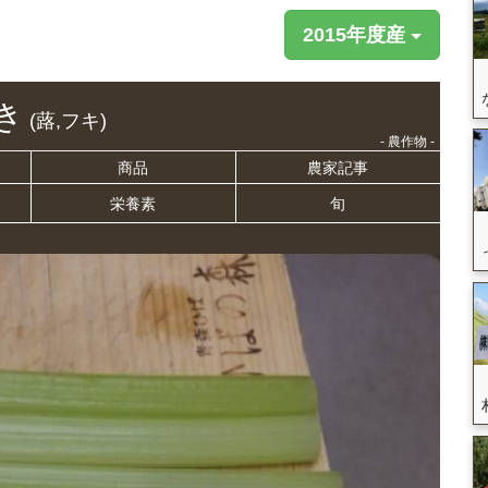
2015年度産
き
(蕗,フキ)
- 農作物 -
商品
農家記事
栄養
素
旬