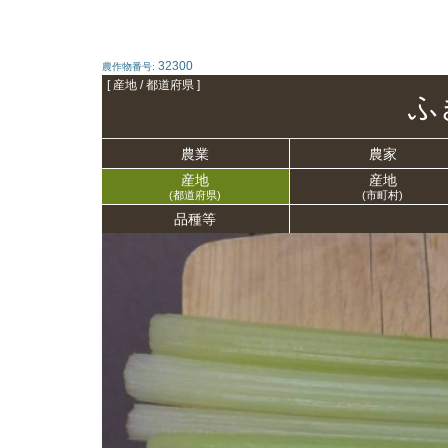
32300
農作物番号:
[ 産地 / 都道府県 ]
ふ
農業
農家
産地
産地
(都道府県)
(市町村)
品種等