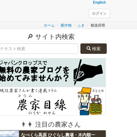
English
ログイン
ホーム
農作物
ふき
都道府県
🔎 サイト内検索
検索
👨👩 注目の農家さん
なべくら高原 ひぐらし農場・木内順一