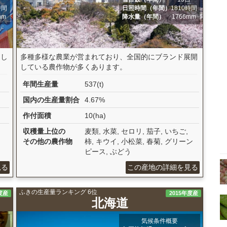
時間
日照時間（年間）
1810時間
mm
降水量（年間）
1766mm
。し
多種多様な農業が営まれており、全国的にブランド展開
している農作物が多くあります。
年間生産量
537(t)
国内の生産量割合
4.67%
作付面積
10(ha)
収穫量上位の
麦類, 水菜, セロリ, 茄子, いちご,
その他の農作物
柿, キウイ, 小松菜, 春菊, グリーン
ピース, ぶどう
見る
この産地の詳細を見る
ふきの生産量ランキング 6位
度産
2015年度産
北海道
気候条件概要