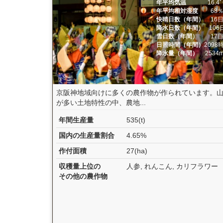
年平均気温
16.4
年平均相対湿度
68
快晴日数（年間）
16
降水日数（年間）
106
雪日数（年間）
17
日照時間（年間）
2098
降水量（年間）
2534
京阪神地域向けに多くの農作物が作られています。
が多い土地特性の中、農地...
年間生産量
535(t)
国内の生産量割合
4.65%
作付面積
27(ha)
収穫量上位の
人参, れんこん, カリフラワー
その他の農作物