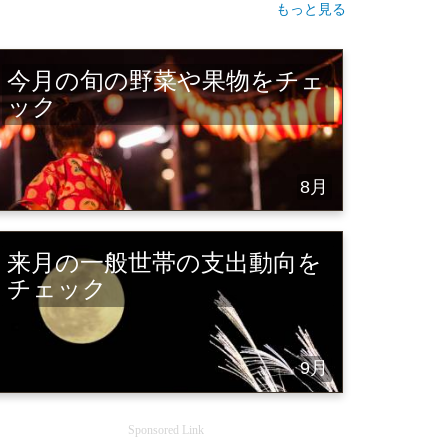
もっと見る
今月の旬の野菜や果物をチェ
ック
8月
来月の一般世帯の支出動向を
チェック
9月
Sponsored Link