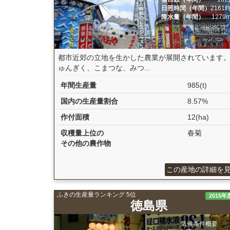
日照時間（年間）
2161
降水量（年間）
1279
都市近郊の立地を生かした農業が展開されています
ゅんぎく、こまつな、みつ...
年間生産量
985(t)
国内の生産量割合
8.57%
作付面積
12(ha)
収穫量上位の
春菊
その他の農作物
この産地の詳細を
ふきの生産量ランキング 5位
2015年
徳島県
気候条件概要