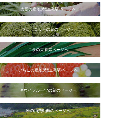
大根
の
産地(都道府県)ページへ
ブロッコリーの旬のページへ
ニラ
の
栄養素ページへ
いちご
の
産地(都道府県)ページへ
キウイフルーツの旬のページへ
米の消費動向のページへ