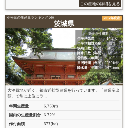
この産地の詳細を見る
小松菜の生産量ランキング 5位
2012年度産
茨城県
気候条件概要
年平均気温
14.2ﾟC
年平均相対湿度
72％
快晴日数（年間）
46日
降水日数（年間）
99日
雪日数（年間）
10日
日照時間（年間）
2250時間
降水量（年間）
1471mm
大消費地が近く、都市近郊型農業を行っています。「農業産出
額」で常に上位にラ...
年間生産量
6,750(t)
国内の生産量割合
6.72%
作付面積
377(ha)