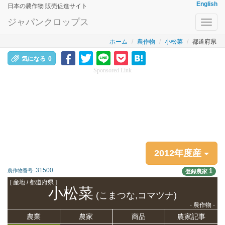
English
日本の農作物 販売促進サイト
ジャパンクロップス
Toggl
navig
ホーム
農作物
小松菜
都道府県
気になる
0
Sponsored Link
2012年度産
31500
1
農作物番号:
登録農家
[ 産地 / 都道府県 ]
小松菜
(こまつな,コマツナ)
- 農作物 -
農業
農家
商品
農家記事