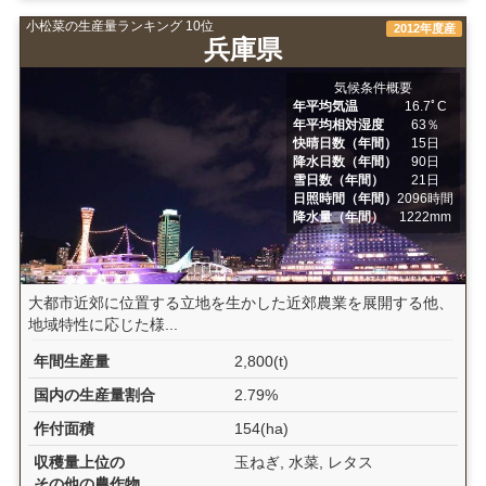
小松菜の生産量ランキング 10位
2012年度産
兵庫県
気候条件概要
年平均気温
16.7ﾟC
年平均相対湿度
63％
快晴日数（年間）
15日
降水日数（年間）
90日
雪日数（年間）
21日
日照時間（年間）
2096時間
降水量（年間）
1222mm
大都市近郊に位置する立地を生かした近郊農業を展開する他、
地域特性に応じた様...
年間生産量
2,800(t)
国内の生産量割合
2.79%
作付面積
154(ha)
収穫量上位の
玉ねぎ, 水菜, レタス
その他の農作物