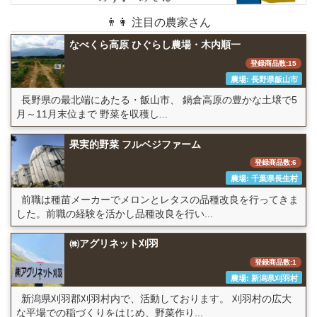
👨👩 注目の農家さん
なべくら高原 ひぐらし農場・木内順一
登録商品数:15
農場: 長野県飯山市
長野県の最北端にあたる・飯山市、 鍋倉高原の豊かな土壌で5
月～11月末位まで 野菜を収穫し...
果実的野菜 フルベジファーム
登録商品数:6
農場: 千葉県長生村
前職は種苗メーカーでメロンとレタスの品種改良を行ってきま
した。前職の経験を活かし品種改良を行い...
㈱アグリネット刈羽
登録商品数:1
農場: 新潟県刈羽村
新潟県刈羽郡刈羽村内で、活動しております。 刈羽村の広大
な平場での稲づくりをはじめ、野菜作り...