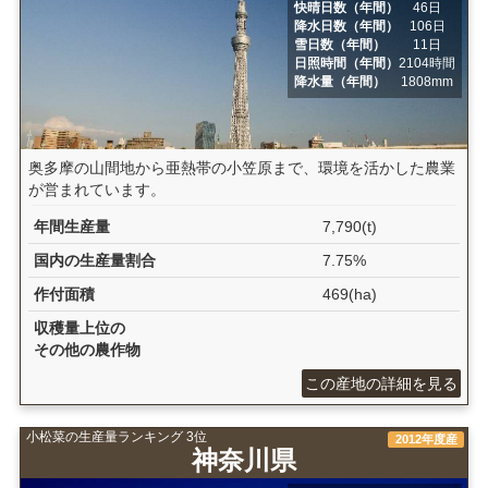
快晴日数（年間）
46日
降水日数（年間）
106日
雪日数（年間）
11日
日照時間（年間）
2104時間
降水量（年間）
1808mm
奥多摩の山間地から亜熱帯の小笠原まで、環境を活かした農業
が営まれています。
年間生産量
7,790(t)
国内の生産量割合
7.75%
作付面積
469(ha)
収穫量上位の
その他の農作物
この産地の詳細を見る
小松菜の生産量ランキング 3位
2012年度産
神奈川県