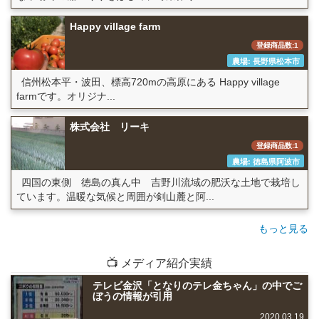
Happy village farm
登録商品数:1
農場: 長野県松本市
信州松本平・波田、標高720mの高原にある Happy village
farmです。オリジナ...
株式会社 リーキ
登録商品数:1
農場: 徳島県阿波市
四国の東側 徳島の真ん中 吉野川流域の肥沃な土地で栽培し
ています。温暖な気候と周囲が剣山麓と阿...
もっと見る
📺 メディア紹介実績
テレビ金沢「となりのテレ金ちゃん」の中でご
ぼうの情報が引用
2020.03.19