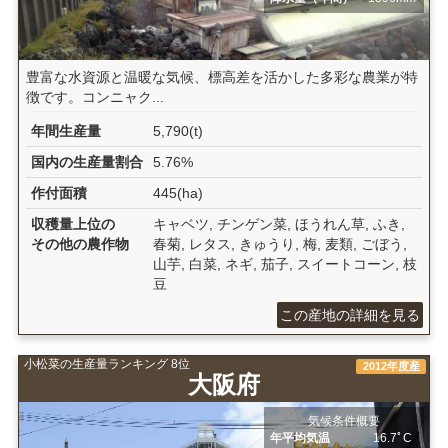
豊富な水資源と温暖な気候、標高差を活かした多彩な農業が特
徴です。コンニャク...
年間生産量
5,790(t)
国内の生産量割合
5.76%
作付面積
445(ha)
収穫量上位の
キャベツ, チンゲン菜, ほうれん草, ふき,
その他の農作物
春菊, レタス, きゅうり, 梅, 麦類, ごぼう,
山芋, 白菜, ネギ, 茄子, スイートコーン, 枝
豆
この産地の詳細を見る
小松菜の生産量ランキング 8位
2012年度産
大阪府
気候条件概要
年平均気温
16.7ﾟC