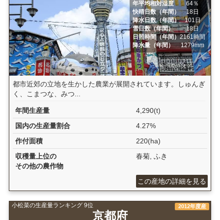
年平均相対湿度
64％
快晴日数（年間）
18日
降水日数（年間）
101日
雪日数（年間）
18日
日照時間（年間）
2161時間
降水量（年間）
1279mm
都市近郊の立地を生かした農業が展開されています。しゅんぎ
く、こまつな、みつ...
年間生産量
4,290(t)
国内の生産量割合
4.27%
作付面積
220(ha)
収穫量上位の
春菊, ふき
その他の農作物
この産地の詳細を見る
小松菜の生産量ランキング 9位
2012年度産
京都府