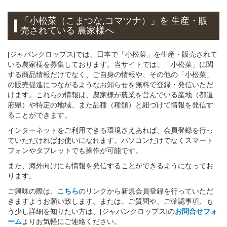
「小松菜（こまつな,コマツナ）」
を 生産・販
売されている 農家様へ
[ジャパンクロップス]では、日本で「小松菜」を生産・販売されて
いる農家様を募集しております。当サイトでは、「小松菜」に関
する商品情報だけでなく、ご自身の情報や、その他の「小松菜」
の販売促進につながるようなお知らせを無料で登録・発信いただ
けます。これらの情報は、農家様が農業を営んでいる産地（都道
府県）や特定の地域、また品種（種類）と紐づけて情報を発信す
ることができます。
インターネットをご利用できる環境さえあれば、会員登録を行っ
ていただければお使いになれます。パソコンだけでなくスマート
フォンやタブレットでも操作が可能です。
また、海外向けにも情報を発信することができるようになってお
ります。
ご興味の際は、
こちら
のリンクから新規会員登録を行っていただ
きますようお願い致します。または、ご質問や、ご確認事項、も
う少し詳細を知りたい方は、[ジャパンクロップス]の
お問合せフォ
ーム
よりお気軽にご連絡ください。