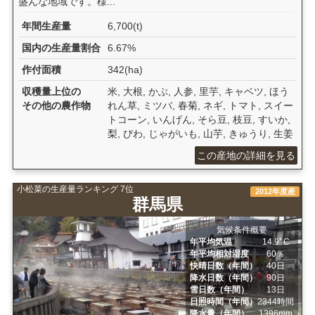
盛んな地域です。様...
年間生産量
6,700(t)
国内の生産量割合
6.67%
作付面積
342(ha)
収穫量上位の
米, 大根, かぶ, 人参, 里芋, キャベツ, ほう
その他の農作物
れん草, ミツバ, 春菊, ネギ, トマト, スイー
トコーン, いんげん, そら豆, 枝豆, すいか,
梨, びわ, じゃがいも, 山芋, きゅうり, 生姜
この産地の詳細を見る
小松菜の生産量ランキング 7位
2012年度産
群馬県
気候条件概要
年平均気温
14.9ﾟC
年平均相対湿度
60％
快晴日数（年間）
40日
降水日数（年間）
90日
雪日数（年間）
13日
日照時間（年間）
2344時間
降水量（年間）
1396mm