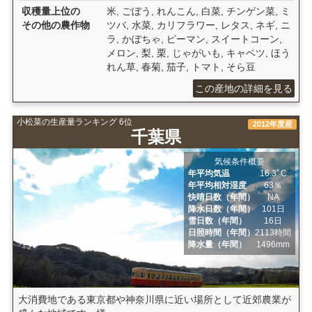
収穫量上位の
米, ごぼう, れんこん, 白菜, チンゲン菜, ミ
その他の農作物
ツバ, 水菜, カリフラワー, レタス, ネギ, ニ
ラ, かぼちゃ, ピーマン, スイートコーン,
メロン, 梨, 栗, じゃがいも, キャベツ, ほう
れん草, 春菊, 茄子, トマト, そら豆
この産地の詳細を見る
小松菜の生産量ランキング 6位
2012年度産
千葉県
気候条件概要
年平均気温
16.3ﾟC
年平均相対湿度
63％
快晴日数（年間）
NA
降水日数（年間）
101日
雪日数（年間）
16日
日照時間（年間）
2113時間
降水量（年間）
1496mm
大消費地である東京都や神奈川県に近い場所として近郊農業が