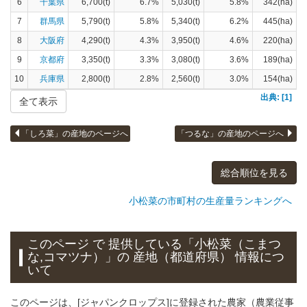
6
千葉県
6,700(t)
6.7%
5,030(t)
5.8%
342(ha)
7
群馬県
5,790(t)
5.8%
5,340(t)
6.2%
445(ha)
8
大阪府
4,290(t)
4.3%
3,950(t)
4.6%
220(ha)
9
京都府
3,350(t)
3.3%
3,080(t)
3.6%
189(ha)
10
兵庫県
2,800(t)
2.8%
2,560(t)
3.0%
154(ha)
出典: [1]
全て表示
「しろ菜」の産地のページへ
「つるな」の産地のページへ
総合順位を見る
小松菜の市町村の生産量ランキングへ
このページ で 提供している「小松菜（こまつ
な,コマツナ）」
の 産地（都道府県） 情報につ
いて
このページは、[ジャパンクロップス]に登録された農家（農業従事