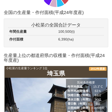
全国の生産量・作付面積(平成24年度産)
小松菜の全国合計データ
年間生産量
100,500(t)
作付面積
6,390(ha)
生産量上位の都道府県の収穫量・作付面積(平成24
年度産)
小松菜の生産量ランキング 1位
2012年度産
埼玉県
気候条件概要
年平均気温
15.3ﾟC
年平均相対湿度
63％
快晴日数（年間）
64日
降水日数（年間）
90日
雪日数（年間）
6日
日照時間（年間）
2366時間