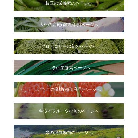
枝豆の栄養素のページへ
大根
の
産地(都道府県)ページへ
ブロッコリーの旬のページへ
ニラ
の
栄養素ページへ
いちご
の
産地(都道府県)ページへ
キウイフルーツの旬のページへ
米の消費動向のページへ