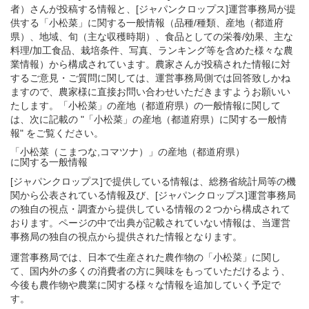
者）さんが投稿する情報と、[ジャパンクロップス]運営事務局が提
供する「小松菜」に関する一般情報（品種/種類、産地（都道府
県）、地域、旬（主な収穫時期）、食品としての栄養/効果、主な
料理/加工食品、栽培条件、写真、ランキング等を含めた様々な農
業情報）から構成されています。農家さんが投稿された情報に対
するご意見・ご質問に関しては、運営事務局側では回答致しかね
ますので、農家様に直接お問い合わせいただきますようお願いい
たします。「小松菜」の産地（都道府県）の一般情報に関して
は、次に記載の "「小松菜」の産地（都道府県）に関する一般情
報" をご覧ください。
「小松菜（こまつな,コマツナ）」
の
産地（都道府県）
に関する一般
情報
[ジャパンクロップス]で提供している情報は、総務省統計局等の機
関から公表されている情報及び、[ジャパンクロップス]運営事務局
の独自の視点・調査から提供している情報の２つから構成されて
おります。ページの中で出典が記載されていない情報は、当運営
事務局の独自の視点から提供された情報となります。
運営事務局では、日本で生産された農作物の「小松菜」に関し
て、国内外の多くの消費者の方に興味をもっていただけるよう、
今後も農作物や農業に関する様々な情報を追加していく予定で
す。