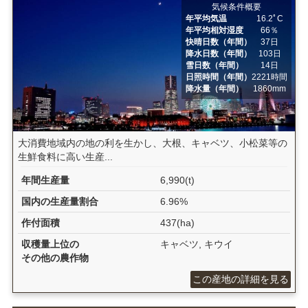
気候条件概要
年平均気温
16.2ﾟC
年平均相対湿度
66％
快晴日数（年間）
37日
降水日数（年間）
103日
雪日数（年間）
14日
日照時間（年間）
2221時間
降水量（年間）
1860mm
大消費地域内の地の利を生かし、大根、キャベツ、小松菜等の
生鮮食料に高い生産...
年間生産量
6,990(t)
国内の生産量割合
6.96%
作付面積
437(ha)
収穫量上位の
キャベツ, キウイ
その他の農作物
この産地の詳細を見る