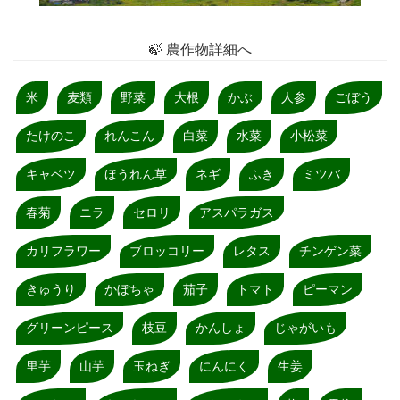
🍃 農作物詳細へ
米
麦類
野菜
大根
かぶ
人参
ごぼう
たけのこ
れんこん
白菜
水菜
小松菜
キャベツ
ほうれん草
ネギ
ふき
ミツバ
春菊
ニラ
セロリ
アスパラガス
カリフラワー
ブロッコリー
レタス
チンゲン菜
きゅうり
かぼちゃ
茄子
トマト
ピーマン
グリーンピース
枝豆
かんしょ
じゃがいも
里芋
山芋
玉ねぎ
にんにく
生姜