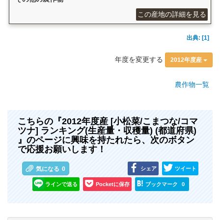
この産地の詳細を見る
出典: [1]
年度を変更する
2012年度産
農作物一覧
こちらの『2012年度産 [小松菜/こまつな/コマ
ツナ] ランキング(生産量・収穫量) (都道府県)
』のページに興味を持たれたら、次のボタン
で応援お願いします！
シェア
ツイート
気になる
0
ラインで送る
Pocketに保存
ブックマーク
0