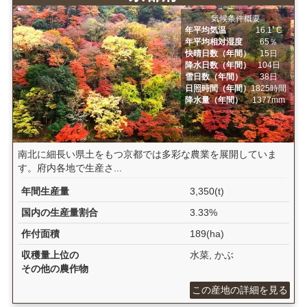
気候条件概要
年平均気温
16.1ﾟC
年平均相対湿度
65％
快晴日数（年間）
15日
降水日数（年間）
104日
雪日数（年間）
38日
日照時間（年間）
1825時間
降水量（年間）
1377mm
南北に細長い県土をもつ京都では多彩な農業を展開していま
す。府内各地で生産さ...
年間生産量
3,350(t)
国内の生産量割合
3.33%
作付面積
189(ha)
収穫量上位の
水菜, かぶ
その他の農作物
この産地の詳細を見る