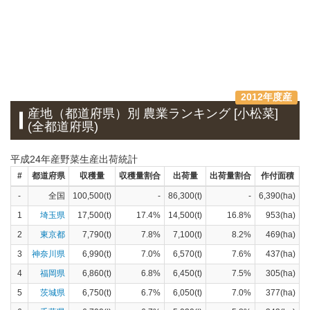
2012年度産
産地（都道府県）別 農業ランキング [小松菜]
(全都道府県)
平成24年産野菜生産出荷統計
#
都道府県
収穫量
収穫量割合
出荷量
出荷量割合
作付面積
-
全国
100,500(t)
-
86,300(t)
-
6,390(ha)
1
埼玉県
17,500(t)
17.4%
14,500(t)
16.8%
953(ha)
2
東京都
7,790(t)
7.8%
7,100(t)
8.2%
469(ha)
3
神奈川県
6,990(t)
7.0%
6,570(t)
7.6%
437(ha)
4
福岡県
6,860(t)
6.8%
6,450(t)
7.5%
305(ha)
5
茨城県
6,750(t)
6.7%
6,050(t)
7.0%
377(ha)