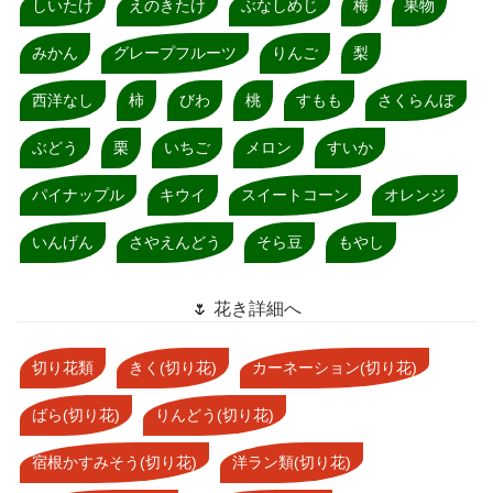
しいたけ
えのきたけ
ぶなしめじ
梅
果物
みかん
グレープフルーツ
りんご
梨
西洋なし
柿
びわ
桃
すもも
さくらんぼ
ぶどう
栗
いちご
メロン
すいか
パイナップル
キウイ
スイートコーン
オレンジ
いんげん
さやえんどう
そら豆
もやし
🌷 花き詳細へ
切り花類
きく(切り花)
カーネーション(切り花)
ばら(切り花)
りんどう(切り花)
宿根かすみそう(切り花)
洋ラン類(切り花)