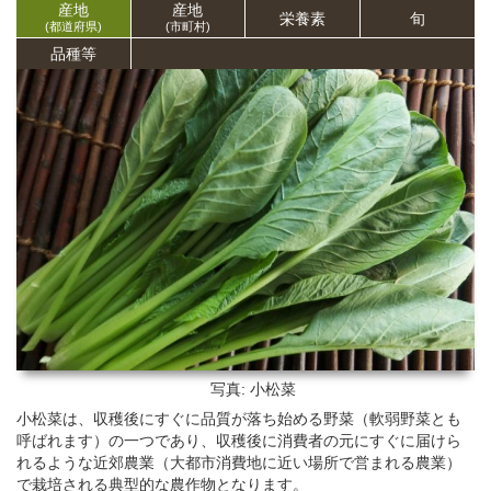
産地
産地
栄養
素
旬
(都道府県)
(市町村)
品種等
写真: 小松菜
小松菜は、収穫後にすぐに品質が落ち始める野菜（軟弱野菜とも
呼ばれます）の一つであり、収穫後に消費者の元にすぐに届けら
れるような近郊農業（大都市消費地に近い場所で営まれる農業）
で栽培される典型的な農作物となります。