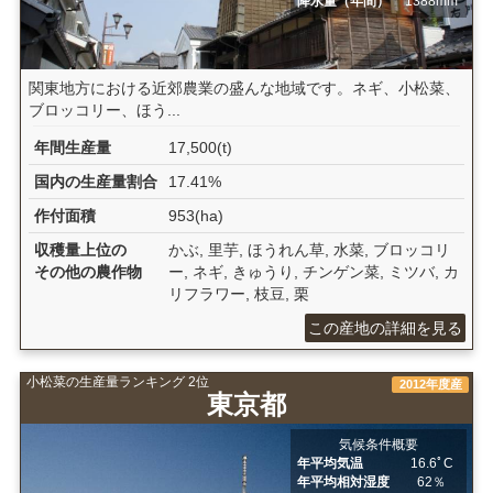
降水量（年間）
1388mm
関東地方における近郊農業の盛んな地域です。ネギ、小松菜、
ブロッコリー、ほう...
年間生産量
17,500(t)
国内の生産量割合
17.41%
作付面積
953(ha)
収穫量上位の
かぶ, 里芋, ほうれん草, 水菜, ブロッコリ
その他の農作物
ー, ネギ, きゅうり, チンゲン菜, ミツバ, カ
リフラワー, 枝豆, 栗
この産地の詳細を見る
小松菜の生産量ランキング 2位
2012年度産
東京都
気候条件概要
年平均気温
16.6ﾟC
年平均相対湿度
62％