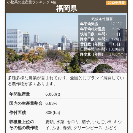
小松菜の生産量ランキング 4位
2012年度産
福岡県
気候条件概要
年平均気温
17.1ﾟC
年平均相対湿度
69％
快晴日数（年間）
30日
降水日数（年間）
124日
雪日数（年間）
13日
日照時間（年間）
1810時間
降水量（年間）
1766mm
多種多様な農業が営まれており、全国的にブランド展開してい
る農作物が多くあります。
年間生産量
6,860(t)
国内の生産量割合
6.83%
作付面積
305(ha)
収穫量上位の
麦類, 水菜, セロリ, 茄子, いちご, 柿, キウ
その他の農作物
イ, ふき, 春菊, グリーンピース, ぶどう