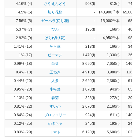
4.16% (4)
さやえんどう
903(t)
813(t)
74(h
4.5% (5)
切り花類
-
143,900千本
65,000(
7.56% (5)
ガーベラ(切り花)
-
15,000千本
680(
5.37% (7)
びわ
195(t)
168(t)
40(h
2.92% (9)
ばら(切り花)
-
4,950千本
980(
1.41% (15)
そら豆
218(t)
166(t)
34(h
1% (17)
ピーマン
1,470(t)
1,330(t)
36(h
0.99% (18)
白菜
8,690(t)
7,650(t)
146(h
0.4% (18)
玉ねぎ
4,910(t)
3,980(t)
118(h
0.44% (20)
人参
2,620(t)
2,360(t)
61(h
0.95% (20)
小松菜
1,070(t)
943(t)
65(h
1.13% (20)
春菊
328(t)
272(t)
20(h
0.81% (22)
すいか
2,670(t)
2,160(t)
93(h
0.64% (24)
ブロッコリー
924(t)
811(t)
140(h
0.12% (25)
かぼちゃ
245(t)
193(t)
24(h
0.83% (29)
トマト
6,120(t)
5,600(t)
102(h