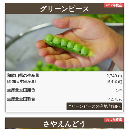
2017年度産
グリーンピース
和歌山県の生産量
2,740 (t)
[全国(日本)生産量]
[6,410 (t)]
生産量全国順位
1位
生産量全国割合
42.75%
グリーンピースの産地 詳細へ
2017年度産
さやえんどう