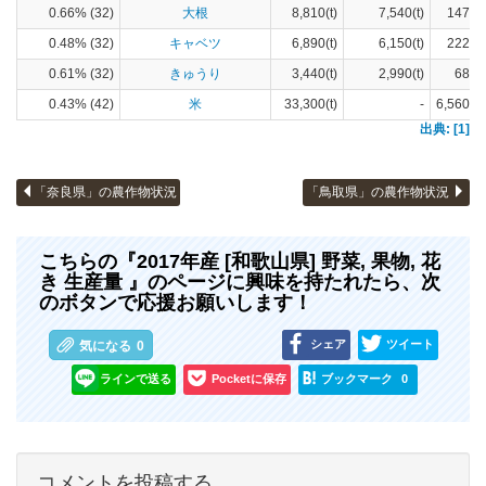
0.66% (32)
大根
8,810(t)
7,540(t)
147(h
0.48% (32)
キャベツ
6,890(t)
6,150(t)
222(h
0.61% (32)
きゅうり
3,440(t)
2,990(t)
68(h
0.43% (42)
米
33,300(t)
-
6,560(h
出典: [1]
「奈良県」の農作物状況
「鳥取県」の農作物状況
こちらの『2017年産 [和歌山県] 野菜, 果物, 花
き 生産量 』のページに興味を持たれたら、次
のボタンで応援お願いします！
シェア
ツイート
気になる
0
ラインで送る
Pocketに保存
ブックマーク
0
コメントを投稿する