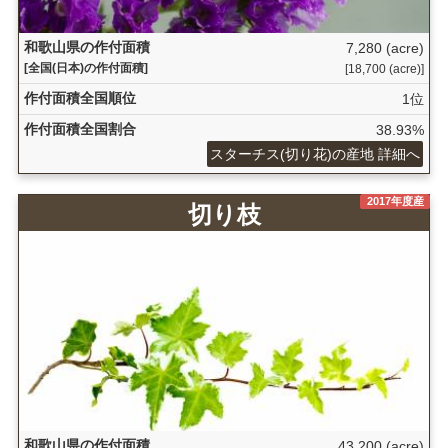
和歌山県の作付面積
7,280 (acre)
[全国(日本)の作付面積]
[18,700 (acre)]
作付面積全国順位
1位
作付面積全国割合
38.93%
スターチス(切り花)の産地 詳細へ
2017年度産
切り枝
和歌山県の作付面積
43,200 (acre)