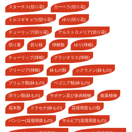
スターチス(切り花)
ガーベラ(切り花)
トルコギキョウ(切り花)
ゆり(切り花)
チューリップ(切り花)
アルストロメリア(切り花)
切り葉
切り枝
球根類
ゆり(球根)
チューリップ(球根)
グラジオラス(球根)
フリージア(球根)
鉢もの類
シクラメン(鉢もの)
プリムラ類(鉢もの)
ベゴニア類(鉢もの)
洋ラン類(鉢もの)
サボテン及び多肉植物
観葉植物
花木類
ドラセナ(鉢もの)
花壇用苗もの類
パンジー(花壇用苗もの)
サルビア(花壇用苗もの)