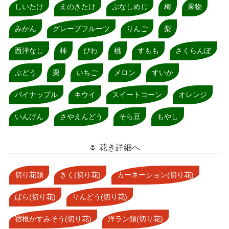
しいたけ
えのきたけ
ぶなしめじ
梅
果物
みかん
グレープフルーツ
りんご
梨
西洋なし
柿
びわ
桃
すもも
さくらんぼ
ぶどう
栗
いちご
メロン
すいか
パイナップル
キウイ
スイートコーン
オレンジ
いんげん
さやえんどう
そら豆
もやし
🌷 花き詳細へ
切り花類
きく(切り花)
カーネーション(切り花)
ばら(切り花)
りんどう(切り花)
宿根かすみそう(切り花)
洋ラン類(切り花)