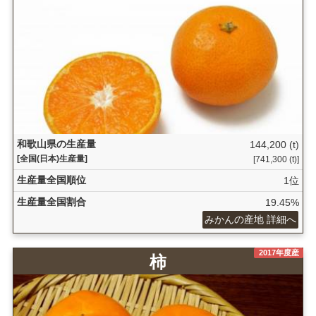
和歌山県の生産量
144,200 (t)
[全国(日本)生産量]
[741,300 (t)]
生産量全国順位
1位
生産量全国割合
19.45%
みかんの産地 詳細へ
2017年度産
柿