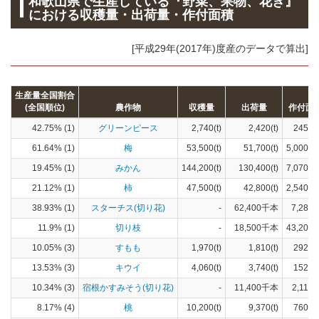
和歌山県で生産している『野菜、果物、花き』
における収穫量・出荷量・作付面積
[平成29年(2017年)度産のデータで算出]
生産量全国割合
(全国順位)
農作物
収穫量
出荷量
作付面
42.75% (1)
グリーンピース
2,740(t)
2,420(t)
245(h
61.64% (1)
梅
53,500(t)
51,700(t)
5,000(h
19.45% (1)
みかん
144,200(t)
130,400(t)
7,070(h
21.12% (1)
柿
47,500(t)
42,800(t)
2,540(h
38.93% (1)
スターチス(切り花)
-
62,400千本
7,280(
11.9% (1)
切り枝
-
18,500千本
43,200(
10.05% (3)
すもも
1,970(t)
1,810(t)
292(h
13.53% (3)
キウイ
4,060(t)
3,740(t)
152(h
10.34% (3)
宿根かすみそう(切り花)
-
11,400千本
2,110(
8.17% (4)
桃
10,200(t)
9,370(t)
760(h