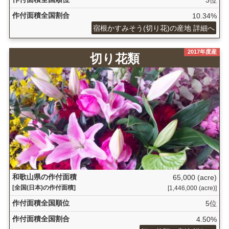
作付面積全国割合
10.34%
宿根かすみそう(切り花)の産地 詳細へ
2017年度産
切り花類
和歌山県の作付面積
65,000 (acre)
[全国(日本)の作付面積]
[1,446,000 (acre)]
作付面積全国順位
5位
作付面積全国割合
4.50%