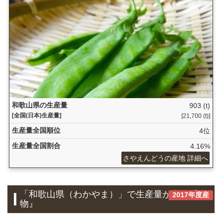
和歌山県の生産量
903 (t)
[全国(日本)生産量]
[21,700 (t)]
生産量全国順位
4位
生産量全国割合
4.16%
さやえんどうの産地 詳細へ
「和歌山県（わかやま）」で生産量が多い『果
2017年度産
物』