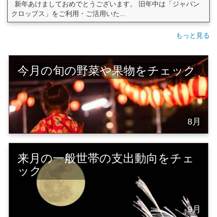
新年あけましておめでとうございます。 旧年中は「ジャパン
クロップス」をご利用・ご活用いた...
もっと見る
今月の旬の野菜や果物をチェック
8月
来月の一般世帯の支出動向をチェ
ック
9月