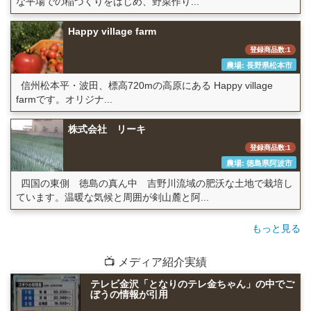
な平場での稲づくりをはじめ、野菜作り...
Happy village farm
登録商品数:1
農場: 長野県松本市
信州松本平・波田、標高720mの高原にある Happy village
farmです。オリジナ...
株式会社 リーキ
登録商品数:1
農場: 徳島県阿波市
四国の東側 徳島の真ん中 吉野川流域の肥沃な土地で栽培し
ています。温暖な気候と周囲が剣山麓と阿...
もっと見る
📺 メディア紹介実績
テレビ金沢「となりのテレ金ちゃん」の中でご
ぼうの情報が引用