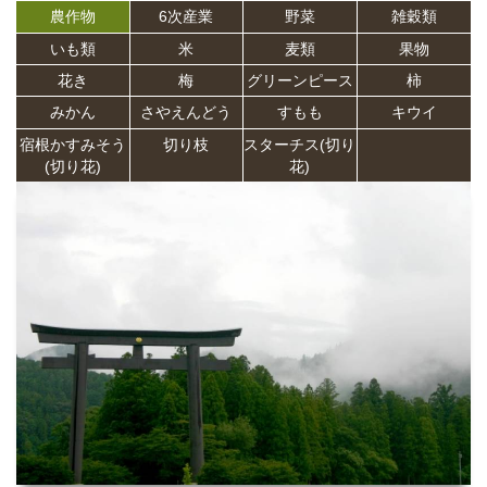
農作物
6次産業
野菜
雑穀類
いも類
米
麦類
果物
花き
梅
グリーンピース
柿
みかん
さやえんどう
すもも
キウイ
宿根かすみそう
切り枝
スターチス(切り
(切り花)
花)