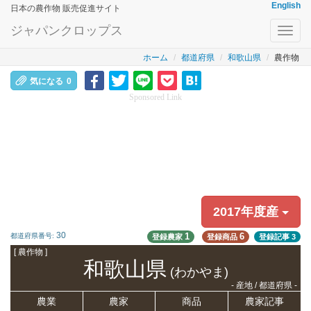
English
日本の農作物 販売促進サイト
ジャパンクロップス
Toggl
navig
ホーム
都道府県
和歌山県
農作物
気になる
0
Sponsored Link
2017年度産
30
1
6
都道府県番号:
登録農家
登録商品
登録記事
3
[ 農作物 ]
和歌山県
(わかやま)
- 産地 / 都道府県 -
農業
農家
商品
農家記事