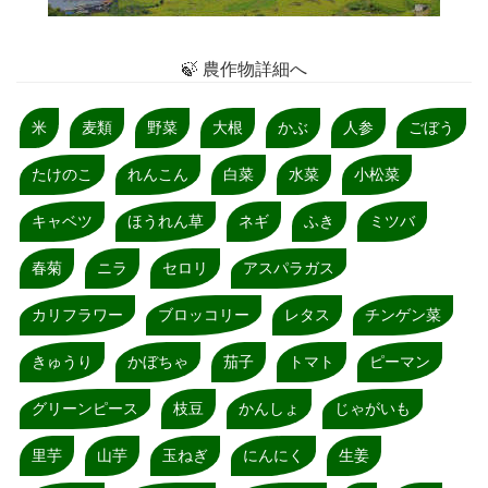
🍃 農作物詳細へ
米
麦類
野菜
大根
かぶ
人参
ごぼう
たけのこ
れんこん
白菜
水菜
小松菜
キャベツ
ほうれん草
ネギ
ふき
ミツバ
春菊
ニラ
セロリ
アスパラガス
カリフラワー
ブロッコリー
レタス
チンゲン菜
きゅうり
かぼちゃ
茄子
トマト
ピーマン
グリーンピース
枝豆
かんしょ
じゃがいも
里芋
山芋
玉ねぎ
にんにく
生姜