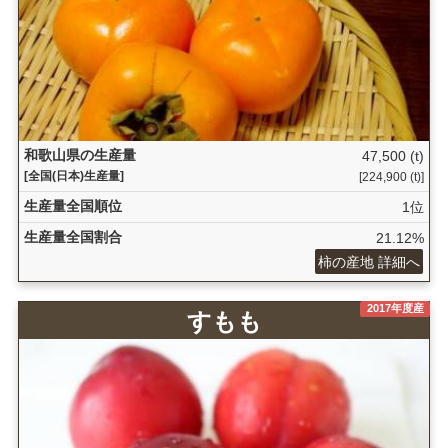
和歌山県の生産量
47,500 (t)
[全国(日本)生産量]
[224,900 (t)]
生産量全国順位
1位
生産量全国割合
21.12%
柿の産地 詳細へ
2017年度産
すもも