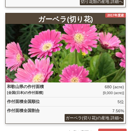
切り花類の産地 詳細へ
2017年度産
ガーベラ(切り花)
和歌山県の作付面積
680 (acre)
[全国(日本)の作付面積]
[9,000 (acre)]
作付面積全国順位
5位
作付面積全国割合
7.56%
ガーベラ(切り花)の産地 詳細へ