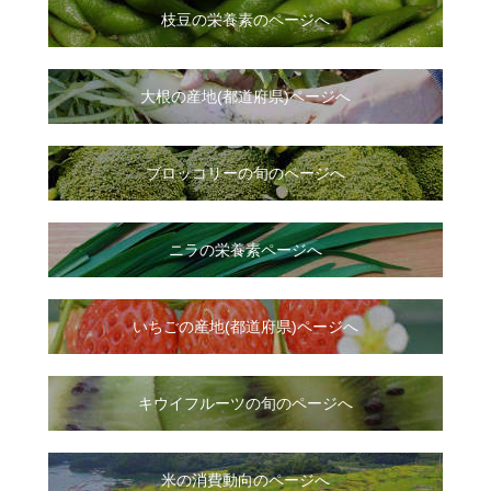
枝豆の栄養素のページへ
大根
の
産地(都道府県)ページへ
ブロッコリーの旬のページへ
ニラ
の
栄養素ページへ
いちご
の
産地(都道府県)ページへ
キウイフルーツの旬のページへ
米の消費動向のページへ