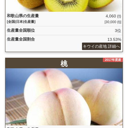
和歌山県の生産量
4,060 (t)
[全国(日本)生産量]
[30,000 (t)]
生産量全国順位
3位
生産量全国割合
13.53%
キウイの産地 詳細へ
2017年度産
桃