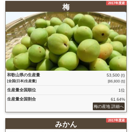
2017年度産
梅
和歌山県の生産量
53,500 (t)
[全国(日本)生産量]
[86,800 (t)]
生産量全国順位
1位
生産量全国割合
61.64%
梅の産地 詳細へ
2017年度産
みかん