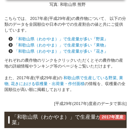
写真: 和歌山県
熊野
こちらでは、 2017年産(平成29年産)の農作物について、 以下の分
類のデータを全国順位や日本の中での生産割合の値と共にご提供
しています。
「和歌山県（わかやま）」で生産量が多い『野菜』
「和歌山県（わかやま）」で生産量が多い『果物』
「和歌山県（わかやま）」で生産量が多い『花き』
それぞれの農作物のリンクをクリックいただくとその農作物の産
地の詳細情報やランキング等のページをご覧いただけます。
また、2017年産(平成29年産)の
和歌山県で生産している野菜, 果
物, 花きにおける収穫量・出荷量・作付面積
の情報を、収穫量の全
国順位が高い順に掲載しております。
[平成29年(2017年)度産のデータで算出]
「和歌山県（わかやま）」で生産量が多い『野
2017年度産
菜』