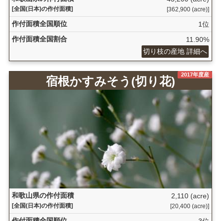
[全国(日本)の作付面積]
[362,900 (acre)]
作付面積全国順位
1位
作付面積全国割合
11.90%
切り枝の産地 詳細へ
2017年度産
宿根かすみそう(切り花)
和歌山県の作付面積
2,110 (acre)
[全国(日本)の作付面積]
[20,400 (acre)]
作付面積全国順位
3位