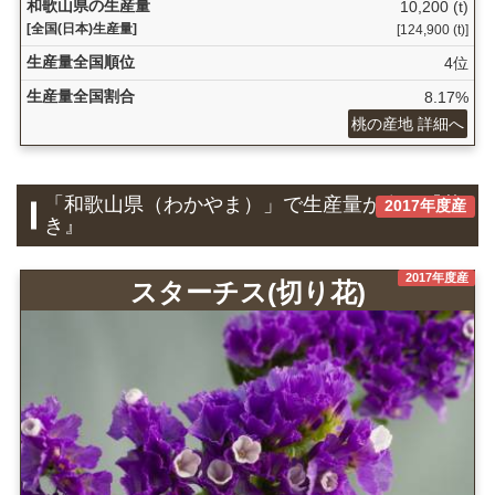
和歌山県の生産量
10,200 (t)
[全国(日本)生産量]
[124,900 (t)]
生産量全国順位
4位
生産量全国割合
8.17%
桃の産地 詳細へ
「和歌山県（わかやま）」で生産量が多い『花
2017年度産
き』
2017年度産
スターチス(切り花)