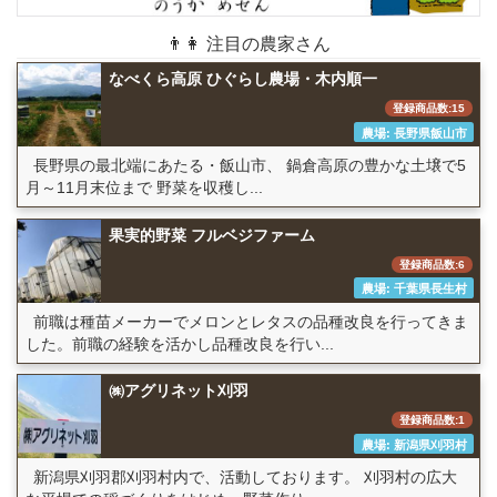
👨👩 注目の農家さん
なべくら高原 ひぐらし農場・木内順一
登録商品数:15
農場: 長野県飯山市
長野県の最北端にあたる・飯山市、 鍋倉高原の豊かな土壌で5
月～11月末位まで 野菜を収穫し...
果実的野菜 フルベジファーム
登録商品数:6
農場: 千葉県長生村
前職は種苗メーカーでメロンとレタスの品種改良を行ってきま
した。前職の経験を活かし品種改良を行い...
㈱アグリネット刈羽
登録商品数:1
農場: 新潟県刈羽村
新潟県刈羽郡刈羽村内で、活動しております。 刈羽村の広大