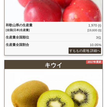
和歌山県の生産量
1,970 (t)
[全国(日本)生産量]
[19,600 (t)]
生産量全国順位
3位
生産量全国割合
10.05%
すももの産地 詳細へ
2017年度産
キウイ