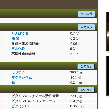
全て表示
全て表示
たんぱく質
0.7
(g)
脂 質
0.2
(g)
多価不飽和脂肪酸
0.06
(g)
炭水化物
9.3
(g)
不溶性食物繊維
2.1
(g)
全て表示
カリウム
300
(mg)
マグネシウム
10
(mg)
鉄
0.2
(mg)
全て表示
ビタミンA レチノール活性当量
720
(µg)
ビタミンE α-トコフェロール
0.4
(mg)
ビタミンB2
0.06
(mg)