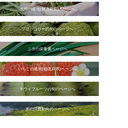
大根
の
産地(都道府県)ページへ
ブロッコリーの旬のページへ
ニラ
の
栄養素ページへ
いちご
の
産地(都道府県)ページへ
キウイフルーツの旬のページへ
米の消費動向のページへ