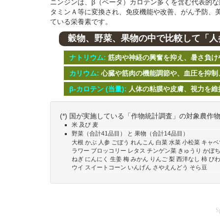
ニンジンは、β（ベータ）カロテン多くを含む代表的
タミンＡ等に変換され、免疫機能や改善、がん予防、
ている栄養素です。
穀物、野菜、果物の中で比較して「人参
ナトリウム:
筋肉や神経の興奮を抑え、暑さ負け
カリウム:
心臓や筋肉の機能調節や、血圧を抑制
β-カロテン (当量):
人体の粘膜や皮膚、視力を維
(*) 国が実施している「作物統計調査」の対象農作
米 及び 麦
野菜（合計41品目） と 果物（合計14品目）
大根 かぶ 人参 ごぼう れんこん 白菜 水菜 小松菜 キャ
ラワー ブロッコリー レタス チンゲン菜 きゅうり かぼち
ねぎ にんにく 生姜 梅 みかん りんご 梨 西洋なし 柿 び
ウイ スイートコーン いんげん さやえんどう そら豆
S