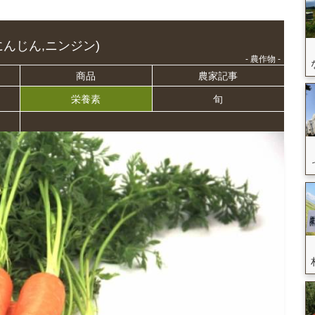
にんじん,ニンジン)
- 農作物 -
商品
農家記事
栄養
素
旬