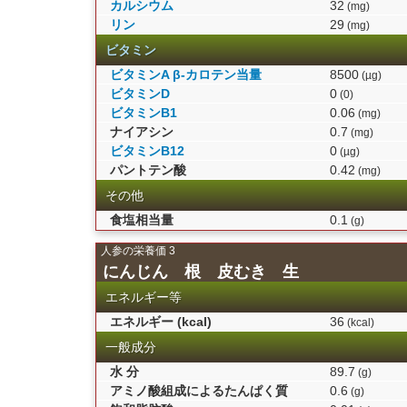
カルシウム
32
(mg)
リン
29
(mg)
ビタミン
ビタミンA β-カロテン当量
8500
(µg)
ビタミンD
0
(0)
ビタミンB1
0.06
(mg)
ナイアシン
0.7
(mg)
ビタミンB12
0
(µg)
パントテン酸
0.42
(mg)
その他
食塩相当量
0.1
(g)
人参の栄養価 3
にんじん 根 皮むき 生
エネルギー等
エネルギー (kcal)
36
(kcal)
一般成分
水 分
89.7
(g)
アミノ酸組成によるたんぱく質
0.6
(g)