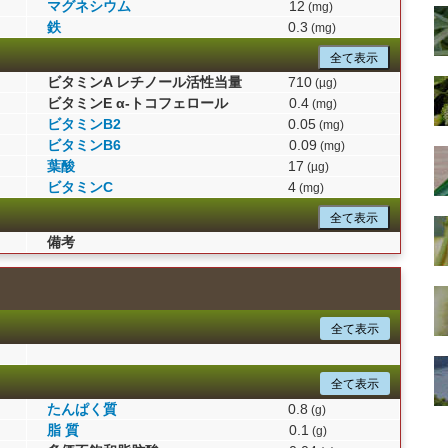
マグネシウム
12
(mg)
鉄
0.3
(mg)
全て表示
ビタミンA レチノール活性当量
710
(µg)
ビタミンE α-トコフェロール
0.4
(mg)
ビタミンB2
0.05
(mg)
ビタミンB6
0.09
(mg)
葉酸
17
(µg)
ビタミンC
4
(mg)
全て表示
備考
全て表示
全て表示
たんぱく質
0.8
(g)
脂 質
0.1
(g)