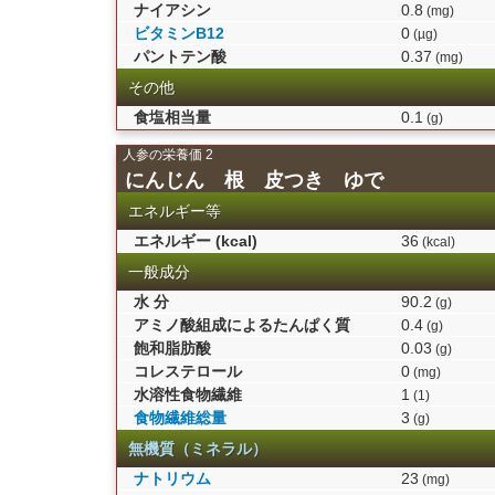
ナイアシン
0.8
(mg)
ビタミンB12
0
(µg)
パントテン酸
0.37
(mg)
その他
食塩相当量
0.1
(g)
人参の栄養価 2
にんじん 根 皮つき ゆで
エネルギー等
エネルギー (kcal)
36
(kcal)
一般成分
水 分
90.2
(g)
アミノ酸組成によるたんぱく質
0.4
(g)
飽和脂肪酸
0.03
(g)
コレステロール
0
(mg)
水溶性食物繊維
1
(1)
食物繊維総量
3
(g)
無機質（ミネラル）
ナトリウム
23
(mg)