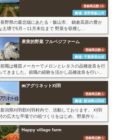
登録商品数:15
農場: 長野県飯山市
長野県の最北端にあたる・飯山市、 鍋倉高原の豊か
な土壌で5月～11月末位まで 野菜を収穫し...
果実的野菜 フルベジファーム
登録商品数:6
農場: 千葉県長生村
前職は種苗メーカーでメロンとレタスの品種改良を行
ってきました。前職の経験を活かし品種改良を行い...
㈱アグリネット刈羽
登録商品数:1
農場: 新潟県刈羽村
新潟県刈羽郡刈羽村内で、活動しております。 刈羽
村の広大な平場での稲づくりをはじめ、野菜作り...
Happy village farm
登録商品数:1