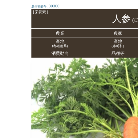
30300
農作物番号:
[ 栄養
素 ]
人参
(
農業
農家
産地
産地
(都道府県)
(市町村)
消費動向
品種等