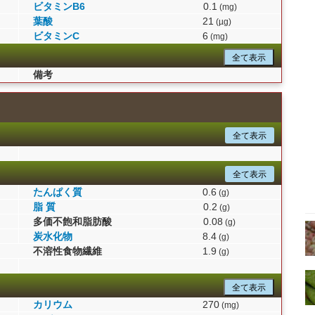
ビタミンB6
0.1
(mg)
葉酸
21
(µg)
ビタミンC
6
(mg)
全て表示
備考
全て表示
全て表示
たんぱく質
0.6
(g)
脂 質
0.2
(g)
多価不飽和脂肪酸
0.08
(g)
炭水化物
8.4
(g)
不溶性食物繊維
1.9
(g)
全て表示
カリウム
270
(mg)