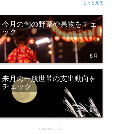
もっと見る
今月の旬の野菜や果物をチェ
ック
8月
来月の一般世帯の支出動向を
チェック
9月
Sponsored Link