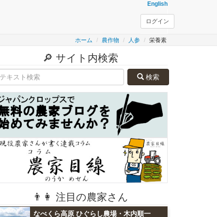
English
ログイン
ホーム
農作物
人参
栄養
素
🔎 サイト内検索
検索
👨👩 注目の農家さん
なべくら高原 ひぐらし農場・木内順一