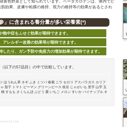
な緑黄色野菜として知られています。ベータカロテンは、体内でビ
美肌効果、皮膚や粘膜の維持、視力の維持等の効果があるとされ
」に含まれる養分量が多い栄養素(*)
や熱中症をふせぐ効果が期待できます。
、アレルギー改善の効果等が期待できます。
持したり、ガン予防や免疫力の増加効果が期待できます。
物（以下の57品目）の中で比較しています。
ベツ ほうれん草 ネギ ふき ミツバ 春菊 ニラ セロリ アスパラガス カリフ
ゃ 茄子 トマト ピーマン グリーンピース 枝豆 じゃがいも 里芋 山芋 玉
わ 桃 すもも さくらんぼ ぶどう 栗 いちご メロン すいか パイナップル キ
ponsored Link