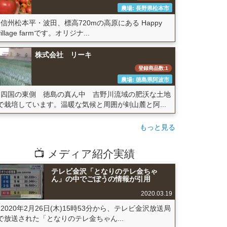
農場: 長野県松本市
信州松本平・波田、標高720mの高原にある Happy
village farmです。オリジナ...
株式会社 リーキ
登録商品数:1
農場: 徳島県阿波市
四国の東側 徳島の真ん中 吉野川流域の肥沃な土地
で栽培しています。温暖な気候と周囲が剣山麓と阿...
もっと見る
📺 メディア紹介実績
テレビ金沢「となりのテレ金ちゃ
ん」の中でごぼうの情報が引用
2020.03.19
2020年2月26日(木)15時53分から、テレビ金沢放送局
で放送された「となりのテレ金ちゃん...