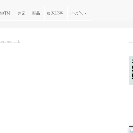
市町村
農家
商品
農家記事
その他
ponsored Link