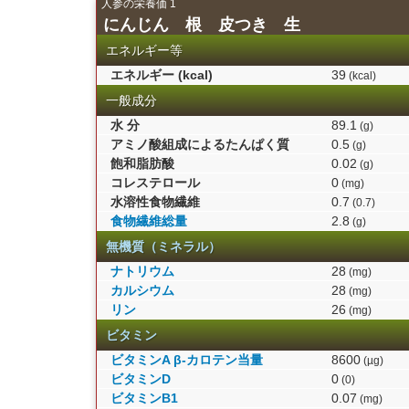
人参の栄養価 1
にんじん 根 皮つき 生
エネルギー等
エネルギー (kcal)
39
(kcal)
一般成分
水 分
89.1
(g)
アミノ酸組成によるたんぱく質
0.5
(g)
飽和脂肪酸
0.02
(g)
コレステロール
0
(mg)
水溶性食物繊維
0.7
(0.7)
食物繊維総量
2.8
(g)
無機質（ミネラル）
ナトリウム
28
(mg)
カルシウム
28
(mg)
リン
26
(mg)
ビタミン
ビタミンA β-カロテン当量
8600
(µg)
ビタミンD
0
(0)
ビタミンB1
0.07
(mg)