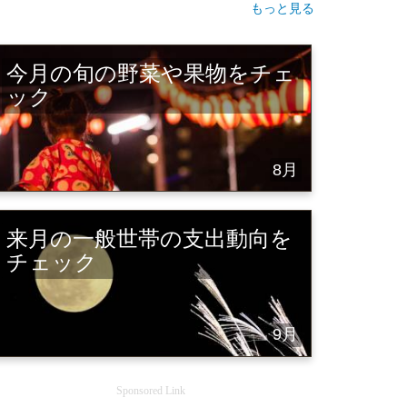
もっと見る
今月の旬の野菜や果物をチェ
ック
8月
来月の一般世帯の支出動向を
チェック
9月
Sponsored Link