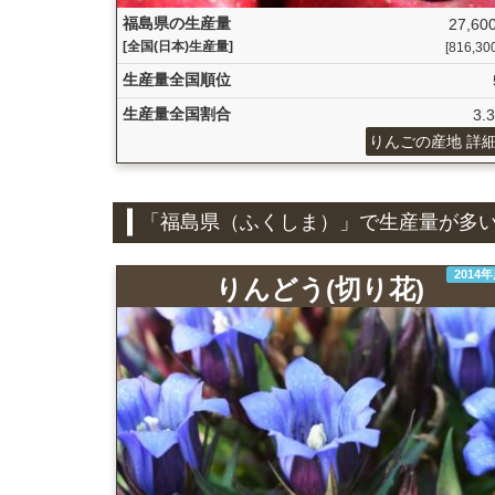
福島県の生産量
27,600
[全国(日本)生産量]
[816,300 
生産量全国順位
生産量全国割合
3.
りんごの産地 詳
「福島県（ふくしま）」で生産量が多
2014
りんどう(切り花)