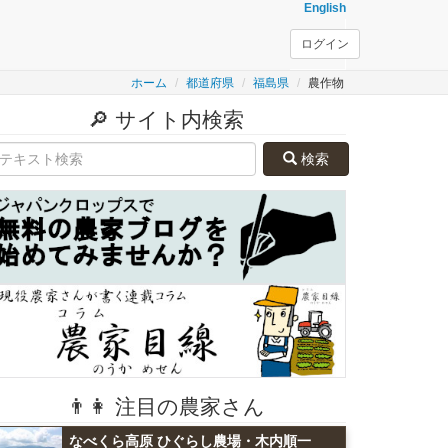
English
ログイン
ホーム
都道府県
福島県
農作物
🔎 サイト内検索
検索
👨👩 注目の農家さん
なべくら高原 ひぐらし農場・木内順一