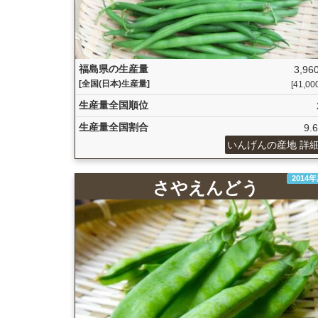
福島県の生産量
3,960
[全国(日本)生産量]
[41,000
生産量全国順位
生産量全国割合
9.
いんげんの産地 詳
2014
さやえんどう