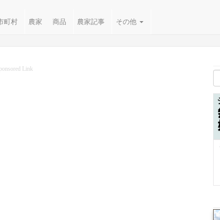
市町村
農家
商品
農家記事
その他
ponsored Link