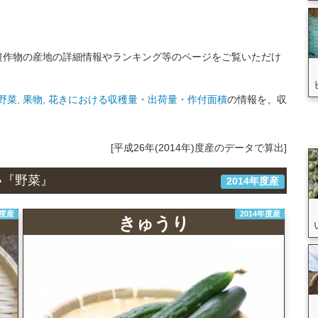
農作物の産地の詳細情報やランキング等のページをご覧いただけ
菜, 果物, 花きにおける収穫量・出荷量・作付面積
の情報を、収
[平成26年(2014年)度産のデータで算出]
い『野菜』
2014年度産
年度産
2014年度産
きゅうり