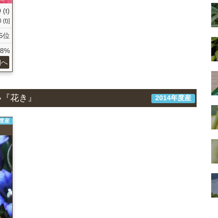
 (t)
(t)]
5位
38%
細へ
い『花き』
2014年度産
年度産