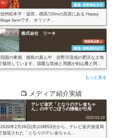
農場: 長野県松本市
信州松本平・波田、標高720mの高原にある Happy
village farmです。オリジナ...
株式会社 リーキ
登録商品数:1
農場: 徳島県阿波市
四国の東側 徳島の真ん中 吉野川流域の肥沃な土地
で栽培しています。温暖な気候と周囲が剣山麓と阿...
もっと見る
📺 メディア紹介実績
テレビ金沢「となりのテレ金ちゃ
ん」の中でごぼうの情報が引用
2020.03.19
2020年2月26日(木)15時53分から、テレビ金沢放送局
で放送された「となりのテレ金ちゃん...