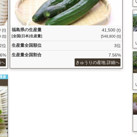
福島県の生産量
 (t)
41,500 (t)
[全国(日本)生産量]
 (t)]
[548,800 (t)]
生産量全国順位
2位
3位
生産量全国割合
66%
7.56%
細へ
きゅうりの産地 詳細へ
年度産