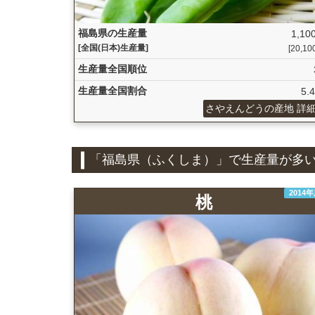
福島県の生産量
1,100
[全国(日本)生産量]
[20,100
生産量全国順位
生産量全国割合
5.
さやえんどうの産地 詳
「福島県（ふくしま）」で生産量が多
2014
桃