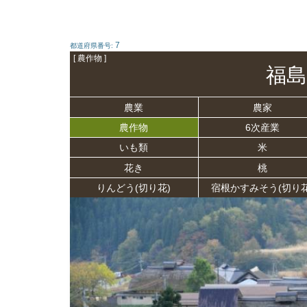
7
都道府県番号:
[ 農作物 ]
福島
農業
農家
農作物
6次産業
いも類
米
花き
桃
りんどう(切り花)
宿根かすみそう(切り花