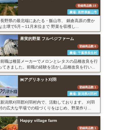
登録商品数:15
農場: 長野県飯山市
長野県の最北端にあたる・飯山市、 鍋倉高原の豊か
な土壌で5月～11月末位まで 野菜を収穫し...
果実的野菜 フルベジファーム
登録商品数:6
農場: 千葉県長生村
前職は種苗メーカーでメロンとレタスの品種改良を行
ってきました。前職の経験を活かし品種改良を行い...
㈱アグリネット刈羽
登録商品数:1
農場: 新潟県刈羽村
新潟県刈羽郡刈羽村内で、活動しております。 刈羽
村の広大な平場での稲づくりをはじめ、野菜作り...
Happy village farm
登録商品数:1