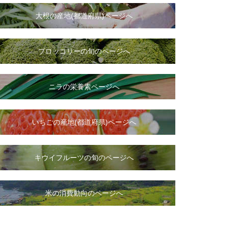
大根
の
産地(都道府県)ページへ
ブロッコリーの旬のページへ
ニラ
の
栄養素ページへ
いちご
の
産地(都道府県)ページへ
キウイフルーツの旬のページへ
米の消費動向のページへ