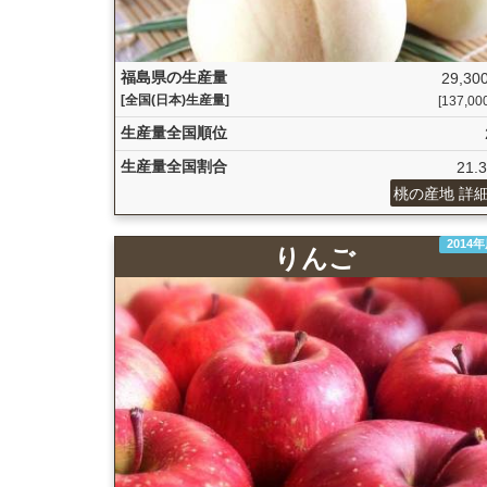
福島県の生産量
29,300
[全国(日本)生産量]
[137,000 
生産量全国順位
生産量全国割合
21.
桃の産地 詳
2014
りんご