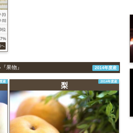
 (t)
 (t)]
3位
47%
細へ
い『果物』
2014年度産
年度産
2014年度産
梨