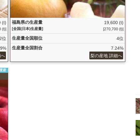
福島県の生産量
 (t)
19,600 (t)
[全国(日本)生産量]
(t)]
[270,700 (t)]
生産量全国順位
2位
4位
生産量全国割合
39%
7.24%
細へ
梨の産地 詳細へ
年度産