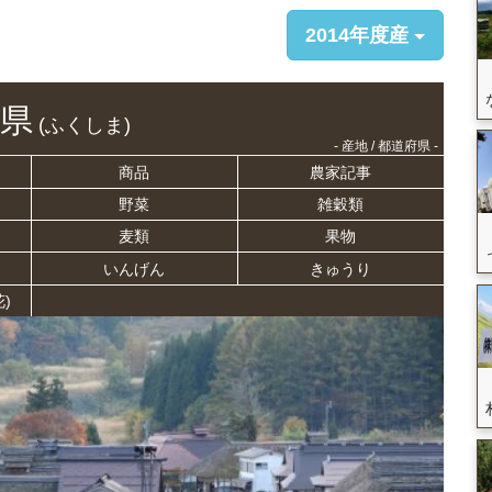
2014年度産
県
(ふくしま)
- 産地 / 都道府県 -
商品
農家記事
野菜
雑穀類
麦類
果物
いんげん
きゅうり
)