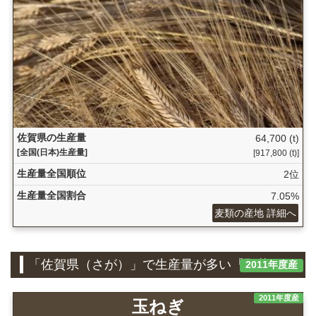
佐賀県の生産量
64,700 (t)
[全国(日本)生産量]
[917,800 (t)]
生産量全国順位
2位
生産量全国割合
7.05%
麦類の産地 詳細へ
「佐賀県（さが）」で生産量が多い『野菜』
2011年度産
2011年度産
玉ねぎ