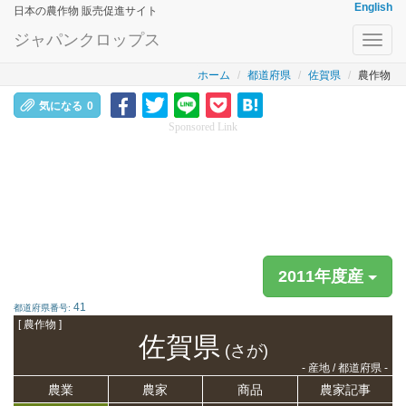
English
日本の農作物 販売促進サイト
ジャパンクロップス
Toggl
navig
ホーム
都道府県
佐賀県
農作物
気になる
0
Sponsored Link
2011年度産
41
都道府県番号:
[ 農作物 ]
佐賀県
(さが)
- 産地 / 都道府県 -
農業
農家
商品
農家記事