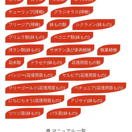
チューリップ(球根)
グラジオラス(球根)
フリージア(球根)
鉢もの類
シクラメン(鉢もの)
プリムラ類(鉢もの)
ベゴニア類(鉢もの)
洋ラン類(鉢もの)
サボテン及び多肉植物
観葉植物
花木類
ドラセナ(鉢もの)
花壇用苗もの類
パンジー(花壇用苗もの)
サルビア(花壇用苗もの)
マリーゴールド(花壇用苗もの)
ペチュニア(花壇用苗もの)
にちにちそう(花壇用苗もの)
アジサイ(鉢もの)
ツツジ苗(鉢もの)
バラ苗(鉢もの)
📗 マニュアル 一覧