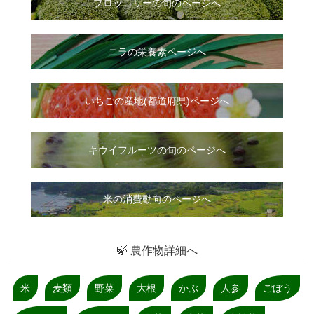
ブロッコリーの旬のページへ
ニラ
の
栄養素ページへ
いちご
の
産地(都道府県)ページへ
キウイフルーツの旬のページへ
米の消費動向のページへ
🍃 農作物詳細へ
米
麦類
野菜
大根
かぶ
人参
ごぼう