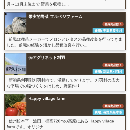
月～11月末位まで 野菜を収穫し...
果実的野菜 フルベジファーム
登録商品数:6
農場: 千葉県長生村
前職は種苗メーカーでメロンとレタスの品種改良を行ってきま
した。前職の経験を活かし品種改良を行い...
㈱アグリネット刈羽
登録商品数:1
農場: 新潟県刈羽村
新潟県刈羽郡刈羽村内で、活動しております。 刈羽村の広大
な平場での稲づくりをはじめ、野菜作り...
Happy village farm
登録商品数:1
農場: 長野県松本市
信州松本平・波田、標高720mの高原にある Happy village
farmです。オリジナ...