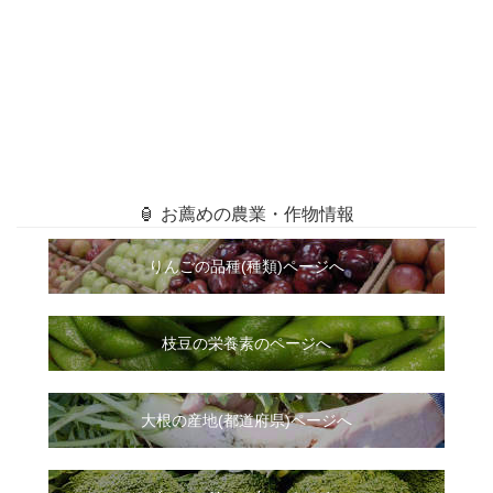
🏮 お薦めの農業・作物情報
りんごの品種(種類)ページへ
枝豆の栄養素のページへ
大根
の
産地(都道府県)ページへ