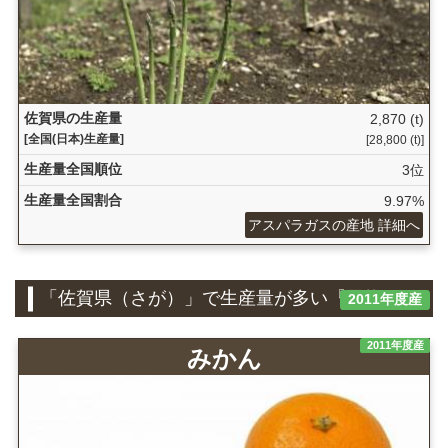
佐賀県の生産量
2,870 (t)
[全国(日本)生産量]
[28,800 (t)]
生産量全国順位
3位
生産量全国割合
9.97%
アスパラガスの産地 詳細へ
「佐賀県（さが）」で生産量が多い『果物』
2011年度産
2011年度産
みかん