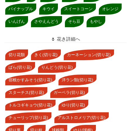
パイナップル
キウイ
スイートコーン
オレンジ
いんげん
さやえんどう
そら豆
もやし
🌷 花き詳細へ
切り花類
きく(切り花)
カーネーション(切り花)
ばら(切り花)
りんどう(切り花)
宿根かすみそう(切り花)
洋ラン類(切り花)
スターチス(切り花)
ガーベラ(切り花)
トルコギキョウ(切り花)
ゆり(切り花)
チューリップ(切り花)
アルストロメリア(切り花)
切り葉
切り枝
球根類
ゆり(球根)