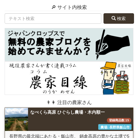
🔎 サイト内検索
検索
👨👩 注目の農家さん
なべくら高原 ひぐらし農場・木内順一
登録商品数:15
農場: 長野県飯山市
長野県の最北端にあたる・飯山市、 鍋倉高原の豊かな土壌で5