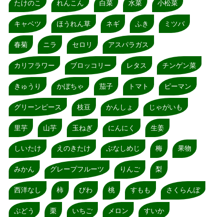
たけのこ
れんこん
白菜
水菜
小松菜
キャベツ
ほうれん草
ネギ
ふき
ミツバ
春菊
ニラ
セロリ
アスパラガス
カリフラワー
ブロッコリー
レタス
チンゲン菜
きゅうり
かぼちゃ
茄子
トマト
ピーマン
グリーンピース
枝豆
かんしょ
じゃがいも
里芋
山芋
玉ねぎ
にんにく
生姜
しいたけ
えのきたけ
ぶなしめじ
梅
果物
みかん
グレープフルーツ
りんご
梨
西洋なし
柿
びわ
桃
すもも
さくらんぼ
ぶどう
栗
いちご
メロン
すいか