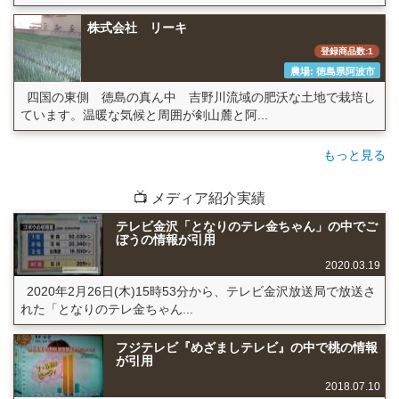
株式会社 リーキ
登録商品数:1
農場: 徳島県阿波市
四国の東側 徳島の真ん中 吉野川流域の肥沃な土地で栽培し
ています。温暖な気候と周囲が剣山麓と阿...
もっと見る
📺 メディア紹介実績
テレビ金沢「となりのテレ金ちゃん」の中でご
ぼうの情報が引用
2020.03.19
2020年2月26日(木)15時53分から、テレビ金沢放送局で放送さ
れた「となりのテレ金ちゃん...
フジテレビ『めざましテレビ』の中で桃の情報
が引用
2018.07.10