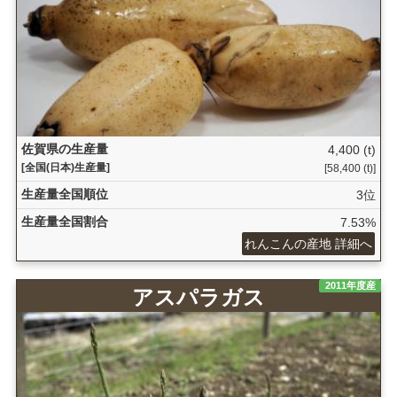
佐賀県の生産量
4,400 (t)
[全国(日本)生産量]
[58,400 (t)]
生産量全国順位
3位
生産量全国割合
7.53%
れんこんの産地 詳細へ
2011年度産
アスパラガス