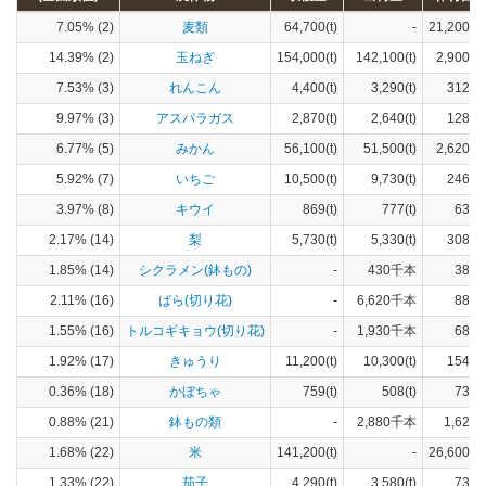
7.05% (2)
麦類
64,700(t)
-
21,200(h
14.39% (2)
玉ねぎ
154,000(t)
142,100(t)
2,900(h
7.53% (3)
れんこん
4,400(t)
3,290(t)
312(h
9.97% (3)
アスパラガス
2,870(t)
2,640(t)
128(h
6.77% (5)
みかん
56,100(t)
51,500(t)
2,620(h
5.92% (7)
いちご
10,500(t)
9,730(t)
246(h
3.97% (8)
キウイ
869(t)
777(t)
63(h
2.17% (14)
梨
5,730(t)
5,330(t)
308(h
1.85% (14)
シクラメン(鉢もの)
-
430千本
384(
2.11% (16)
ばら(切り花)
-
6,620千本
885(
1.55% (16)
トルコギキョウ(切り花)
-
1,930千本
680(
1.92% (17)
きゅうり
11,200(t)
10,300(t)
154(h
0.36% (18)
かぼちゃ
759(t)
508(t)
73(h
0.88% (21)
鉢もの類
-
2,880千本
1,620(
1.68% (22)
米
141,200(t)
-
26,600(h
1.33% (22)
茄子
4,290(t)
3,580(t)
73(h