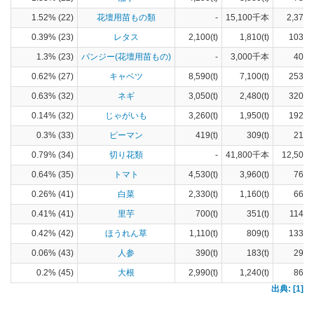
1.52% (22)
花壇用苗もの類
-
15,100千本
2,370(
0.39% (23)
レタス
2,100(t)
1,810(t)
103(h
1.3% (23)
パンジー(花壇用苗もの)
-
3,000千本
407(
0.62% (27)
キャベツ
8,590(t)
7,100(t)
253(h
0.63% (32)
ネギ
3,050(t)
2,480(t)
320(h
0.14% (32)
じゃがいも
3,260(t)
1,950(t)
192(h
0.3% (33)
ピーマン
419(t)
309(t)
21(h
0.79% (34)
切り花類
-
41,800千本
12,500(
0.64% (35)
トマト
4,530(t)
3,960(t)
76(h
0.26% (41)
白菜
2,330(t)
1,160(t)
66(h
0.41% (41)
里芋
700(t)
351(t)
114(h
0.42% (42)
ほうれん草
1,110(t)
809(t)
133(h
0.06% (43)
人参
390(t)
183(t)
29(h
0.2% (45)
大根
2,990(t)
1,240(t)
86(h
出典: [1]