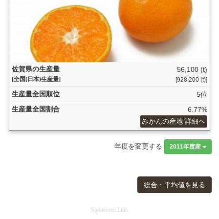
佐賀県の生産量
56,100 (t)
[全国(日本)生産量]
[928,200 (t)]
生産量全国順位
5位
生産量全国割合
6.77%
みかんの産地 詳細へ
年度を変更する
2011年度産
総合・平均値を見る
Sponsored Link