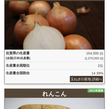
佐賀県の生産量
154,000 (t)
[全国(日本)生産量]
[1,070,000 (t)]
生産量全国順位
2位
生産量全国割合
14.39%
玉ねぎの産地 詳細へ
2011年度産
れんこん