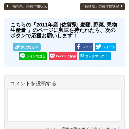
「福岡県」の農作物状況
「長崎県」の農作物状況
こちらの『2011年産 [佐賀県] 麦類, 野菜, 果物
生産量 』のページに興味を持たれたら、次の
ボタンで応援お願いします！
シェア
ツイート
気になる
0
ラインで送る
Pocketに保存
ブックマーク
0
コメントを投稿する
コメント投稿の際のガイドラインは
こちら