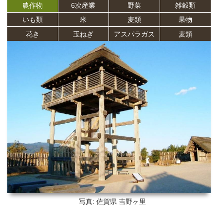
農作物
6次産業
野菜
雑穀類
いも類
米
麦類
果物
花き
玉ねぎ
アスパラガス
麦類
写真: 佐賀県
吉野ヶ里