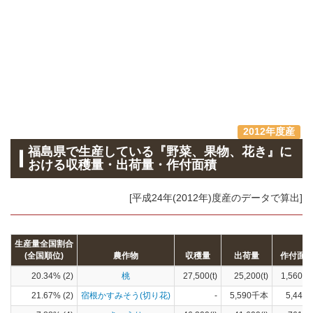
2012年度産
福島県で生産している『野菜、果物、花き』に
おける収穫量・出荷量・作付面積
[平成24年(2012年)度産のデータで算出]
生産量全国割合
(全国順位)
農作物
収穫量
出荷量
作付面
20.34% (2)
桃
27,500(t)
25,200(t)
1,560(h
21.67% (2)
宿根かすみそう(切り花)
-
5,590千本
5,440(