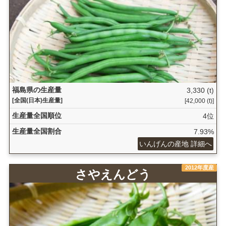
福島県の生産量
3,330 (t)
[全国(日本)生産量]
[42,000 (t)]
生産量全国順位
4位
生産量全国割合
7.93%
いんげんの産地 詳細へ
2012年度産
さやえんどう