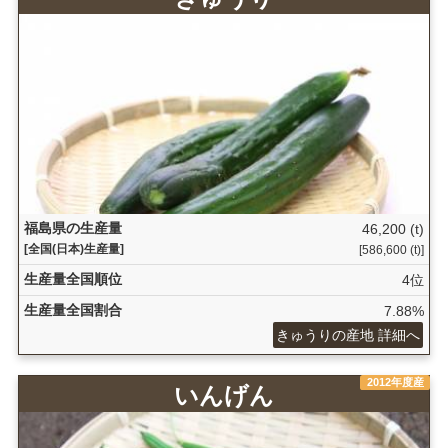
福島県の生産量
46,200 (t)
[全国(日本)生産量]
[586,600 (t)]
生産量全国順位
4位
生産量全国割合
7.88%
きゅうりの産地 詳細へ
2012年度産
いんげん