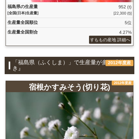
福島県の生産量
952 (t)
[全国(日本)生産量]
[22,300 (t)]
生産量全国順位
5位
生産量全国割合
4.27%
すももの産地 詳細へ
「福島県（ふくしま）」で生産量が多い『花
2012年度産
き』
2012年度産
宿根かすみそう(切り花)