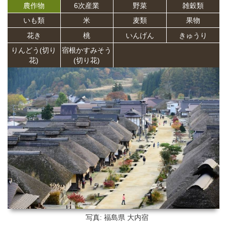
農作物
6次産業
野菜
雑穀類
いも類
米
麦類
果物
花き
桃
いんげん
きゅうり
りんどう(切り
宿根かすみそう
花)
(切り花)
写真: 福島県
大内宿