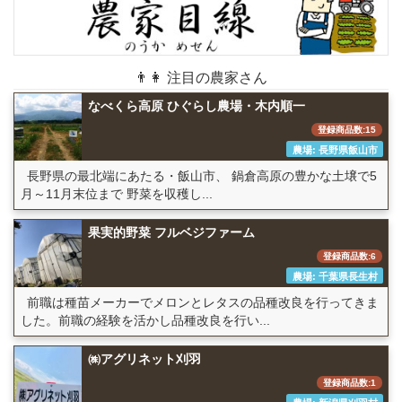
👨👩 注目の農家さん
なべくら高原 ひぐらし農場・木内順一
登録商品数:15
農場: 長野県飯山市
長野県の最北端にあたる・飯山市、 鍋倉高原の豊かな土壌で5
月～11月末位まで 野菜を収穫し...
果実的野菜 フルベジファーム
登録商品数:6
農場: 千葉県長生村
前職は種苗メーカーでメロンとレタスの品種改良を行ってきま
した。前職の経験を活かし品種改良を行い...
㈱アグリネット刈羽
登録商品数:1