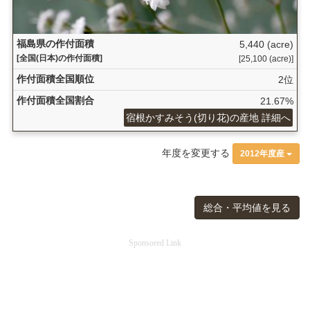
福島県の作付面積
5,440 (acre)
[全国(日本)の作付面積]
[25,100 (acre)]
作付面積全国順位
2位
作付面積全国割合
21.67%
宿根かすみそう(切り花)の産地 詳細へ
年度を変更する
2012年度産
総合・平均値を見る
Sponsored Link