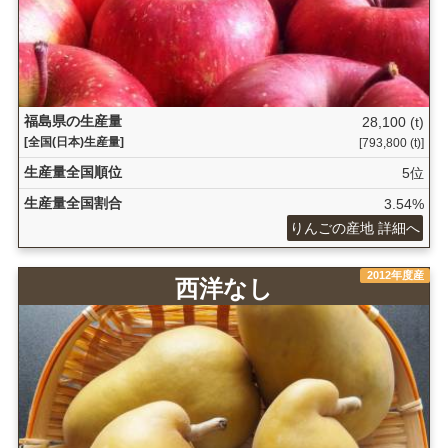
福島県の生産量
28,100 (t)
[全国(日本)生産量]
[793,800 (t)]
生産量全国順位
5位
生産量全国割合
3.54%
りんごの産地 詳細へ
2012年度産
西洋なし