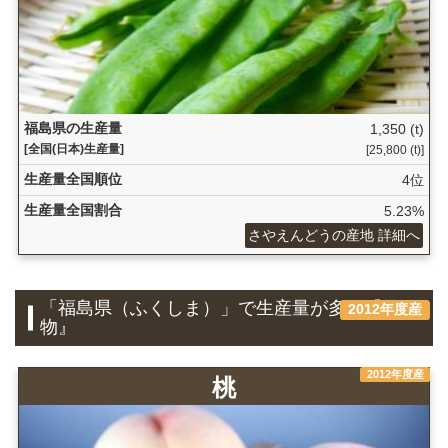
福島県の生産量
1,350 (t)
[全国(日本)生産量]
[25,800 (t)]
生産量全国順位
4位
生産量全国割合
5.23%
さやえんどうの産地 詳細へ
「福島県（ふくしま）」で生産量が多い『果
2012年度産
物』
2012年度産
桃