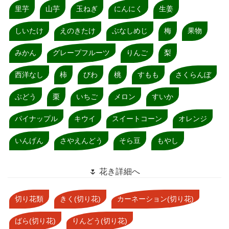
里芋
山芋
玉ねぎ
にんにく
生姜
しいたけ
えのきたけ
ぶなしめじ
梅
果物
みかん
グレープフルーツ
りんご
梨
西洋なし
柿
びわ
桃
すもも
さくらんぼ
ぶどう
栗
いちご
メロン
すいか
パイナップル
キウイ
スイートコーン
オレンジ
いんげん
さやえんどう
そら豆
もやし
🌷 花き詳細へ
切り花類
きく(切り花)
カーネーション(切り花)
ばら(切り花)
りんどう(切り花)