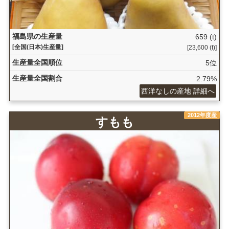
福島県の生産量
659 (t)
[全国(日本)生産量]
[23,600 (t)]
生産量全国順位
5位
生産量全国割合
2.79%
西洋なしの産地 詳細へ
2012年度産
すもも