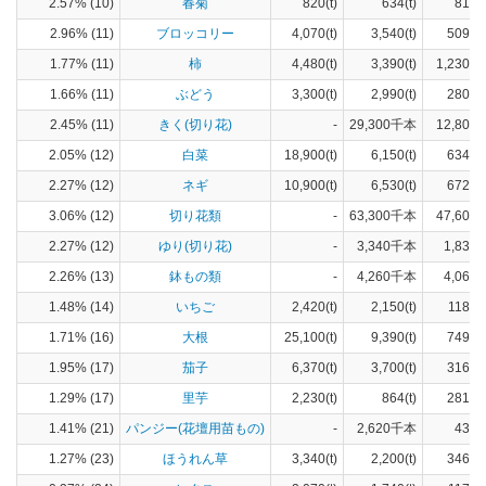
2.57% (10)
春菊
820(t)
634(t)
81(h
2.96% (11)
ブロッコリー
4,070(t)
3,540(t)
509(h
1.77% (11)
柿
4,480(t)
3,390(t)
1,230(h
1.66% (11)
ぶどう
3,300(t)
2,990(t)
280(h
2.45% (11)
きく(切り花)
-
29,300千本
12,800(
2.05% (12)
白菜
18,900(t)
6,150(t)
634(h
2.27% (12)
ネギ
10,900(t)
6,530(t)
672(h
3.06% (12)
切り花類
-
63,300千本
47,600(
2.27% (12)
ゆり(切り花)
-
3,340千本
1,830(
2.26% (13)
鉢もの類
-
4,260千本
4,060(
1.48% (14)
いちご
2,420(t)
2,150(t)
118(h
1.71% (16)
大根
25,100(t)
9,390(t)
749(h
1.95% (17)
茄子
6,370(t)
3,700(t)
316(h
1.29% (17)
里芋
2,230(t)
864(t)
281(h
1.41% (21)
パンジー(花壇用苗もの)
-
2,620千本
430(
1.27% (23)
ほうれん草
3,340(t)
2,200(t)
346(h