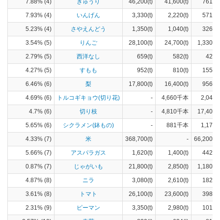
7.88% (4)
きゅうり
46,200(t)
41,600(t)
761(h
7.93% (4)
いんげん
3,330(t)
2,220(t)
571(h
5.23% (4)
さやえんどう
1,350(t)
1,040(t)
326(h
3.54% (5)
りんご
28,100(t)
24,700(t)
1,330(h
2.79% (5)
西洋なし
659(t)
582(t)
42(h
4.27% (5)
すもも
952(t)
810(t)
155(h
6.46% (6)
梨
17,800(t)
16,400(t)
956(h
4.69% (6)
トルコギキョウ(切り花)
-
4,660千本
2,040(
4.7% (6)
切り枝
-
4,810千本
17,400(
5.65% (6)
シクラメン(鉢もの)
-
881千本
1,170(
4.33% (7)
米
368,700(t)
-
66,200(h
5.66% (7)
アスパラガス
1,620(t)
1,400(t)
442(h
0.87% (7)
じゃがいも
21,800(t)
2,850(t)
1,180(h
4.87% (8)
ニラ
3,080(t)
2,610(t)
182(h
3.61% (8)
トマト
26,100(t)
23,600(t)
398(h
2.31% (9)
ピーマン
3,350(t)
2,980(t)
101(h