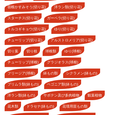
宿根かすみそう(切り花)
洋ラン類(切り花)
スターチス(切り花)
ガーベラ(切り花)
トルコギキョウ(切り花)
ゆり(切り花)
チューリップ(切り花)
アルストロメリア(切り花)
切り葉
切り枝
球根類
ゆり(球根)
チューリップ(球根)
グラジオラス(球根)
フリージア(球根)
鉢もの類
シクラメン(鉢もの)
プリムラ類(鉢もの)
ベゴニア類(鉢もの)
洋ラン類(鉢もの)
サボテン及び多肉植物
観葉植物
花木類
ドラセナ(鉢もの)
花壇用苗もの類