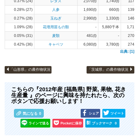
0.37% (24)
レタス
2,070(t)
1,740(t)
117(h
0.28% (27)
人参
1,690(t)
660(t)
139(h
0.27% (28)
玉ねぎ
2,990(t)
1,330(t)
146(h
1.09% (28)
花壇用苗もの類
-
5,880千本
1,710(
0.05% (31)
麦類
481(t)
-
270(h
0.42% (36)
キャベツ
6,080(t)
3,780(t)
274(h
出典: [1]
「山形県」の農作物状況
「茨城県」の農作物状況
こちらの『2012年産 [福島県] 野菜, 果物, 花き
生産量 』のページに興味を持たれたら、次の
ボタンで応援お願いします！
シェア
ツイート
気になる
0
ラインで送る
Pocketに保存
ブックマーク
0