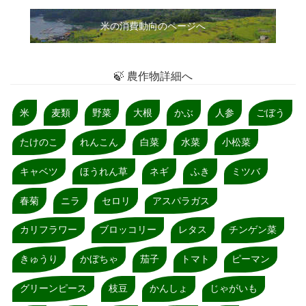
米の消費動向のページへ
🍃 農作物詳細へ
米
麦類
野菜
大根
かぶ
人参
ごぼう
たけのこ
れんこん
白菜
水菜
小松菜
キャベツ
ほうれん草
ネギ
ふき
ミツバ
春菊
ニラ
セロリ
アスパラガス
カリフラワー
ブロッコリー
レタス
チンゲン菜
きゅうり
かぼちゃ
茄子
トマト
ピーマン
グリーンピース
枝豆
かんしょ
じゃがいも