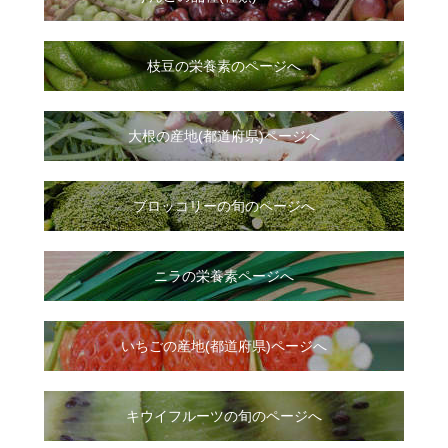
枝豆の栄養素のページへ
大根
の
産地(都道府県)ページへ
ブロッコリーの旬のページへ
ニラ
の
栄養素ページへ
いちご
の
産地(都道府県)ページへ
キウイフルーツの旬のページへ