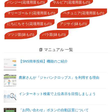
パンジー(花壇用苗もの)
サルビア(花壇用苗もの)
マリーゴールド(花壇用苗もの)
ペチュニア(花壇用苗もの)
にちにちそう(花壇用苗もの)
アジサイ(鉢もの)
ツツジ苗(鉢もの)
バラ苗(鉢もの)
📗 マニュアル 一覧
【SNS簡単投稿】機能のご紹介
農家さんが『ジャパンクロップス』を利用する理由
インターネット検索で上位表示を目指しましょう
『お問い合わせ』ボタンの自動設置について