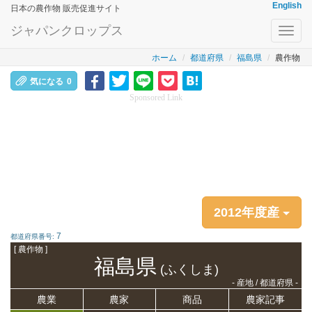
English
日本の農作物 販売促進サイト
ジャパンクロップス
Toggl
navig
ホーム
都道府県
福島県
農作物
気になる
0
Sponsored Link
2012年度産
7
都道府県番号:
[ 農作物 ]
福島県
(ふくしま)
- 産地 / 都道府県 -
農業
農家
商品
農家記事