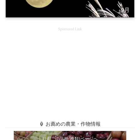
9月
Sponsored Link
🏮 お薦めの農業・作物情報
りんごの品種(種類)ページへ