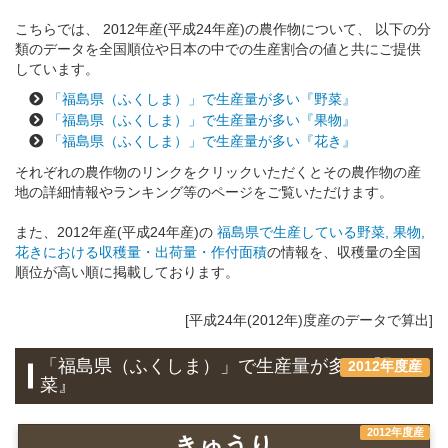
こちらでは、 2012年産(平成24年産)の農作物について、 以下の分
類のデータを全国順位や日本の中での生産割合の値と共にご提供
しています。
「福島県（ふくしま）」で生産量が多い『野菜』
「福島県（ふくしま）」で生産量が多い『果物』
「福島県（ふくしま）」で生産量が多い『花き』
それぞれの農作物のリンクをクリックいただくとその農作物の産
地の詳細情報やランキング等のページをご覧いただけます。
また、2012年産(平成24年産)の
福島県で生産している野菜, 果物,
花きにおける収穫量・出荷量・作付面積
の情報を、収穫量の全国
順位が高い順に掲載しております。
[平成24年(2012年)度産のデータで算出]
「福島県（ふくしま）」で生産量が多い『野
2012年度産
菜』
2012年度産
きゅうり