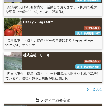
農場: 新潟県刈羽村
新潟県刈羽郡刈羽村内で、活動しております。 刈羽村の広大
な平場での稲づくりをはじめ、野菜作り...
Happy village farm
登録商品数:1
農場: 長野県松本市
信州松本平・波田、標高720mの高原にある Happy village
farmです。オリジナ...
株式会社 リーキ
登録商品数:1
農場: 徳島県阿波市
四国の東側 徳島の真ん中 吉野川流域の肥沃な土地で栽培し
ています。温暖な気候と周囲が剣山麓と阿...
もっと見る
📺 メディア紹介実績