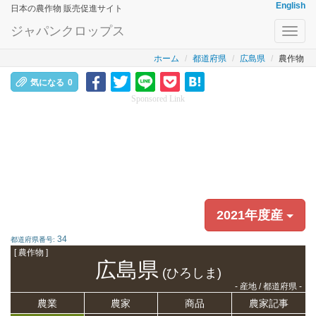
English
日本の農作物 販売促進サイト
ジャパンクロップス
Toggl
navig
ホーム
都道府県
広島県
農作物
気になる
0
Sponsored Link
2021年度産
34
都道府県番号:
[ 農作物 ]
広島県
(ひろしま)
- 産地 / 都道府県 -
農業
農家
商品
農家記事