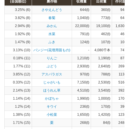
(全国順位)
農作物
収穫量
出荷量
作付面積
3.25% (6)
さやえんどう
644(t)
360(t)
94(ha
3.82% (8)
春菊
1,040(t)
773(t)
64(ha
2.94% (8)
みかん
22,000(t)
19,100(t)
1,630(h
1.92% (9)
水菜
791(t)
462(t)
46(ha
1.47% (9)
ふき
124(t)
107(t)
10(ha
3.13% (10)
パンジー(花壇用苗もの)
-
4,080千本
747(a
0.18% (11)
りんご
1,210(t)
1,190(t)
87(ha
1.77% (11)
ぶどう
2,930(t)
2,640(t)
269(ha
3.85% (12)
アスパラガス
970(t)
788(t)
113(ha
0.33% (12)
じゃがいも
7,150(t)
2,530(t)
516(ha
2.14% (13)
ほうれん草
4,510(t)
3,540(t)
392(ha
1.14% (14)
かぼちゃ
1,990(t)
1,000(t)
170(ha
1.2% (14)
キウイ
236(t)
170(t)
39(ha
1.38% (15)
小松菜
1,650(t)
1,420(t)
123(ha
1.71% (15)
栗
268(t)
84(t)
248(ha