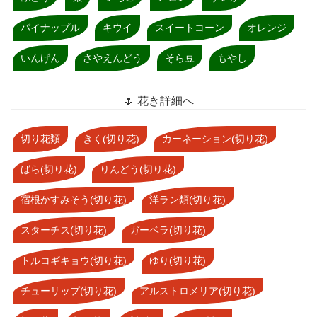
パイナップル
キウイ
スイートコーン
オレンジ
いんげん
さやえんどう
そら豆
もやし
🌷 花き詳細へ
切り花類
きく(切り花)
カーネーション(切り花)
ばら(切り花)
りんどう(切り花)
宿根かすみそう(切り花)
洋ラン類(切り花)
スターチス(切り花)
ガーベラ(切り花)
トルコギキョウ(切り花)
ゆり(切り花)
チューリップ(切り花)
アルストロメリア(切り花)