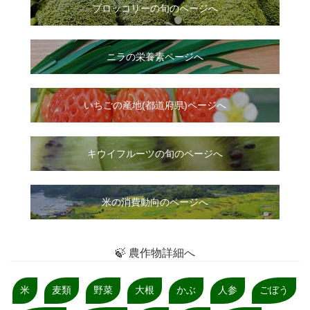
ブロッコリーの旬のページへ
ニラ
の
栄養素ページへ
いちご
の
産地(都道府県)ページへ
キウイフルーツの旬のページへ
米の消費動向のページへ
🍃 農作物詳細へ
米
麦類
野菜
大根
かぶ
人参
ごぼう