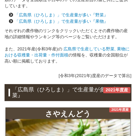
しています。
「広島県（ひろしま）」で生産量が多い『野菜』
「広島県（ひろしま）」で生産量が多い『果物』
それぞれの農作物のリンクをクリックいただくとその農作物の産
地の詳細情報やランキング等のページをご覧いただけます。
また、2021年産(令和3年産)の
広島県で生産している野菜, 果物に
おける収穫量・出荷量・作付面積
の情報を、収穫量の全国順位が
高い順に掲載しております。
[令和3年(2021年)度産のデータで算出]
「広島県（ひろしま）」で生産量が多い『野
2021年度産
菜』
2021年度産
さやえんどう