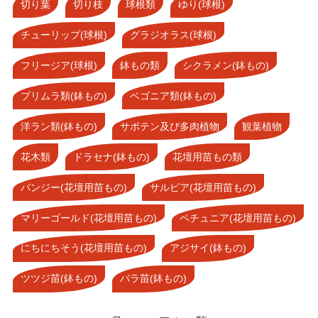
切り葉
切り枝
球根類
ゆり(球根)
チューリップ(球根)
グラジオラス(球根)
フリージア(球根)
鉢もの類
シクラメン(鉢もの)
プリムラ類(鉢もの)
ベゴニア類(鉢もの)
洋ラン類(鉢もの)
サボテン及び多肉植物
観葉植物
花木類
ドラセナ(鉢もの)
花壇用苗もの類
パンジー(花壇用苗もの)
サルビア(花壇用苗もの)
マリーゴールド(花壇用苗もの)
ペチュニア(花壇用苗もの)
にちにちそう(花壇用苗もの)
アジサイ(鉢もの)
ツツジ苗(鉢もの)
バラ苗(鉢もの)