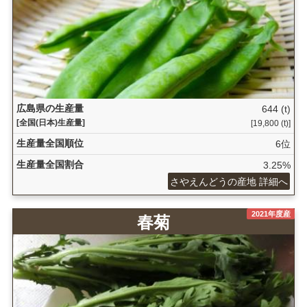
広島県の生産量
644 (t)
[全国(日本)生産量]
[19,800 (t)]
生産量全国順位
6位
生産量全国割合
3.25%
さやえんどうの産地 詳細へ
2021年度産
春菊