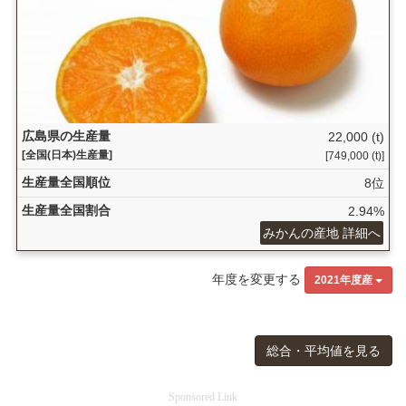
広島県の生産量
22,000 (t)
[全国(日本)生産量]
[749,000 (t)]
生産量全国順位
8位
生産量全国割合
2.94%
みかんの産地 詳細へ
年度を変更する
2021年度産
総合・平均値を見る
Sponsored Link