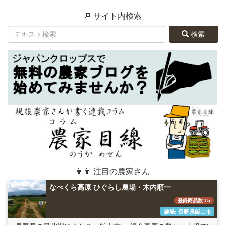
🔎 サイト内検索
検索
👨👩 注目の農家さん
なべくら高原 ひぐらし農場・木内順一
登録商品数:15
農場: 長野県飯山市