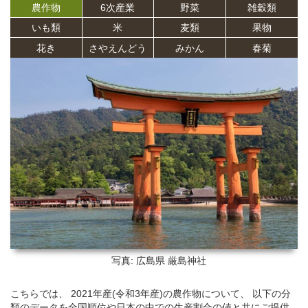
農作物
6次産業
野菜
雑穀類
いも類
米
麦類
果物
花き
さやえんどう
みかん
春菊
写真: 広島県
厳島神社
こちらでは、 2021年産(令和3年産)の農作物について、 以下の分
類のデータを全国順位や日本の中での生産割合の値と共にご提供