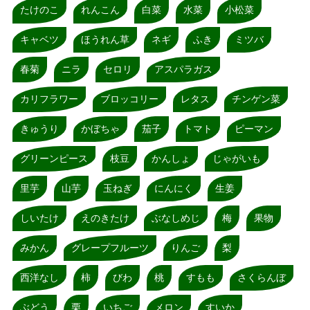
たけのこ
れんこん
白菜
水菜
小松菜
キャベツ
ほうれん草
ネギ
ふき
ミツバ
春菊
ニラ
セロリ
アスパラガス
カリフラワー
ブロッコリー
レタス
チンゲン菜
きゅうり
かぼちゃ
茄子
トマト
ピーマン
グリーンピース
枝豆
かんしょ
じゃがいも
里芋
山芋
玉ねぎ
にんにく
生姜
しいたけ
えのきたけ
ぶなしめじ
梅
果物
みかん
グレープフルーツ
りんご
梨
西洋なし
柿
びわ
桃
すもも
さくらんぼ
ぶどう
栗
いちご
メロン
すいか