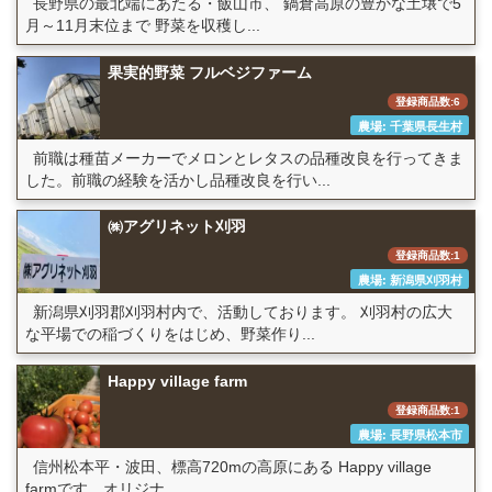
長野県の最北端にあたる・飯山市、 鍋倉高原の豊かな土壌で5
月～11月末位まで 野菜を収穫し...
果実的野菜 フルベジファーム
登録商品数:6
農場: 千葉県長生村
前職は種苗メーカーでメロンとレタスの品種改良を行ってきま
した。前職の経験を活かし品種改良を行い...
㈱アグリネット刈羽
登録商品数:1
農場: 新潟県刈羽村
新潟県刈羽郡刈羽村内で、活動しております。 刈羽村の広大
な平場での稲づくりをはじめ、野菜作り...
Happy village farm
登録商品数:1
農場: 長野県松本市
信州松本平・波田、標高720mの高原にある Happy village
farmです。オリジナ...