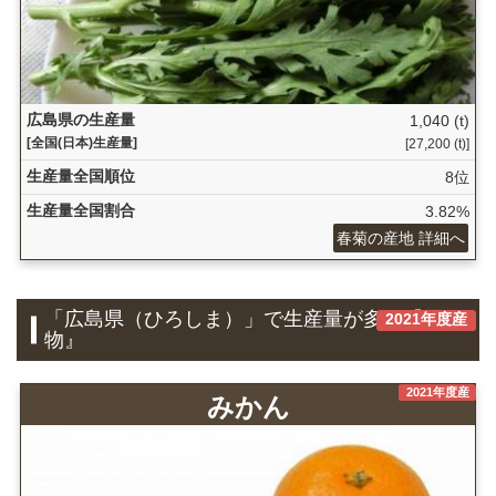
広島県の生産量
1,040 (t)
[全国(日本)生産量]
[27,200 (t)]
生産量全国順位
8位
生産量全国割合
3.82%
春菊の産地 詳細へ
「広島県（ひろしま）」で生産量が多い『果
2021年度産
物』
2021年度産
みかん