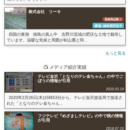
株式会社 リーキ
登録商品数:1
農場: 徳島県阿波市
四国の東側 徳島の真ん中 吉野川流域の肥沃な土地で栽培し
ています。温暖な気候と周囲が剣山麓と阿...
もっと見る
📺 メディア紹介実績
テレビ金沢「となりのテレ金ちゃん」の中でご
ぼうの情報が引用
2020.03.19
2020年2月26日(木)15時53分から、テレビ金沢放送局で放送さ
れた「となりのテレ金ちゃん...
フジテレビ『めざましテレビ』の中で桃の情報
が引用
2018.07.10