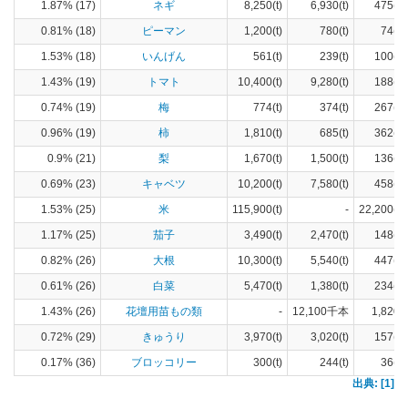
1.87% (17)
ネギ
8,250(t)
6,930(t)
475(ha
0.81% (18)
ピーマン
1,200(t)
780(t)
74(ha
1.53% (18)
いんげん
561(t)
239(t)
100(ha
1.43% (19)
トマト
10,400(t)
9,280(t)
188(ha
0.74% (19)
梅
774(t)
374(t)
267(ha
0.96% (19)
柿
1,810(t)
685(t)
362(ha
0.9% (21)
梨
1,670(t)
1,500(t)
136(ha
0.69% (23)
キャベツ
10,200(t)
7,580(t)
458(ha
1.53% (25)
米
115,900(t)
-
22,200(ha
1.17% (25)
茄子
3,490(t)
2,470(t)
148(ha
0.82% (26)
大根
10,300(t)
5,540(t)
447(ha
0.61% (26)
白菜
5,470(t)
1,380(t)
234(ha
1.43% (26)
花壇用苗もの類
-
12,100千本
1,820(
0.72% (29)
きゅうり
3,970(t)
3,020(t)
157(ha
0.17% (36)
ブロッコリー
300(t)
244(t)
36(ha
出典: [1]