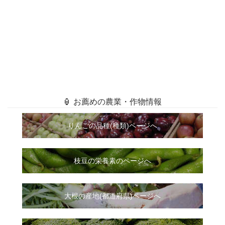
🏮 お薦めの農業・作物情報
りんごの品種(種類)ページへ
枝豆の栄養素のページへ
大根
の
産地(都道府県)ページへ