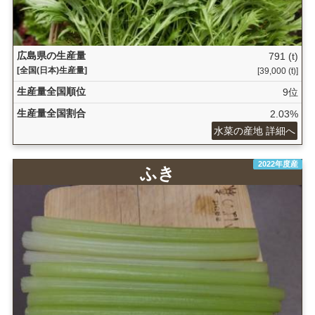
広島県の生産量
791 (t)
[全国(日本)生産量]
[39,000 (t)]
生産量全国順位
9位
生産量全国割合
2.03%
水菜の産地 詳細へ
2022年度産
ふき