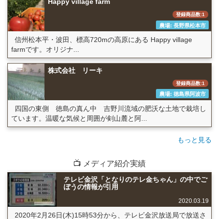
Happy village farm
登録商品数:1
農場: 長野県松本市
信州松本平・波田、標高720mの高原にある Happy village
farmです。オリジナ...
株式会社 リーキ
登録商品数:1
農場: 徳島県阿波市
四国の東側 徳島の真ん中 吉野川流域の肥沃な土地で栽培し
ています。温暖な気候と周囲が剣山麓と阿...
もっと見る
📺 メディア紹介実績
テレビ金沢「となりのテレ金ちゃん」の中でご
ぼうの情報が引用
2020.03.19
2020年2月26日(木)15時53分から、テレビ金沢放送局で放送さ