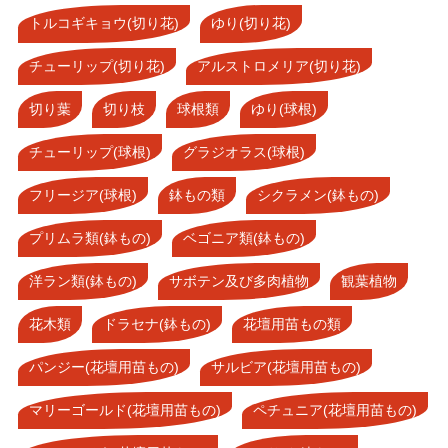
トルコギキョウ(切り花)
ゆり(切り花)
チューリップ(切り花)
アルストロメリア(切り花)
切り葉
切り枝
球根類
ゆり(球根)
チューリップ(球根)
グラジオラス(球根)
フリージア(球根)
鉢もの類
シクラメン(鉢もの)
プリムラ類(鉢もの)
ベゴニア類(鉢もの)
洋ラン類(鉢もの)
サボテン及び多肉植物
観葉植物
花木類
ドラセナ(鉢もの)
花壇用苗もの類
パンジー(花壇用苗もの)
サルビア(花壇用苗もの)
マリーゴールド(花壇用苗もの)
ペチュニア(花壇用苗もの)