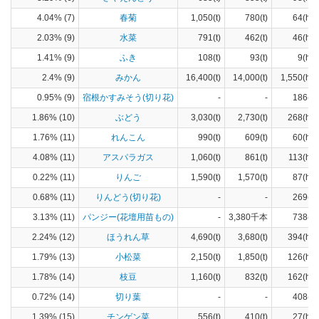
4.04% (7)
春菊
1,050(t)
780(t)
64(ha)
2.03% (9)
水菜
791(t)
462(t)
46(ha)
1.41% (9)
ふき
108(t)
93(t)
9(ha)
2.4% (9)
みかん
16,400(t)
14,000(t)
1,550(ha)
0.95% (9)
宿根かすみそう(切り花)
-
-
186(a)
1.86% (10)
ぶどう
3,030(t)
2,730(t)
268(ha)
1.76% (11)
れんこん
990(t)
609(t)
60(ha)
4.08% (11)
アスパラガス
1,060(t)
861(t)
113(ha)
0.22% (11)
りんご
1,590(t)
1,570(t)
87(ha)
0.68% (11)
りんどう(切り花)
-
-
269(a)
3.13% (11)
パンジー(花壇用苗もの)
-
3,380千本
738(a)
2.24% (12)
ほうれん草
4,690(t)
3,680(t)
394(ha)
1.79% (13)
小松菜
2,150(t)
1,850(t)
126(ha)
1.78% (14)
枝豆
1,160(t)
832(t)
162(ha)
0.72% (14)
切り葉
-
-
408(a)
1.39% (15)
チンゲン菜
556(t)
410(t)
27(ha)