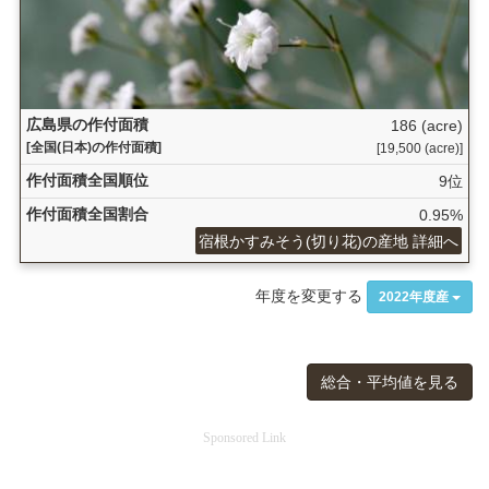
広島県の作付面積
186 (acre)
[全国(日本)の作付面積]
[19,500 (acre)]
作付面積全国順位
9位
作付面積全国割合
0.95%
宿根かすみそう(切り花)の産地 詳細へ
年度を変更する
2022年度産
総合・平均値を見る
Sponsored Link