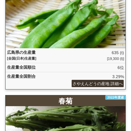
広島県の生産量
635 (t)
[全国(日本)生産量]
[19,300 (t)]
生産量全国順位
6位
生産量全国割合
3.29%
さやえんどうの産地 詳細へ
2022年度産
春菊