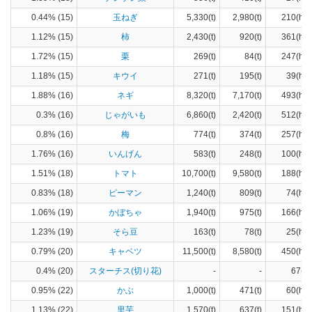
0.44% (15)
玉ねぎ
5,330(t)
2,980(t)
210(ha)
1.12% (15)
柿
2,430(t)
920(t)
361(ha)
1.72% (15)
栗
269(t)
84(t)
247(ha)
1.18% (15)
キウイ
271(t)
195(t)
39(ha)
1.88% (16)
ネギ
8,320(t)
7,170(t)
493(ha)
0.3% (16)
じゃがいも
6,860(t)
2,420(t)
512(ha)
0.8% (16)
梅
774(t)
374(t)
257(ha)
1.76% (16)
いんげん
583(t)
248(t)
100(ha)
1.51% (18)
トマト
10,700(t)
9,580(t)
188(ha)
0.83% (18)
ピーマン
1,240(t)
809(t)
74(ha)
1.06% (19)
かぼちゃ
1,940(t)
975(t)
166(ha)
1.23% (19)
そら豆
163(t)
78(t)
25(ha)
0.79% (20)
キャベツ
11,500(t)
8,580(t)
450(ha)
0.4% (20)
スターチス(切り花)
-
-
67(a)
0.95% (22)
かぶ
1,000(t)
471(t)
60(ha)
1.13% (22)
里芋
1,570(t)
637(t)
151(ha)