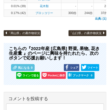
0.01% (39)
花木類
-
-
2(a)
0.17% (42)
ブロッコリー
300(t)
244(t)
37(ha)
出典: [1]
「岡山県」の農作物状況
「山口県」の農作物状況
こちらの『2022年産 [広島県] 野菜, 果物, 花き
生産量 』のページに興味を持たれたら、次の
ボタンで応援お願いします！
シェア
ツイート
気になる
0
ラインで送る
Pocketに保存
ブックマーク
0
コメントを投稿する