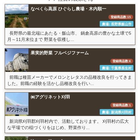
なべくら高原 ひぐらし農場・木内順一
登録商品数:15
農場: 長野県飯山市
長野県の最北端にあたる・飯山市、 鍋倉高原の豊かな土壌で5
月～11月末位まで 野菜を収穫し...
果実的野菜 フルベジファーム
登録商品数:6
農場: 千葉県長生村
前職は種苗メーカーでメロンとレタスの品種改良を行ってきま
した。前職の経験を活かし品種改良を行い...
㈱アグリネット刈羽
登録商品数:1
農場: 新潟県刈羽村
新潟県刈羽郡刈羽村内で、活動しております。 刈羽村の広大
な平場での稲づくりをはじめ、野菜作り...