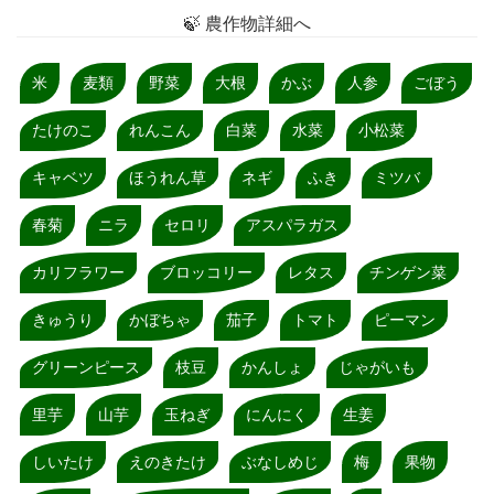
🍃 農作物詳細へ
米
麦類
野菜
大根
かぶ
人参
ごぼう
たけのこ
れんこん
白菜
水菜
小松菜
キャベツ
ほうれん草
ネギ
ふき
ミツバ
春菊
ニラ
セロリ
アスパラガス
カリフラワー
ブロッコリー
レタス
チンゲン菜
きゅうり
かぼちゃ
茄子
トマト
ピーマン
グリーンピース
枝豆
かんしょ
じゃがいも
里芋
山芋
玉ねぎ
にんにく
生姜
しいたけ
えのきたけ
ぶなしめじ
梅
果物