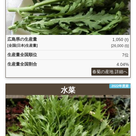
広島県の生産量
1,050 (t)
[全国(日本)生産量]
[26,000 (t)]
生産量全国順位
7位
生産量全国割合
4.04%
春菊の産地 詳細へ
2022年度産
水菜