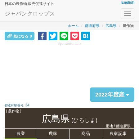
English
日本の農作物 販売促進サイト
ジャパンクロップス
Toggl
navig
ホーム
都道府県
広島県
農作物
気になる
0
Sponsored Link
2022年度産
34
都道府県番号:
[ 農作物 ]
広島県
(ひろしま)
- 産地 / 都道府県 -
農業
農家
商品
農家記事