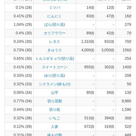
0.1% (28)
ミツバ
14(t)
12(t)
2(ha)
0.41% (29)
にんにく
83(t)
47(t)
16(ha)
1.04% (29)
ばら(切り花)
-
-
279(a)
0.4% (30)
カリフラワー
89(t)
42(t)
7(ha)
0.24% (30)
レタス
1,310(t)
932(t)
70(ha)
0.73% (30)
きゅうり
4,000(t)
3,050(t)
156(ha)
0.65% (30)
トルコギキョウ(切り花)
-
-
254(a)
0.41% (30)
スイートコーン
855(t)
302(t)
140(ha)
0.33% (33)
ゆり(切り花)
-
-
208(a)
0.32% (33)
シクラメン(鉢もの)
-
-
50(a)
0.06% (34)
山芋
95(t)
39(t)
13(ha)
0.77% (34)
切り花類
-
-
9,980(a)
0.44% (34)
切り枝
-
-
1,590(a)
0.32% (38)
いちご
513(t)
394(t)
30(ha)
0.12% (39)
人参
672(t)
319(t)
52(ha)
0.31% (39)
鉢もの類
-
-
449(a)