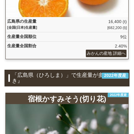
広島県の生産量
16,400 (t)
[全国(日本)生産量]
[682,200 (t)]
生産量全国順位
9位
生産量全国割合
2.40%
みかんの産地 詳細へ
「広島県（ひろしま）」で生産量が多い『花
2022年度産
き』
2022年度産
宿根かすみそう(切り花)