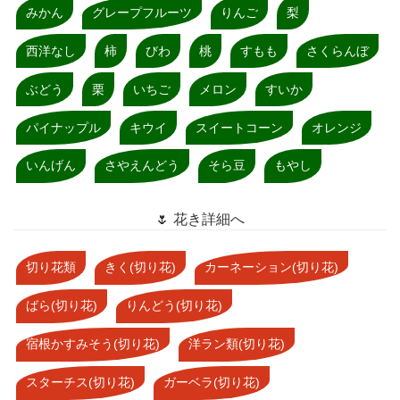
みかん
グレープフルーツ
りんご
梨
西洋なし
柿
びわ
桃
すもも
さくらんぼ
ぶどう
栗
いちご
メロン
すいか
パイナップル
キウイ
スイートコーン
オレンジ
いんげん
さやえんどう
そら豆
もやし
🌷 花き詳細へ
切り花類
きく(切り花)
カーネーション(切り花)
ばら(切り花)
りんどう(切り花)
宿根かすみそう(切り花)
洋ラン類(切り花)
スターチス(切り花)
ガーベラ(切り花)