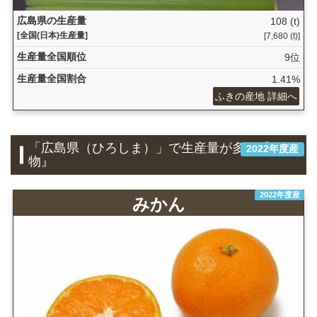
広島県の生産量
108 (t)
[全国(日本)生産量]
[7,680 (t)]
生産量全国順位
9位
生産量全国割合
1.41%
ふきの産地 詳細へ
「広島県（ひろしま）」で生産量が多い『果
2022年度産
物』
2022年度産
みかん