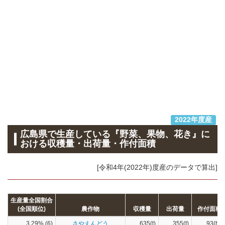
2022年度産
広島県で生産している『野菜、果物、花き』に
おける収穫量・出荷量・作付面積
[令和4年(2022年)度産のデータで算出]
生産量全国割合
(全国順位)
農作物
収穫量
出荷量
作付面積
3.29% (6)
さやえんどう
635(t)
355(t)
93(ha)