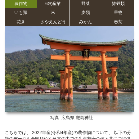
農作物
6次産業
野菜
雑穀類
いも類
米
麦類
果物
花き
さやえんどう
みかん
春菊
写真: 広島県
厳島神社
こちらでは、 2022年産(令和4年産)の農作物について、 以下の分
類のデータを全国順位や日本の中での生産割合の値と共にご提供