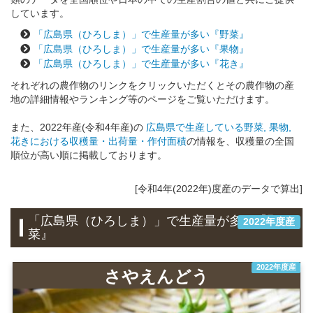
しています。
「広島県（ひろしま）」で生産量が多い『野菜』
「広島県（ひろしま）」で生産量が多い『果物』
「広島県（ひろしま）」で生産量が多い『花き』
それぞれの農作物のリンクをクリックいただくとその農作物の産
地の詳細情報やランキング等のページをご覧いただけます。
また、2022年産(令和4年産)の
広島県で生産している野菜, 果物,
花きにおける収穫量・出荷量・作付面積
の情報を、収穫量の全国
順位が高い順に掲載しております。
[令和4年(2022年)度産のデータで算出]
「広島県（ひろしま）」で生産量が多い『野
2022年度産
菜』
2022年度産
さやえんどう