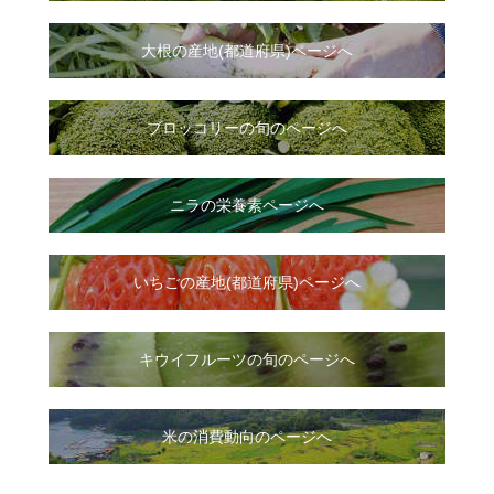
大根
の
産地(都道府県)ページへ
ブロッコリーの旬のページへ
ニラ
の
栄養素ページへ
いちご
の
産地(都道府県)ページへ
キウイフルーツの旬のページへ
米の消費動向のページへ