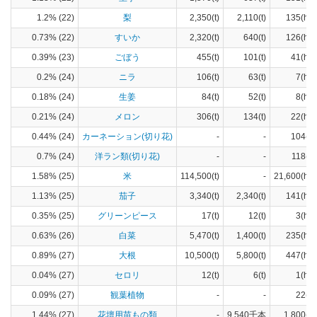
1.2% (22)
梨
2,350(t)
2,110(t)
135(ha)
0.73% (22)
すいか
2,320(t)
640(t)
126(ha)
0.39% (23)
ごぼう
455(t)
101(t)
41(ha)
0.2% (24)
ニラ
106(t)
63(t)
7(ha)
0.18% (24)
生姜
84(t)
52(t)
8(ha)
0.21% (24)
メロン
306(t)
134(t)
22(ha)
0.44% (24)
カーネーション(切り花)
-
-
104(a)
0.7% (24)
洋ラン類(切り花)
-
-
118(a)
1.58% (25)
米
114,500(t)
-
21,600(ha)
1.13% (25)
茄子
3,340(t)
2,340(t)
141(ha)
0.35% (25)
グリーンピース
17(t)
12(t)
3(ha)
0.63% (26)
白菜
5,470(t)
1,400(t)
235(ha)
0.89% (27)
大根
10,500(t)
5,800(t)
447(ha)
0.04% (27)
セロリ
12(t)
6(t)
1(ha)
0.09% (27)
観葉植物
-
-
22(a)
1.44% (27)
花壇用苗もの類
-
9,540千本
1,800(a)