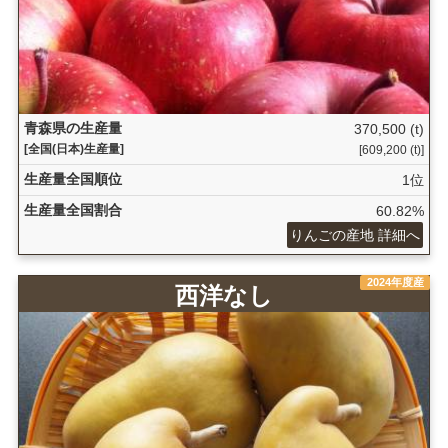
青森県の生産量
370,500 (t)
[全国(日本)生産量]
[609,200 (t)]
生産量全国順位
1位
生産量全国割合
60.82%
りんごの産地 詳細へ
2024年度産
西洋なし