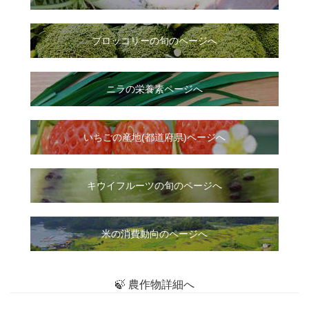
ブロッコリーの旬のページへ
ニラ
の
栄養素ページへ
いちご
の
産地(都道府県)ページへ
キウイフルーツの旬のページへ
米の消費動向のページへ
🍃 農作物詳細へ