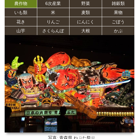
農作物
6次産業
野菜
雑穀類
いも類
米
麦類
果物
花き
りんご
にんにく
ごぼう
山芋
さくらんぼ
大根
かぶ
写真: 青森県
ねぶた祭り