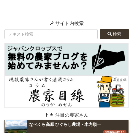
🔎 サイト内検索
検索
👨👩 注目の農家さん
なべくら高原 ひぐらし農場・木内順一
登録商品数:15