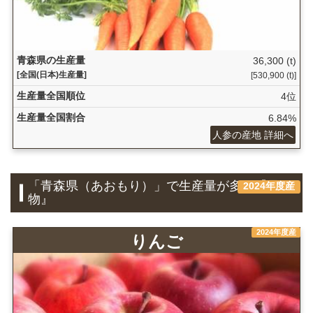
青森県の生産量
36,300 (t)
[全国(日本)生産量]
[530,900 (t)]
生産量全国順位
4位
生産量全国割合
6.84%
人参の産地 詳細へ
「青森県（あおもり）」で生産量が多い『果
2024年度産
物』
2024年度産
りんご