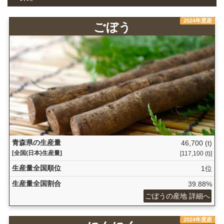
2024年度産
ごぼう
青森県の生産量
46,700 (t)
[全国(日本)生産量]
[117,100 (t)]
生産量全国順位
1位
生産量全国割合
39.88%
ごぼうの産地 詳細へ
2024年度産