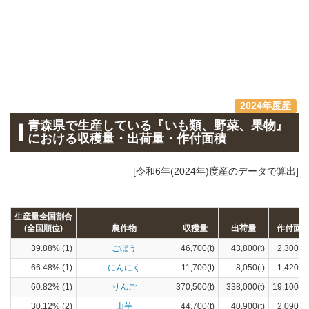
2024年度産
青森県で生産している『いも類、野菜、果物』
における収穫量・出荷量・作付面積
[令和6年(2024年)度産のデータで算出]
生産量全国割合
(全国順位)
農作物
収穫量
出荷量
作付面
39.88% (1)
ごぼう
46,700(t)
43,800(t)
2,300(h
66.48% (1)
にんにく
11,700(t)
8,050(t)
1,420(h
60.82% (1)
りんご
370,500(t)
338,000(t)
19,100(h
30.12% (2)
山芋
44,700(t)
40,900(t)
2,090(h