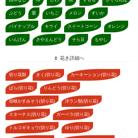
ぶどう
栗
いちご
メロン
すいか
パイナップル
キウイ
スイートコーン
オレンジ
いんげん
さやえんどう
そら豆
もやし
🌷 花き詳細へ
切り花類
きく(切り花)
カーネーション(切り花)
ばら(切り花)
りんどう(切り花)
宿根かすみそう(切り花)
洋ラン類(切り花)
スターチス(切り花)
ガーベラ(切り花)
トルコギキョウ(切り花)
ゆり(切り花)