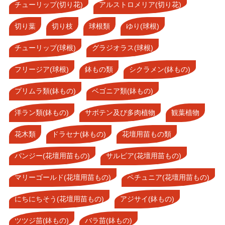
チューリップ(切り花)
アルストロメリア(切り花)
切り葉
切り枝
球根類
ゆり(球根)
チューリップ(球根)
グラジオラス(球根)
フリージア(球根)
鉢もの類
シクラメン(鉢もの)
プリムラ類(鉢もの)
ベゴニア類(鉢もの)
洋ラン類(鉢もの)
サボテン及び多肉植物
観葉植物
花木類
ドラセナ(鉢もの)
花壇用苗もの類
パンジー(花壇用苗もの)
サルビア(花壇用苗もの)
マリーゴールド(花壇用苗もの)
ペチュニア(花壇用苗もの)
にちにちそう(花壇用苗もの)
アジサイ(鉢もの)
ツツジ苗(鉢もの)
バラ苗(鉢もの)