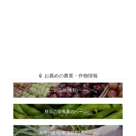
🏮 お薦めの農業・作物情報
りんごの品種(種類)ページへ
枝豆の栄養素のページへ
大根
の
産地(都道府県)ページへ