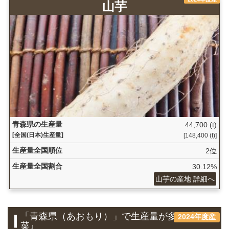
山芋
青森県の生産量
44,700 (t)
[全国(日本)生産量]
[148,400 (t)]
生産量全国順位
2位
生産量全国割合
30.12%
山芋の産地 詳細へ
「青森県（あおもり）」で生産量が多い『野
2024年度産
菜』