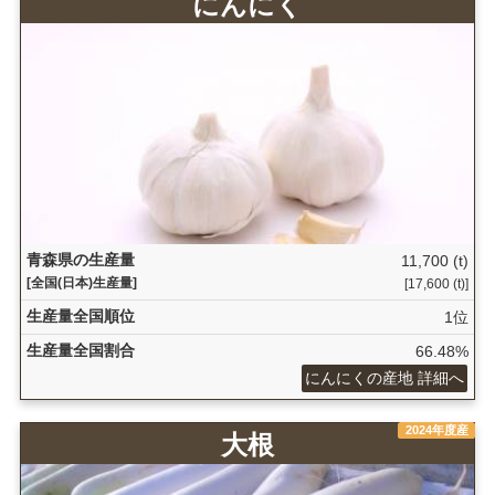
にんにく
青森県の生産量
11,700 (t)
[全国(日本)生産量]
[17,600 (t)]
生産量全国順位
1位
生産量全国割合
66.48%
にんにくの産地 詳細へ
2024年度産
大根