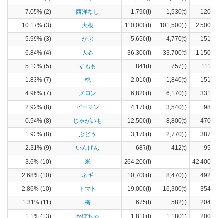
7.05% (2)
西洋なし
1,790(t)
1,530(t)
120(h
10.17% (3)
大根
110,000(t)
101,500(t)
2,500(h
5.99% (3)
かぶ
5,650(t)
4,770(t)
151(h
6.84% (4)
人参
36,300(t)
33,700(t)
1,150(h
5.13% (5)
すもも
841(t)
757(t)
111(h
1.83% (7)
桃
2,010(t)
1,840(t)
151(h
4.96% (7)
メロン
6,820(t)
6,170(t)
331(h
2.92% (8)
ピーマン
4,170(t)
3,540(t)
98(h
0.54% (8)
じゃがいも
12,500(t)
8,800(t)
470(h
1.93% (8)
ぶどう
3,170(t)
2,770(t)
387(h
2.31% (9)
いんげん
687(t)
412(t)
95(h
3.6% (10)
米
264,200(t)
-
42,400(h
2.68% (10)
ネギ
10,700(t)
8,470(t)
492(h
2.86% (10)
トマト
19,000(t)
16,300(t)
354(h
1.31% (11)
梅
675(t)
582(t)
204(h
1.1% (13)
かぼちゃ
1,810(t)
1,180(t)
200(h