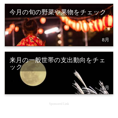
今月の旬の野菜や果物をチェック
8月
来月の一般世帯の支出動向をチェ
ック
9月
Sponsored Link