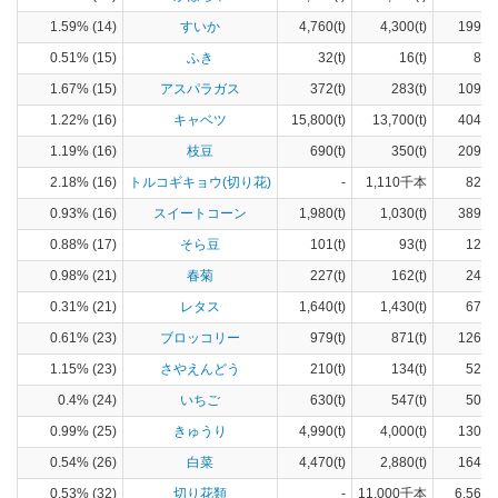
1.59% (14)
すいか
4,760(t)
4,300(t)
199(h
0.51% (15)
ふき
32(t)
16(t)
8(h
1.67% (15)
アスパラガス
372(t)
283(t)
109(h
1.22% (16)
キャベツ
15,800(t)
13,700(t)
404(h
1.19% (16)
枝豆
690(t)
350(t)
209(h
2.18% (16)
トルコギキョウ(切り花)
-
1,110千本
829(
0.93% (16)
スイートコーン
1,980(t)
1,030(t)
389(h
0.88% (17)
そら豆
101(t)
93(t)
12(h
0.98% (21)
春菊
227(t)
162(t)
24(h
0.31% (21)
レタス
1,640(t)
1,430(t)
67(h
0.61% (23)
ブロッコリー
979(t)
871(t)
126(h
1.15% (23)
さやえんどう
210(t)
134(t)
52(h
0.4% (24)
いちご
630(t)
547(t)
50(h
0.99% (25)
きゅうり
4,990(t)
4,000(t)
130(h
0.54% (26)
白菜
4,470(t)
2,880(t)
164(h
0.53% (32)
切り花類
-
11,000千本
6,560(