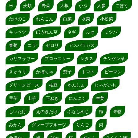
米
麦類
野菜
大根
かぶ
人参
ごぼう
たけのこ
れんこん
白菜
水菜
小松菜
キャベツ
ほうれん草
ネギ
ふき
ミツバ
春菊
ニラ
セロリ
アスパラガス
カリフラワー
ブロッコリー
レタス
チンゲン菜
きゅうり
かぼちゃ
茄子
トマト
ピーマン
グリーンピース
枝豆
かんしょ
じゃがいも
里芋
山芋
玉ねぎ
にんにく
生姜
しいたけ
えのきたけ
ぶなしめじ
梅
果物
みかん
グレープフルーツ
りんご
梨
西洋なし
柿
びわ
桃
すもも
さくらんぼ