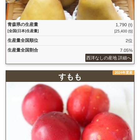
青森県の生産量
1,790 (t)
[全国(日本)生産量]
[25,400 (t)]
生産量全国順位
2位
生産量全国割合
7.05%
西洋なしの産地 詳細へ
2024年度産
すもも