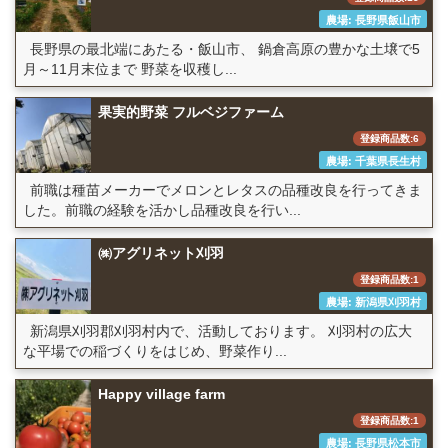
農場: 長野県飯山市
長野県の最北端にあたる・飯山市、 鍋倉高原の豊かな土壌で5
月～11月末位まで 野菜を収穫し...
果実的野菜 フルベジファーム
登録商品数:6
農場: 千葉県長生村
前職は種苗メーカーでメロンとレタスの品種改良を行ってきま
した。前職の経験を活かし品種改良を行い...
㈱アグリネット刈羽
登録商品数:1
農場: 新潟県刈羽村
新潟県刈羽郡刈羽村内で、活動しております。 刈羽村の広大
な平場での稲づくりをはじめ、野菜作り...
Happy village farm
登録商品数:1
農場: 長野県松本市