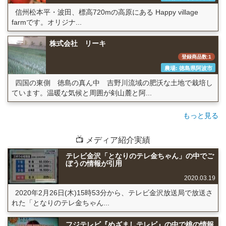
信州松本平・波田、標高720mの高原にある Happy village
farmです。オリジナ...
株式会社 リーキ
登録商品数:1
農場: 徳島県阿波市
四国の東側 徳島の真ん中 吉野川流域の肥沃な土地で栽培し
ています。温暖な気候と周囲が剣山麓と阿...
もっと見る
📺 メディア紹介実績
テレビ金沢「となりのテレ金ちゃん」の中でご
ぼうの情報が引用
2020.03.19
2020年2月26日(木)15時53分から、テレビ金沢放送局で放送さ
れた「となりのテレ金ちゃん...
フジテレビ『めざましテレビ』の中で桃の情報