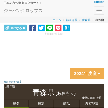
English
日本の農作物 販売促進サイト
ジャパンクロップス
Toggl
navig
ホーム
都道府県
青森県
農作物
気になる
0
Sponsored Link
2024年度産
2
都道府県番号:
[ 農作物 ]
青森県
(あおもり)
- 産地 / 都道府県 -
農業
農家
商品
農家記事