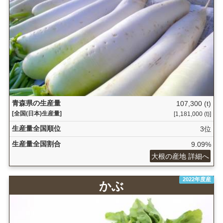
青森県の生産量
107,300 (t)
[全国(日本)生産量]
[1,181,000 (t)]
生産量全国順位
3位
生産量全国割合
9.09%
大根の産地 詳細へ
2022年度産
かぶ