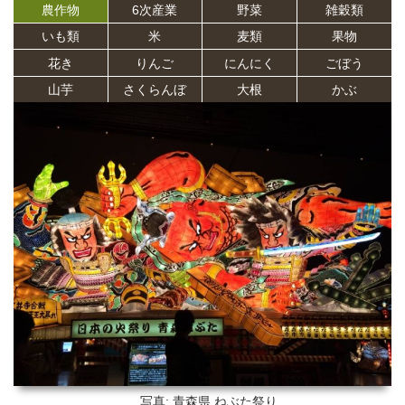
農作物
6次産業
野菜
雑穀類
いも類
米
麦類
果物
花き
りんご
にんにく
ごぼう
山芋
さくらんぼ
大根
かぶ
写真: 青森県
ねぶた祭り