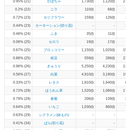
0.95% (21)
かぼちゃ
1,730(t)
1,120(t)
219
0.2% (22)
ニラ
110(t)
68(t)
13
0.72% (23)
カリフラワー
159(t)
126(t)
17
0.44% (23)
カーネーション(切り花)
-
-
10
0.46% (24)
ふき
35(t)
11(t)
8
0.06% (25)
セロリ
19(t)
17(t)
1
0.67% (25)
ブロッコリー
1,150(t)
1,020(t)
150
0.86% (25)
枝豆
559(t)
286(t)
239
0.96% (26)
きゅうり
5,250(t)
4,230(t)
138
0.56% (27)
白菜
4,910(t)
3,190(t)
190
0.33% (27)
レタス
1,810(t)
1,640(t)
88
0.72% (29)
ほうれん草
1,520(t)
1,080(t)
170
0.79% (29)
春菊
206(t)
139(t)
27
0.64% (29)
いちご
1,030(t)
860(t)
73
0.63% (29)
シクラメン(鉢もの)
-
-
9
0.41% (34)
ばら(切り花)
-
-
11