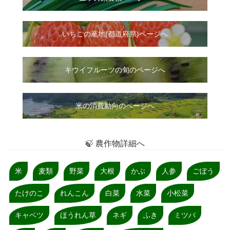
いちご
の
産地(都道府県)ページへ
キウイフルーツの旬のページへ
米の消費動向のページへ
🍃 農作物詳細へ
米
麦類
野菜
大根
かぶ
人参
ごぼう
たけのこ
れんこん
白菜
水菜
小松菜
キャベツ
ほうれん草
ネギ
ふき
ミツバ