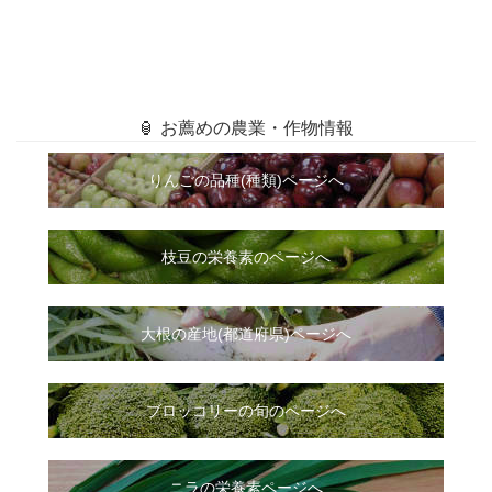
🏮 お薦めの農業・作物情報
りんごの品種(種類)ページへ
枝豆の栄養素のページへ
大根
の
産地(都道府県)ページへ
ブロッコリーの旬のページへ
ニラ
の
栄養素ページへ