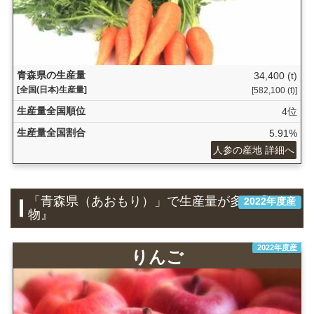
青森県の生産量
34,400 (t)
[全国(日本)生産量]
[582,100 (t)]
生産量全国順位
4位
生産量全国割合
5.91%
人参の産地 詳細へ
「青森県（あおもり）」で生産量が多い『果
2022年度産
物』
2022年度産
りんご