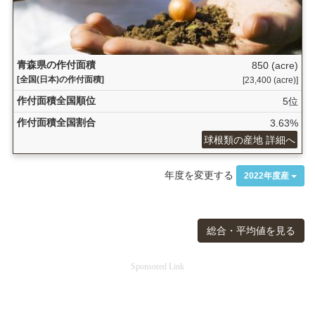
青森県の作付面積
850 (acre)
[全国(日本)の作付面積]
[23,400 (acre)]
作付面積全国順位
5位
作付面積全国割合
3.63%
球根類の産地 詳細へ
年度を変更する
2022年度産
総合・平均値を見る
Sponsored Link