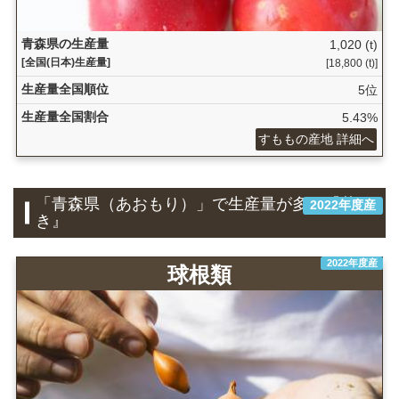
青森県の生産量
1,020 (t)
[全国(日本)生産量]
[18,800 (t)]
生産量全国順位
5位
生産量全国割合
5.43%
すももの産地 詳細へ
「青森県（あおもり）」で生産量が多い『花
2022年度産
き』
2022年度産
球根類