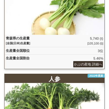
青森県の生産量
5,740 (t)
[全国(日本)生産量]
[105,100 (t)]
生産量全国順位
3位
生産量全国割合
5.46%
かぶの産地 詳細へ
2022年度産
人参