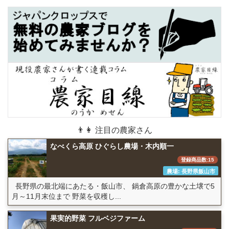
👨👩 注目の農家さん
なべくら高原 ひぐらし農場・木内順一
登録商品数:15
農場: 長野県飯山市
長野県の最北端にあたる・飯山市、 鍋倉高原の豊かな土壌で5
月～11月末位まで 野菜を収穫し...
果実的野菜 フルベジファーム