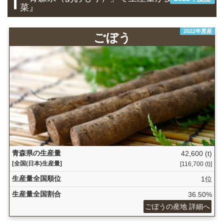
菜』
2022年度産
ごぼう
青森県の生産量
42,600 (t)
[全国(日本)生産量]
[116,700 (t)]
生産量全国順位
1位
生産量全国割合
36.50%
ごぼうの産地 詳細へ