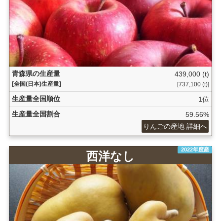
青森県の生産量
439,000 (t)
[全国(日本)生産量]
[737,100 (t)]
生産量全国順位
1位
生産量全国割合
59.56%
りんごの産地 詳細へ
2022年度産
西洋なし