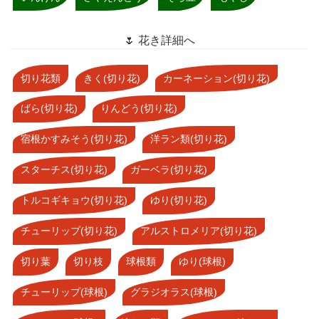
🌷 花き詳細へ
切り花類
きく(切り花)
カーネーション(切り花)
ばら(切り花)
りんどう(切り花)
宿根かすみそう(切り花)
洋ラン類(切り花)
スターチス(切り花)
ガーベラ(切り花)
トルコギキョウ(切り花)
ゆり(切り花)
チューリップ(切り花)
アルストロメリア(切り花)
切り葉
切り枝
球根類
ゆり(球根)
チューリップ(球根)
グラジオラス(球根)