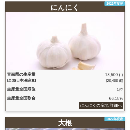
2022年度産
にんにく
青森県の生産量
13,500 (t)
[全国(日本)生産量]
[20,400 (t)]
生産量全国順位
1位
生産量全国割合
66.18%
にんにくの産地 詳細へ
2022年度産
大根