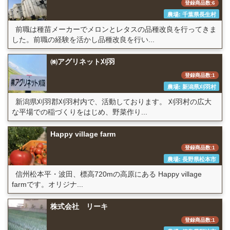
登録商品数:6
農場: 千葉県長生村
前職は種苗メーカーでメロンとレタスの品種改良を行ってきま
した。前職の経験を活かし品種改良を行い...
㈱アグリネット刈羽
登録商品数:1
農場: 新潟県刈羽村
新潟県刈羽郡刈羽村内で、活動しております。 刈羽村の広大
な平場での稲づくりをはじめ、野菜作り...
Happy village farm
登録商品数:1
農場: 長野県松本市
信州松本平・波田、標高720mの高原にある Happy village
farmです。オリジナ...
株式会社 リーキ
登録商品数:1