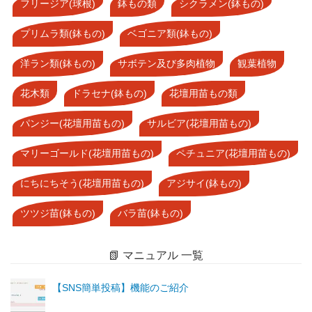
フリージア(球根)
鉢もの類
シクラメン(鉢もの)
プリムラ類(鉢もの)
ベゴニア類(鉢もの)
洋ラン類(鉢もの)
サボテン及び多肉植物
観葉植物
花木類
ドラセナ(鉢もの)
花壇用苗もの類
パンジー(花壇用苗もの)
サルビア(花壇用苗もの)
マリーゴールド(花壇用苗もの)
ペチュニア(花壇用苗もの)
にちにちそう(花壇用苗もの)
アジサイ(鉢もの)
ツツジ苗(鉢もの)
バラ苗(鉢もの)
📗 マニュアル 一覧
【SNS簡単投稿】機能のご紹介