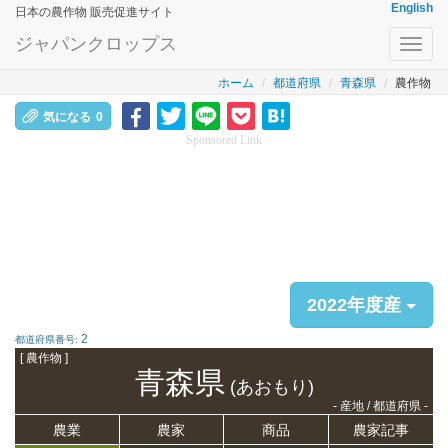
English
日本の農作物 販売促進サイト
ジャパンクロップス
Toggl
navig
ホーム
都道府県
青森県
農作物
気になる
0
Sponsored Link
2022年度産
2
都道府県番号:
[ 農作物 ]
青森県
(あおもり)
- 産地 / 都道府県 -
農業
農家
商品
農家記事