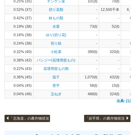
0.25% (35)
チンゲン菜
101(t)
70(t)
9
0.52% (37)
切り花類
-
12,500千本
6,73
0.42% (37)
鉢もの類
-
-
60
0.19% (38)
水菜
73(t)
52(t)
8
0.16% (38)
ゆり(切り花)
-
-
9
0.24% (38)
切り枝
-
-
86
0.32% (40)
小松菜
390(t)
320(t)
30
0.38% (42)
パンジー(花壇用苗もの)
-
-
9
0.22% (43)
花壇用苗もの類
-
-
28
0.36% (45)
茄子
1,070(t)
432(t)
90
0.04% (45)
里芋
58(t)
15(t)
7
0.04% (46)
玉ねぎ
488(t)
324(t)
22
出典: [1]
「北海道」の農作物状況
「岩手県」の農作物状況