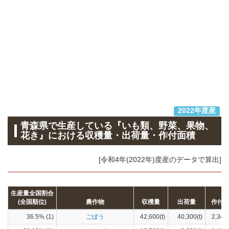
2022年度産
青森県で生産している『いも類、野菜、果物、
花き』における収穫量・出荷量・作付面積
[令和4年(2022年)度産のデータで算出]
生産量全国割合
(全国順位)
農作物
収穫量
出荷量
作付
36.5% (1)
ごぼう
42,600(t)
40,300(t)
2,340