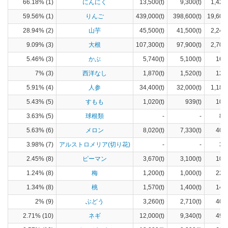
66.18% (1)
にんにく
13,500(t)
9,300(t)
1,420
59.56% (1)
りんご
439,000(t)
398,600(t)
19,600
28.94% (2)
山芋
45,500(t)
41,500(t)
2,240
9.09% (3)
大根
107,300(t)
97,900(t)
2,700
5.46% (3)
かぶ
5,740(t)
5,100(t)
166
7% (3)
西洋なし
1,870(t)
1,520(t)
127
5.91% (4)
人参
34,400(t)
32,000(t)
1,180
5.43% (5)
すもも
1,020(t)
939(t)
108
3.63% (5)
球根類
-
-
85
5.63% (6)
メロン
8,020(t)
7,330(t)
407
3.98% (7)
アルストロメリア(切り花)
-
-
32
2.45% (8)
ピーマン
3,670(t)
3,100(t)
101
1.24% (8)
梅
1,200(t)
1,000(t)
220
1.34% (8)
桃
1,570(t)
1,400(t)
140
2% (9)
ぶどう
3,260(t)
2,710(t)
400
2.71% (10)
ネギ
12,000(t)
9,340(t)
490