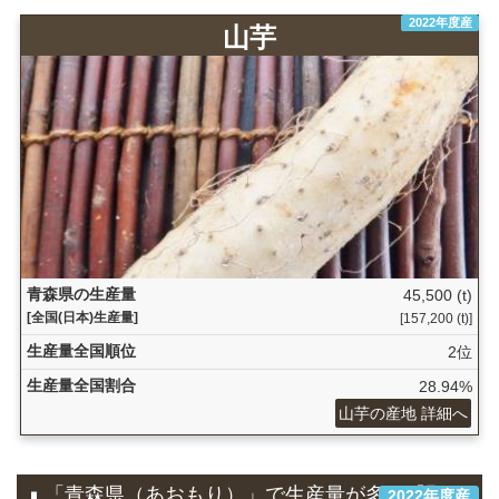
2022年度産
山芋
青森県の生産量
45,500 (t)
[全国(日本)生産量]
[157,200 (t)]
生産量全国順位
2位
生産量全国割合
28.94%
山芋の産地 詳細へ
「青森県（あおもり）」で生産量が多い『野
2022年度産