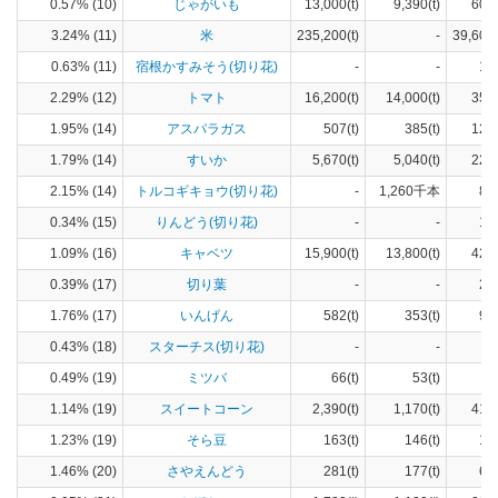
0.57% (10)
じゃがいも
13,000(t)
9,390(t)
606
3.24% (11)
米
235,200(t)
-
39,600
0.63% (11)
宿根かすみそう(切り花)
-
-
12
2.29% (12)
トマト
16,200(t)
14,000(t)
358
1.95% (14)
アスパラガス
507(t)
385(t)
124
1.79% (14)
すいか
5,670(t)
5,040(t)
226
2.15% (14)
トルコギキョウ(切り花)
-
1,260千本
84
0.34% (15)
りんどう(切り花)
-
-
13
1.09% (16)
キャベツ
15,900(t)
13,800(t)
423
0.39% (17)
切り葉
-
-
22
1.76% (17)
いんげん
582(t)
353(t)
97
0.43% (18)
スターチス(切り花)
-
-
7
0.49% (19)
ミツバ
66(t)
53(t)
6
1.14% (19)
スイートコーン
2,390(t)
1,170(t)
410
1.23% (19)
そら豆
163(t)
146(t)
17
1.46% (20)
さやえんどう
281(t)
177(t)
61