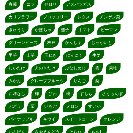
春菊
ニラ
セロリ
アスパラガス
カリフラワー
ブロッコリー
レタス
チンゲン菜
きゅうり
かぼちゃ
茄子
トマト
ピーマン
グリーンピース
枝豆
かんしょ
じゃがいも
里芋
山芋
玉ねぎ
にんにく
生姜
しいたけ
えのきたけ
ぶなしめじ
梅
果物
みかん
グレープフルーツ
りんご
梨
西洋なし
柿
びわ
桃
すもも
さくらんぼ
ぶどう
栗
いちご
メロン
すいか
パイナップル
キウイ
スイートコーン
オレンジ
いんげん
さやえんどう
そら豆
もやし