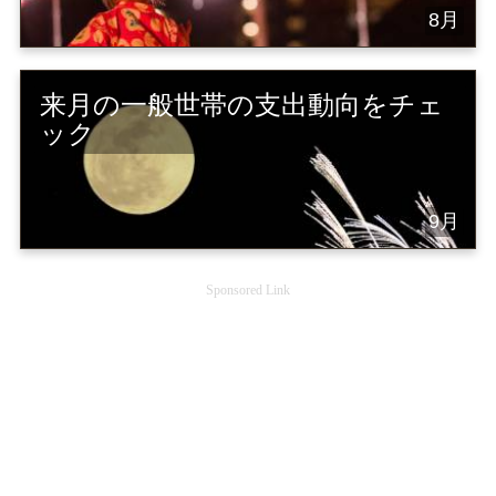
8月
来月の一般世帯の支出動向をチェ
ック
9月
Sponsored Link