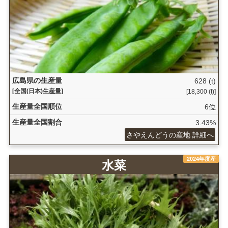
広島県の生産量
628 (t)
[全国(日本)生産量]
[18,300 (t)]
生産量全国順位
6位
生産量全国割合
3.43%
さやえんどうの産地 詳細へ
2024年度産
水菜