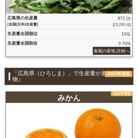
広島県の生産量
872 (t)
[全国(日本)生産量]
[23,200 (t)]
生産量全国順位
10位
生産量全国割合
3.76%
春菊の産地 詳細へ
「広島県（ひろしま）」で生産量が多い『果
2024年度産
物』
2024年度産
みかん