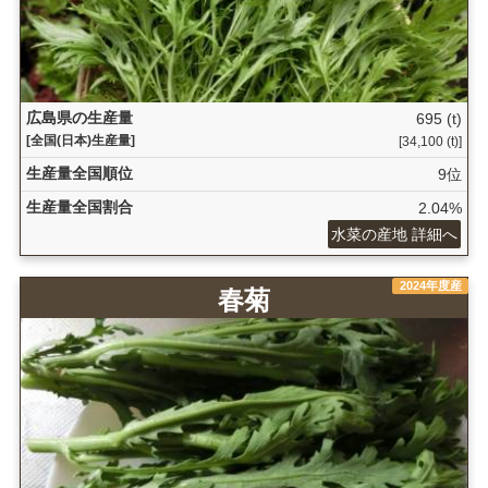
広島県の生産量
695 (t)
[全国(日本)生産量]
[34,100 (t)]
生産量全国順位
9位
生産量全国割合
2.04%
水菜の産地 詳細へ
2024年度産
春菊