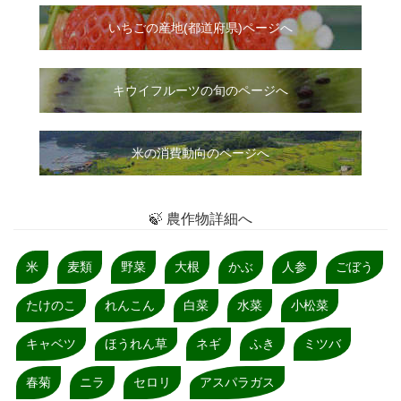
いちご
の
産地(都道府県)ページへ
キウイフルーツの旬のページへ
米の消費動向のページへ
🍃 農作物詳細へ
米
麦類
野菜
大根
かぶ
人参
ごぼう
たけのこ
れんこん
白菜
水菜
小松菜
キャベツ
ほうれん草
ネギ
ふき
ミツバ
春菊
ニラ
セロリ
アスパラガス