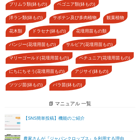
プリムラ類(鉢もの)
ベゴニア類(鉢もの)
洋ラン類(鉢もの)
サボテン及び多肉植物
観葉植物
花木類
ドラセナ(鉢もの)
花壇用苗もの類
パンジー(花壇用苗もの)
サルビア(花壇用苗もの)
マリーゴールド(花壇用苗もの)
ペチュニア(花壇用苗もの)
にちにちそう(花壇用苗もの)
アジサイ(鉢もの)
ツツジ苗(鉢もの)
バラ苗(鉢もの)
📗 マニュアル 一覧
【SNS簡単投稿】機能のご紹介
農家さんが『ジャパンクロップス』を利用する理由