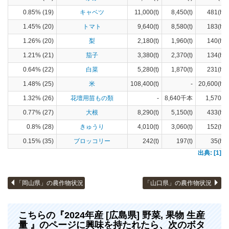
0.85% (19)
キャベツ
11,000(t)
8,450(t)
481(ha)
1.45% (20)
トマト
9,640(t)
8,580(t)
183(ha)
1.26% (20)
梨
2,180(t)
1,960(t)
140(ha)
1.21% (21)
茄子
3,380(t)
2,370(t)
134(ha)
0.64% (22)
白菜
5,280(t)
1,870(t)
231(ha)
1.48% (25)
米
108,400(t)
-
20,600(ha)
1.32% (26)
花壇用苗もの類
-
8,640千本
1,570(a)
0.77% (27)
大根
8,290(t)
5,150(t)
433(ha)
0.8% (28)
きゅうり
4,010(t)
3,060(t)
152(ha)
0.15% (35)
ブロッコリー
242(t)
197(t)
35(ha)
出典: [1]
「岡山県」の農作物状況
「山口県」の農作物状況
こちらの『2024年産 [広島県] 野菜, 果物 生産
量 』のページに興味を持たれたら、次のボタ