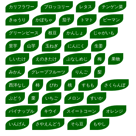
カリフラワー
ブロッコリー
レタス
チンゲン菜
きゅうり
かぼちゃ
茄子
トマト
ピーマン
グリーンピース
枝豆
かんしょ
じゃがいも
里芋
山芋
玉ねぎ
にんにく
生姜
しいたけ
えのきたけ
ぶなしめじ
梅
果物
みかん
グレープフルーツ
りんご
梨
西洋なし
柿
びわ
桃
すもも
さくらんぼ
ぶどう
栗
いちご
メロン
すいか
パイナップル
キウイ
スイートコーン
オレンジ
いんげん
さやえんどう
そら豆
もやし