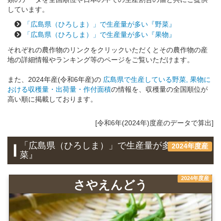
しています。
「広島県（ひろしま）」で生産量が多い『野菜』
「広島県（ひろしま）」で生産量が多い『果物』
それぞれの農作物のリンクをクリックいただくとその農作物の産
地の詳細情報やランキング等のページをご覧いただけます。
また、2024年産(令和6年産)の
広島県で生産している野菜, 果物に
おける収穫量・出荷量・作付面積
の情報を、収穫量の全国順位が
高い順に掲載しております。
[令和6年(2024年)度産のデータで算出]
「広島県（ひろしま）」で生産量が多い『野
2024年度産
菜』
2024年度産
さやえんどう