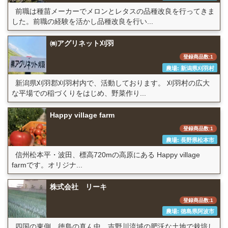
前職は種苗メーカーでメロンとレタスの品種改良を行ってきま
した。前職の経験を活かし品種改良を行い...
㈱アグリネット刈羽
登録商品数:1
農場: 新潟県刈羽村
新潟県刈羽郡刈羽村内で、活動しております。 刈羽村の広大
な平場での稲づくりをはじめ、野菜作り...
Happy village farm
登録商品数:1
農場: 長野県松本市
信州松本平・波田、標高720mの高原にある Happy village
farmです。オリジナ...
株式会社 リーキ
登録商品数:1
農場: 徳島県阿波市
四国の東側 徳島の真ん中 吉野川流域の肥沃な土地で栽培し