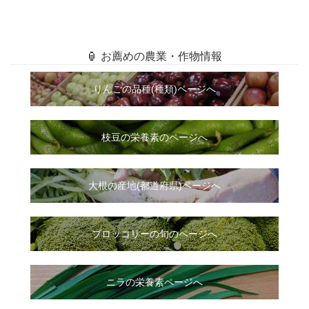
🏮 お薦めの農業・作物情報
りんごの品種(種類)ページへ
枝豆の栄養素のページへ
大根
の
産地(都道府県)ページへ
ブロッコリーの旬のページへ
ニラ
の
栄養素ページへ