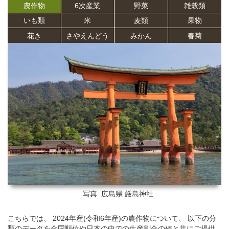
農作物
6次産業
野菜
雑穀類
いも類
米
麦類
果物
花き
さやえんどう
みかん
春菊
写真: 広島県
厳島神社
こちらでは、 2024年産(令和6年産)の農作物について、 以下の分
類のデータを全国順位や日本の中での生産割合の値と共にご提供