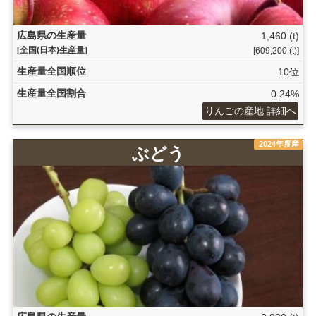
広島県の生産量
1,460 (t)
[全国(日本)生産量]
[609,200 (t)]
生産量全国順位
10位
生産量全国割合
0.24%
りんごの産地 詳細へ
2024年度産
ぶどう