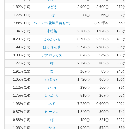
1.82% (10)
ぶどう
2,990(t)
2,690(t)
279(ha)
1.23% (11)
ふき
77(t)
66(t)
7(ha)
2.86% (11)
パンジー(花壇用苗もの)
-
3,250千本
650(a)
1.84% (12)
小松菜
2,180(t)
1,970(t)
128(ha)
0.29% (12)
じゃがいも
6,760(t)
2,550(t)
499(ha)
1.99% (13)
ほうれん草
3,770(t)
2,960(t)
384(ha)
3.03% (13)
アスパラガス
676(t)
549(t)
103(ha)
1.27% (13)
柿
2,120(t)
803(t)
355(ha)
1.91% (13)
栗
267(t)
83(t)
245(ha)
1.05% (14)
かぼちゃ
1,720(t)
865(t)
156(ha)
1.12% (14)
キウイ
230(t)
166(t)
39(ha)
1.75% (14)
いんげん
519(t)
267(t)
95(ha)
1.93% (16)
ネギ
7,720(t)
6,660(t)
502(ha)
0.87% (18)
ピーマン
1,240(t)
809(t)
74(ha)
0.88% (18)
梅
456(t)
221(t)
252(ha)
1.08% (19)
かぶ
1,020(t)
572(t)
58(ha)