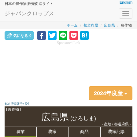
English
日本の農作物 販売促進サイト
ジャパンクロップス
Toggl
navig
ホーム
都道府県
広島県
農作物
気になる
0
Sponsored Link
2024年度産
34
都道府県番号:
[ 農作物 ]
広島県
(ひろしま)
- 産地 / 都道府県 -
農業
農家
商品
農家記事