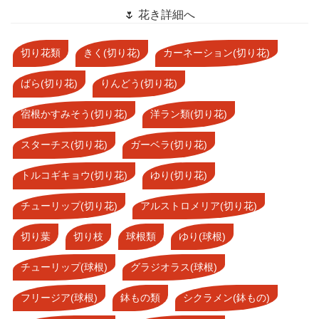
🌷 花き詳細へ
切り花類
きく(切り花)
カーネーション(切り花)
ばら(切り花)
りんどう(切り花)
宿根かすみそう(切り花)
洋ラン類(切り花)
スターチス(切り花)
ガーベラ(切り花)
トルコギキョウ(切り花)
ゆり(切り花)
チューリップ(切り花)
アルストロメリア(切り花)
切り葉
切り枝
球根類
ゆり(球根)
チューリップ(球根)
グラジオラス(球根)
フリージア(球根)
鉢もの類
シクラメン(鉢もの)