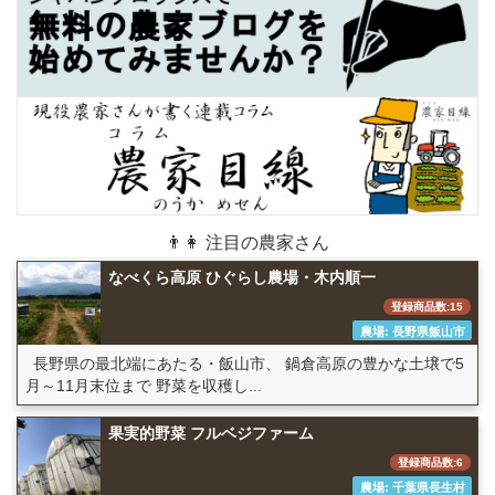
👨👩 注目の農家さん
なべくら高原 ひぐらし農場・木内順一
登録商品数:15
農場: 長野県飯山市
長野県の最北端にあたる・飯山市、 鍋倉高原の豊かな土壌で5
月～11月末位まで 野菜を収穫し...
果実的野菜 フルベジファーム
登録商品数:6
農場: 千葉県長生村