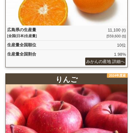
広島県の生産量
11,100 (t)
[全国(日本)生産量]
[559,600 (t)]
生産量全国順位
10位
生産量全国割合
1.98%
みかんの産地 詳細へ
2024年度産
りんご