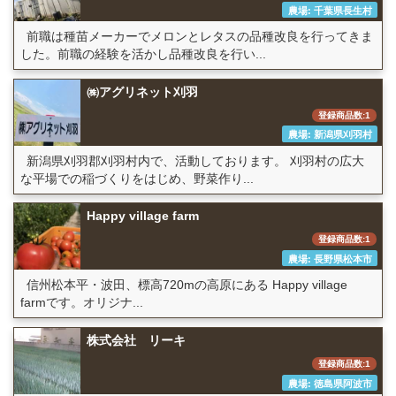
農場: 千葉県長生村
前職は種苗メーカーでメロンとレタスの品種改良を行ってきま
した。前職の経験を活かし品種改良を行い...
㈱アグリネット刈羽
登録商品数:1
農場: 新潟県刈羽村
新潟県刈羽郡刈羽村内で、活動しております。 刈羽村の広大
な平場での稲づくりをはじめ、野菜作り...
Happy village farm
登録商品数:1
農場: 長野県松本市
信州松本平・波田、標高720mの高原にある Happy village
farmです。オリジナ...
株式会社 リーキ
登録商品数:1
農場: 徳島県阿波市