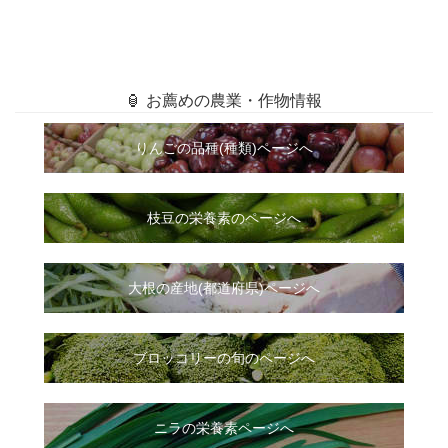
🏮 お薦めの農業・作物情報
りんごの品種(種類)ページへ
枝豆の栄養素のページへ
大根
の
産地(都道府県)ページへ
ブロッコリーの旬のページへ
ニラ
の
栄養素ページへ