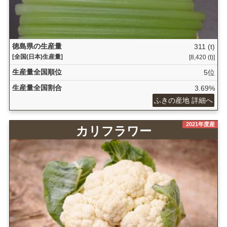
徳島県の生産量
311 (t)
[全国(日本)生産量]
[8,420 (t)]
生産量全国順位
5位
生産量全国割合
3.69%
ふきの産地 詳細へ
2021年度産
カリフラワー