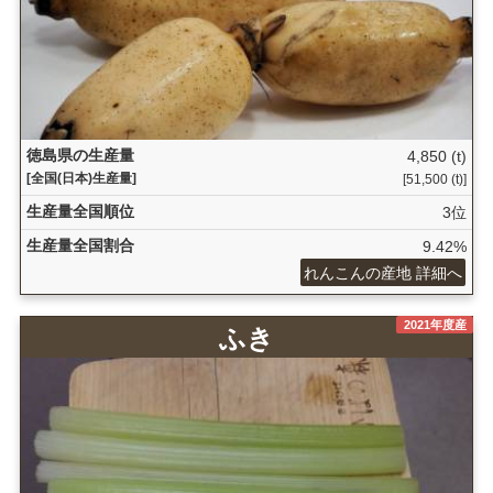
徳島県の生産量
4,850 (t)
[全国(日本)生産量]
[51,500 (t)]
生産量全国順位
3位
生産量全国割合
9.42%
れんこんの産地 詳細へ
2021年度産
ふき