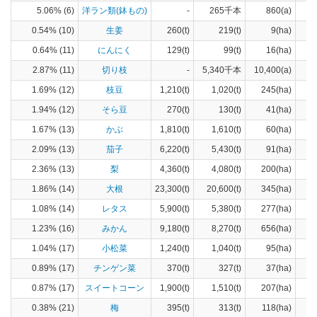
5.06% (6)
洋ラン類(鉢もの)
-
265千本
860(a)
0.54% (10)
生姜
260(t)
219(t)
9(ha)
0.64% (11)
にんにく
129(t)
99(t)
16(ha)
2.87% (11)
切り枝
-
5,340千本
10,400(a)
1.69% (12)
枝豆
1,210(t)
1,020(t)
245(ha)
1.94% (12)
そら豆
270(t)
130(t)
41(ha)
1.67% (13)
かぶ
1,810(t)
1,610(t)
60(ha)
2.09% (13)
茄子
6,220(t)
5,430(t)
91(ha)
2.36% (13)
梨
4,360(t)
4,080(t)
200(ha)
1.86% (14)
大根
23,300(t)
20,600(t)
345(ha)
1.08% (14)
レタス
5,900(t)
5,380(t)
277(ha)
1.23% (16)
みかん
9,180(t)
8,270(t)
656(ha)
1.04% (17)
小松菜
1,240(t)
1,040(t)
95(ha)
0.89% (17)
チンゲン菜
370(t)
327(t)
37(ha)
0.87% (17)
スイートコーン
1,900(t)
1,510(t)
207(ha)
0.38% (21)
梅
395(t)
313(t)
118(ha)