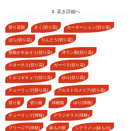
🌷 花き詳細へ
切り花類
きく(切り花)
カーネーション(切り花)
ばら(切り花)
りんどう(切り花)
宿根かすみそう(切り花)
洋ラン類(切り花)
スターチス(切り花)
ガーベラ(切り花)
トルコギキョウ(切り花)
ゆり(切り花)
チューリップ(切り花)
アルストロメリア(切り花)
切り葉
切り枝
球根類
ゆり(球根)
チューリップ(球根)
グラジオラス(球根)
フリージア(球根)
鉢もの類
シクラメン(鉢もの)