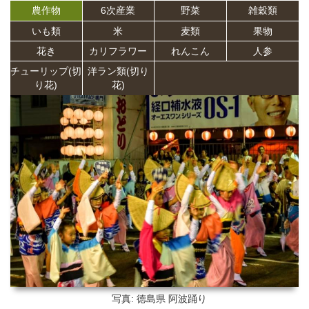
農作物
6次産業
野菜
雑穀類
いも類
米
麦類
果物
花き
カリフラワー
れんこん
人参
チューリップ(切
洋ラン類(切り
り花)
花)
写真: 徳島県
阿波踊り