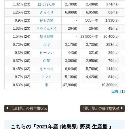
1.32% (23)
ほうれん草
2,780(t)
2,490(t)
374(ha)
1.25% (23)
きゅうり
6,900(t)
6,050(t)
63(ha)
0.9% (23)
鉢もの類
-
565千本
1,330(a)
1.33% (23)
さやえんどう
264(t)
204(t)
48(ha)
1.54% (24)
切り花類
-
23,500千本
20,400(a)
0.72% (29)
ネギ
3,170(t)
2,730(t)
253(ha)
0.3% (29)
ピーマン
443(t)
321(t)
26(ha)
0.37% (30)
白菜
3,360(t)
2,950(t)
79(ha)
0.45% (32)
キャベツ
6,640(t)
5,760(t)
144(ha)
0.7% (32)
トマト
5,100(t)
4,420(t)
84(ha)
0.63% (40)
米
47,900(t)
-
10,300(ha)
出典: [1]
「山口県」の農作物状況
「香川県」の農作物状況
こちらの『2021年産 [徳島県] 野菜 生産量 』