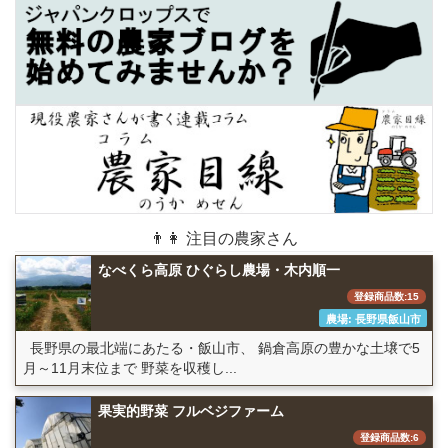
👨👩 注目の農家さん
なべくら高原 ひぐらし農場・木内順一
登録商品数:15
農場: 長野県飯山市
長野県の最北端にあたる・飯山市、 鍋倉高原の豊かな土壌で5
月～11月末位まで 野菜を収穫し...
果実的野菜 フルベジファーム
登録商品数:6