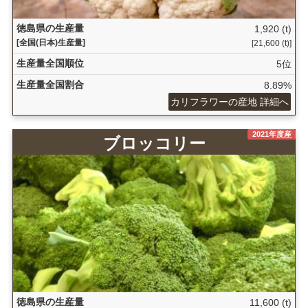
徳島県の生産量
1,920 (t)
[全国(日本)生産量]
[21,600 (t)]
生産量全国順位
5位
生産量全国割合
8.89%
カリフラワーの産地 詳細へ
2021年度産
ブロッコリー
徳島県の生産量
11,600 (t)