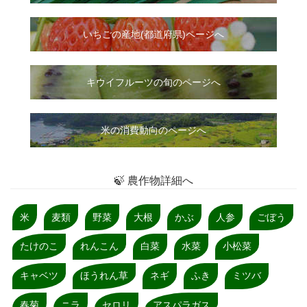
いちご
の
産地(都道府県)ページへ
キウイフルーツの旬のページへ
米の消費動向のページへ
🍃 農作物詳細へ
米
麦類
野菜
大根
かぶ
人参
ごぼう
たけのこ
れんこん
白菜
水菜
小松菜
キャベツ
ほうれん草
ネギ
ふき
ミツバ
春菊
ニラ
セロリ
アスパラガス