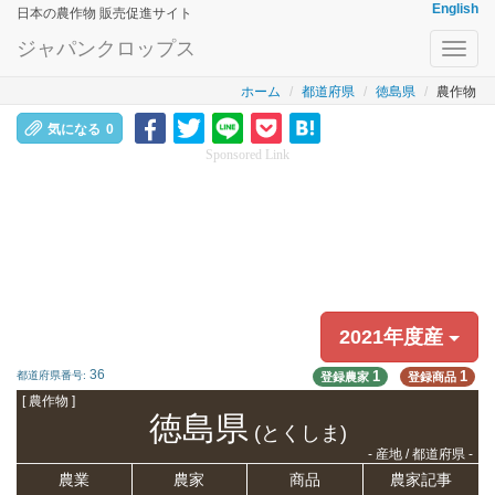
English
日本の農作物 販売促進サイト
ジャパンクロップス
Toggl
navig
ホーム
都道府県
徳島県
農作物
気になる
0
Sponsored Link
2021年度産
36
1
1
都道府県番号:
登録農家
登録商品
[ 農作物 ]
徳島県
(とくしま)
- 産地 / 都道府県 -
農業
農家
商品
農家記事