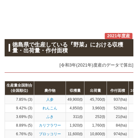
2021年度産
徳島県で生産している『野菜』における収穫
量・出荷量・作付面積
[令和3年(2021年)度産のデータで算出]
生産量全国割合
(全国順位)
農作物
収穫量
出荷量
作付面積
10
7.85% (3)
人参
49,900(t)
45,700(t)
937(ha)
9.42% (3)
れんこん
4,850(t)
3,960(t)
520(ha)
3.69% (5)
ふき
311(t)
252(t)
21(ha)
8.89% (5)
カリフラワー
1,920(t)
1,760(t)
84(ha)
6.76% (5)
ブロッコリー
11,600(t)
10,800(t)
974(ha)