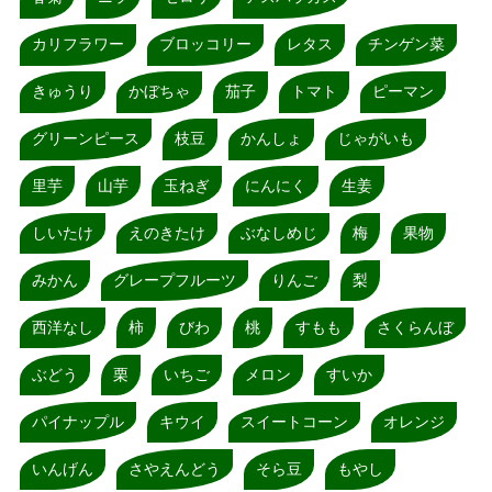
カリフラワー
ブロッコリー
レタス
チンゲン菜
きゅうり
かぼちゃ
茄子
トマト
ピーマン
グリーンピース
枝豆
かんしょ
じゃがいも
里芋
山芋
玉ねぎ
にんにく
生姜
しいたけ
えのきたけ
ぶなしめじ
梅
果物
みかん
グレープフルーツ
りんご
梨
西洋なし
柿
びわ
桃
すもも
さくらんぼ
ぶどう
栗
いちご
メロン
すいか
パイナップル
キウイ
スイートコーン
オレンジ
いんげん
さやえんどう
そら豆
もやし