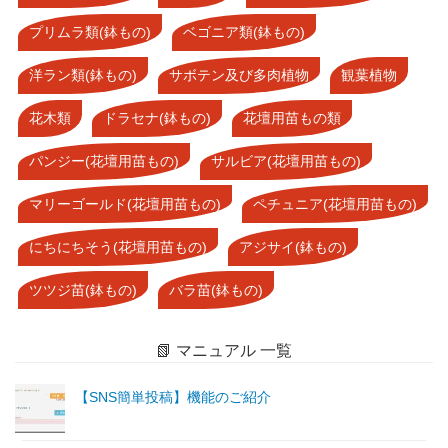
プリムラ類(鉢もの)
ベゴニア類(鉢もの)
洋ラン類(鉢もの)
サボテン及び多肉植物
観葉植物
花木類
ドラセナ(鉢もの)
花壇用苗もの類
パンジー(花壇用苗もの)
サルビア(花壇用苗もの)
マリーゴールド(花壇用苗もの)
ペチュニア(花壇用苗もの)
にちにちそう(花壇用苗もの)
アジサイ(鉢もの)
ツツジ苗(鉢もの)
バラ苗(鉢もの)
📗 マニュアル 一覧
【SNS簡単投稿】機能のご紹介