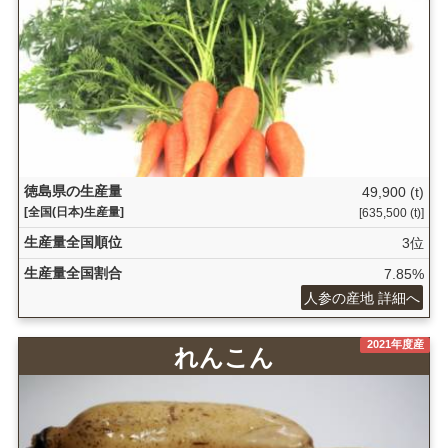
徳島県の生産量
49,900 (t)
[全国(日本)生産量]
[635,500 (t)]
生産量全国順位
3位
生産量全国割合
7.85%
人参の産地 詳細へ
2021年度産
れんこん