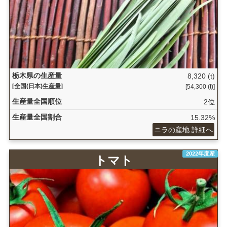
栃木県の生産量
8,320 (t)
[全国(日本)生産量]
[54,300 (t)]
生産量全国順位
2位
生産量全国割合
15.32%
ニラの産地 詳細へ
2022年度産
トマト