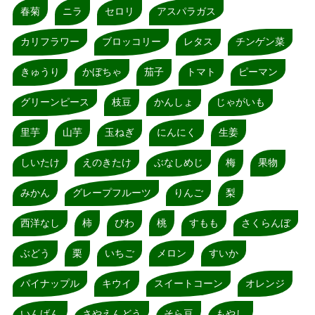
春菊
ニラ
セロリ
アスパラガス
カリフラワー
ブロッコリー
レタス
チンゲン菜
きゅうり
かぼちゃ
茄子
トマト
ピーマン
グリーンピース
枝豆
かんしょ
じゃがいも
里芋
山芋
玉ねぎ
にんにく
生姜
しいたけ
えのきたけ
ぶなしめじ
梅
果物
みかん
グレープフルーツ
りんご
梨
西洋なし
柿
びわ
桃
すもも
さくらんぼ
ぶどう
栗
いちご
メロン
すいか
パイナップル
キウイ
スイートコーン
オレンジ
いんげん
さやえんどう
そら豆
もやし