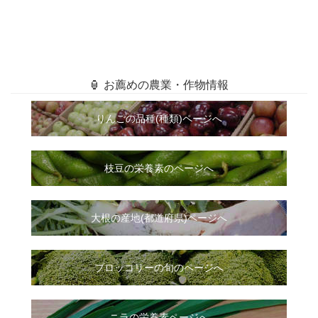
🏮 お薦めの農業・作物情報
りんごの品種(種類)ページへ
枝豆の栄養素のページへ
大根
の
産地(都道府県)ページへ
ブロッコリーの旬のページへ
ニラ
の
栄養素ページへ