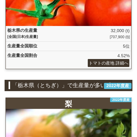
栃木県の生産量
32,000 (t)
[全国(日本)生産量]
[707,900 (t)]
生産量全国順位
5位
生産量全国割合
4.52%
トマトの産地 詳細へ
「栃木県（とちぎ）」で生産量が多い『果物』
2022年度産
2022年度産
梨