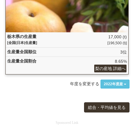
栃木県の生産量
17,000 (t)
[全国(日本)生産量]
[196,500 (t)]
生産量全国順位
3位
生産量全国割合
8.65%
梨の産地 詳細へ
年度を変更する
2022年度産
総合・平均値を見る
Sponsored Link