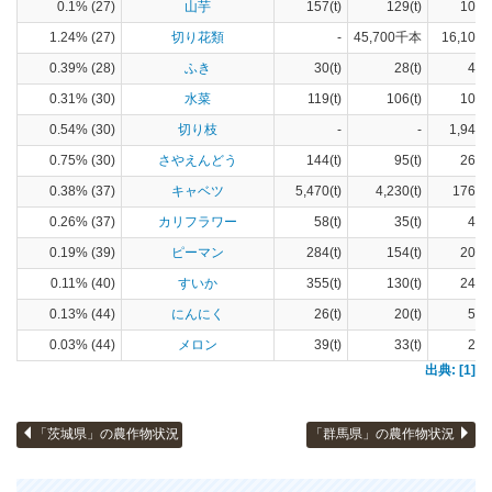
0.1% (27)
山芋
157(t)
129(t)
10(h
1.24% (27)
切り花類
-
45,700千本
16,100(
0.39% (28)
ふき
30(t)
28(t)
4(h
0.31% (30)
水菜
119(t)
106(t)
10(h
0.54% (30)
切り枝
-
-
1,940(
0.75% (30)
さやえんどう
144(t)
95(t)
26(h
0.38% (37)
キャベツ
5,470(t)
4,230(t)
176(h
0.26% (37)
カリフラワー
58(t)
35(t)
4(h
0.19% (39)
ピーマン
284(t)
154(t)
20(h
0.11% (40)
すいか
355(t)
130(t)
24(h
0.13% (44)
にんにく
26(t)
20(t)
5(h
0.03% (44)
メロン
39(t)
33(t)
2(h
出典: [1]
「茨城県」の農作物状況
「群馬県」の農作物状況