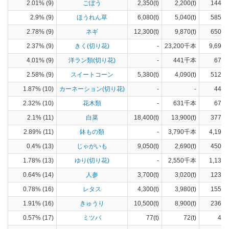
2.01% (9)
ごぼう
2,350(t)
2,200(t)
144(h
2.9% (9)
ほうれん草
6,080(t)
5,040(t)
585(h
2.78% (9)
ネギ
12,300(t)
9,870(t)
650(h
2.37% (9)
きく(切り花)
-
23,200千本
9,690(
4.01% (9)
洋ラン類(切り花)
-
441千本
673(
2.58% (9)
スイートコーン
5,380(t)
4,090(t)
512(h
1.87% (10)
カーネーション(切り花)
-
-
443(
2.32% (10)
花木類
-
631千本
673(
2.1% (11)
白菜
18,400(t)
13,900(t)
377(h
2.89% (11)
鉢もの類
-
3,790千本
4,190(
0.4% (13)
じゃがいも
9,050(t)
2,690(t)
450(h
1.78% (13)
ゆり(切り花)
-
2,550千本
1,130(
0.64% (14)
人参
3,700(t)
3,020(t)
123(h
0.78% (16)
レタス
4,300(t)
3,980(t)
155(h
1.91% (16)
きゅうり
10,500(t)
8,900(t)
236(h
0.57% (17)
ミツバ
77(t)
72(t)
4(h