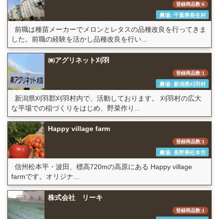
登録商品数:6
農場: 千葉県長生村
前職は種苗メーカーでメロンとレタスの品種改良を行ってきま
した。前職の経験を活かし品種改良を行い...
㈱アグリネット刈羽
登録商品数:1
農場: 新潟県刈羽村
新潟県刈羽郡刈羽村内で、活動しております。 刈羽村の広大
な平場での稲づくりをはじめ、野菜作り...
Happy village farm
登録商品数:1
農場: 長野県松本市
信州松本平・波田、標高720mの高原にある Happy village
farmです。オリジナ...
株式会社 リーキ
登録商品数:1