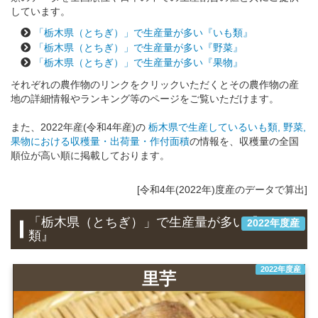
しています。
「栃木県（とちぎ）」で生産量が多い『いも類』
「栃木県（とちぎ）」で生産量が多い『野菜』
「栃木県（とちぎ）」で生産量が多い『果物』
それぞれの農作物のリンクをクリックいただくとその農作物の産
地の詳細情報やランキング等のページをご覧いただけます。
また、2022年産(令和4年産)の
栃木県で生産しているいも類, 野菜,
果物における収穫量・出荷量・作付面積
の情報を、収穫量の全国
順位が高い順に掲載しております。
[令和4年(2022年)度産のデータで算出]
「栃木県（とちぎ）」で生産量が多い『いも
2022年度産
類』
2022年度産
里芋