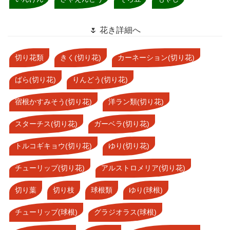
🌷 花き詳細へ
切り花類
きく(切り花)
カーネーション(切り花)
ばら(切り花)
りんどう(切り花)
宿根かすみそう(切り花)
洋ラン類(切り花)
スターチス(切り花)
ガーベラ(切り花)
トルコギキョウ(切り花)
ゆり(切り花)
チューリップ(切り花)
アルストロメリア(切り花)
切り葉
切り枝
球根類
ゆり(球根)
チューリップ(球根)
グラジオラス(球根)