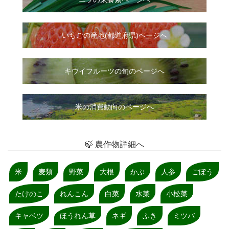
いちご
の
産地(都道府県)ページへ
キウイフルーツの旬のページへ
米の消費動向のページへ
🍃 農作物詳細へ
米
麦類
野菜
大根
かぶ
人参
ごぼう
たけのこ
れんこん
白菜
水菜
小松菜
キャベツ
ほうれん草
ネギ
ふき
ミツバ