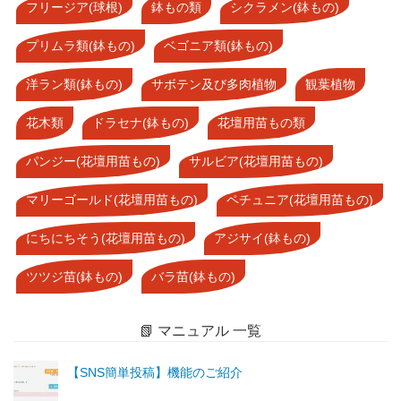
フリージア(球根)
鉢もの類
シクラメン(鉢もの)
プリムラ類(鉢もの)
ベゴニア類(鉢もの)
洋ラン類(鉢もの)
サボテン及び多肉植物
観葉植物
花木類
ドラセナ(鉢もの)
花壇用苗もの類
パンジー(花壇用苗もの)
サルビア(花壇用苗もの)
マリーゴールド(花壇用苗もの)
ペチュニア(花壇用苗もの)
にちにちそう(花壇用苗もの)
アジサイ(鉢もの)
ツツジ苗(鉢もの)
バラ苗(鉢もの)
📗 マニュアル 一覧
【SNS簡単投稿】機能のご紹介