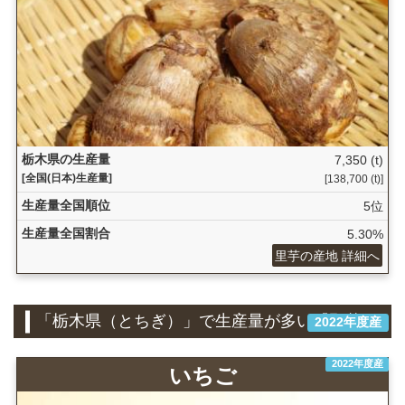
栃木県の生産量
7,350 (t)
[全国(日本)生産量]
[138,700 (t)]
生産量全国順位
5位
生産量全国割合
5.30%
里芋の産地 詳細へ
「栃木県（とちぎ）」で生産量が多い『野菜』
2022年度産
2022年度産
いちご