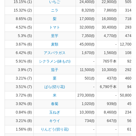
15.15% (1)
いちご
24,400(t)
22,900(t)
505(h
15.32% (2)
ニラ
8,320(t)
7,860(t)
314(h
8.65% (3)
梨
17,000(t)
16,000(t)
718(h
4.52% (5)
トマト
32,000(t)
30,400(t)
293(h
5.3% (5)
里芋
7,350(t)
4,770(t)
474(h
3.67% (6)
麦類
45,000(t)
-
12,700(h
6.42% (6)
アスパラガス
1,670(t)
1,560(t)
108(h
5.91% (6)
シクラメン(鉢もの)
-
765千本
922(
3.9% (7)
茄子
11,500(t)
10,300(t)
292(h
3.21% (7)
栗
501(t)
437(t)
460(h
3.51% (7)
ばら(切り花)
-
6,790千本
943(
3.72% (8)
米
270,300(t)
-
50,800(h
3.92% (8)
春菊
1,020(t)
939(t)
45(h
0.84% (8)
玉ねぎ
10,300(t)
8,460(t)
234(h
3.21% (8)
キウイ
734(t)
647(t)
56(h
1.56% (8)
りんどう(切り花)
-
-
616(