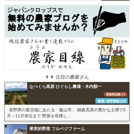
👨👩 注目の農家さん
なべくら高原 ひぐらし農場・木内順一
登録商品数:15
農場: 長野県飯山市
長野県の最北端にあたる・飯山市、 鍋倉高原の豊かな土壌で5
月～11月末位まで 野菜を収穫し...
果実的野菜 フルベジファーム