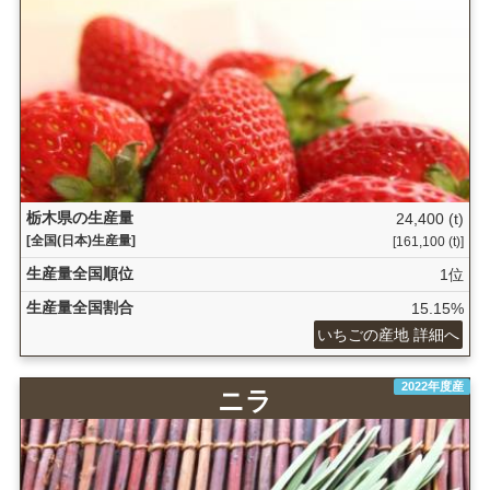
栃木県の生産量
24,400 (t)
[全国(日本)生産量]
[161,100 (t)]
生産量全国順位
1位
生産量全国割合
15.15%
いちごの産地 詳細へ
2022年度産
ニラ