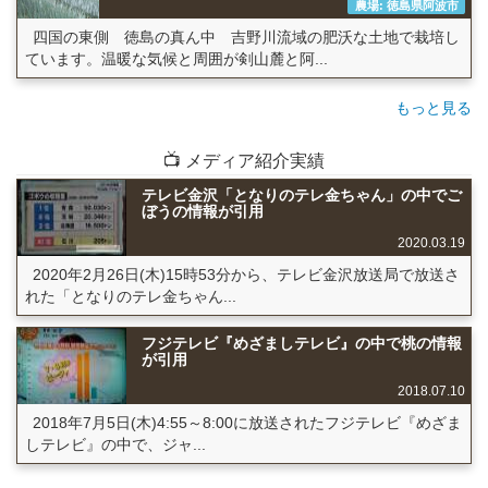
農場: 徳島県阿波市
四国の東側 徳島の真ん中 吉野川流域の肥沃な土地で栽培し
ています。温暖な気候と周囲が剣山麓と阿...
もっと見る
📺 メディア紹介実績
テレビ金沢「となりのテレ金ちゃん」の中でご
ぼうの情報が引用
2020.03.19
2020年2月26日(木)15時53分から、テレビ金沢放送局で放送さ
れた「となりのテレ金ちゃん...
フジテレビ『めざましテレビ』の中で桃の情報
が引用
2018.07.10
2018年7月5日(木)4:55～8:00に放送されたフジテレビ『めざま
しテレビ』の中で、ジャ...