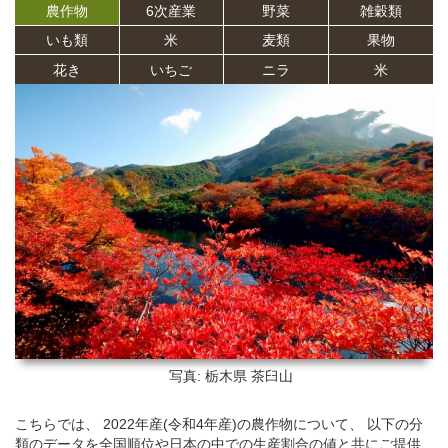
農作物
6次産業
野菜
雑穀類
いも類
米
麦類
果物
花き
いちご
ニラ
米
写真: 栃木県
茶臼山
こちらでは、 2022年産(令和4年産)の農作物について、 以下の分
類のデータを全国順位や日本の中での生産割合の値と共にご提供