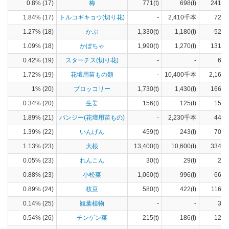
0.8% (17)
梅
771(t)
698(t)
241(h
1.84% (17)
トルコギキョウ(切り花)
-
2,410千本
723(
1.27% (18)
かぶ
1,330(t)
1,180(t)
52(h
1.09% (18)
かぼちゃ
1,990(t)
1,270(t)
131(h
0.42% (19)
スターチス(切り花)
-
-
69(
1.72% (19)
花壇用苗もの類
-
10,400千本
2,160(
1% (20)
ブロッコリー
1,730(t)
1,430(t)
166(h
0.34% (20)
生姜
156(t)
125(t)
15(h
1.89% (21)
パンジー(花壇用苗もの)
-
2,230千本
447(
1.39% (22)
いんげん
459(t)
243(t)
70(h
1.13% (23)
大根
13,400(t)
10,600(t)
334(h
0.05% (23)
れんこん
30(t)
29(t)
2(h
0.88% (23)
小松菜
1,060(t)
996(t)
66(h
0.89% (24)
枝豆
580(t)
422(t)
116(h
0.14% (25)
観葉植物
-
-
35(
0.54% (26)
チンゲン菜
215(t)
186(t)
12(h